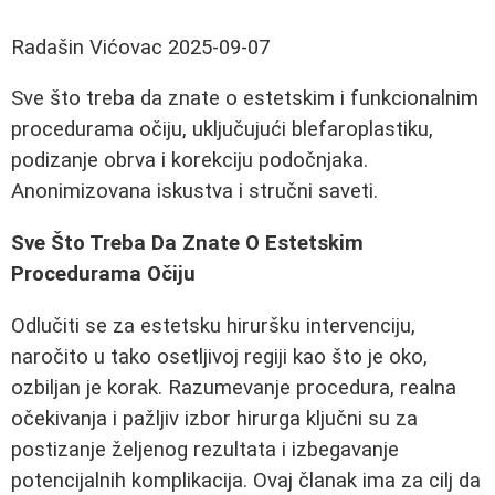
Radašin Vićovac
2025-09-07
Sve što treba da znate o estetskim i funkcionalnim
procedurama očiju, uključujući blefaroplastiku,
podizanje obrva i korekciju podočnjaka.
Anonimizovana iskustva i stručni saveti.
Sve Što Treba Da Znate O Estetskim
Procedurama Očiju
Odlučiti se za estetsku hiruršku intervenciju,
naročito u tako osetljivoj regiji kao što je oko,
ozbiljan je korak. Razumevanje procedura, realna
očekivanja i pažljiv izbor hirurga ključni su za
postizanje željenog rezultata i izbegavanje
potencijalnih komplikacija. Ovaj članak ima za cilj da