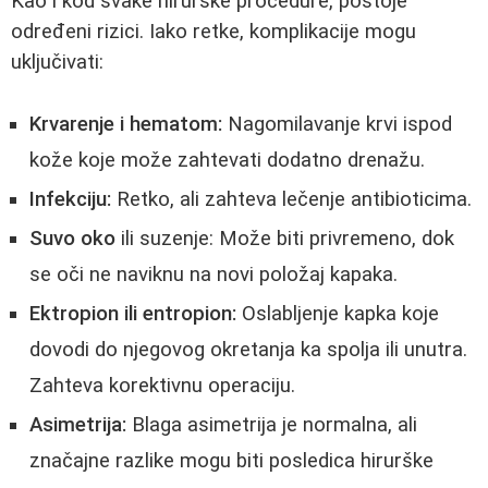
Kao i kod svake hirurške procedure, postoje
određeni rizici. Iako retke, komplikacije mogu
uključivati:
Krvarenje i hematom:
Nagomilavanje krvi ispod
kože koje može zahtevati dodatno drenažu.
Infekciju:
Retko, ali zahteva lečenje antibioticima.
Suvo oko
ili suzenje: Može biti privremeno, dok
se oči ne naviknu na novi položaj kapaka.
Ektropion ili entropion:
Oslabljenje kapka koje
dovodi do njegovog okretanja ka spolja ili unutra.
Zahteva korektivnu operaciju.
Asimetrija:
Blaga asimetrija je normalna, ali
značajne razlike mogu biti posledica hirurške