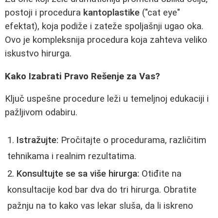
postoji i procedura
kantoplastike
("cat eye"
efektat), koja podiže i zateže spoljašnji ugao oka.
Ovo je kompleksnija procedura koja zahteva veliko
iskustvo hirurga.
Kako Izabrati Pravo Rešenje za Vas?
Ključ uspešne procedure leži u temeljnoj edukaciji i
pažljivom odabiru.
Istražujte:
Pročitajte o procedurama, različitim
tehnikama i realnim rezultatima.
Konsultujte se sa više hirurga:
Otiđite na
konsultacije kod bar dva do tri hirurga. Obratite
pažnju na to kako vas lekar sluša, da li iskreno