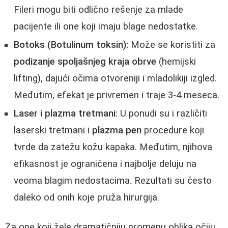
Fileri mogu biti odlično rešenje za mlade
pacijente ili one koji imaju blage nedostatke.
Botoks (Botulinum toksin):
Može se koristiti za
podizanje spoljašnjeg kraja obrve
(hemijski
lifting), dajući očima otvoreniji i mladolikiji izgled.
Međutim, efekat je privremen i traje 3-4 meseca.
Laser i plazma tretmani:
U ponudi su i različiti
laserski tretmani i
plazma pen
procedure koji
tvrde da zatežu kožu kapaka. Međutim, njihova
efikasnost je ograničena i najbolje deluju na
veoma blagim nedostacima. Rezultati su često
daleko od onih koje pruža hirurgija.
Za one koji žele dramatičniju promenu oblika očiju,