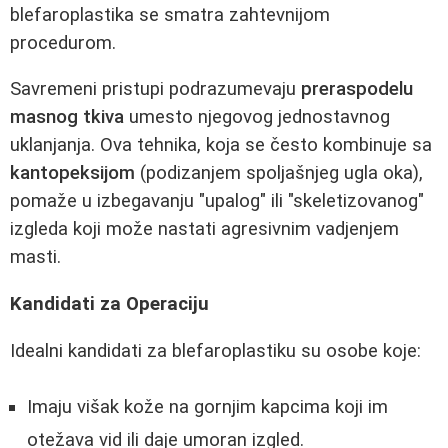
blefaroplastika se smatra zahtevnijom
procedurom.
Savremeni pristupi podrazumevaju
preraspodelu
masnog tkiva
umesto njegovog jednostavnog
uklanjanja. Ova tehnika, koja se često kombinuje sa
kantopeksijom
(podizanjem spoljašnjeg ugla oka),
pomaže u izbegavanju "upalog" ili "skeletizovanog"
izgleda koji može nastati agresivnim vadjenjem
masti.
Kandidati za Operaciju
Idealni kandidati za blefaroplastiku su osobe koje:
Imaju višak kože na gornjim kapcima koji im
otežava vid ili daje umoran izgled.