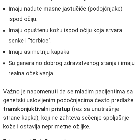
Imaju nadute
masne jastučiće
(podojčnjake)
ispod očiju.
Imaju opuštenu kožu ispod očiju koja stvara
senke i "torbice".
Imaju asimetriju kapaka.
Su generalno dobrog zdravstvenog stanja i imaju
realna očekivanja.
Važno je napomenuti da se mladim pacijentima sa
genetski uslovljenim podočnjacima često predlaže
transkonjuktivalni pristup
(rez sa unutrašnje
strane kapka), koji ne zahteva sečenje spoljašnje
kože i ostavlja neprimetne ožiljke.