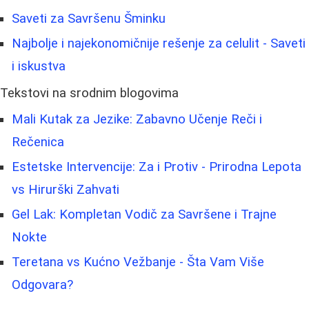
Saveti za Savršenu Šminku
Najbolje i najekonomičnije rešenje za celulit - Saveti
i iskustva
Tekstovi na srodnim blogovima
Mali Kutak za Jezike: Zabavno Učenje Reči i
Rečenica
Estetske Intervencije: Za i Protiv - Prirodna Lepota
vs Hirurški Zahvati
Gel Lak: Kompletan Vodič za Savršene i Trajne
Nokte
Teretana vs Kućno Vežbanje - Šta Vam Više
Odgovara?