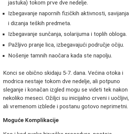
jastuka) tokom prve dve nedelje.
Izbegavanje napornih fizičkih aktivnosti, savijanja
i dizanja teških predmeta.
Izbegavanje sunčanja, solarijuma i toplih obloga.
Pažljivo pranje lica, izbegavajući područje očiju.
Nošenje tamnih naočara kada ste napolju.
Konci se obično skidaju 5-7. dana. Većina otoka i
modrica nestaje tokom dve nedelje, ali potpuno
sleganje i konačan izgled mogu se videti tek nakon
nekoliko meseci. Ožiljci su inicijalno crveni i uočljivi,
ali vremenom izblede i postanu gotovo neprimetni.
Moguće Komplikacije