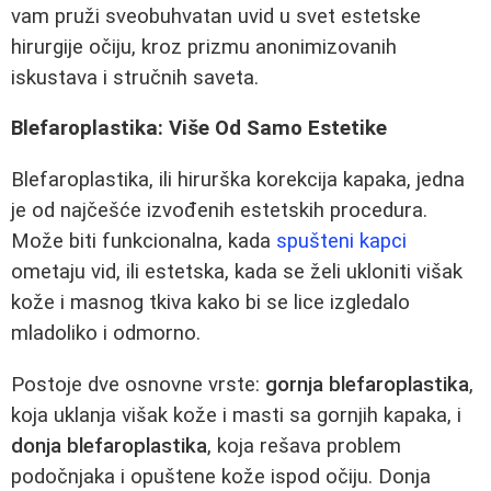
vam pruži sveobuhvatan uvid u svet estetske
hirurgije očiju, kroz prizmu anonimizovanih
iskustava i stručnih saveta.
Blefaroplastika: Više Od Samo Estetike
Blefaroplastika, ili hirurška korekcija kapaka, jedna
je od najčešće izvođenih estetskih procedura.
Može biti funkcionalna, kada
spušteni kapci
ometaju vid, ili estetska, kada se želi ukloniti višak
kože i masnog tkiva kako bi se lice izgledalo
mladoliko i odmorno.
Postoje dve osnovne vrste:
gornja blefaroplastika
,
koja uklanja višak kože i masti sa gornjih kapaka, i
donja blefaroplastika
, koja rešava problem
podočnjaka i opuštene kože ispod očiju. Donja