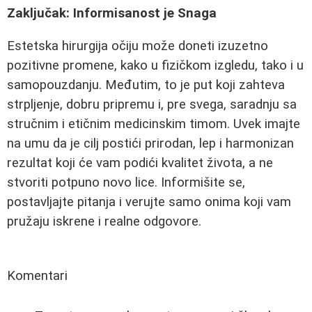
Zaključak: Informisanost je Snaga
Estetska hirurgija očiju može doneti izuzetno
pozitivne promene, kako u fizičkom izgledu, tako i u
samopouzdanju. Međutim, to je put koji zahteva
strpljenje, dobru pripremu i, pre svega, saradnju sa
stručnim i etičnim medicinskim timom. Uvek imajte
na umu da je cilj postići prirodan, lep i harmonizan
rezultat koji će vam podići kvalitet života, a ne
stvoriti potpuno novo lice. Informišite se,
postavljajte pitanja i verujte samo onima koji vam
pružaju iskrene i realne odgovore.
Komentari