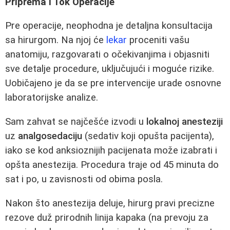
Priprema i Tok Operacije
Pre operacije, neophodna je detaljna konsultacija
sa hirurgom. Na njoj će
lekar
proceniti vašu
anatomiju, razgovarati o očekivanjima i objasniti
sve detalje procedure, uključujući i moguće rizike.
Uobičajeno je da se pre intervencije urade osnovne
laboratorijske analize.
Sam zahvat se najčešće izvodi u
lokalnoj anesteziji
uz
analgosedaciju
(sedativ koji opušta pacijenta),
iako se kod anksioznijih pacijenata može izabrati i
opšta anestezija. Procedura traje od 45 minuta do
sat i po, u zavisnosti od obima posla.
Nakon što anestezija deluje, hirurg pravi precizne
rezove duž prirodnih linija kapaka (na prevoju za