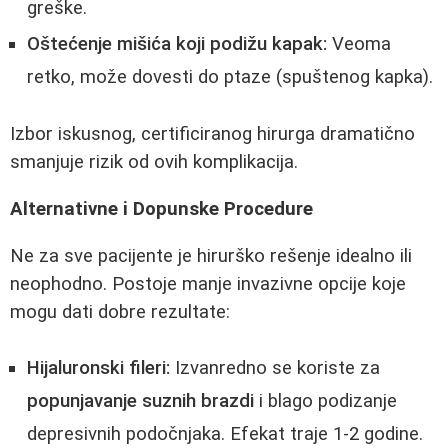
greške.
Oštećenje mišića koji podižu kapak:
Veoma
retko, može dovesti do ptaze (spuštenog kapka).
Izbor iskusnog, certificiranog hirurga dramatično
smanjuje rizik od ovih komplikacija.
Alternativne i Dopunske Procedure
Ne za sve pacijente je hirurško rešenje idealno ili
neophodno. Postoje manje invazivne opcije koje
mogu dati dobre rezultate:
Hijaluronski fileri:
Izvanredno se koriste za
popunjavanje suznih brazdi
i blago podizanje
depresivnih podočnjaka. Efekat traje 1-2 godine.