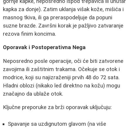
gornje kapke, neposredno ispod trepavica ili unutar
kapka za donje). Zatim uklanja višak kože, mišića i
masnog tkiva, ili ga preraspodeljuje da popuni
suzne brazde. Završni korak je pažljivo zatvaranje
rezova finim koncima.
Oporavak i Postoperativna Nega
Neposredno posle operacije, oči će biti zatvorene
zavojima ili zaštitnim trakama. Očekuje se otok i
modrice, koji su najizraženiji prvih 48 do 72 sata.
Hladni oblozi (nikako led direktno na kožu) mogu
značajno da ublaže otok.
Ključne preporuke za brži oporavak uključuju:
Spavanje sa uzdignutom glavom (na više