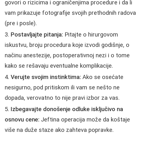
govori o rizicima i ograničenjima procedure i da li
vam prikazuje fotografije svojih prethodnih radova
(pre i posle).
Postavljajte pitanja:
Pitajte o hirurgovom
iskustvu, broju procedura koje izvodi godišnje, o
načinu anestezije, postoperativnoj nezi i o tome
kako se rešavaju eventualne komplikacije.
Verujte svojim instinktima:
Ako se osećate
nesigurno, pod pritiskom ili vam se nešto ne
dopada, verovatno to nije pravi izbor za vas.
Izbegavajte donošenje odluke isključivo na
osnovu cene:
Jeftina operacija može da koštaje
više na duže staze ako zahteva popravke.