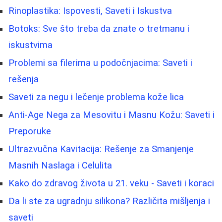
Rinoplastika: Ispovesti, Saveti i Iskustva
Botoks: Sve što treba da znate o tretmanu i
iskustvima
Problemi sa filerima u podočnjacima: Saveti i
rešenja
Saveti za negu i lečenje problema kože lica
Anti-Age Nega za Mesovitu i Masnu Kožu: Saveti i
Preporuke
Ultrazvučna Kavitacija: Rešenje za Smanjenje
Masnih Naslaga i Celulita
Kako do zdravog života u 21. veku - Saveti i koraci
Da li ste za ugradnju silikona? Različita mišljenja i
saveti