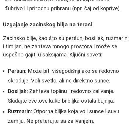
đubrivo ili prirodnu prihranu (npr. čaj od koprive).
Uzgajanje zacinskog bilja na terasi
Zacinsko bilje, kao što su peršun, bosiljak, ruzmarin
i timijan, ne zahteva mnogo prostora i može se
uspešno gajiti u saksijama. Ključni saveti:
Peršun:
Može biti višegodišnji ako se redovno
skraćuje. Voli svetlo, ali ne direktno sunce.
Bosiljak:
Zahteva toplinu i redovno zalivanje.
Skidajte cvetove kako bi biljka ostala bujnija.
Ruzmarin:
Otporna biljka koja voli sunce i suvu
zemlju. Ne preterujte sa zalivanjem.