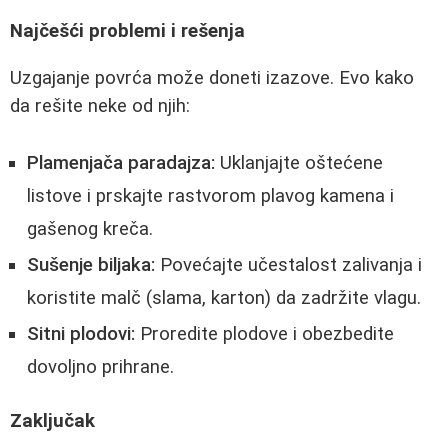
Najčešći problemi i rešenja
Uzgajanje povrća može doneti izazove. Evo kako
da rešite neke od njih:
Plamenjača paradajza:
Uklanjajte oštećene
listove i prskajte rastvorom plavog kamena i
gašenog kreča.
Sušenje biljaka:
Povećajte učestalost zalivanja i
koristite malč (slama, karton) da zadržite vlagu.
Sitni plodovi:
Proredite plodove i obezbedite
dovoljno prihrane.
Zaključak