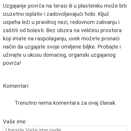
Uzgajanje povrća na terasi ili u plasteniku može biti
izuzetno isplativ i zadovoljavajući hobi. Ključ
uspeha leži u pravilnoj nezi, redovnom zalivanju i
zaštiti od bolesti. Bez obzira na veličinu prostora
koji imate na raspolaganju, uvek možete pronaći
način da uzgajate svoje omiljene biljke. Probajte i
uživajte u ukusu domaćeg, organski uzgajanog
povrća!
Komentari
Trenutno nema komentara za ovaj članak.
Vaše ime: