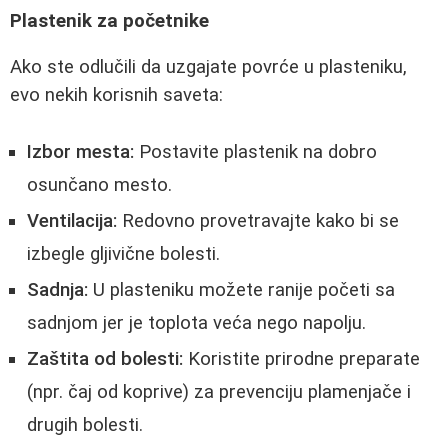
Plastenik za početnike
Ako ste odlučili da uzgajate povrće u plasteniku,
evo nekih korisnih saveta:
Izbor mesta:
Postavite plastenik na dobro
osunčano mesto.
Ventilacija:
Redovno provetravajte kako bi se
izbegle gljivične bolesti.
Sadnja:
U plasteniku možete ranije početi sa
sadnjom jer je toplota veća nego napolju.
Zaštita od bolesti:
Koristite prirodne preparate
(npr. čaj od koprive) za prevenciju plamenjače i
drugih bolesti.