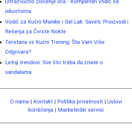
Ultrazvučno čišćenje lica - Kompletan vodič sa
iskustvima
Vodič za Kućni Manikir i Gel Lak: Saveti, Proizvodi i
Rešenja za Čvrste Nokte
Teretana vs Kućni Trening: Šta Vam Više
Odgovara?
Letnji trendovi: Sve što treba da znate o
sandalama
O nama
|
Kontakt
|
Politika privatnosti
|
Uslovi
korišćenja
|
Marketinški servisi