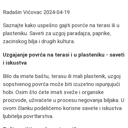
Radašin Vićovac
2024-04-19
Saznajte kako uspešno gajiti povrće na terasi ili u
plasteniku. Saveti za uzgoj paradajza, paprike,
zacinskog bilja i drugih kultura.
Uzgajanje povrća na terasi i u plasteniku - saveti
i iskustva
Bilo da imate baštu, terasu ili mali plastenik, uzgoj
sopstvenog povrća može biti izuzetno ispunjujući
hobi. Osim što ćete imati sveže i organske
proizvode, uživaćete u procesu negovanja biljaka. U
ovom članku podelićemo korisne savete i iskustva
ljubitelja povrtlarstva.