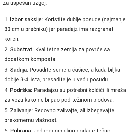
za uspešan uzgoj:
Izbor saksije:
Koristite dublje posude (najmanje
30 cm u prečniku) jer paradajz ima razgranat
koren.
Substrat:
Kvalitetna zemlja za povrće sa
dodatkom komposta.
Sadnja:
Posadite seme u čašice, a kada biljka
dobije 3-4 lista, presadite je u veću posudu.
Podrška:
Paradajzu su potrebni kolčići ili mreža
za vezu kako ne bi pao pod težinom plodova.
Zalivanje:
Redovno zalivajte, ali izbegavajte
prekomernu vlažnost.
Prihrana:
Jednom nedeljno dodajte tečno