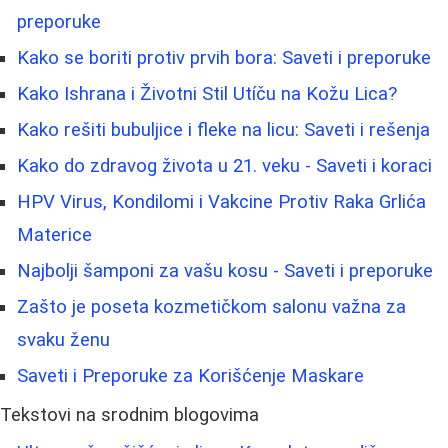
preporuke
Kako se boriti protiv prvih bora: Saveti i preporuke
Kako Ishrana i Životni Stil Utíču na Kožu Lica?
Kako rešiti bubuljice i fleke na licu: Saveti i rešenja
Kako do zdravog života u 21. veku - Saveti i koraci
HPV Virus, Kondilomi i Vakcine Protiv Raka Grlića
Materice
Najbolji šamponi za vašu kosu - Saveti i preporuke
Zašto je poseta kozmetičkom salonu važna za
svaku ženu
Saveti i Preporuke za Korišćenje Maskare
Tekstovi na srodnim blogovima