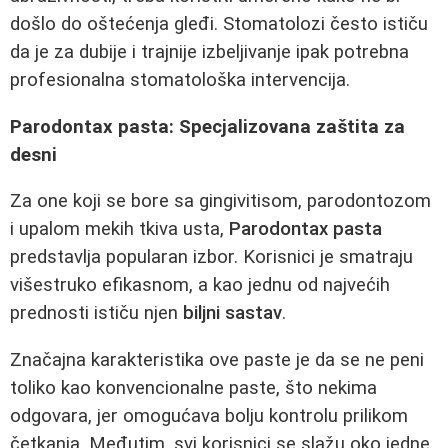
došlo do oštećenja gleđi. Stomatolozi često ističu
da je za dubije i trajnije izbeljivanje ipak potrebna
profesionalna stomatološka intervencija.
Parodontax pasta: Specjalizovana zaštita za
desni
Za one koji se bore sa gingivitisom, parodontozom
i upalom mekih tkiva usta,
Parodontax pasta
predstavlja popularan izbor. Korisnici je smatraju
višestruko efikasnom, a kao jednu od najvećih
prednosti ističu njen
biljni sastav
.
Značajna karakteristika ove paste je da se ne peni
toliko kao konvencionalne paste, što nekima
odgovara, jer omogućava bolju kontrolu prilikom
četkanja. Međutim, svi korisnici se slažu oko jedne