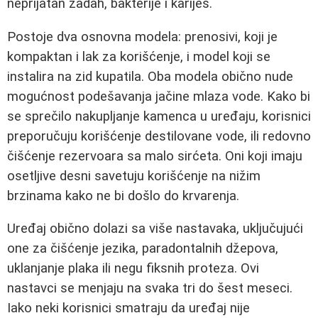
neprijatan zadah, bakterije i karijes.
Postoje dva osnovna modela: prenosivi, koji je
kompaktan i lak za korišćenje, i model koji se
instalira na zid kupatila. Oba modela obično nude
mogućnost podešavanja jačine mlaza vode. Kako bi
se sprečilo nakupljanje kamenca u uređaju, korisnici
preporučuju korišćenje destilovane vode, ili redovno
čišćenje rezervoara sa malo sirćeta. Oni koji imaju
osetljive desni savetuju korišćenje na nižim
brzinama kako ne bi došlo do krvarenja.
Uređaj obično dolazi sa više nastavaka, uključujući
one za čišćenje jezika, paradontalnih džepova,
uklanjanje plaka ili negu fiksnih proteza. Ovi
nastavci se menjaju na svaka tri do šest meseci.
Iako neki korisnici smatraju da uređaj nije