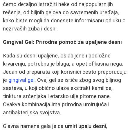
ćemo detaljno istražiti neke od najpopularnijih
rešenja, od biljnih gelova do savremenih uređaja,
kako biste mogli da donesete informisanu odluku o
nezi vaših zuba i desni.
Gingival Gel: Prirodna pomoć za upaljene desni
Kada su desni upaljene, oslabljene i podložne
krvarenju, potrebna je blaga, a opet efikasna nega.
Jedan od preparata koji korisnici često preporučuju
je
gingival gel
. Ovaj gel se ističe zbog svog biljnog
sastava, u koji obično ulaze ekstrakt kamilice,
tinktura srčenjaka i etarsko ulje pitome nane.
Ovakva kombinacija ima prirodna umirujuća i
antibakterijska svojstva.
Glavna namena gela je da
umiri upalu desni
,