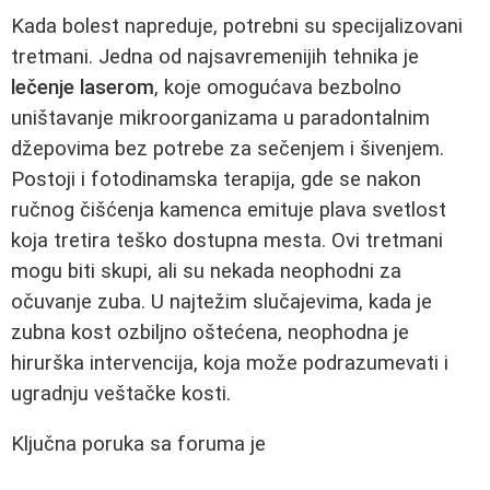
Kada bolest napreduje, potrebni su specijalizovani
tretmani. Jedna od najsavremenijih tehnika je
lečenje laserom
, koje omogućava bezbolno
uništavanje mikroorganizama u paradontalnim
džepovima bez potrebe za sečenjem i šivenjem.
Postoji i fotodinamska terapija, gde se nakon
ručnog čišćenja kamenca emituje plava svetlost
koja tretira teško dostupna mesta. Ovi tretmani
mogu biti skupi, ali su nekada neophodni za
očuvanje zuba. U najtežim slučajevima, kada je
zubna kost ozbiljno oštećena, neophodna je
hirurška intervencija, koja može podrazumevati i
ugradnju veštačke kosti.
Ključna poruka sa foruma je