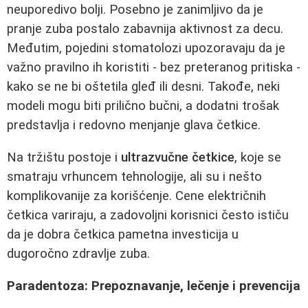
neuporedivo bolji. Posebno je zanimljivo da je
pranje zuba postalo zabavnija aktivnost za decu.
Međutim, pojedini stomatolozi upozoravaju da je
važno pravilno ih koristiti - bez preteranog pritiska -
kako se ne bi oštetila gleđ ili desni. Takođe, neki
modeli mogu biti prilično bučni, a dodatni trošak
predstavlja i redovno menjanje glava četkice.
Na tržištu postoje i
ultrazvučne četkice
, koje se
smatraju vrhuncem tehnologije, ali su i nešto
komplikovanije za korišćenje. Cene električnih
četkica variraju, a zadovoljni korisnici često ističu
da je dobra četkica pametna investicija u
dugoročno zdravlje zuba.
Paradentoza: Prepoznavanje, lečenje i prevencija