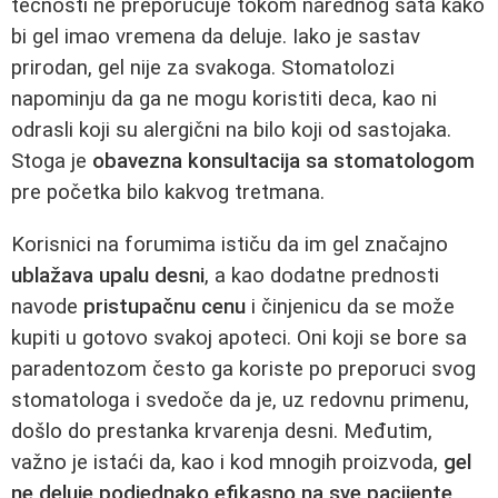
tečnosti ne preporučuje tokom narednog sata kako
bi gel imao vremena da deluje. Iako je sastav
prirodan, gel nije za svakoga. Stomatolozi
napominju da ga ne mogu koristiti deca, kao ni
odrasli koji su alergični na bilo koji od sastojaka.
Stoga je
obavezna konsultacija sa stomatologom
pre početka bilo kakvog tretmana.
Korisnici na forumima ističu da im gel značajno
ublažava upalu desni
, a kao dodatne prednosti
navode
pristupačnu cenu
i činjenicu da se može
kupiti u gotovo svakoj apoteci. Oni koji se bore sa
paradentozom često ga koriste po preporuci svog
stomatologa i svedoče da je, uz redovnu primenu,
došlo do prestanka krvarenja desni. Međutim,
važno je istaći da, kao i kod mnogih proizvoda,
gel
ne deluje podjednako efikasno na sve pacijente
.