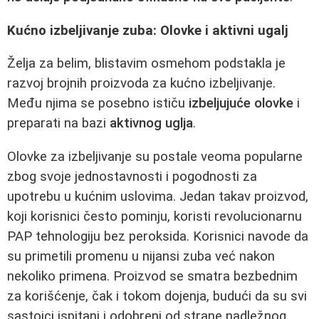
Kućno izbeljivanje zuba: Olovke i aktivni ugalj
Želja za belim, blistavim osmehom podstakla je
razvoj brojnih proizvoda za kućno izbeljivanje.
Među njima se posebno ističu
izbeljujuće olovke
i
preparati na bazi
aktivnog uglja
.
Olovke za izbeljivanje su postale veoma popularne
zbog svoje jednostavnosti i pogodnosti za
upotrebu u kućnim uslovima. Jedan takav proizvod,
koji korisnici često pominju, koristi revolucionarnu
PAP tehnologiju bez peroksida. Korisnici navode da
su primetili promenu u nijansi zuba već nakon
nekoliko primena. Proizvod se smatra bezbednim
za korišćenje, čak i tokom dojenja, budući da su svi
sastojci ispitani i odobreni od strane nadležnog