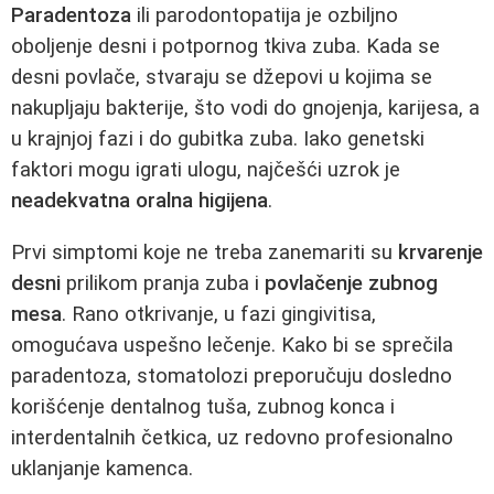
Paradentoza
ili parodontopatija je ozbiljno
oboljenje desni i potpornog tkiva zuba. Kada se
desni povlače, stvaraju se džepovi u kojima se
nakupljaju bakterije, što vodi do gnojenja, karijesa, a
u krajnjoj fazi i do gubitka zuba. Iako genetski
faktori mogu igrati ulogu, najčešći uzrok je
neadekvatna oralna higijena
.
Prvi simptomi koje ne treba zanemariti su
krvarenje
desni
prilikom pranja zuba i
povlačenje zubnog
mesa
. Rano otkrivanje, u fazi gingivitisa,
omogućava uspešno lečenje. Kako bi se sprečila
paradentoza, stomatolozi preporučuju dosledno
korišćenje dentalnog tuša, zubnog konca i
interdentalnih četkica, uz redovno profesionalno
uklanjanje kamenca.