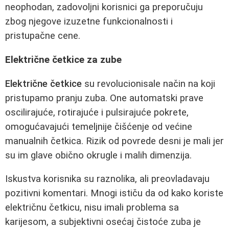
neophodan, zadovoljni korisnici ga preporučuju
zbog njegove izuzetne funkcionalnosti i
pristupačne cene.
Električne četkice za zube
Električne četkice
su revolucionisale način na koji
pristupamo pranju zuba. One automatski prave
oscilirajuće, rotirajuće i pulsirajuće pokrete,
omogućavajući temeljnije čišćenje od većine
manualnih četkica. Rizik od povrede desni je mali jer
su im glave obično okrugle i malih dimenzija.
Iskustva korisnika su raznolika, ali preovladavaju
pozitivni komentari. Mnogi ističu da od kako koriste
električnu četkicu, nisu imali problema sa
karijesom, a subjektivni osećaj čistoće zuba je