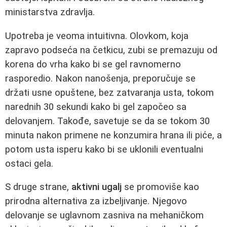
ministarstva zdravlja.
Upotreba je veoma intuitivna. Olovkom, koja
zapravo podseća na četkicu, zubi se premazuju od
korena do vrha kako bi se gel ravnomerno
rasporedio. Nakon nanošenja, preporučuje se
držati usne opuštene, bez zatvaranja usta, tokom
narednih 30 sekundi kako bi gel započeo sa
delovanjem. Takođe, savetuje se da se tokom 30
minuta nakon primene ne konzumira hrana ili piće, a
potom usta isperu kako bi se uklonili eventualni
ostaci gela.
S druge strane,
aktivni ugalj
se promoviše kao
prirodna alternativa za izbeljivanje. Njegovo
delovanje se uglavnom zasniva na mehaničkom