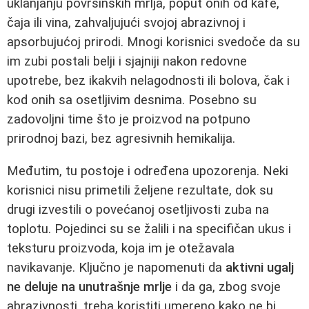
uklanjanju površinskih mrlja, poput onih od kafe,
čaja ili vina, zahvaljujući svojoj abrazivnoj i
apsorbujućoj prirodi. Mnogi korisnici svedoče da su
im zubi postali belji i sjajniji nakon redovne
upotrebe, bez ikakvih nelagodnosti ili bolova, čak i
kod onih sa osetljivim desnima. Posebno su
zadovoljni time što je proizvod na potpuno
prirodnoj bazi, bez agresivnih hemikalija.
Međutim, tu postoje i određena upozorenja. Neki
korisnici nisu primetili željene rezultate, dok su
drugi izvestili o povećanoj osetljivosti zuba na
toplotu. Pojedinci su se žalili i na specifičan ukus i
teksturu proizvoda, koja im je otežavala
navikavanje. Ključno je napomenuti da
aktivni ugalj
ne deluje na unutrašnje mrlje
i da ga, zbog svoje
abrazivnosti, treba koristiti umereno kako ne bi