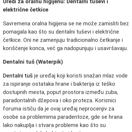
Uredi za oralnu higijenu: Dentalni tuševi i
električne četkice
Savremena oralna higijena se ne može zamisliti bez
pomagala kao što su dentalni tuševi i električne
četkice. Oni ne zamenjuju tradicionalno četkanje i
korišćenje konca, već ga nadopunjuju i usavršavaju.
Dentalni tuš (Waterpik)
Dentalni tuš
je uređaj koji koristi snažan mlaz vode
za ispiranje ostataka hrane i bakterija iz teško
dostupnih mesta, poput prostora između zuba,
paradontalnih džepova i oko proteza. Korisnici
foruma ističu da je ovaj uređaj neprocenjiv za
osobe sa problemima paradentoze, gde se hrana
lako nakuplja i stvara probleme kao što su