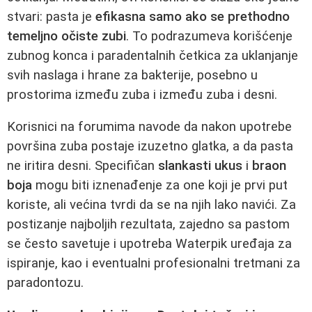
stvari: pasta je
efikasna samo ako se prethodno
temeljno očiste zubi
. To podrazumeva korišćenje
zubnog konca i paradentalnih četkica za uklanjanje
svih naslaga i hrane za bakterije, posebno u
prostorima između zuba i između zuba i desni.
Korisnici na forumima navode da nakon upotrebe
površina zuba postaje izuzetno glatka, a da pasta
ne iritira desni. Specifičan
slankasti ukus
i
braon
boja
mogu biti iznenađenje za one koji je prvi put
koriste, ali većina tvrdi da se na njih lako navići. Za
postizanje najboljih rezultata, zajedno sa pastom
se često savetuje i upotreba Waterpik uređaja za
ispiranje, kao i eventualni profesionalni tretmani za
paradontozu.