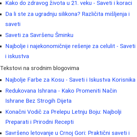
Kako do zdravog života u 21. veku - Saveti i koraci
Da li ste za ugradnju silikona? Različita mišljenja i
saveti
Saveti za Savršenu Šminku
Najbolje i najekonomičnije rešenje za celulit - Saveti
i iskustva
Tekstovi na srodnim blogovima
Najbolje Farbe za Kosu - Saveti i Iskustva Korisnika
Redukovana Ishrana - Kako Promeniti Način
Ishrane Bez Strogih Dijeta
Konačni Vodič za Prelepu Letnju Boju: Najbolji
Preparati i Prirodni Recepti
Savršeno letovanje u Crnoj Gori: Praktični saveti i