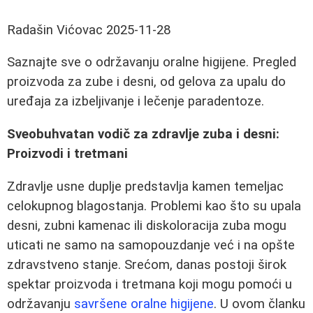
Radašin Vićovac
2025-11-28
Saznajte sve o održavanju oralne higijene. Pregled
proizvoda za zube i desni, od gelova za upalu do
uređaja za izbeljivanje i lečenje paradentoze.
Sveobuhvatan vodič za zdravlje zuba i desni:
Proizvodi i tretmani
Zdravlje usne duplje predstavlja kamen temeljac
celokupnog blagostanja. Problemi kao što su upala
desni, zubni kamenac ili diskoloracija zuba mogu
uticati ne samo na samopouzdanje već i na opšte
zdravstveno stanje. Srećom, danas postoji širok
spektar proizvoda i tretmana koji mogu pomoći u
održavanju
savršene oralne higijene
. U ovom članku