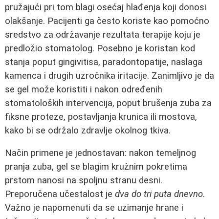
pružajući pri tom blagi osećaj hlađenja koji donosi
olakšanje. Pacijenti ga često koriste kao pomoćno
sredstvo za održavanje rezultata terapije koju je
predložio stomatolog. Posebno je koristan kod
stanja poput gingivitisa, paradontopatije, naslaga
kamenca i drugih uzročnika iritacije. Zanimljivo je da
se gel može koristiti i nakon određenih
stomatoloških intervencija, poput brušenja zuba za
fiksne proteze, postavljanja krunica ili mostova,
kako bi se održalo zdravlje okolnog tkiva.
Način primene je jednostavan: nakon temeljnog
pranja zuba, gel se blagim kružnim pokretima
prstom nanosi na spoljnu stranu desni.
Preporučena učestalost je
dva do tri puta dnevno
.
Važno je napomenuti da se uzimanje hrane i