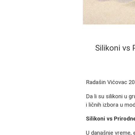
Silikoni vs
Radašin Vićovac
20
Da li su silikoni u
i ličnih izbora u mod
Silikoni vs Prirod
U današnje vreme, es