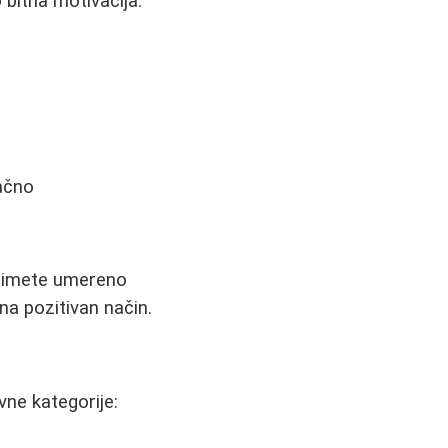
 bitna motivacija.
lačno
primete umereno
a pozitivan način.
vne kategorije: