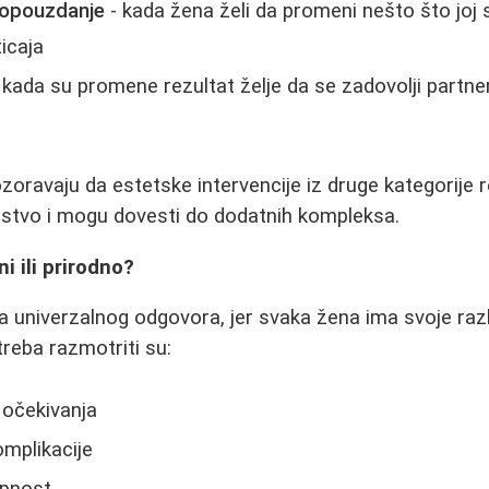
amopouzdanje
- kada žena želi da promeni nešto što jo
ticaja
 kada su promene rezultat želje da se zadovolji partner 
zoravaju da estetske intervencije iz druge kategorije
stvo i mogu dovesti do dodatnih kompleksa.
ni ili prirodno?
 univerzalnog odgovora, jer svaka žena ima svoje razlo
 treba razmotriti su:
i očekivanja
omplikacije
upnost