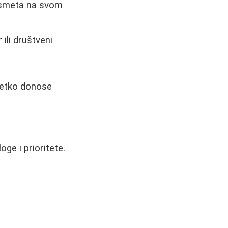
j smeta na svom
ili društveni
 retko donose
ge i prioritete.