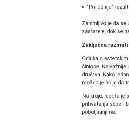
"Prirodnije" rezul
Zanimljivo je da se
zastarele, dok se n
Zaključna razmatr
Odluka o estetskim i
činioce. Najvažnije
društva. Kako jedan 
možda je bolje da t
Na kraju, lepota je
prihvatanja sebe - 
poboljšanjima.