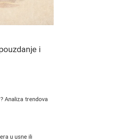
opouzdanje i
u? Analiza trendova
era u usne ili