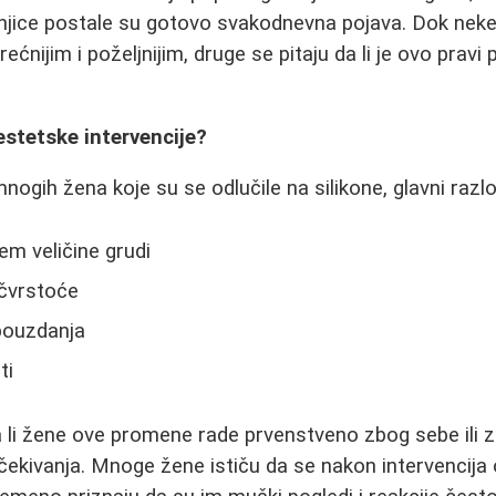
njice postale su gotovo svakodnevna pojava. Dok neke
ćnijim i poželjnijim, druge se pitaju da li je ovo pravi 
estetske intervencije?
ogih žena koje su se odlučile na silikone, glavni razlo
em veličine grudi
 čvrstoće
ouzdanja
ti
da li žene ove promene rade prvenstveno zbog sebe ili 
očekivanja. Mnoge žene ističu da se nakon intervencija 