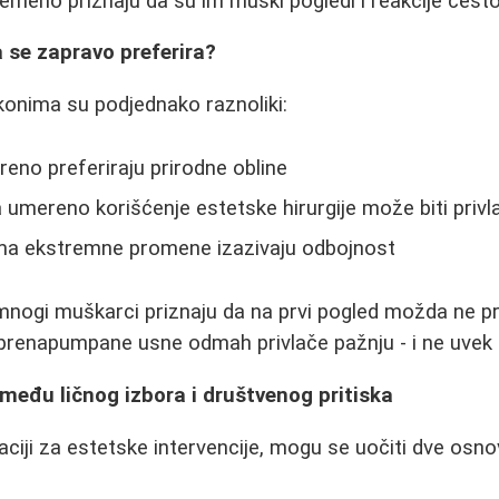
remeno priznaju da su im muški pogledi i reakcije često
a se zapravo preferira?
ikonima su podjednako raznoliki:
reno preferiraju prirodne obline
 umereno korišćenje estetske hirurgije može biti priv
jima ekstremne promene izazivaju odbojnost
 mnogi muškarci priznaju da na prvi pogled možda ne 
prenapumpane usne odmah privlače pažnju - i ne uvek n
zmeđu ličnog izbora i društvenog pritiska
aciji za estetske intervencije, mogu se uočiti dve osno