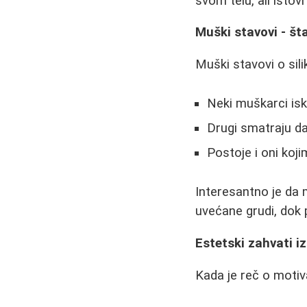
svom telu, ali istov
Muški stavovi - št
Muški stavovi o sil
Neki muškarci isk
Drugi smatraju da
Postoje i oni ko
Interesantno je da
uvećane grudi, dok 
Estetski zahvati i
Kada je reč o motiv