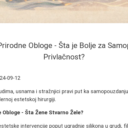
 Prirodne Obloge - Šta je Bolje za Sam
Privlačnost?
24-09-12
 grudima, usnama i stražnjici pravi put ka samopouzdanj
ernoj estetskoj hirurgiji.
ne Obloge - Šta Žene Stvarno Žele?
tetske intervencije poput ugradnje silikona u grudi, fil