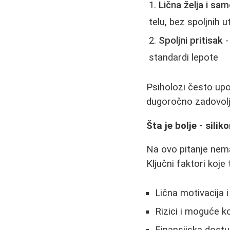
Lična želja i s
telu, bez spoljnih u
Spoljni pritisak
-
standardi lepote
Psiholozi često upo
dugoročno zadovolj
Šta je bolje - siliko
Na ovo pitanje nema
Ključni faktori koje
Lična motivacija 
Rizici i moguće k
Finansijska dost