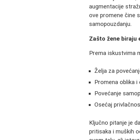
augmentacije straž
ove promene čine sre
samopouzdanju.
Zašto žene biraju 
Prema iskustvima mn
Želja za povećanj
Promena oblika i
Povećanje samop
Osećaj privlačnos
Ključno pitanje je 
pritisaka i muških 