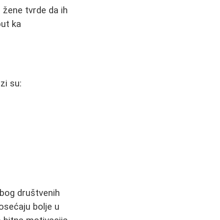
 žene tvrde da ih
put ka
zi su:
zbog društvenih
osećaju bolje u