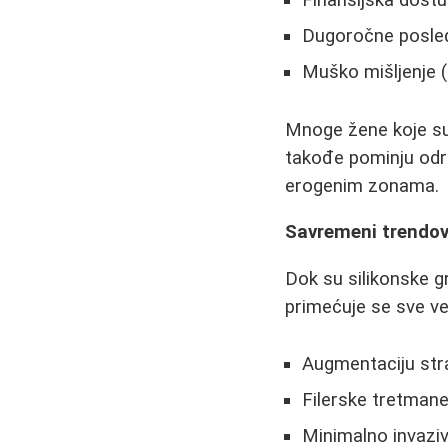
Dugoročne posle
Muško mišljenje (
Mnoge žene koje su 
takođe pominju odre
erogenim zonama.
Savremeni trendovi
Dok su silikonske g
primećuje se sve ve
Augmentaciju str
Filerske tretman
Minimalno invazi