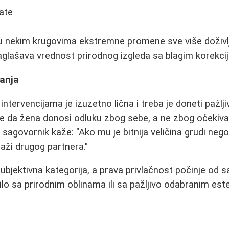
tate
 u nekim krugovima ekstremne promene sve više doživl
aglašava vrednost prirodnog izgleda sa blagim korekci
anja
ntervencijama je izuzetno lična i treba je doneti pažlj
 je da žena donosi odluku zbog sebe, a ne zbog očekivan
sagovornik kaže: "Ako mu je bitnija veličina grudi nego
raži drugog partnera."
 subjektivna kategorija, a prava privlačnost počinje od
bilo sa prirodnim oblinama ili sa pažljivo odabranim es