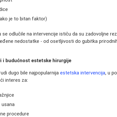
dice
ako je to bitan faktor)
se odlučile na intervencije ističu da su zadovoljne rez
đene nedostatke - od osetljivosti do gubitka prirodni
 i budućnost estetske hirurgije
rudi dugo bile najpopularnija
estetska intervencija
, u p
ći interes za:
ažnjice
e usana
vne procedure