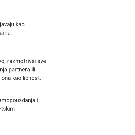
javaju kao
jama.
ivo, razmotrivši sve
ja partnera ili
 ona kao ličnost,
 samopouzdanja i
tetskim