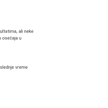
ultatima, ali neke
h osećaja u
oslednje vreme