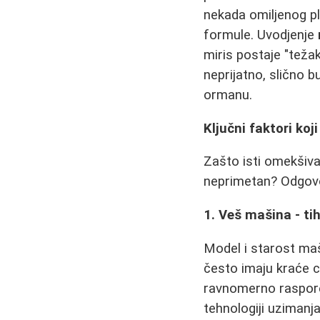
nekada omiljenog p
formule. Uvodjenje
miris postaje "tež
neprijatno, slično b
ormanu.
Ključni faktori koj
Zašto isti omekšiva
neprimetan? Odgovor
1. Veš mašina - tih
Model i starost maš
često imaju kraće c
ravnomerno raspored
tehnologiji uzimanj