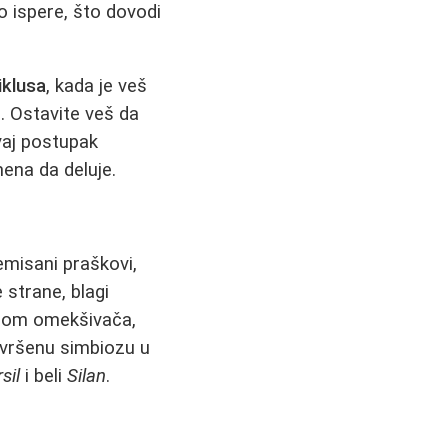
o ispere, što dovodi
iklusa
, kada je veš
. Ostavite veš da
Ovaj postupak
ena da deluje.
emisani praškovi,
 strane, blagi
ćinom omekšivača,
avršenu simbiozu u
sil
i beli
Silan
.