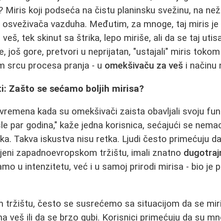
 Miris koji podseća na čistu planinsku svežinu, na nežn
 osveživača vazduha. Međutim, za mnoge, taj miris je
eš, tek skinut sa štrika, lepo miriše, ali da se taj uti
 se, još gore, pretvori u neprijatan, "ustajali" miris tok
m srcu procesa pranja - u
omekšivaču za veš
i načinu 
sti: Zašto se sećamo boljih mirisa?
vremena kada su omekšivači zaista obavljali svoju fun
sle par godina," kaže jedna korisnica, sećajući se nema
aka. Takva iskustva nisu retka. Ljudi često primećuju d
eni zapadnoevropskom tržištu, imali znatno
dugotrajni
samo u intenzitetu, već i u samoj prirodi mirisa - bio je p
tržištu, često se susrećemo sa situacijom da se miri
a veš ili da se brzo gubi. Korisnici primećuju da su mn