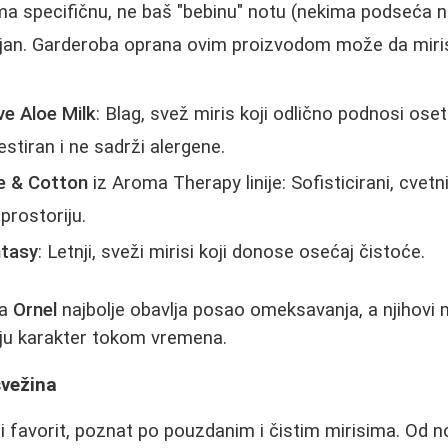
ima specifičnu, ne baš "bebinu" notu (nekima podseća 
ojan. Garderoba oprana ovim proizvodom može da miris
ve Aloe Milk
: Blag, svež miris koji odlično podnosi oset
stiran i ne sadrži alergene.
e & Cotton
iz Aroma Therapy linije: Sofisticirani, cvetni 
prostoriju.
ntasy
: Letnji, sveži mirisi koji donose osećaj čistoće.
da
Ornel
najbolje obavlja posao omeksavanja, a njihovi mi
aju karakter tokom vremena.
svežina
 favorit, poznat po pouzdanim i čistim mirisima. Od novi