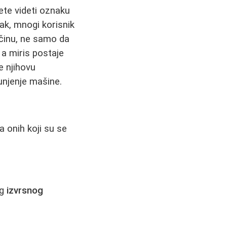
te videti oznaku
pak, mnogi korisnik
ličinu, ne samo da
 a miris postaje
e njihovu
unjenje mašine.
a onih koji su se
og
izvrsnog