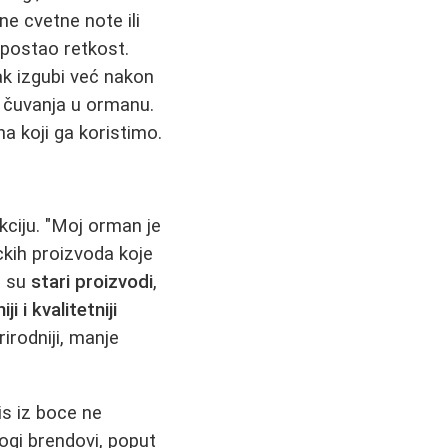
e cvetne note ili
 postao retkost.
sak izgubi već nakon
om čuvanja u ormanu.
na koji ga koristimo.
kciju. "Moj orman je
ckih proizvoda koje
a su
stari proizvodi
,
ji i kvalitetniji
rirodniji, manje
s iz boce ne
ogi brendovi, poput