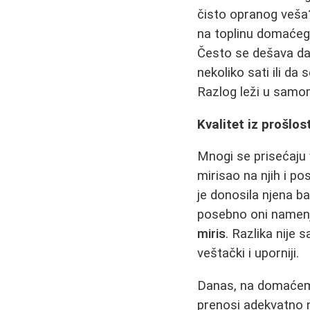
čisto opranog veša?
na toplinu domaćeg
Često se dešava da v
nekoliko sati ili da
Razlog leži u samo
Kvalitet iz prošlo
Mnogi se prisećaju 
mirisao na njih i po
je donosila njena b
posebno oni namenj
miris
. Razlika nije 
veštački i uporniji.
Danas, na domaćem 
prenosi adekvatno n