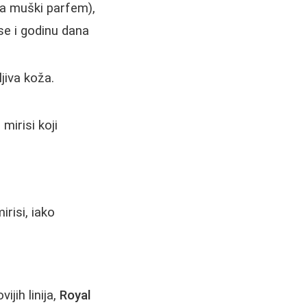
na muški parfem),
e i godinu dana
ljiva koža.
mirisi koji
risi, iako
jih linija,
Royal