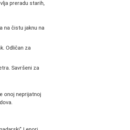
vlja preradu starih,
a na čistu jaknu na
ak. Odličan za
etra. Savršeni za
e onoj neprijatnoj
ndova.
"madarski" Lenori