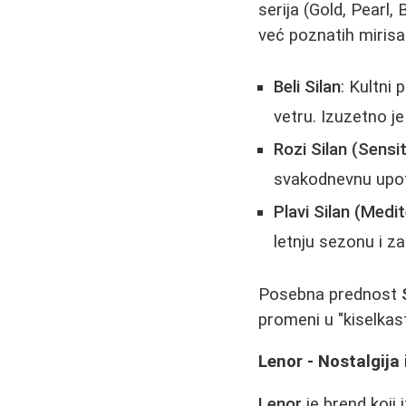
serija (Gold, Pearl,
već poznatih mirisa.
Beli Silan
: Kultni
vetru. Izuzetno j
Rozi Silan (Sensit
svakodnevnu upo
Plavi Silan (Medi
letnju sezonu i za
Posebna prednost
promeni u "kiselkas
Lenor - Nostalgija 
Lenor
je brend koji 