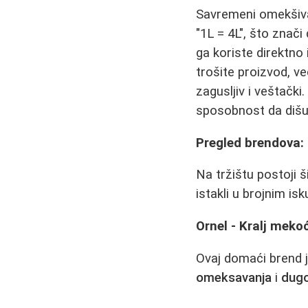
Savremeni omekšiva
"1L = 4L", što znač
ga koriste direktno 
trošite proizvod, v
zagusljiv i veštačk
sposobnost da dišu
Pregled brendova: 
Na tržištu postoji š
istakli u brojnim is
Ornel - Kralj meko
Ovaj domaći brend j
omeksavanja
i
dugo