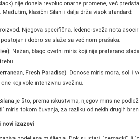
 Black) nije donela revolucionarne promene, već predsta
 Međutim, klasični Silani i dalje drže visok standard:
 proizvod. Njegova specifična, ledeno-sveža nota asocir
e postojan i dobro se slaže sa većinom prašaka.
ive)
: Nežan, blago cvetni miris koji nije preterano slad
trebu.
terranean, Fresh Paradise)
: Donose miris mora, soli i v
 one koji vole intenzivnu svežinu.
Silana
je što, prema iskustvima, njegov miris ne podlež
ti" miris tokom čuvanja, za razliku od nekih drugih bre
i novi izazovi
izaziva podeljena mišljenja. Dok su stari, "nemacki" ili 