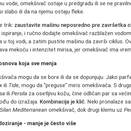
nu vode, omekšivač ostaje u predgradu ili se ne praviln
i slabo ili da na njemu ostaju fleke.
e trik:
zaustavite mašinu neposredno pre završetka c
ispiranje, i ručno dodajte omekšivač razblažen vodom
a u toj vodi, a zatim pustite mašinu da završi ciklus. 
va mekoću i intenzitet mirisa, jer omekšivač ima vrem
 osnova koja sve menja
kšivača mogu da se bore ili da se dopunjuju. Jako parf
x
ili
Tide
, mogu da "preguse" miris omekšivača. S druge
sa
ili
Persila
za osetljivu kožu, čine odličan par sa ve
ođu do izražaja.
Kombinacija je klič
. Neki pronalaze s
Silan Mediterranean
omekšivač, dok drugi klemu uz
Per
doziranje - manje je često više