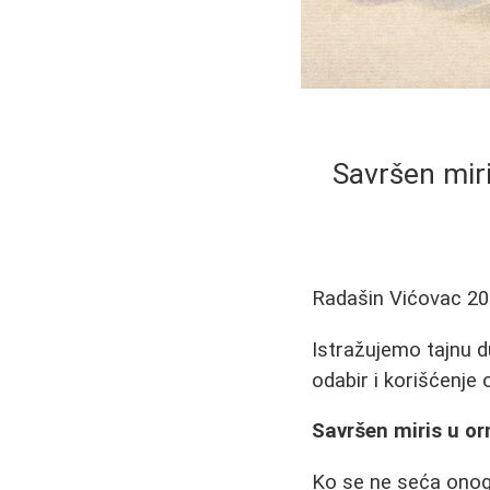
Savršen mir
Radašin Vićovac
20
Istražujemo tajnu d
odabir i korišćenje
Savršen miris u o
Ko se ne seća onog 