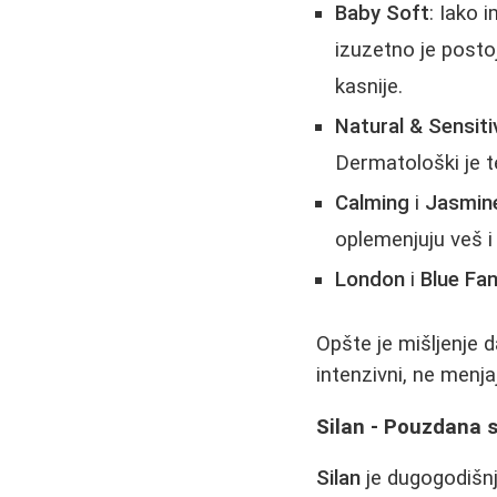
Baby Soft
: Iako 
izuzetno je post
kasnije.
Natural & Sensiti
Dermatološki je te
Calming
i
Jasmin
oplemenjuju veš i 
London
i
Blue Fa
Opšte je mišljenje 
intenzivni, ne menj
Silan - Pouzdana 
Silan
je dugogodišnji