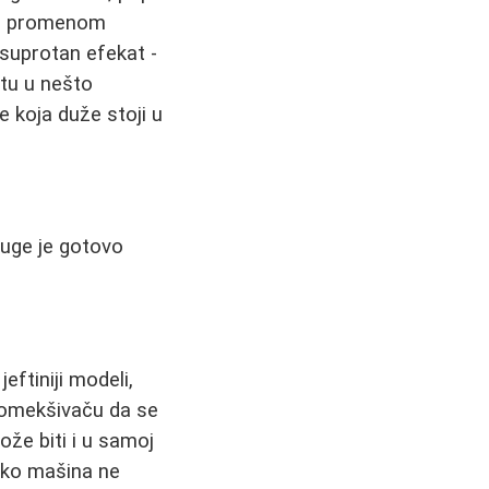
ni" promenom
 suprotan efekat -
tu u nešto
e koja duže stoji u
ruge je gotovo
ftiniji modeli,
a omekšivaču da se
že biti i u samoj
ako mašina ne