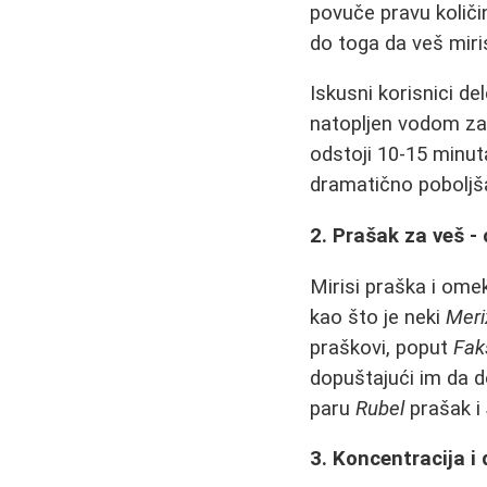
povuče pravu količi
do toga da veš miris
Iskusni korisnici del
natopljen vodom za 
odstoji 10-15 minut
dramatično poboljša
2. Prašak za veš -
Mirisi praška i ome
kao što je neki
Meri
praškovi, poput
Fak
dopuštajući im da d
paru
Rubel
prašak i
3. Koncentracija i 