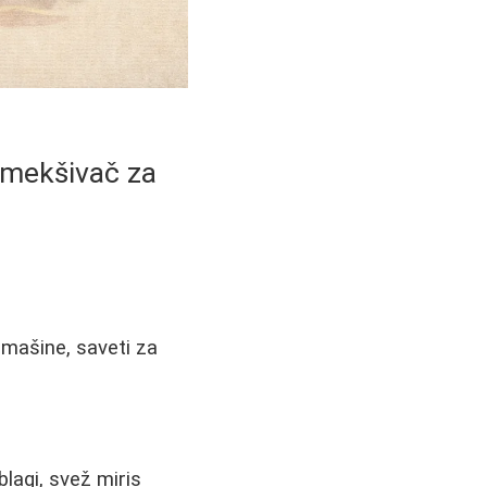
omekšivač za
 mašine, saveti za
lagi, svež miris