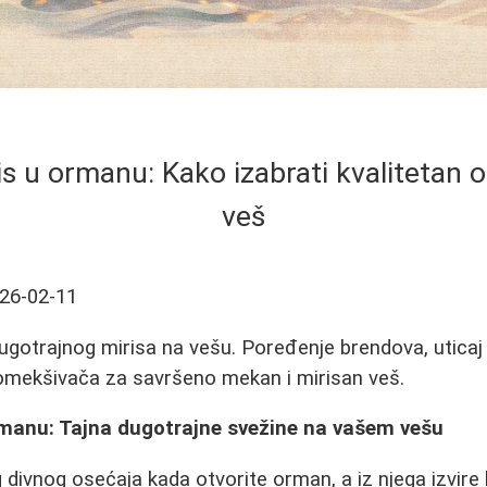
is u ormanu: Kako izabrati kvalitetan 
veš
26-02-11
ugotrajnog mirisa na vešu. Poređenje brendova, uticaj
 omekšivača za savršeno mekan i mirisan veš.
rmanu: Tajna dugotrajne svežine na vašem vešu
divnog osećaja kada otvorite orman, a iz njega izvire b