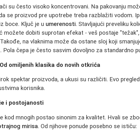
či su često visoko koncentrovani. Na pakovanju može
i da se proizvod pre upotrebe treba razblažiti vodom. I
iz boce. Ključ je u
umerenosti
. Stavljajući preveliku ko
eć možete dobiti suprotan efekat - veš postaje "težak",
i. Takođe, na vlaknima može da ostane sloj koji smanjuj
. Pola čepa je često sasvim dovoljno za standardno p
Od omiljenih klasika do novih otkrića
irok spektar proizvoda, a ukusi su različiti. Evo pregled
kustvima korisnika.
će i postojanosti
e kod mnogih postao sinonim za kvalitet. Hvali se zb
trajnog mirisa
. Od njihove ponude posebno se ističu: