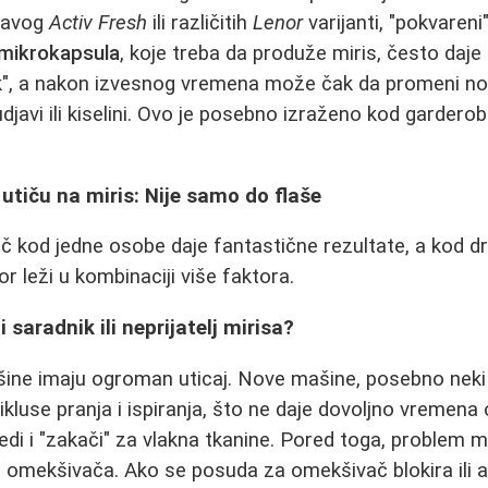
lavog
Activ Fresh
ili različitih
Lenor
varijanti, "pokvare
mikrokapsula
, koje treba da produže miris, često daje
ak", a nakon izvesnog vremena može čak da promeni no
udjavi ili kiselini. Ovo je posebno izraženo kod garderob
i utiču na miris: Nije samo do flaše
č kod jedne osobe daje fantastične rezultate, a kod d
 leži u kombinaciji više faktora.
i saradnik ili neprijatelj mirisa?
ine imaju ogroman uticaj. Nove mašine, posebno neki je
ikluse pranja i ispiranja, što ne daje dovoljno vremen
i i "zakači" za vlakna tkanine. Pored toga, problem mo
a omekšivača. Ako se posuda za omekšivač blokira ili 