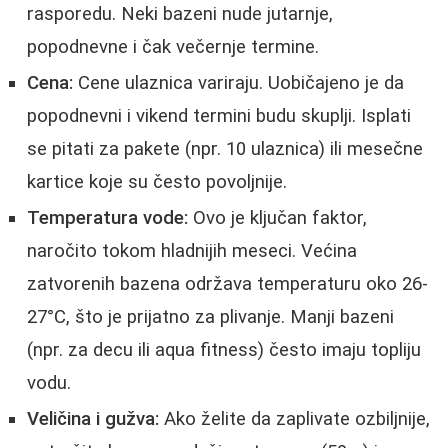
rasporedu. Neki bazeni nude jutarnje,
popodnevne i čak večernje termine.
Cena:
Cene ulaznica variraju. Uobičajeno je da
popodnevni i vikend termini budu skuplji. Isplati
se pitati za pakete (npr. 10 ulaznica) ili mesečne
kartice koje su često povoljnije.
Temperatura vode:
Ovo je ključan faktor,
naročito tokom hladnijih meseci. Većina
zatvorenih bazena održava temperaturu oko 26-
27°C, što je prijatno za plivanje. Manji bazeni
(npr. za decu ili aqua fitness) često imaju topliju
vodu.
Veličina i gužva:
Ako želite da zaplivate ozbiljnije,