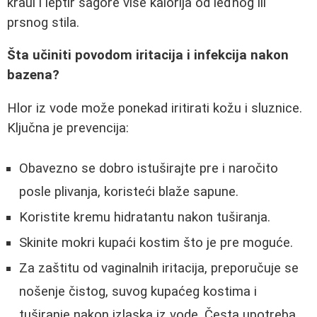
kraul i leptir sagore više kalorija od leđnog ili
prsnog stila.
Šta učiniti povodom iritacija i infekcija nakon
bazena?
Hlor iz vode može ponekad iritirati kožu i sluznice.
Ključna je prevencija:
Obavezno se dobro istuširajte pre i naročito
posle plivanja, koristeći blaže sapune.
Koristite kremu hidratantu nakon tuširanja.
Skinite mokri kupaći kostim što je pre moguće.
Za zaštitu od vaginalnih iritacija, preporučuje se
nošenje čistog, suvog kupaćeg kostima i
tuširanje nakon izlaska iz vode. Česta upotreba