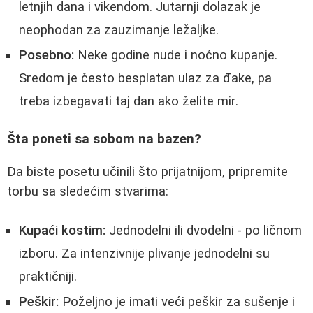
letnjih dana i vikendom. Jutarnji dolazak je
neophodan za zauzimanje ležaljke.
Posebno:
Neke godine nude i noćno kupanje.
Sredom je često besplatan ulaz za đake, pa
treba izbegavati taj dan ako želite mir.
Šta poneti sa sobom na bazen?
Da biste posetu učinili što prijatnijom, pripremite
torbu sa sledećim stvarima:
Kupaći kostim:
Jednodelni ili dvodelni - po ličnom
izboru. Za intenzivnije plivanje jednodelni su
praktičniji.
Peškir:
Poželjno je imati veći peškir za sušenje i