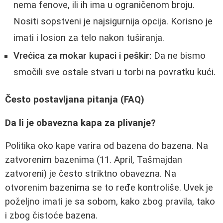
nema fenove, ili ih ima u ograničenom broju.
Nositi sopstveni je najsigurnija opcija. Korisno je
imati i losion za telo nakon tuširanja.
Vrećica za mokar kupaci i peškir:
Da ne bismo
smočili sve ostale stvari u torbi na povratku kući.
Često postavljana pitanja (FAQ)
Da li je obavezna kapa za plivanje?
Politika oko kape varira od bazena do bazena. Na
zatvorenim bazenima (11. April, Tašmajdan
zatvoreni) je često striktno obavezna. Na
otvorenim bazenima se to ređe kontroliše. Uvek je
poželjno imati je sa sobom, kako zbog pravila, tako
i zbog čistoće bazena.