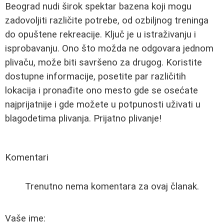
Beograd nudi širok spektar bazena koji mogu
zadovoljiti različite potrebe, od ozbiljnog treninga
do opuštene rekreacije. Ključ je u istraživanju i
isprobavanju. Ono što možda ne odgovara jednom
plivaču, može biti savršeno za drugog. Koristite
dostupne informacije, posetite par različitih
lokacija i pronađite ono mesto gde se osećate
najprijatnije i gde možete u potpunosti uživati u
blagodetima plivanja. Prijatno plivanje!
Komentari
Trenutno nema komentara za ovaj članak.
Vaše ime: