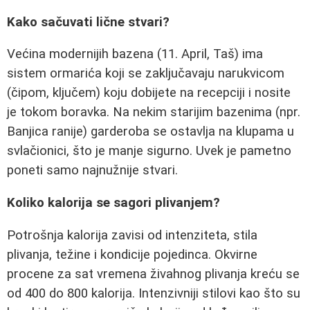
Kako sačuvati lične stvari?
Većina modernijih bazena (11. April, Taš) ima
sistem ormarića koji se zaključavaju narukvicom
(čipom, ključem) koju dobijete na recepciji i nosite
je tokom boravka. Na nekim starijim bazenima (npr.
Banjica ranije) garderoba se ostavlja na klupama u
svlačionici, što je manje sigurno. Uvek je pametno
poneti samo najnužnije stvari.
Koliko kalorija se sagori plivanjem?
Potrošnja kalorija zavisi od intenziteta, stila
plivanja, težine i kondicije pojedinca. Okvirne
procene za sat vremena živahnog plivanja kreću se
od 400 do 800 kalorija. Intenzivniji stilovi kao što su