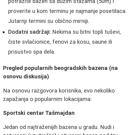
potražite bazen sa dužim stazama (50m) i
proverite u kom terminu je najmanje posetilaca.
Jutarnji termini su obično mirniji.
Dodatni sadržaji:
Nekima su bitni topli tuševi,
čiste svlačionice, fenovi za kosu, saune ili
prisustvo spa dela.
Pregled popularnih beogradskih bazena (na
osnovu diskusija)
Na osnovu razgovora korisnika, evo nekoliko
zapažanja o popularnim lokacijama:
Sportski centar Tašmajdan
Jedan od najtraženijih bazena u gradu. Nudi i