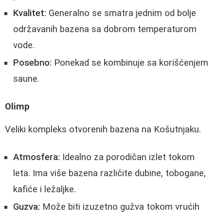
Kvalitet:
Generalno se smatra jednim od bolje
održavanih bazena sa dobrom temperaturom
vode.
Posebno:
Ponekad se kombinuje sa korišćenjem
saune.
Olimp
Veliki kompleks otvorenih bazena na Košutnjaku.
Atmosfera:
Idealno za porodičan izlet tokom
leta. Ima više bazena različite dubine, tobogane,
kafiće i ležaljke.
Guzva:
Može biti izuzetno gužva tokom vrućih