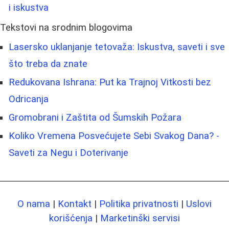
i iskustva
Tekstovi na srodnim blogovima
Lasersko uklanjanje tetovaža: Iskustva, saveti i sve
što treba da znate
Redukovana Ishrana: Put ka Trajnoj Vitkosti bez
Odricanja
Gromobrani i Zaštita od Šumskih Požara
Koliko Vremena Posvećujete Sebi Svakog Dana? -
Saveti za Negu i Doterivanje
O nama
|
Kontakt
|
Politika privatnosti
|
Uslovi
korišćenja
|
Marketinški servisi