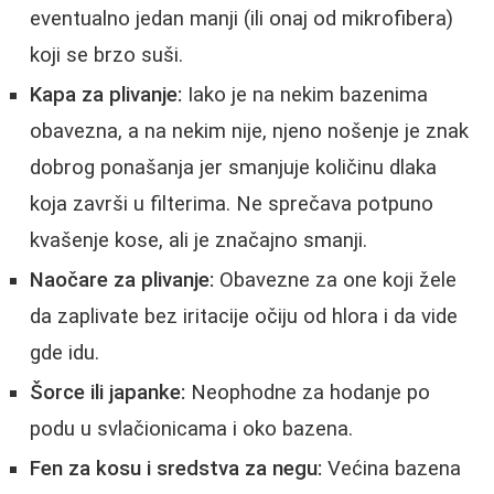
eventualno jedan manji (ili onaj od mikrofibera)
koji se brzo suši.
Kapa za plivanje:
Iako je na nekim bazenima
obavezna, a na nekim nije, njeno nošenje je znak
dobrog ponašanja jer smanjuje količinu dlaka
koja završi u filterima. Ne sprečava potpuno
kvašenje kose, ali je značajno smanji.
Naočare za plivanje:
Obavezne za one koji žele
da zaplivate bez iritacije očiju od hlora i da vide
gde idu.
Šorce ili japanke:
Neophodne za hodanje po
podu u svlačionicama i oko bazena.
Fen za kosu i sredstva za negu:
Većina bazena