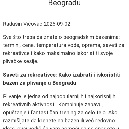
Beogradu
Radašin Vićovac
2025-09-02
Sve što treba da znate o beogradskim bazenima:
termini, cene, temperatura vode, oprema, saveti za
rekreativce i kako maksimalno iskoristiti svoje
plivačke sesije.
Saveti za rekreativce: Kako izabrati i iskoristiti
bazen za plivanje u Beogradu
Plivanje je jedna od najpopularnijih i najkorisnijih
rekreativnih aktivnosti. Kombinuje zabavu,
opuštanje i fantastičan trening za celo telo. Ako
razmišljate da krenete na bazen ili već redovno
idete, ovaj vodič će vam pomoći da se snađete u