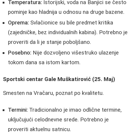
Temperatura:
Istorijski, voda na Banjici se često
pominje kao hladnija u odnosu na druge bazene.
Oprema:
Svlačionice su bile predmet kritika
(zajedničke, bez individualnih kabina). Potrebno je
proveriti da li je stanje poboljšano.
Posebno:
Nije dozvoljeno višestruko ulazenje
tokom dana sa istom kartom.
Sportski centar Gale Muškatirović (25. Maj)
Smesten na Vračaru, poznat po kvalitetu.
Termini:
Tradicionalno je imao odlične termine,
uključujući celodnevne srede. Potrebno je
proveriti aktuelnu satnicu.