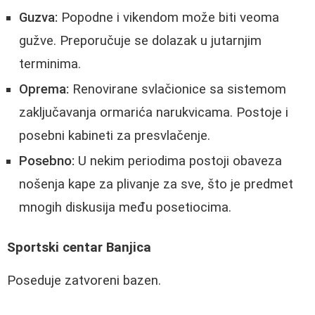
Guzva:
Popodne i vikendom može biti veoma
gužve. Preporučuje se dolazak u jutarnjim
terminima.
Oprema:
Renovirane svlačionice sa sistemom
zaključavanja ormarića narukvicama. Postoje i
posebni kabineti za presvlačenje.
Posebno:
U nekim periodima postoji obaveza
nošenja kape za plivanje za sve, što je predmet
mnogih diskusija među posetiocima.
Sportski centar Banjica
Poseduje zatvoreni bazen.