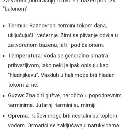
zatvoreni (unutrašnji) i otvoreni bazen pod tzv.
"balonom".
Termini:
Raznovrsni termini tokom dana,
uključujući i večernje. Zimi se plivanje odvija u
zatvorenom bazenu, leti i pod balonom.
Temperatura:
Voda se generalno smatra
prihvatljivom, iako neki je ipak opisuju kao
"hladnjikavu". Vazduh u hali može biti hladan
tokom zime.
Guzva:
Zna biti gužve, naročito u popodnevnim
terminima. Jutarnji termini su mirniji.
Oprema:
Tuševi mogu biti nestalni sa toplom
vodom. Ormarići se zaključavaju narukvicama.