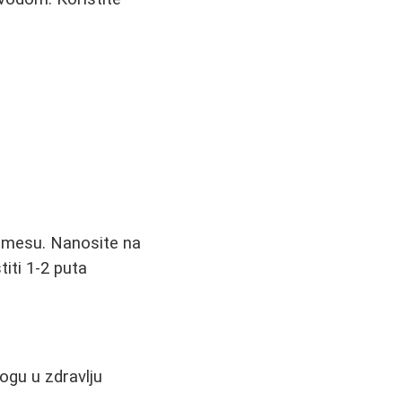
smesu. Nanosite na
iti 1-2 puta
logu u zdravlju