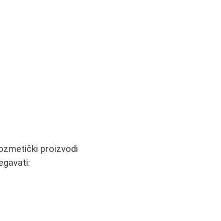
ozmetički proizvodi
egavati: