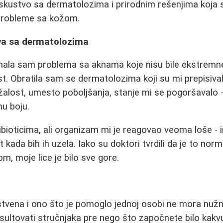
iskustvo sa dermatolozima i prirodnim rešenjima koja
probleme sa kožom.
va sa dermatolozima
ala sam problema sa aknama koje nisu bile ekstremne,
t. Obratila sam se dermatolozima koji su mi prepisival
alost, umesto poboljšanja, stanje mi se pogoršavalo - l
nu boju.
tibioticima, ali organizam mi je reagovao veoma loše -
 kada bih ih uzela. Iako su doktori tvrdili da je to norm
m, moje lice je bilo sve gore.
stvena i ono što je pomoglo jednoj osobi ne mora nuž
nsultovati stručnjaka pre nego što započnete bilo kakvu