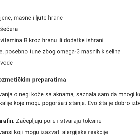
jene, masne i ljute hrane
 šećera
itamina B kroz hranu ili dodatke ishrani
e, posebno tune zbog omega-3 masnih kiselina
 vode
kozmetičkim preparatima
vanja o negi kože sa aknama, saznala sam da mnogi k
alije koje mogu pogoršati stanje. Evo šta je dobro izb
arafin:
Začepljuju pore i stvaraju toksine
nsi koji mogu izazvati alergijske reakcije