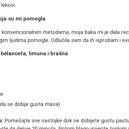
 lekovi.
koja su mi pomogla
konvencionalnim metodama, moja baka mi je dala rec
m ljudima pomogle. Odlučila sam da ih isprobam i evo
 belanceta, limuna i brašna
na
 da se dobije gusta masa)
a:
Pomešajte sve sastojke dok ne dobijete gustu pastu
avite da deluje 20 minuta. Potom blago isperite toplom