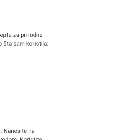
epte za prirodne
 šta sam koristila:
. Nanesite na
 vodom. Koristite