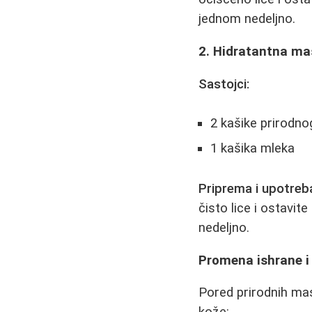
jednom nedeljno.
2. Hidratantna ma
Sastojci:
2 kašike prirodn
1 kašika mleka
Priprema i upotreb
čisto lice i ostavit
nedeljno.
Promena ishrane i 
Pored prirodnih mask