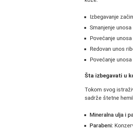
kože:
Izbegavanje začin
Smanjenje unosa
Povećanje unosa v
Redovan unos rib
Povećanje unosa
Šta izbegavati u 
Tokom svog istraži
sadrže štetne hemik
Mineralna ulja i p
Parabeni:
Konzerva