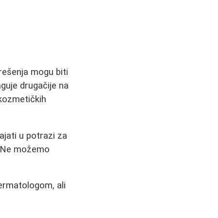
rešenja mogu biti
aguje drugačije na
 kozmetičkih
ajati u potrazi za
e? Ne možemo
ermatologom, ali