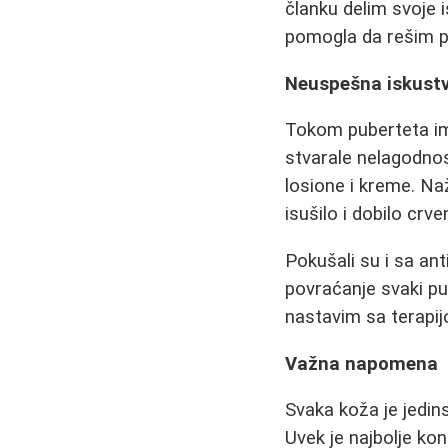
članku delim svoje 
pomogla da rešim 
Neuspešna iskust
Tokom puberteta im
stvarale nelagodnos
losione i kreme. Naž
isušilo i dobilo crve
Pokušali su i sa an
povraćanje svaki put
nastavim sa terapijo
Važna napomena
Svaka koža je jedin
Uvek je najbolje ko