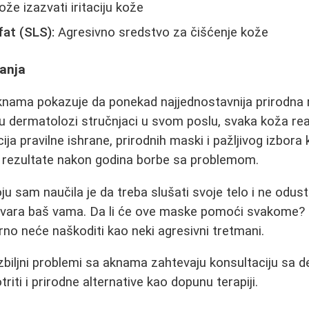
že izazvati iritaciju kože
fat (SLS):
Agresivno sredstvo za čišćenje kože
anja
knama pokazuje da ponekad najjednostavnija prirodna 
 su dermatolozi stručnjaci u svom poslu, svaka koža re
ja pravilne ishrane, prirodnih maski i pažljivog izbora
e rezultate nakon godina borbe sa problemom.
oju sam naučila je da treba slušati svoje telo i ne odust
ovara baš vama. Da li će ove maske pomoći svakom
urno neće naškoditi kao neki agresivni tretmani.
biljni problemi sa aknama zahtevaju konsultaciju sa d
ti i prirodne alternative kao dopunu terapiji.