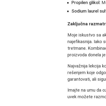
Propilen glikol:
Mo
Sodium laurel sul
Zaključna razmatr
Moje iskustvo sa a
najefikasnija. Iako
tretmane. Kombinaci
proizvoda donela j
Najvažnija lekcija k
rešenjem koje odg
garantovati, ali sig
Imajte na umu da oz
uvek možete razmotri