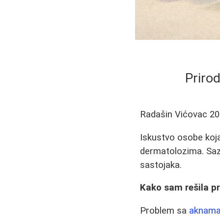
Prirod
Radašin Vićovac
20
Iskustvo osobe koj
dermatolozima. Saz
sastojaka.
Kako sam rešila p
Problem sa
aknam