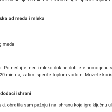
ska od meda i mleka
og meda
a:
Pomešajte med i mleko dok ne dobijete homogenu 
e 20 minuta, zatim isperite toplom vodom. Možete korist
dodaci ishrani
i, obratila sam pažnju i na ishranu koja igra ključnu u