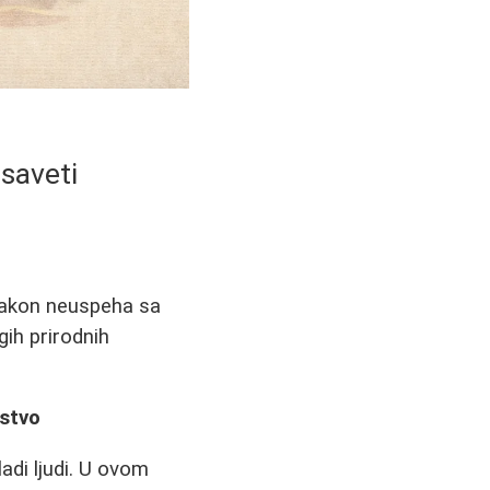
 saveti
nakon neuspeha sa
ih prirodnih
stvo
adi ljudi. U ovom