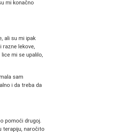
 su mi konačno
 ali su mi ipak
i razne lekove,
ice mi se upalilo,
 imala sam
alno i da treba da
no pomoći drugoj.
 terapiju, naročito