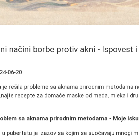
ni načini borbe protiv akni - Ispovest i
24-06-20
a je rešila probleme sa aknama prirodnim metodama 
najte recepte za domaće maske od meda, mleka i drug
roblem sa aknama prirodnim metodama - Moje isku
a
u pubertetu je izazov sa kojim se suočavaju mnogi ml