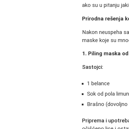
ako su u pitanju jaki
Prirodna rešenja 
Nakon neuspeha sa 
maske koje su mnogi
1. Piling maska od
Sastojci:
1 belance
Sok od pola limu
Brašno (dovoljno
Priprema i upotreb
očišćeno lice i ost