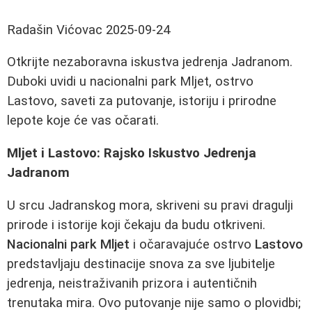
Radašin Vićovac
2025-09-24
Otkrijte nezaboravna iskustva jedrenja Jadranom.
Duboki uvidi u nacionalni park Mljet, ostrvo
Lastovo, saveti za putovanje, istoriju i prirodne
lepote koje će vas očarati.
Mljet i Lastovo: Rajsko Iskustvo Jedrenja
Jadranom
U srcu Jadranskog mora, skriveni su pravi dragulji
prirode i istorije koji čekaju da budu otkriveni.
Nacionalni park Mljet
i očaravajuće ostrvo
Lastovo
predstavljaju destinacije snova za sve ljubitelje
jedrenja, neistraživanih prizora i autentičnih
trenutaka mira. Ovo putovanje nije samo o plovidbi;