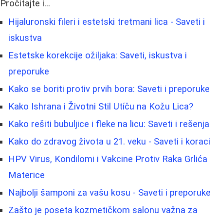
Pročitajte i...
Hijaluronski fileri i estetski tretmani lica - Saveti i
iskustva
Estetske korekcije ožiljaka: Saveti, iskustva i
preporuke
Kako se boriti protiv prvih bora: Saveti i preporuke
Kako Ishrana i Životni Stil Utíču na Kožu Lica?
Kako rešiti bubuljice i fleke na licu: Saveti i rešenja
Kako do zdravog života u 21. veku - Saveti i koraci
HPV Virus, Kondilomi i Vakcine Protiv Raka Grlića
Materice
Najbolji šamponi za vašu kosu - Saveti i preporuke
Zašto je poseta kozmetičkom salonu važna za