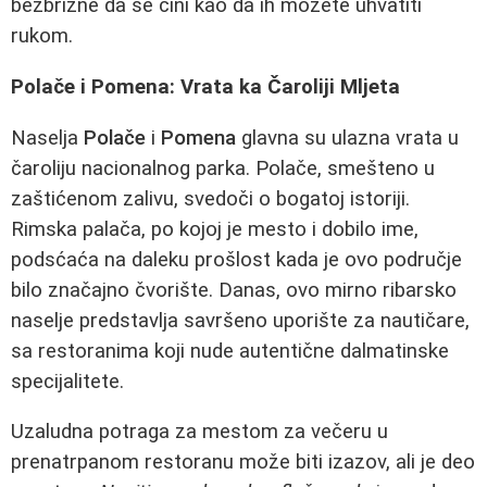
bezbrižne da se čini kao da ih možete uhvatiti
rukom.
Polače i Pomena: Vrata ka Čaroliji Mljeta
Naselja
Polače
i
Pomena
glavna su ulazna vrata u
čaroliju nacionalnog parka. Polače, smešteno u
zaštićenom zalivu, svedoči o bogatoj istoriji.
Rimska palača, po kojoj je mesto i dobilo ime,
podsćaća na daleku prošlost kada je ovo područje
bilo značajno čvorište. Danas, ovo mirno ribarsko
naselje predstavlja savršeno uporište za nautičare,
sa restoranima koji nude autentične dalmatinske
specijalitete.
Uzaludna potraga za mestom za večeru u
prenatrpanom restoranu može biti izazov, ali je deo