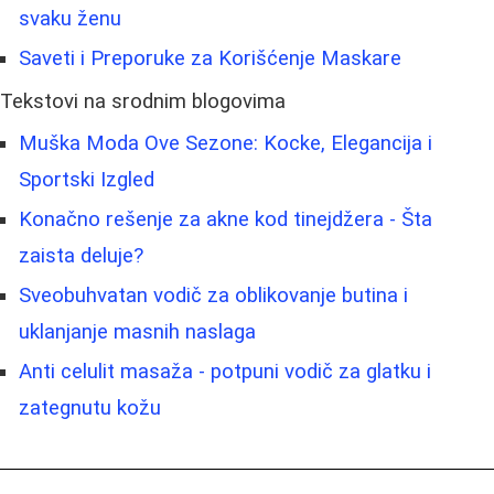
svaku ženu
Saveti i Preporuke za Korišćenje Maskare
Tekstovi na srodnim blogovima
Muška Moda Ove Sezone: Kocke, Elegancija i
Sportski Izgled
Konačno rešenje za akne kod tinejdžera - Šta
zaista deluje?
Sveobuhvatan vodič za oblikovanje butina i
uklanjanje masnih naslaga
Anti celulit masaža - potpuni vodič za glatku i
zategnutu kožu