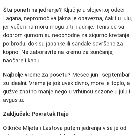
Šta poneti na jedrenje?
Ključ je u slojevitoj odeći.
Lagana, nepromočiva jakna je obavezna, čak i u julu,
jer večeri na moru mogu biti hladnije. Tenisice sa
dobrom gumom su neophodne za sigurno kretanje
po brodu, dok su japanke ili sandale savršene za
kopno. Ne zaboravite na kremu za sunčanje,
naočare i kapu.
Najbolje vreme za posetu?
Mesec
jun
i
septembar
su idealni. Vreme je još uvek divno, more je toplo, a
gužve znatno manje nego u vrhuncu sezone u julu i
avgustu.
Zaključak: Povratak Raju
Otkriće Mljeta i Lastova putem jedrenja više je od