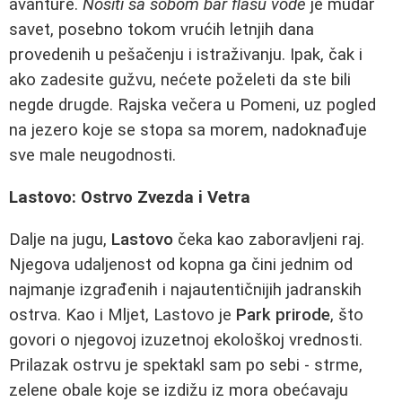
avanture.
Nositi sa sobom bar flašu vode
je mudar
savet, posebno tokom vrućih letnjih dana
provedenih u pešačenju i istraživanju. Ipak, čak i
ako zadesite gužvu, nećete poželeti da ste bili
negde drugde. Rajska večera u Pomeni, uz pogled
na jezero koje se stopa sa morem, nadoknađuje
sve male neugodnosti.
Lastovo: Ostrvo Zvezda i Vetra
Dalje na jugu,
Lastovo
čeka kao zaboravljeni raj.
Njegova udaljenost od kopna ga čini jednim od
najmanje izgrađenih i najautentičnijih jadranskih
ostrva. Kao i Mljet, Lastovo je
Park prirode
, što
govori o njegovoj izuzetnoj ekološkoj vrednosti.
Prilazak ostrvu je spektakl sam po sebi - strme,
zelene obale koje se izdižu iz mora obećavaju