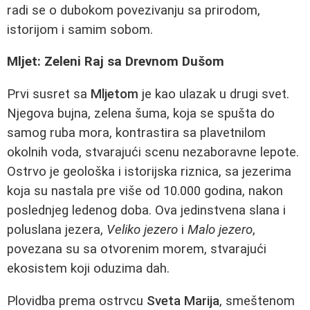
radi se o dubokom povezivanju sa prirodom,
istorijom i samim sobom.
Mljet: Zeleni Raj sa Drevnom Dušom
Prvi susret sa
Mljetom
je kao ulazak u drugi svet.
Njegova bujna, zelena šuma, koja se spušta do
samog ruba mora, kontrastira sa plavetnilom
okolnih voda, stvarajući scenu nezaboravne lepote.
Ostrvo je geološka i istorijska riznica, sa jezerima
koja su nastala pre više od 10.000 godina, nakon
poslednjeg ledenog doba. Ova jedinstvena slana i
poluslana jezera,
Veliko jezero
i
Malo jezero
,
povezana su sa otvorenim morem, stvarajući
ekosistem koji oduzima dah.
Plovidba prema ostrvcu
Sveta Marija
, smeštenom