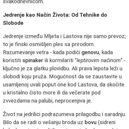
svakodnevnicom.
Jedrenje kao Način Života: Od Tehnike do
Slobode
Jedrenje između Mljeta i Lastova nije samo prevoz;
to je finski osmišljen ples sa prirodom.
Razumevanje vetra - kada podići
genovu
, kada
koristiti
spinaker
ili kormilariti "
leptirovim načinom
" -
ključno je za glatku plovidbu. Ali prava lepota leži u
slobodi koju pruža. Mogućnost da se zaustavite u
usamljenoj uvali poput one kod Lastova, da skočite
u kristalno čisto more ili da večerate pod
zvvezdama na palubi, neprocenjiva je.
Život na jedrilici podrazumeva prilagodbu i saradnju.
Bilo da se radi o vešanju broda uz
bovu
(sidreni