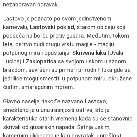
nezaboravan boravak.
Lastovo je poznato po svom jedinstvenom
karnevalu,
Lastovski poklad
, starom običaju koji
podseća na borbu protiv gusara. Međutim, tokom
leta, ostrvo nudi drugu vrstu magije - magiju
potpunog mira i opuštanja.
Skrivena luka
(Uvala
Lucica) i
Zaklopatica
sa svojom uskom ulaznom
brazdom, savršeni su primeri prirodnih luka gde se
jedrilice mogu smestiti u potpunom miru, okružene
čistim, smaragdnim morem.
Glavno naselje, takođe nazvano
Lastovo
,
smešteno je u unutrašnjosti ostrva, što je
karakteristika starih vremena kada su se stanovnici
skrivali od gusarskih napada. Šetnja uskim,
kamernim uličicama je kao povratak u prošlost.