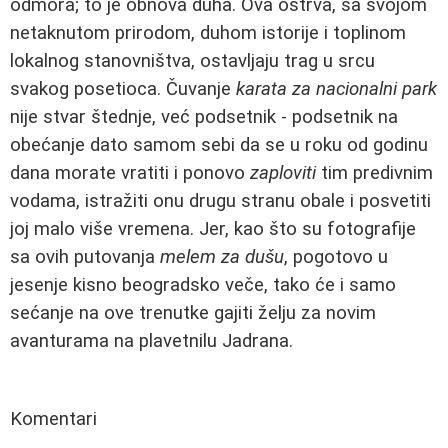
odmora; to je obnova duha. Ova ostrva, sa svojom
netaknutom prirodom, duhom istorije i toplinom
lokalnog stanovništva, ostavljaju trag u srcu
svakog posetioca. Čuvanje
karata za nacionalni park
nije stvar štednje, već podsetnik - podsetnik na
obećanje dato samom sebi da se u roku od godinu
dana morate vratiti i ponovo
zaploviti
tim predivnim
vodama, istražiti onu drugu stranu obale i posvetiti
joj malo više vremena. Jer, kao što su fotografije
sa ovih putovanja
melem za dušu
, pogotovo u
jesenje kisno beogradsko veče, tako će i samo
sećanje na ove trenutke gajiti želju za novim
avanturama na plavetnilu Jadrana.
Komentari