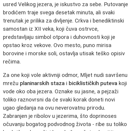
usred Velikog jezera, je iskustvo za sebe. Putovanje
brodićem traje svega desetak minuta, ali svaki
trenutak je prilika za divljenje. Crkva i benediktinski
samostan iz XII veka, koji čuva ostrvce,
predstavljaju simbol otpora i duhovnosti koji je
opstao kroz vekove. Ovo mesto, puno mirisa
borovine i morske soli, ostavlja utisak teško opisiv
rečima.
Za one koji vole aktivniji odmor, Mljet nudi savršenu
mrežu
planinarskih staza
i
biciklističkih puteva
koji
vode oko oba jezera. Oznake su jasne, a pejzaži
toliko raznovrsni da će svaki korak doneti novi
ugao gledanja na ovu neverovatnu prirodu.
Zabranjen je ribolov u jezerima, što doprinoses
očuvanju bogatog podvodnog života - ribe su toliko