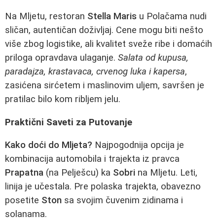
Na Mljetu, restoran
Stella Maris
u Polačama nudi
sličan, autentičan doživljaj. Cene mogu biti nešto
više zbog logistike, ali kvalitet sveže ribe i domaćih
priloga opravdava ulaganje.
Salata od kupusa,
paradajza, krastavaca, crvenog luka i kapersa
,
zasićena sirćetem i maslinovim uljem, savršen je
pratilac bilo kom ribljem jelu.
Praktični Saveti za Putovanje
Kako doći do Mljeta?
Najpogodnija opcija je
kombinacija automobila i trajekta iz pravca
Prapatna
(na Pelješcu) ka
Sobri
na Mljetu. Leti,
linija je učestala. Pre polaska trajekta, obavezno
posetite
Ston
sa svojim čuvenim zidinama i
solanama.