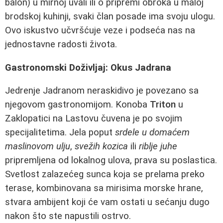
balon) u mirnoj uvali ili o pripremi obroka u maloj
brodskoj kuhinji, svaki član posade ima svoju ulogu.
Ovo iskustvo učvršćuje veze i podseća nas na
jednostavne radosti života.
Gastronomski Doživljaj: Okus Jadrana
Jedrenje Jadranom neraskidivo je povezano sa
njegovom gastronomijom. Konoba
Triton
u
Zaklopatici na Lastovu čuvena je po svojim
specijalitetima. Jela poput
srdele u domaćem
maslinovom ulju
,
svežih kozica
ili
riblje juhe
pripremljena od lokalnog ulova, prava su poslastica.
Svetlost zalazećeg sunca koja se prelama preko
terase, kombinovana sa mirisima morske hrane,
stvara ambijent koji će vam ostati u sećanju dugo
nakon što ste napustili ostrvo.