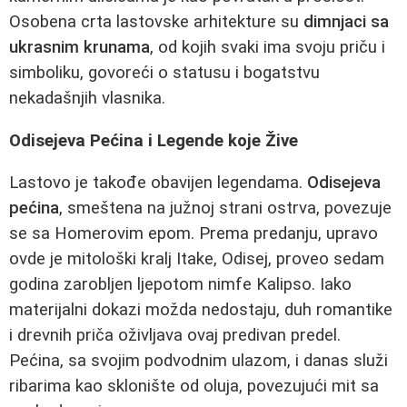
Osobena crta lastovske arhitekture su
dimnjaci sa
ukrasnim krunama
, od kojih svaki ima svoju priču i
simboliku, govoreći o statusu i bogatstvu
nekadašnjih vlasnika.
Odisejeva Pećina i Legende koje Žive
Lastovo je takođe obavijen legendama.
Odisejeva
pećina
, smeštena na južnoj strani ostrva, povezuje
se sa Homerovim epom. Prema predanju, upravo
ovde je mitološki kralj Itake, Odisej, proveo sedam
godina zarobljen ljepotom nimfe Kalipso. Iako
materijalni dokazi možda nedostaju, duh romantike
i drevnih priča oživljava ovaj predivan predel.
Pećina, sa svojim podvodnim ulazom, i danas služi
ribarima kao sklonište od oluja, povezujući mit sa