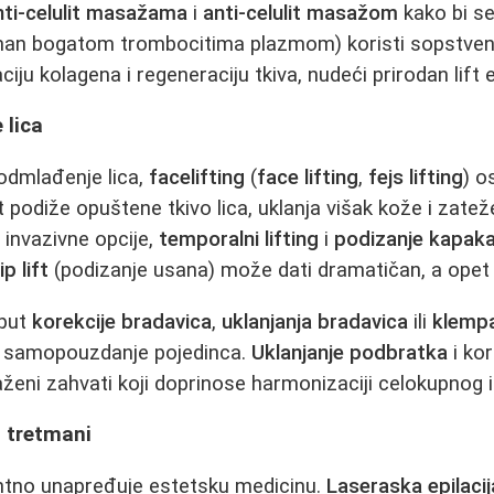
nti-celulit masažama
i
anti-celulit masažom
kako bi se 
man bogatom trombocitima plazmom) koristi sopstven
ciju kolagena i regeneraciju tkiva, nudeći prirodan lift 
 lica
dmlađenje lica,
facelifting
(
face lifting
,
fejs lifting
) o
 podiže opuštene tkivo lica, uklanja višak kože i zatež
 invazivne opcije,
temporalni lifting
i
podizanje kapak
lip lift
(podizanje usana) može dati dramatičan, a opet 
oput
korekcije bradavica
,
uklanjanja bradavica
ili
klempa
 na samopouzdanje pojedinca.
Uklanjanje podbratka
i ko
ženi zahvati koji doprinose harmonizaciji celokupnog iz
i tretmani
ntno unapređuje estetsku medicinu.
Laseraska epilacij