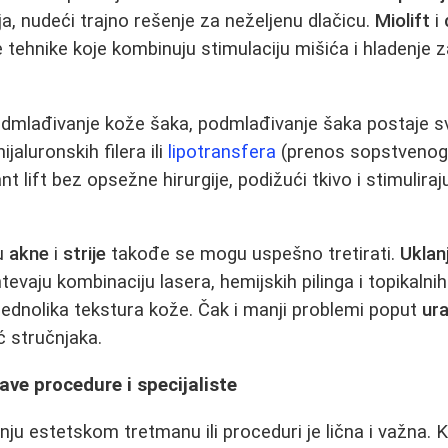
ija, nudeći trajno rešenje za neželjenu dlačicu.
Miolift
i
tehnike koje kombinuju stimulaciju mišića i hladenje za
odmlađivanje kože šaka, podmlađivanje šaka postaje sv
jaluronskih filera ili
lipotransfera
(prenos sopstvenog 
nt lift bez opsežne hirurgije, podižući tkivo i stimuliraj
su
akne
i
strije
takođe se mogu uspešno tretirati.
Uklan
evaju kombinaciju lasera, hemijskih pilinga i topikalni
 jednolika tekstura kože. Čak i manji problemi poput
ur
ć stručnjaka.
ave procedure i specijaliste
ju estetskom tretmanu ili proceduri je lična i važna. K