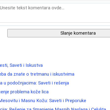
Slanje komentara
esti, Saveti i Iskustva
eba da znate o tretmanu i iskustvima
ma u podočnjacima: Saveti i rešenja
ečenje problema kože lica
Mesovitu i Masnu Kožu: Saveti i Preporuke
cija: Rešenje za Smanjenje Masnih Naslaga i Celulita