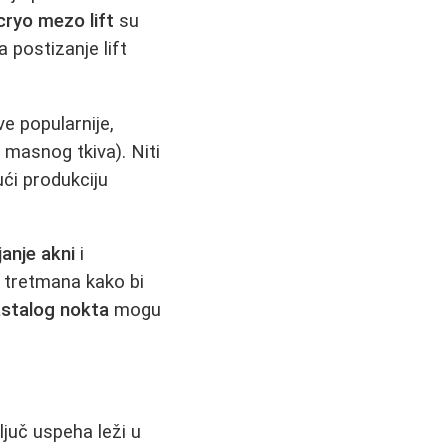
cryo mezo lift
su
 postizanje lift
e popularnije,
masnog tkiva). Niti
ući produkciju
janje akni
i
h tretmana kako bi
astalog nokta
mogu
ljuč uspeha leži u