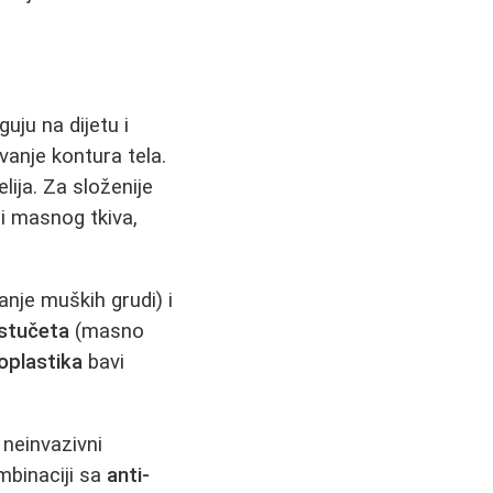
uju na dijetu i
vanje kontura tela.
lija. Za složenije
 i masnog tkiva,
nje muških grudi) i
stučeta
(masno
oplastika
bavi
 neinvazivni
ombinaciji sa
anti-