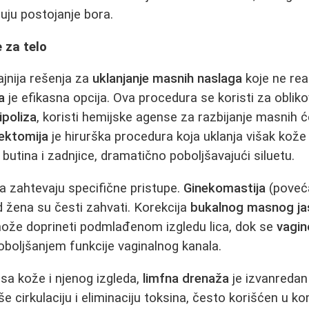
uju postojanje bora.
 za telo
ajnija rešenja za
uklanjanje masnih naslaga
koje ne reag
a
je efikasna opcija. Ova procedura se koristi za obliko
lipoliza
, koristi hemijske agense za razbijanje masnih će
ektomija
je hirurška procedura koja uklanja višak kože
butina i zadnjice, dramatično poboljšavajući siluetu.
la zahtevaju specifične pristupe.
Ginekomastija
(poveća
 žena su česti zahvati. Korekcija
bukalnog masnog ja
može doprineti podmlađenom izgledu lica, dok se
vagin
oboljšanjem funkcije vaginalnog kanala.
sa kože i njenog izgleda,
limfna drenaža
je izvanredan
še cirkulaciju i eliminaciju toksina, često korišćen u k