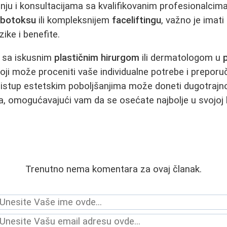
nju i konsultacijama sa kvalifikovanim profesionalcima.
,
botoksu
ili kompleksnijem
faceliftingu
, važno je imati
ike i benefite.
e sa iskusnim
plastičnim hirurgom
ili dermatologom u
p
oji može proceniti vaše individualne potrebe i preporuči
istup estetskim poboljšanjima može doneti dugotrajno
ota, omogućavajući vam da se osećate najbolje u svojoj 
Trenutno nema komentara za ovaj članak.