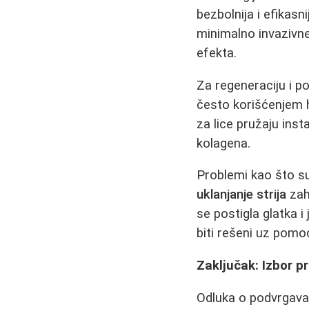
bezbolnija i efikasn
minimalno invazivne 
efekta.
Za regeneraciju i p
često korišćenjem hi
za lice pružaju insta
kolagena.
Problemi kao što 
uklanjanje strija
zaht
se postigla glatka i
biti rešeni uz pomo
Zaključak: Izbor pr
Odluka o podvrgavan