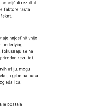
poboljšali rezultati.
e faktore rasta
efekat.
staje najdefinitivnije
e underlying
a
fokusiraju se na
prirodan rezultat.
vih ušiju
, mogu
rekcija
grbe na nosu
gleda lica.
a
je postala