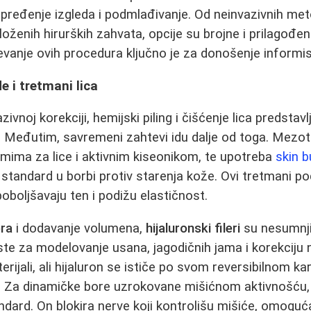
unapređenje izgleda i podmlađivanje. Od neinvazivnih m
oženih hirurških zahvata, opcije su brojne i prilagođen
anje ovih procedura ključno je za donošenje informis
 i tretmani lica
zivnoj korekciji, hemijski piling i čišćenje lica predstav
Međutim, savremeni zahtevi idu dalje od toga. Mezoter
mima za lice i aktivnim kiseonikom, te upotreba
skin 
 standard u borbi protiv starenja kože. Ovi tretmani po
oboljšavaju ten i podižu elastičnost.
ora
i dodavanje volumena,
hijaluronski fileri
su nesumnji
ste za modelovanje usana, jagodičnih jama i korekciju n
aterijali, ali hijaluron se ističe po svom reversibilnom k
i. Za dinamičke bore uzrokovane mišićnom aktivnošću
tandard. On blokira nerve koji kontrolišu mišiće, omoguć