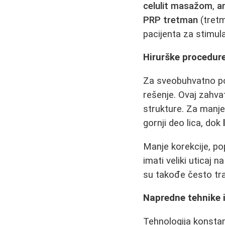
celulit masažom
,
a
PRP tretman
(tret
pacijenta za stimula
Hirurške procedure
Za sveobuhvatno po
rešenje. Ovaj zahvat
strukture. Za manje
gornji deo lica, dok
Manje korekcije, p
imati veliki uticaj
su takođe često tra
Napredne tehnike 
Tehnologija konsta