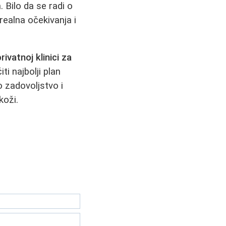
 Bilo da se radi o
 realna očekivanja i
rivatnoj klinici za
ti najbolji plan
 zadovoljstvo i
koži.