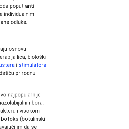
etoda poput
anti-
e individualnim
ane odluke.
ljaju osnovu
apija lica, biološki
bustera
i
stimulatora
dstiču prirodnu
vo najpopularnije
azolabijalnih bora.
arakteru i visokom
,
botoks
(
botulinski
avajući im da se