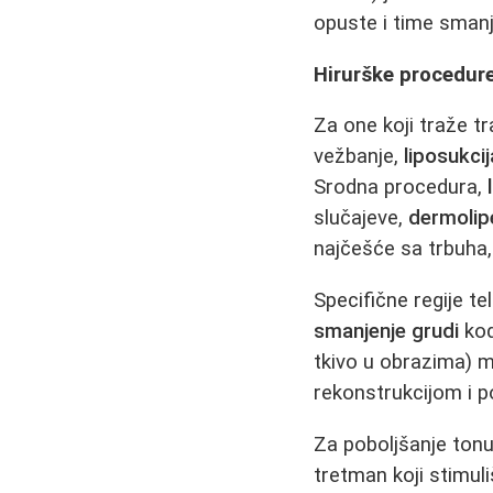
opuste i time smanj
Hirurške procedure
Za one koji traže tr
vežbanje,
liposukcij
Srodna procedura,
slučajeve,
dermolip
najčešće sa trbuha, 
Specifične regije te
smanjenje grudi
kod
tkivo u obrazima) 
rekonstrukcijom i p
Za poboljšanje tonu
tretman koji stimuli