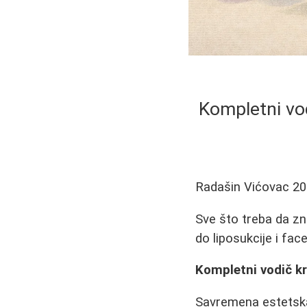
Kompletni vod
Radašin Vićovac
20
Sve što treba da z
do liposukcije i face
Kompletni vodič kr
Savremena estetska