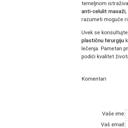
temeljnom istraživa
anti-celulit masaži
razumeti moguće riz
Uvek se konsultujt
plastičnu hirurgiju
k
lečenja. Pametan pr
podići kvalitet živ
Komentari
Vaše ime:
Vaš email: