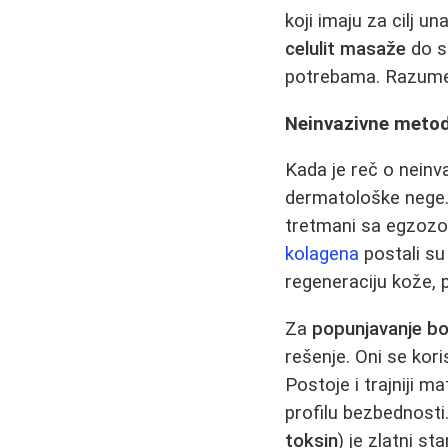
koji imaju za cilj 
celulit masaže
do sl
potrebama. Razumev
Neinvazivne metode
Kada je reč o neinva
dermatološke nege. 
tretmani sa egzozo
kolagena
postali su
regeneraciju kože, p
Za
popunjavanje b
rešenje. Oni se kori
Postoje i trajniji m
profilu bezbednost
toksin
) je zlatni s