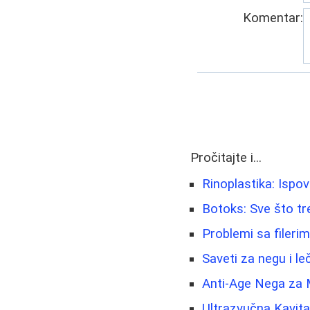
Komentar:
Pročitajte i...
Rinoplastika: Ispov
Botoks: Sve što tr
Problemi sa fileri
Saveti za negu i l
Anti-Age Nega za 
Ultrazvučna Kavita