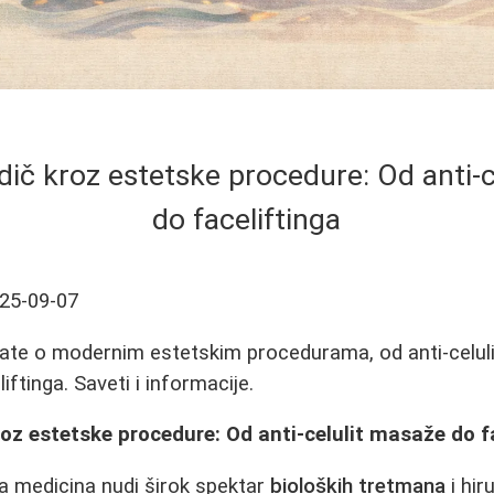
ič kroz estetske procedure: Od anti-c
do faceliftinga
25-09-07
nate o modernim estetskim procedurama, od anti-celul
liftinga. Saveti i informacije.
oz estetske procedure: Od anti-celulit masaže do f
 medicina nudi širok spektar
bioloških tretmana
i hir