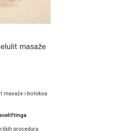
elulit masaže
it masaže i botoksa
aceliftinga
urških procedura