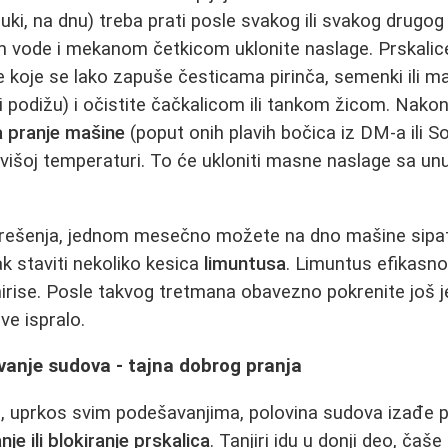
ruki, na dnu) treba prati posle svakog ili svakog drugog 
 vode i mekanom četkicom uklonite naslage. Prskalice -
 koje se lako zapuše česticama pirinča, semenki ili ma
i podižu) i očistite čačkalicom ili tankom žicom. Nakon
a pranje mašine
(poput onih plavih bočica iz DM‑a ili S
jvišoj temperaturi. To će ukloniti masne naslage sa unu
 rešenja, jednom mesečno možete na dno mašine sipati s
k staviti nekoliko kesica
limuntusa
. Limuntus efikasn
mirise. Posle takvog tretmana obavezno pokrenite još 
ve ispralo.
vanje sudova - tajna dobrog pranja
, uprkos svim podešavanjima, polovina sudova izađe pr
je ili blokiranje prskalica
. Tanjiri idu u donji deo, čaše 