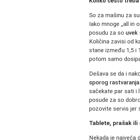
Koliko često treba
So za mašinu za su
Iako mnoge „all in o
posudu za so
uvek 
Količina zavisi od 
stane između 1,5 i 
potom samo dosipa 
Dešava se da i nako
sporog rastvaranja
sačekate par sati i
posude za so dobro 
pozovite servis jer
Tablete, prašak ili 
Nekada je najveća dil