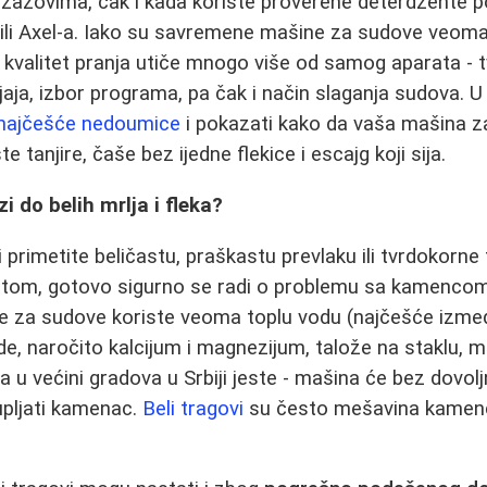
izazovima, čak i kada koriste proverene deterdžente p
 ili Axel‑a. Iako su savremene mašine za sudove veom
kvalitet pranja utiče mnogo više od samog aparata - 
sjaja, izbor programa, pa čak i način slaganja sudova.
najčešće nedoumice
i pokazati kako da vaša mašina z
te tanjire, čaše bez ijedne flekice i escajg koji sija.
 do belih mrlja i fleka?
 primetite beličastu, praškastu prevlaku ili tvrdokorne
stom, gotovo sigurno se radi o problemu sa kamencom
e za sudove koriste veoma toplu vodu (najčešće između
de, naročito kalcijum i magnezijum, talože na staklu, me
a u većini gradova u Srbiji jeste - mašina će bez dovolj
upljati kamenac.
Beli tragovi
su često mešavina kamenc