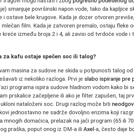
li tragovi mogu nastati i zbog
pogrešno podešenog doz
nje) smanjuje površinski napon vode, tako da kapljice 
 i ostave bele krugove. Kada je dozer otvoren previš
v, mlečan film. Kada je zatvoren premalo, ostaju fleke o
 kreće između broja 2 i 4, ali zavisi od tvrdoće vode i ti
 za kafu ostaje spečen soc ili talog?
a vam masina za sudove ne skida u potpunosti talog od k
šavati iz nekoliko razloga. Prvi je
slabo ispiranje pre 
azi programa ispira sudove hladnom vodom kako bi se 
m prskalice začepljene ili ako je filter zapušen, taj prv
ukloni nataloženi soc. Drugi razlog može biti
neodgova
aškovi jednostavno ne sadrže dovoljno enzima koji raz
a mnogih domaćica, prelazak na jači program (65 ili 70 
og praška, poput onog iz DM‑a ili
Axel
‑a, često daje b