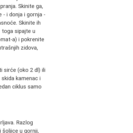
pranja. Skinite ga,
 i donja i gornja -
snoće. Skinite ih
 toga sipajte u
omat‑a) i pokrenite
trašnjih zidova,
irće (oko 2 dl) ili
o skida kamenac i
jedan ciklus samo
ljava. Razlog
i šoljice u gornji,