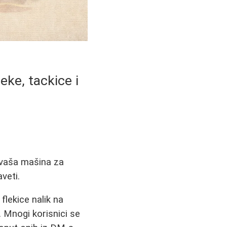
eke, tackice i
 vaša mašina za
veti.
flekice nalik na
. Mnogi korisnici se