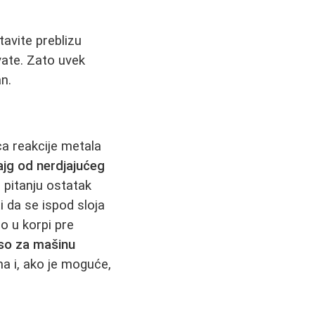
tavite preblizu
vate. Zato uvek
n.
ca reakcije metala
ajg od nerdjajućeg
 pitanju ostatak
i da se ispod sloja
o u korpi pre
so za mašinu
a i, ako je moguće,