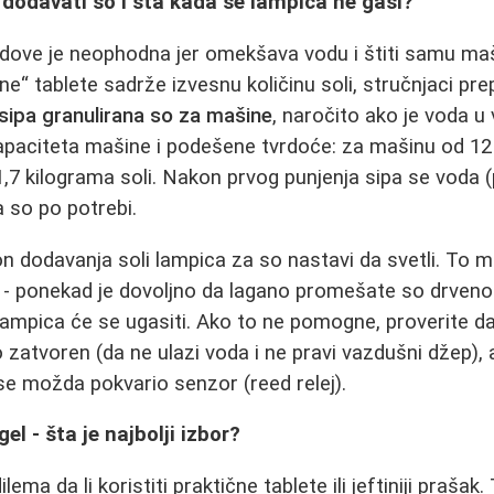
 dodavati so i šta kada se lampica ne gasi?
dove je neophodna jer omekšava vodu i štiti samu ma
ne“ tablete sadrže izvesnu količinu soli, stručnjaci pr
sipa granulirana so za mašine
, naročito ako je voda 
kapaciteta mašine i podešene tvrdoće: za mašinu od 1
1,7 kilograma soli. Nakon prvog punjenja sipa se voda (
so po potrebi.
n dodavanja soli lampica za so nastavi da svetli. To m
- ponekad je dovoljno da lagano promešate so drven
 lampica će se ugasiti. Ako to ne pomogne, proverite da
zatvoren (da ne ulazi voda i ne pravi vazdušni džep), 
 se možda pokvario senzor (reed relej).
gel - šta je najbolji izbor?
ema da li koristiti praktične tablete ili jeftiniji prašak. 