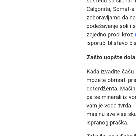
susreću sa sličnim 
Calgonita, Somat‑a
zaboravljamo da na 
podešavanje soli i 
zajedno proći kroz
isporuči blistavo čis
Zašto uopšte dolazi
Kada izvadite čašu i
možete obrisati pr
deterdženta. Mašin
pa se minerali iz vo
vam je voda tvrda - 
mašinu sve više sk
ispranog praška.