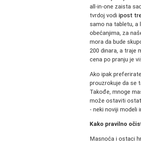
all‑in‑one zaista sa
tvrdoj vodi
ipost tre
samo na tabletu, a 
obećanjima, za naše
mora da bude skupo:
200 dinara, a traje
cena po pranju je v
Ako ipak preferirate
prouzrokuje da se t
Takođe, mnoge mašin
može ostaviti ostat
- neki noviji modeli
Kako pravilno očisti
Masnoća i ostaci hr