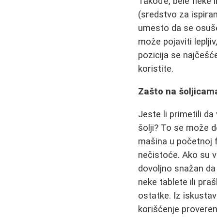
Takođe, bele fleke i
(sredstvo za ispira
umesto da se osuše
može pojaviti leplji
pozicija se najčešće
koristite.
Zašto na šoljicama
Jeste li primetili d
šolji? To se može de
mašina u početnoj f
nečistoće. Ako su va
dovoljno snažan da 
neke tablete ili pr
ostatke. Iz iskustav
korišćenje proveren