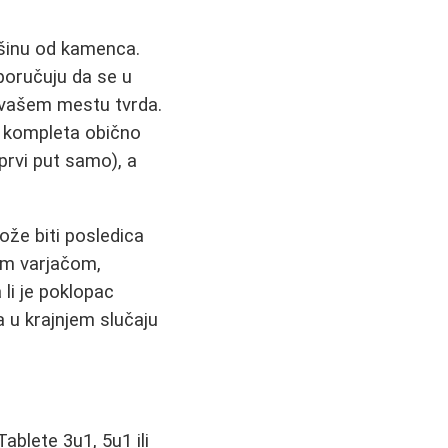
šinu od kamenca.
eporučuju da se u
u vašem mestu tvrda.
2 kompleta obično
prvi put samo), a
ože biti posledica
om varjačom,
 li je poklopac
a u krajnjem slučaju
Tablete 3u1, 5u1 ili