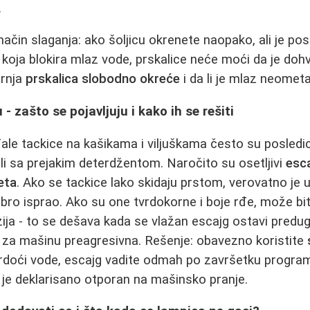
.
način slaganja: ako šoljicu okrenete naopako, ali je pos
 koja blokira mlaz vode, prskalice neće moći da je doh
ornja
prskalica slobodno okreće
i da li je mlaz neometa
- zašto se pojavljuju i kako ih se rešiti
rđale tackice na kašikama i viljuškama često su posledi
li sa prejakim deterdžentom. Naročito su osetljivi
esc
eta
. Ako se tackice lako skidaju prstom, verovatno je u
obro isprao. Ako su one tvrdokorne i boje rđe, može bit
zija - to se dešava kada se vlažan escajg ostavi predug
 so za mašinu preagresivna. Rešenje: obavezno koristite
doći vode, escajg vadite odmah po završetku program
i je deklarisano otporan na mašinsko pranje.