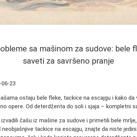
robleme sa mašinom za sudove: bele fl
saveti za savršeno pranje
-06-23
ašama ostaju bele fleke, tackice na escajgu i kako da
o opere. Od deterdženta do soli i sjaja – kompletni sa
zvadili čašu iz mašine za sudove i primetili bele mrlje, 
 neobjašnjive tackice na escajgu, znajte da niste jedini