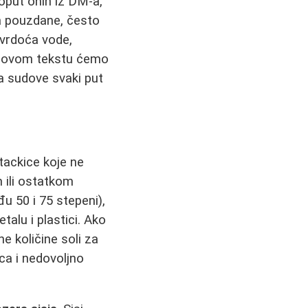
oput onih iz DM-a,
a pouzdane, često
tvrdoća vode,
 U ovom tekstu ćemo
a sudove svaki put
 tackice koje ne
 ili ostatkom
 50 i 75 stepeni),
talu i plastici. Ako
ne količine soli za
a i nedovoljno