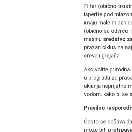
Filter (obično trost
isperite pod mlazom
imaju male mlaznice
(obično se odvrću il
mašinu
sredstvo z
prazan ciklus na na
creva i grejača.
Ako volite prirodna
u pregradu za praša
uklanja neprijatne 
vodom, kako bi se s
Pravilno raspoređi
Često se dešava da
može biti
pretrpavan