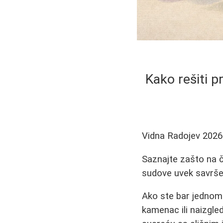
Kako rešiti p
Vidna Radojev
2026
Saznajte zašto na č
sudove uvek savršen
Ako ste bar jednom i
kamenac ili naizgled