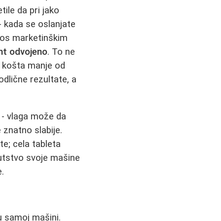
tile da pri jako
- kada se oslanjate
rkos marketinškim
ent odvojeno
. To ne
) košta manje od
odlične rezultate, a
- vlaga može da
 znatno slabije.
e; cela tableta
putstvo svoje mašine
e.
u samoj mašini.