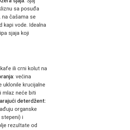
era sjaja
. Sjaj
skliznu sa posuđa
e, na čašama se
d kapi vode. Idealna
pa sjaja koji
afe ili crni kolut na
pranja
: većina
uklonile krucijalne
i mlaz neće biti
rajući deterdžent
:
građuju organske
stepeni) i
olje rezultate od