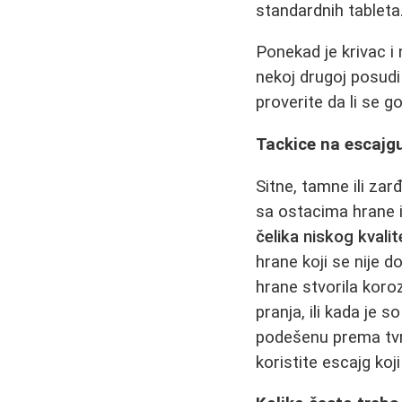
standardnih tableta
Ponekad je krivac i 
nekoj drugoj posudi
proverite da li se g
Tackice na escajgu 
Sitne, tamne ili za
sa ostacima hrane i
čelika niskog kvalit
hrane koji se nije d
hrane stvorila koro
pranja, ili kada je
podešenu prema tvr
koristite escajg koj