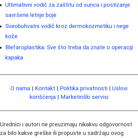
Ultimativni vodič za zaštitu od sunca i postizanje
savršene letnje boje
Sveobuhvatni vodič kroz dermokozmetiku i nege
kože
Blefaroplastika: Sve što treba da znate o operaciji
kapaka
O nama
|
Kontakt
|
Politika privatnosti
|
Uslovi
korišćenja
|
Marketinški servisi
Urednici i autori ne preuzimaju nikakvu odgovornost
za bilo kakve greške ili propuste u sadržaju ovog