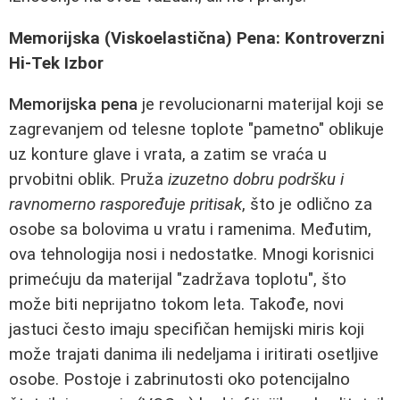
Memorijska (Viskoelastična) Pena: Kontroverzni
Hi-Tek Izbor
Memorijska pena
je revolucionarni materijal koji se
zagrevanjem od telesne toplote "pametno" oblikuje
uz konture glave i vrata, a zatim se vraća u
prvobitni oblik. Pruža
izuzetno dobru podršku i
ravnomerno raspoređuje pritisak
, što je odlično za
osobe sa bolovima u vratu i ramenima. Međutim,
ova tehnologija nosi i nedostatke. Mnogi korisnici
primećuju da materijal "zadržava toplotu", što
može biti neprijatno tokom leta. Takođe, novi
jastuci često imaju specifičan hemijski miris koji
može trajati danima ili nedeljama i iritirati osetljive
osobe. Postoje i zabrinutosti oko potencijalno