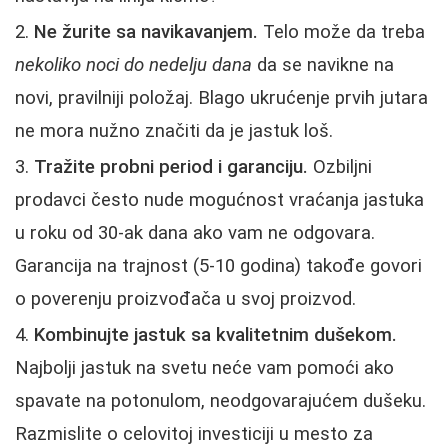
Ne žurite sa navikavanjem.
Telo može da treba
nekoliko noci do nedelju dana
da se navikne na
novi, pravilniji položaj. Blago ukrućenje prvih jutara
ne mora nužno značiti da je jastuk loš.
Tražite probni period i garanciju.
Ozbiljni
prodavci često nude mogućnost vraćanja jastuka
u roku od 30-ak dana ako vam ne odgovara.
Garancija na trajnost (5-10 godina) takođe govori
o poverenju proizvođača u svoj proizvod.
Kombinujte jastuk sa kvalitetnim dušekom.
Najbolji jastuk na svetu neće vam pomoći ako
spavate na potonulom, neodgovarajućem dušeku.
Razmislite o celovitoj investiciji u mesto za