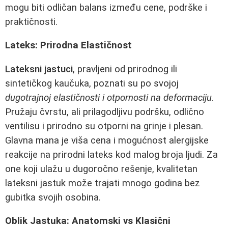
mogu biti odličan balans između cene, podrške i
praktičnosti.
Lateks: Prirodna Elastičnost
Lateksni jastuci
, pravljeni od prirodnog ili
sintetičkog kaučuka, poznati su po svojoj
dugotrajnoj elastičnosti i otpornosti na deformaciju
.
Pružaju čvrstu, ali prilagodljivu podršku, odlično
ventilisu i prirodno su otporni na grinje i plesan.
Glavna mana je viša cena i mogućnost alergijske
reakcije na prirodni lateks kod malog broja ljudi. Za
one koji ulažu u dugoročno rešenje, kvalitetan
lateksni jastuk može trajati mnogo godina bez
gubitka svojih osobina.
Oblik Jastuka: Anatomski vs Klasični