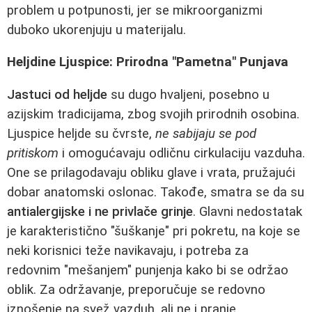
problem u potpunosti, jer se mikroorganizmi
duboko ukorenjuju u materijalu.
Heljdine Ljuspice: Prirodna "Pametna" Punjava
Jastuci od heljde
su dugo hvaljeni, posebno u
azijskim tradicijama, zbog svojih prirodnih osobina.
Ljuspice heljde su čvrste,
ne sabijaju se pod
pritiskom
i omogućavaju odličnu cirkulaciju vazduha.
One se prilagodavaju obliku glave i vrata, pružajući
dobar anatomski oslonac. Takođe, smatra se da su
antialergijske i ne privlače grinje
. Glavni nedostatak
je karakteristično "šuškanje" pri pokretu, na koje se
neki korisnici teže navikavaju, i potreba za
redovnim "mešanjem" punjenja kako bi se održao
oblik. Za održavanje, preporučuje se redovno
iznošenje na svež vazduh, ali ne i pranje.