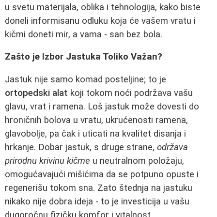
u svetu materijala, oblika i tehnologija, kako biste
doneli informisanu odluku koja će vašem vratu i
kičmi doneti mir, a vama - san bez bola.
Zašto je Izbor Jastuka Toliko Važan?
Jastuk nije samo komad posteljine; to je
ortopedski alat
koji tokom noći podržava vašu
glavu, vrat i ramena. Loš jastuk može dovesti do
hroničnih bolova u vratu, ukrućenosti ramena,
glavobolje, pa čak i uticati na kvalitet disanja i
hrkanje. Dobar jastuk, s druge strane,
održava
prirodnu krivinu kičme
u neutralnom položaju,
omogućavajući mišićima da se potpuno opuste i
regenerišu tokom sna. Zato štednja na jastuku
nikako nije dobra ideja - to je investicija u vašu
dugoročnu fizičku komfor i vitalnost.