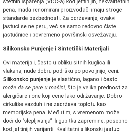
štetnih isparenja (VOC-a) kod jeftinijih, nekvalitetnih
pena, mada renomirani proizvođači imaju stroge
standarde bezbednosti. Za održavanje, ovakvi
jastuci se ne peru, već se samo redovno čiste
jastučnice i povremeno površinski osvežavaju.
Silikonsko Punjenje i Sintetički Materijali
Ovi materijali, često u obliku sitnih kuglica ili
vlakana, nude dobru podršku po povoljnijoj ceni.
Silikonsko punjenje
je elastično, lagano i često
može da se pere u mašini
, što je velika prednost za
alergičare i one koji cene lako održavanje. Dobro
cirkuliše vazduh i ne zadržava toplotu kao
memorijska pena. Međutim, s vremenom može
doći do "slepljivanja" ili gubitka zapremine, posebno
kod jeftinijih varijanti. Kvalitetni silikonski jastuci