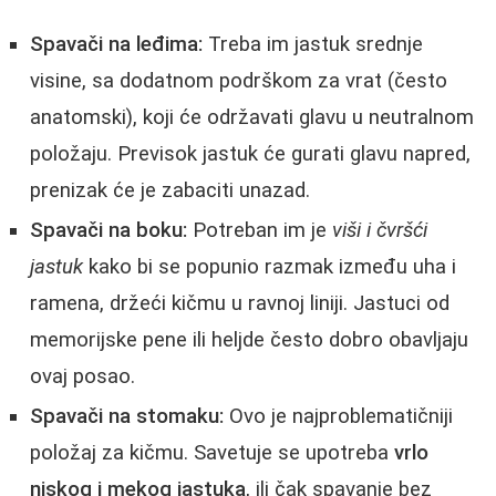
Spavači na leđima:
Treba im jastuk srednje
visine, sa dodatnom podrškom za vrat (često
anatomski), koji će održavati glavu u neutralnom
položaju. Previsok jastuk će gurati glavu napred,
prenizak će je zabaciti unazad.
Spavači na boku:
Potreban im je
viši i čvršći
jastuk
kako bi se popunio razmak između uha i
ramena, držeći kičmu u ravnoj liniji. Jastuci od
memorijske pene ili heljde često dobro obavljaju
ovaj posao.
Spavači na stomaku:
Ovo je najproblematičniji
položaj za kičmu. Savetuje se upotreba
vrlo
niskog i mekog jastuka
, ili čak spavanje bez