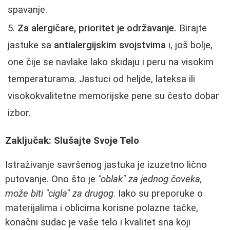
spavanje.
Za alergičare, prioritet je održavanje.
Birajte
jastuke sa
antialergijskim svojstvima
i, još bolje,
one čije se navlake lako skidaju i peru na visokim
temperaturama. Jastuci od heljde, lateksa ili
visokokvalitetne memorijske pene su često dobar
izbor.
Zaključak: Slušajte Svoje Telo
Istraživanje savršenog jastuka je izuzetno lično
putovanje. Ono što je
"oblak" za jednog čoveka,
može biti "cigla" za drugog
. Iako su preporuke o
materijalima i oblicima korisne polazne tačke,
konačni sudac je vaše telo i kvalitet sna koji