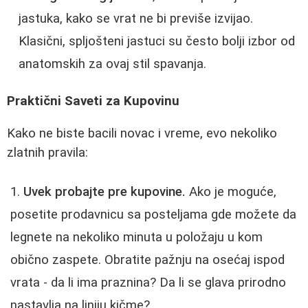
jastuka, kako se vrat ne bi previše izvijao.
Klasični, spljošteni jastuci su često bolji izbor od
anatomskih za ovaj stil spavanja.
Praktični Saveti za Kupovinu
Kako ne biste bacili novac i vreme, evo nekoliko
zlatnih pravila:
Uvek probajte pre kupovine.
Ako je moguće,
posetite prodavnicu sa posteljama gde možete da
legnete na nekoliko minuta u položaju u kom
obično zaspete. Obratite pažnju na osećaj ispod
vrata - da li ima praznina? Da li se glava prirodno
nastavlja na liniju kičme?