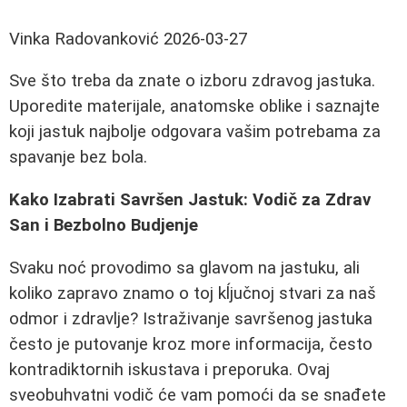
Vinka Radovanković
2026-03-27
Sve što treba da znate o izboru zdravog jastuka.
Uporedite materijale, anatomske oblike i saznajte
koji jastuk najbolje odgovara vašim potrebama za
spavanje bez bola.
Kako Izabrati Savršen Jastuk: Vodič za Zdrav
San i Bezbolno Budjenje
Svaku noć provodimo sa glavom na jastuku, ali
koliko zapravo znamo o toj kĺjučnoj stvari za naš
odmor i zdravlje? Istraživanje savršenog jastuka
često je putovanje kroz more informacija, često
kontradiktornih iskustava i preporuka. Ovaj
sveobuhvatni vodič će vam pomoći da se snađete