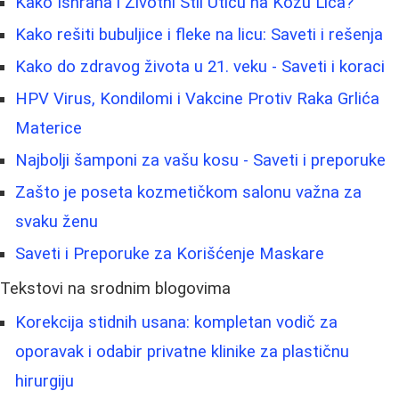
Kako Ishrana i Životni Stil Utíču na Kožu Lica?
Kako rešiti bubuljice i fleke na licu: Saveti i rešenja
Kako do zdravog života u 21. veku - Saveti i koraci
HPV Virus, Kondilomi i Vakcine Protiv Raka Grlića
Materice
Najbolji šamponi za vašu kosu - Saveti i preporuke
Zašto je poseta kozmetičkom salonu važna za
svaku ženu
Saveti i Preporuke za Korišćenje Maskare
Tekstovi na srodnim blogovima
Korekcija stidnih usana: kompletan vodič za
oporavak i odabir privatne klinike za plastičnu
hirurgiju