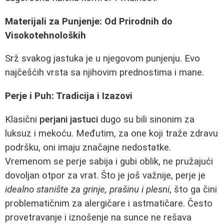
Materijali za Punjenje: Od Prirodnih do
Visokotehnoloških
Srž svakog jastuka je u njegovom punjenju. Evo
najčešćih vrsta sa njihovim prednostima i mane.
Perje i Puh: Tradicija i Izazovi
Klasični
perjani jastuci
dugo su bili sinonim za
luksuz i mekoću. Međutim, za one koji traže zdravu
podršku, oni imaju značajne nedostatke.
Vremenom se perje sabija i gubi oblik, ne pružajući
dovoljan otpor za vrat. Što je još važnije, perje je
idealno stanište za grinje, prašinu i plesni
, što ga čini
problematičnim za alergičare i astmatičare. Često
provetravanje i iznošenje na sunce ne rešava