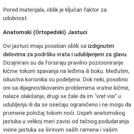
Pored materijala, oblik je kĺjučan faktor za
udobnost.
Anatomski (Ortopedski) Jastuci
Ovi jastuci imaju poseban oblik sa
izdignutim
delovima za podršku vrata i udubljenjem za glavu
.
Dizajnirani su da forsiraju pravilno pozicioniranje
kičme tokom spavanja na leđima ili boku. Međutim,
iskustva korisnika su podeljena. Dok neki, posebno
oni sa dijagnostikovanim problemima vratne kičme,
nalaze olakšanje, drugi se žale da im
"vrat visi" u
udubljenju
ili da se osećaju ograničeno i ne mogu da
promene položaj tokom noći. Uspeh anatomskog
jastuka u velikoj meri zavisi od tačnog podudaranja
visine jastuka sa širinom vaših ramena i vašim