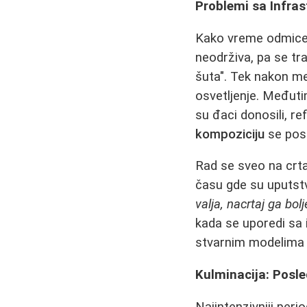
Problemi sa Infra
Kako vreme odmice, 
neodrživa, pa se tra
šuta". Tek nakon mes
osvetljenje. Međutim
su đaci donosili, re
kompoziciju
se post
Rad se sveo na crt
času gde su uputstv
valja, nacrtaj ga bolj
kada se uporedi sa 
stvarnim modelima i
Kulminacija: Posle
Najintenzivniji per