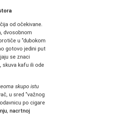
stora
ija od očekivane.
, dvosobnom
o protiče u "dubokom
ao gotovo jedini put
jaju se znaci
 skuva kafu ili ode
veoma skupo istu
vač, u sred "važnog
prodavnicu po cigare
nju
,
nacrtnoj