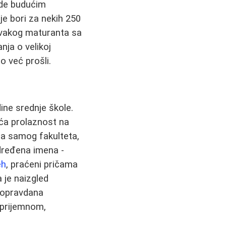
ude budućim
je bori za nekih 250
svakog maturanta sa
nja o velikoj
o već prošli.
ine srednje škole.
eća prolaznost na
sa samog fakulteta,
određena imena -
eh
, praćeni pričama
 je naizgled
i opravdana
 prijemnom,