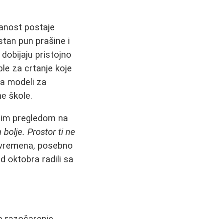
panost postaje
stan pun prašine i
dobijaju pristojno
ble za crtanje koje
 a modeli za
e škole.
rzim pregledom na
ih bolje. Prostor ti ne
 vremena, posebno
 oktobra radili sa
e razočarenje.