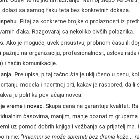
kom.
Obavi temeljno istraživanje. Nemoj slepo verovati 
 dolazi sa samog fakulteta bez konkretnih dokaza.
uspehu.
Pitaј za konkretne brojke o prolaznosti iz preth
varnih đaka. Razgovaraj sa nekoliko bivših polaznika.
s.
Ako je moguće, uvek prisustvuj probnom času ili do
pažnju na organizaciju, profesionalnost, uslove rada (v
) i način komunikacije.
tanja.
Pre upisa, pitaj tačno šta je uključeno u cenu, kol
crtanju modela i nacrtnoj biti, kakav je raspored, da l
kakva je politika povraćaja novca.
je vreme i novac.
Skupa cena ne garantuje kvalitet. Raz
ividualnim časovima, manjim, manje poznatim grupama i
mi uz pomoć dobrih knjiga i vežbanja sa prijateljima.
pominje:
"Prijemni se može spremiti bez dranja kože... ra