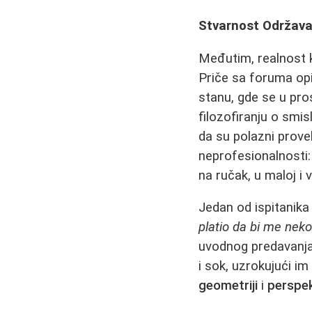
Stvarnost Održava
Međutim, realnost 
Priče sa foruma op
stanu, gde se u pro
filozofiranju o smis
da su polazni prove
neprofesionalnosti:
na ručak, u maloj i 
Jedan od ispitanika
platio da bi me neko
uvodnog predavanja 
i sok, uzrokujući i
geometriji
i
perspek