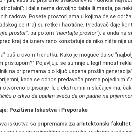
strofalni": i dalje nema dovoljno tabla ili mesta, pa nek
ih radova. Posete prostorijama u kojima će se održat
dskog centra) su retke i haotične. Predavač daje kon
ajte prostor"
, pa potom
"nacrtajte prostor"
), a onda na 
 pred kraj da iznervirano konstatuje da niko ništa nije u
a" baš u ovom trenutku. Kako je moguće da se "najbol
pristupom?" Pojavljuju se sumnje u legitimnost reklam
dnik na pripremama bio ključ uspeha prošlih generacija?
 prijemni, kada se odnos predavača prema pojedinim đ
u otvoreno otpisanje ili, u ekstremnim slučajevima, čak
tićiću u crkvu da upalim sveću da on padne na prijemno
e: Pozitivna Iskustva i Preporuke
sva iskustva sa
pripremama za arhitektonski fakultet
azimo i na entuzijastične preporuke za druge predavač