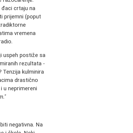
i đaci crtaju na
i prijemni (poput
tradiktorne
satima vremena
radio.
ji uspeh postiže sa
iranih rezultata -
 Tenzija kulminira
acima drastično
 i u neprimereni
m."
biti negativna. Na
e i škole. Neki