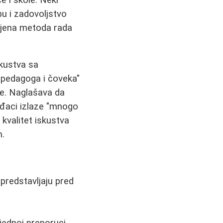
ipu i zadovoljstvo
 njena metoda rada
skustva sa
 pedagoga i čoveka"
je. Naglašava da
 đaci izlaze "mnogo
 kvalitet iskustva
m.
 predstavljaju pred