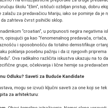
oručuju školu "Elim", ističući ozbiljan pristup, dobru ek
 zalažu za predavačicu Mariju, iako se pominje da je
 da zahteva čvrst psihički sklop.
 nadimkom "croatian", u potpunosti negira negativna i
, opisujući ga kao "fenomenalnog predavača, crtača,
aznošću i sposobnošću da totalno demistifikuje crtan
ku poklanja posebnu pažnju i da iz njegovih priprema
ledu". Ova radikalno različita iskustva ukazuju na to da
pecifične grupe, očekivanja i lične hemije sa predavače
vnu Odluku? Saveti za Buduće Kandidate
stava, mogu se izvući ključni saveti za one koji se tek
pita za arhitekturu
: