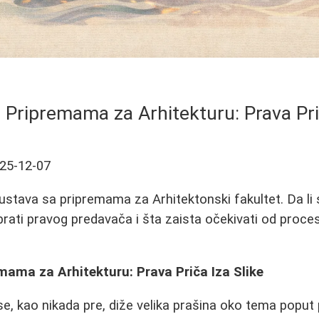
 Pripremama za Arhitekturu: Prava Pri
25-12-07
ustava sa pripremama za Arhitektonski fakultet. Da li 
brati pravog predavača i šta zaista očekivati od proc
mama za Arhitekturu: Prava Priča Iza Slike
e, kao nikada pre, diže velika prašina oko tema poput