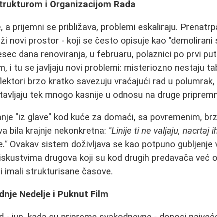
strukturom i Organizacijom Rada
a prijemni se približava, problemi eskaliraju. Prenatr
ži novi prostor - koji se često opisuje kao "demolirani 
ec dana renoviranja, u februaru, polaznici po prvi put 
, i tu se javljaju novi problemi: misteriozno nestaju ta
flektori brzo kratko savezuju vraćajući rad u polumrak,
avljaju tek mnogo kasnije u odnosu na druge pripremn
anje "iz glave" kod kuće za domaći, sa povremenim, b
a bila krajnje nekonkretna:
"Linije ti ne valjaju, nacrtaj 
e."
Ovakav sistem doživljava se kao potpuno gubljenje
iskustvima drugova koji su kod drugih predavača već od
 imali strukturisane časove.
dnje Nedelje i Puknut Film
iod - jun, kada su pripreme svakodnevne - donosi najveć