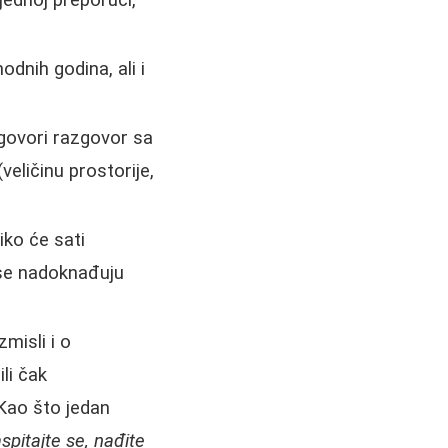
jednoj preporuci,
odnih godina, ali i
govori razgovor sa
eličinu prostorije,
iko će sati
i se nadoknađuju
misli i o
li čak
 Kao što jedan
spitajte se, nađite