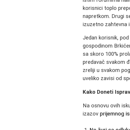
korisnici toplo prep
napretkom. Drugi se
izuzetno zahtevna i
Jedan korisnik, pod
gospodinom Brkićem
sa skoro 100% prol
predavač svakom đa
zreliji u svakom pog
uveliko zavisi od s
Kako Doneti Ispra
Na osnovu ovih isku
izazov
prijemnog is