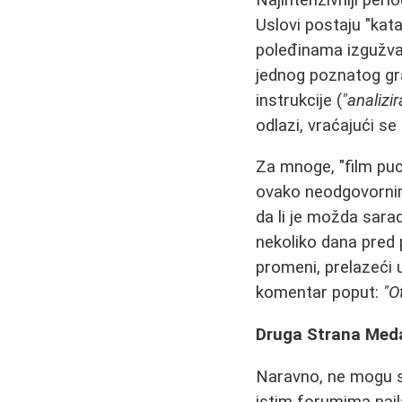
Uslovi postaju "kata
poleđinama izgužvan
jednog poznatog gra
instrukcije (
"analizir
odlazi, vraćajući se
Za mnoge, "film puc
ovako neodgovornim 
da li je možda sara
nekoliko dana pred
promeni, prelazeći 
komentar poput:
"O
Druga Strana Medaj
Naravno, ne mogu 
istim forumima nail