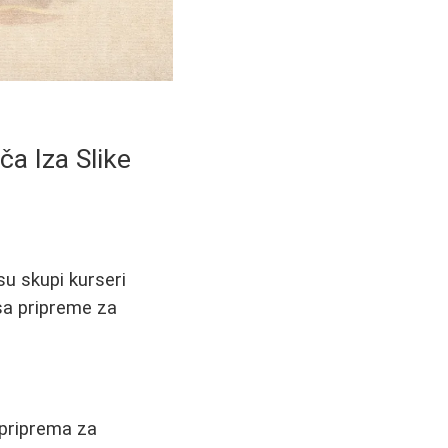
ča Iza Slike
su skupi kurseri
esa pripreme za
 priprema za