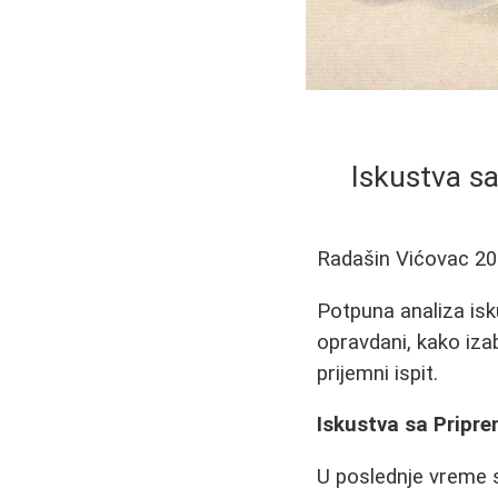
Iskustva sa
Radašin Vićovac
20
Potpuna analiza isk
opravdani, kako iza
prijemni ispit.
Iskustva sa Pripre
U poslednje vreme s