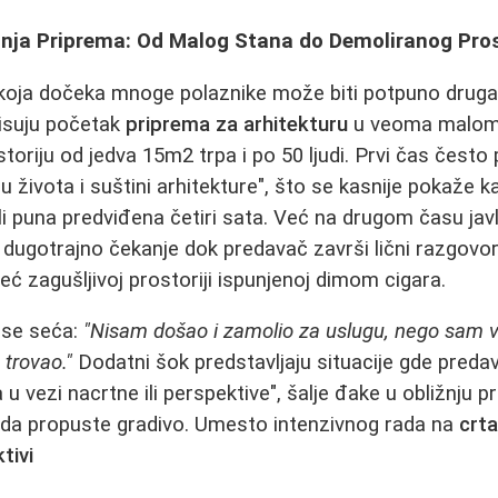
nja Priprema: Od Malog Stana do Demoliranog Pro
koja dočeka mnoge polaznike može biti potpuno drugač
isuju početak
priprema za arhitekturu
u veoma malom
storiju od jedva 15m2 trpa i po 50 ljudi. Prvi čas čest
lu života i suštini arhitekture", što se kasnije pokaže k
li puna predviđena četiri sata. Već na drugom času javl
 dugotrajno čekanje dok predavač završi lični razgovor,
već zagušljivoj prostoriji ispunjenoj dimom cigara.
 se seća:
"Nisam došao i zamolio za uslugu, nego sam 
 trovao."
Dodatni šok predstavljaju situacije gde preda
u vezi nacrtne ili perspektive", šalje đake u obližnju 
m da propuste gradivo. Umesto intenzivnog rada na
crta
tivi