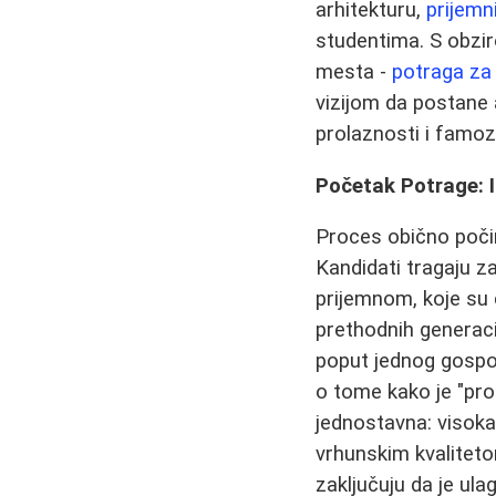
arhitekturu,
prijemn
studentima. S obzir
mesta -
potraga za
vizijom da postane a
prolaznosti i famoz
Početak Potrage: I
Proces obično počin
Kandidati tragaju z
prijemnom, koje su 
prethodnih generaci
poput jednog gospod
o tome kako je "pro
jednostavna: visoka
vrhunskim kvaliteto
zaključuju da je ula