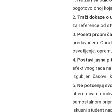
Ne žuri sa odlu
pogotovo onoj koja
Traži dokaze o 
za reference od st
Poseti probni ča
predavačem. Obrati 
osvetljenje, opremu
Postavi jasna pi
efektivnog rada na 
izgubljeni časovi i 
Ne potcenjuj svo
alternativama: ind
samostalnom pripre
iskusni student na