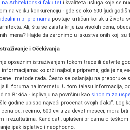
i na Arhitektonski fakultet
i kvaliteta usluga koje se n
om na veliku konkurenciju - gde se oko 600 ljudi godišn
 idealnim pripremama
postaje kritičan korak u životu 
rhitekta. Ali, šta se zaista krije iza visokih cena, obeća
nih imena? Hajde da zaronimo u iskustva onih koji su t
straživanje i Očekivanja
je opsežnim istraživanjem tokom treće ili četvrte god
a informacijama: ko drži najbolje pripreme, gde je najv
cene i metode rada. Često se oslanjaju na preporuke 
ja ili foruma na internetu. U tom talasu informacija, 
ina Brkića - isplivaju na površinu kao
sinonim za usp
šle godine upisao najveći procenat svojih đaka". Logika
 cena od, recimo, 600 evra za devet meseci, mora bit
m i rezultatima. Kandidati, uplašeni pričama o teškom
ganje ipak isplativo i neophodno.