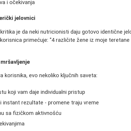
eva i očekivanja
rički jelovnici
ritika je da neki nutricionisti daju gotovo identične jel
korisnica primećuje: "4 različite žene iz moje teretane
 mršavljenje
 korisnika, evo nekoliko ključnih saveta:
stu koji vam daje individualni pristup
 instant rezultate - promene traju vreme
nu sa fizičkom aktivnošću
čekivanjima