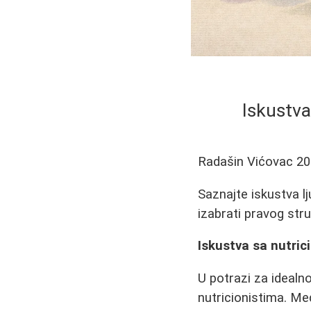
Iskustva
Radašin Vićovac
20
Saznajte iskustva lj
izabrati pravog str
Iskustva sa nutrici
U potrazi za ideal
nutricionistima. Me