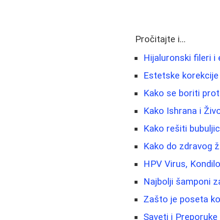
Pročitajte i...
Hijaluronski fileri 
Estetske korekcije 
Kako se boriti prot
Kako Ishrana i Živo
Kako rešiti bubuljic
Kako do zdravog živ
HPV Virus, Kondilo
Najbolji šamponi z
Zašto je poseta k
Saveti i Preporuk