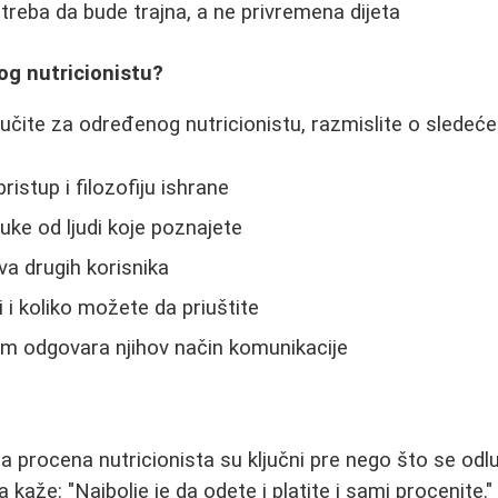
reba da bude trajna, a ne privremena dijeta
og nutricionistu?
učite za određenog nutricionistu, razmislite o sledeć
ristup i filozofiju ishrane
uke od ljudi koje poznajete
va drugih korisnika
 i koliko možete da priuštite
vam odgovara njihov način komunikacije
lna procena nutricionista su ključni pre nego što se odl
 kaže: "Najbolje je da odete i platite i sami procenite." 