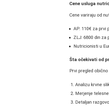
Cene usluga nutric
Cene variraju od nu
AP: 110€ za prvi 
ZLJ: 6800 din za p
Nutricionisti u E
Šta očekivati od p
Prvi pregled obično 
Analizu krvne sl
Merjenje telesne
Detaljan razgovo