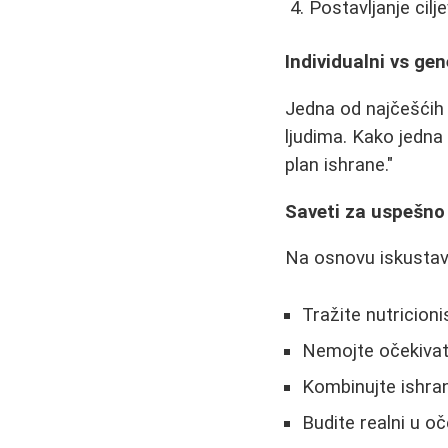
Postavljanje cilj
Individualni vs gene
Jedna od najčešćih k
ljudima. Kako jedna 
plan ishrane."
Saveti za uspešno
Na osnovu iskustava
Tražite nutricioni
Nemojte očekivati
Kombinujte ishra
Budite realni u o