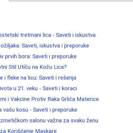
i estetski tretmani lica - Saveti i iskustva
ožiljaka: Saveti, iskustva i preporuke
iv prvih bora: Saveti i preporuke
tni Stil Utíču na Kožu Lica?
e i fleke na licu: Saveti i rešenja
ota u 21. veku - Saveti i koraci
mi i Vakcine Protiv Raka Grlića Materice
a vašu kosu - Saveti i preporuke
ozmetičkom salonu važna za svaku ženu
e za Korišćenje Maskare