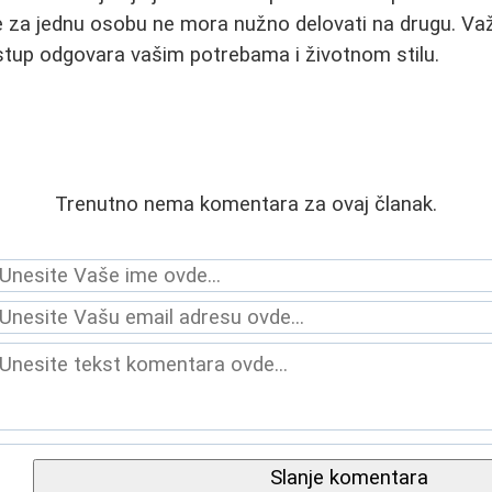
 za jednu osobu ne mora nužno delovati na drugu. Važ
pristup odgovara vašim potrebama i životnom stilu.
Trenutno nema komentara za ovaj članak.
Slanje komentara