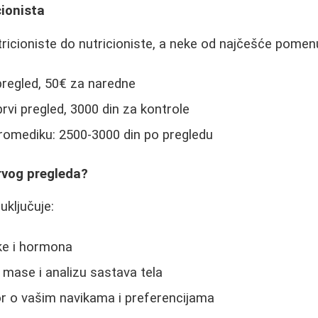
ionista
tricioniste do nutricioniste, a neke od najčešće pomenu
pregled, 50€ za naredne
rvi pregled, 3000 din za kontrole
uromediku: 2500-3000 din po pregledu
rvog pregleda?
uključuje:
ike i hormona
 mase i analizu sastava tela
r o vašim navikama i preferencijama