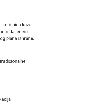
a korisnica kaže:
 smem da jedem
lnog plana ishrane.
 tradicionalne
kacija