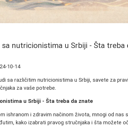
 sa nutricionistima u Srbiji - Šta treba
24-10-14
udi sa različitim nutricionistima u Srbiji, savete za prav
učnjaka za vaše potrebe.
onistima u Srbiji - Šta treba da znate
nom ishranom i zdravim načinom života, mnogi od nas 
đutim, kako izabrati pravog stručnjaka i šta možete oč