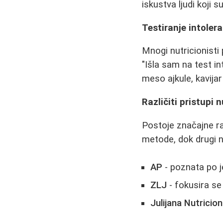
iskustva ljudi koji su
Testiranje intoler
Mnogi nutricionisti
"Išla sam na test i
meso ajkule, kavijar 
Različiti pristupi 
Postoje značajne raz
metode, dok drugi n
AP
- poznata po 
ZLJ
- fokusira se
Julijana Nutricion