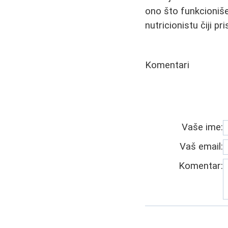
ono što funkcioniše
nutricionistu čiji 
Komentari
Vaše ime:
Vaš email:
Komentar: