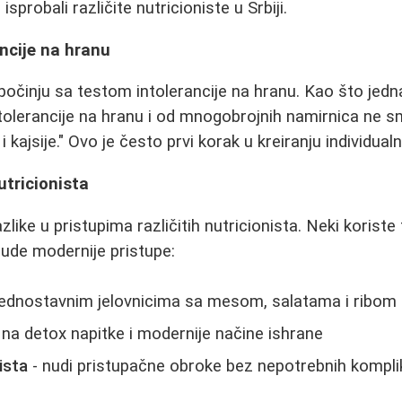
 isprobali različite nutricioniste u Srbiji.
ancije na hranu
 počinju sa testom intolerancije na hranu. Kao što jedn
ntolerancije na hranu i od mnogobrojnih namirnica ne
i kajsije." Ovo je često prvi korak u kreiranju individua
nutricionista
like u pristupima različitih nutricionista. Neki koriste
ude modernije pristupe:
jednostavnim jelovnicima sa mesom, salatama i ribom
 na detox napitke i modernije načine ishrane
ista
- nudi pristupačne obroke bez nepotrebnih kompli