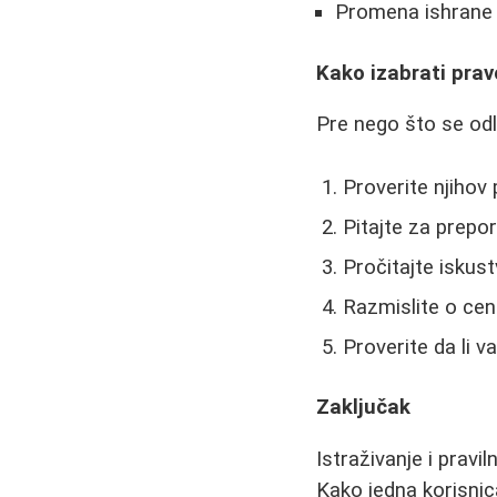
Promena ishrane t
Kako izabrati prav
Pre nego što se odl
Proverite njihov p
Pitajte za prepor
Pročitajte iskust
Razmislite o ceni
Proverite da li 
Zaključak
Istraživanje i pravi
Kako jedna korisnica