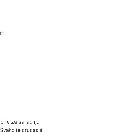
em:
učite za saradnju.
Svako je drugačiji i