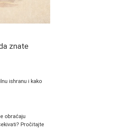
 da znate
ilnu ishranu i kako
se obraćaju
ekivati? Pročitajte