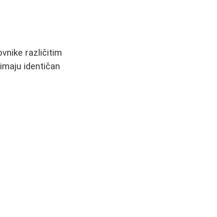
ovnike različitim
 imaju identičan