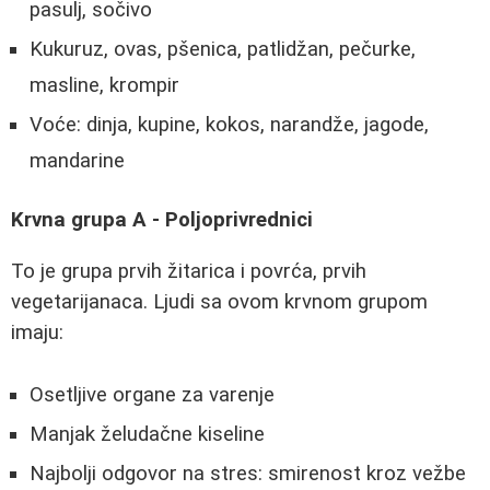
pasulj, sočivo
Kukuruz, ovas, pšenica, patlidžan, pečurke,
masline, krompir
Voće: dinja, kupine, kokos, narandže, jagode,
mandarine
Krvna grupa A - Poljoprivrednici
To je grupa prvih žitarica i povrća, prvih
vegetarijanaca. Ljudi sa ovom krvnom grupom
imaju:
Osetljive organe za varenje
Manjak želudačne kiseline
Najbolji odgovor na stres: smirenost kroz vežbe