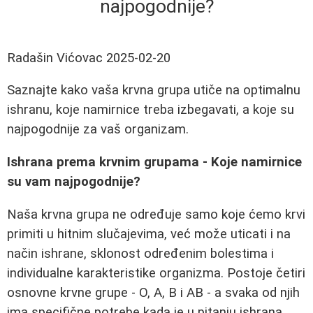
najpogodnije?
Radašin Vićovac
2025-02-20
Saznajte kako vaša krvna grupa utiče na optimalnu
ishranu, koje namirnice treba izbegavati, a koje su
najpogodnije za vaš organizam.
Ishrana prema krvnim grupama - Koje namirnice
su vam najpogodnije?
Naša krvna grupa ne određuje samo koje ćemo krvi
primiti u hitnim slučajevima, već može uticati i na
način ishrane, sklonost određenim bolestima i
individualne karakteristike organizma. Postoje četiri
osnovne krvne grupe - O, A, B i AB - a svaka od njih
ima specifične potrebe kada je u pitanju ishrana.