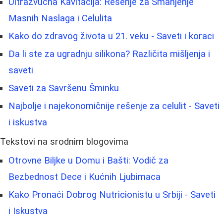
Ultrazvučna Kavitacija: Rešenje za Smanjenje
Masnih Naslaga i Celulita
Kako do zdravog života u 21. veku - Saveti i koraci
Da li ste za ugradnju silikona? Različita mišljenja i
saveti
Saveti za Savršenu Šminku
Najbolje i najekonomičnije rešenje za celulit - Saveti
i iskustva
Tekstovi na srodnim blogovima
Otrovne Biljke u Domu i Bašti: Vodič za
Bezbednost Dece i Kućnih Ljubimaca
Kako Pronaći Dobrog Nutricionistu u Srbiji - Saveti
i Iskustva