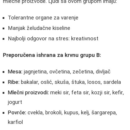
mlečne proizvode. Ljudi sa ovom grupom imaju:
Tolerantne organe za varenje
Manjak želudačne kiseline
Najbolji odgovor na stres: kreativnost
Preporučena ishrana za krvnu grupu B:
Mesa:
jagnjetina, ovčetina, zečetina, divljač
Ribe:
bakalar, oslić, skuša, štuka, losos, sardela
Mlečni proizvodi:
meki sir, feta sir, kozji sir, kefir,
jogurt
Povrće:
cvekla, brokoli, kupus, kelj, šargarepa,
karfiol