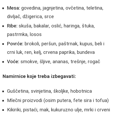
Mesa:
govedina, jagnjetina, ovčetina, teletina,
divljač, džigerica, srce
Ribe:
skuša, bakalar, oslić, haringa, štuka,
pastrmka, losos
Povrće:
brokoli, peršun, paštrnak, kupus, beli i
crni luk, ren, kelj, crvena paprika, bundeva
Voće:
smokve, šljive, ananas, trešnje, rogač
Namirnice koje treba izbegavati:
Guščetina, svinjetina, školjke, hobotnica
Mlečni proizvodi (osim putera, fete sira i tofua)
Kikiriki, pistaći, mak, kukuruzno ulje, mrki i crveni