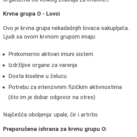
Krvna grupa O - Lovci
Ovo je krvna grupa nekadašnjih lovaca-sakupljača.
Ljudi sa ovom krvnom grupom imaju:
Prekomerno aktivan imuni sistem
Izdržljive organe za varenje
Dosta kiseline u želucu
Potrebu za intenzivnim fizičkim aktivnostima
(što im je dobar odgovor na stres)
Najčešća oboljenja: upale, čir i artritis
Preporučena ishrana za krvnu grupu O: