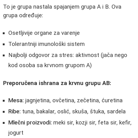
To je grupa nastala spajanjem grupa A i B. Ova
grupa određuje:
Osetljivije organe za varenje
Tolerantniji imunološki sistem
Najbolji odgovor za stres: aktivnost (jača nego
kod osoba sa krvnom grupom A)
Preporučena ishrana za krvnu grupu AB:
Mesa:
jagnjetina, ovčetina, zečetina, ćuretina
Ribe:
tuna, bakalar, oslić, skuša, štuka, sardela
Mlečni proizvodi:
meki sir, kozji sir, feta sir, kefir,
jogurt