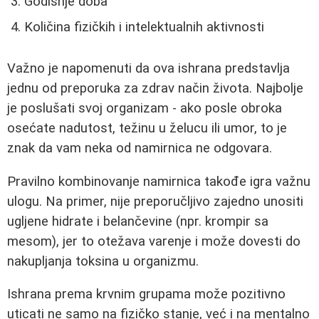
Godišnje doba
Količina fizičkih i intelektualnih aktivnosti
Važno je napomenuti da ova ishrana predstavlja
jednu od preporuka za zdrav način života. Najbolje
je poslušati svoj organizam - ako posle obroka
osećate nadutost, težinu u želucu ili umor, to je
znak da vam neka od namirnica ne odgovara.
Pravilno kombinovanje namirnica takođe igra važnu
ulogu. Na primer, nije preporučljivo zajedno unositi
ugljene hidrate i belančevine (npr. krompir sa
mesom), jer to otežava varenje i može dovesti do
nakupljanja toksina u organizmu.
Ishrana prema krvnim grupama može pozitivno
uticati ne samo na fizičko stanje, već i na mentalno