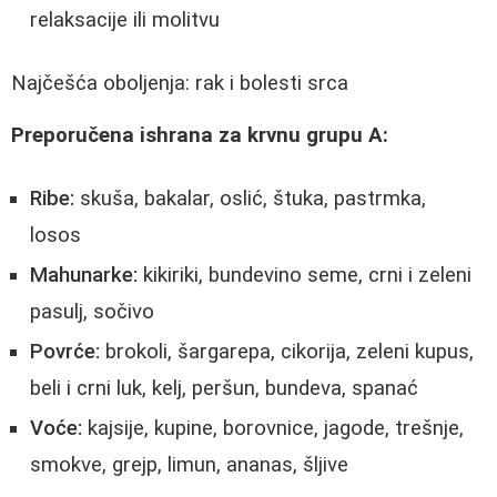
relaksacije ili molitvu
Najčešća oboljenja: rak i bolesti srca
Preporučena ishrana za krvnu grupu A:
Ribe:
skuša, bakalar, oslić, štuka, pastrmka,
losos
Mahunarke:
kikiriki, bundevino seme, crni i zeleni
pasulj, sočivo
Povrće:
brokoli, šargarepa, cikorija, zeleni kupus,
beli i crni luk, kelj, peršun, bundeva, spanać
Voće:
kajsije, kupine, borovnice, jagode, trešnje,
smokve, grejp, limun, ananas, šljive