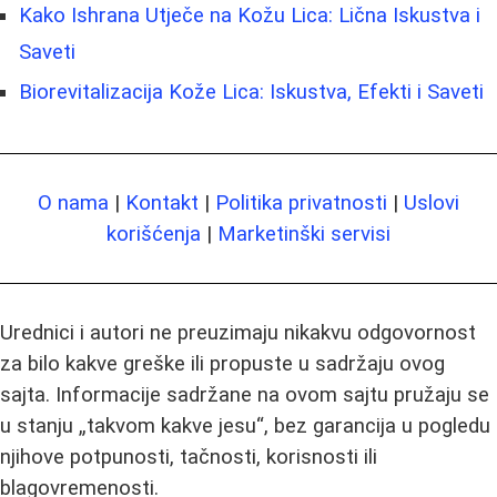
Kako Ishrana Utječe na Kožu Lica: Lična Iskustva i
Saveti
Biorevitalizacija Kože Lica: Iskustva, Efekti i Saveti
O nama
|
Kontakt
|
Politika privatnosti
|
Uslovi
korišćenja
|
Marketinški servisi
Urednici i autori ne preuzimaju nikakvu odgovornost
za bilo kakve greške ili propuste u sadržaju ovog
sajta. Informacije sadržane na ovom sajtu pružaju se
u stanju „takvom kakve jesu“, bez garancija u pogledu
njihove potpunosti, tačnosti, korisnosti ili
blagovremenosti.