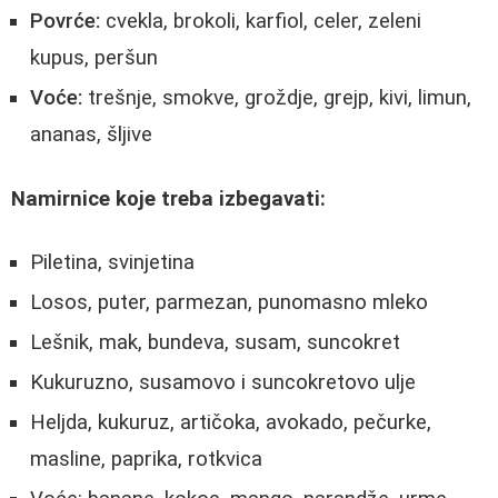
Povrće:
cvekla, brokoli, karfiol, celer, zeleni
kupus, peršun
Voće:
trešnje, smokve, groždje, grejp, kivi, limun,
ananas, šljive
Namirnice koje treba izbegavati:
Piletina, svinjetina
Losos, puter, parmezan, punomasno mleko
Lešnik, mak, bundeva, susam, suncokret
Kukuruzno, susamovo i suncokretovo ulje
Heljda, kukuruz, artičoka, avokado, pečurke,
masline, paprika, rotkvica