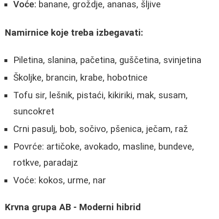
Voće:
banane, groždje, ananas, šljive
Namirnice koje treba izbegavati:
Piletina, slanina, pačetina, guščetina, svinjetina
Školjke, brancin, krabe, hobotnice
Tofu sir, lešnik, pistaći, kikiriki, mak, susam,
suncokret
Crni pasulj, bob, sočivo, pšenica, ječam, raž
Povrće: artičoke, avokado, masline, bundeve,
rotkve, paradajz
Voće: kokos, urme, nar
Krvna grupa AB - Moderni hibrid