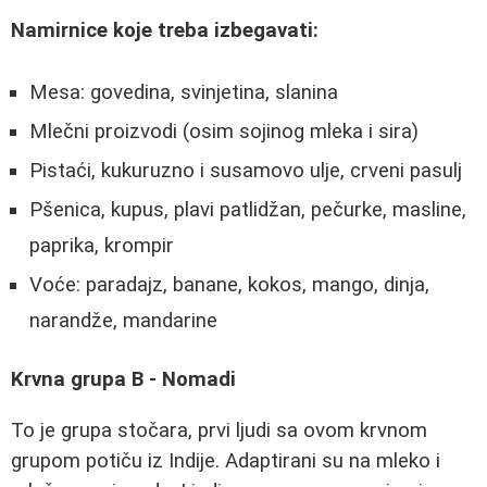
Namirnice koje treba izbegavati:
Mesa: govedina, svinjetina, slanina
Mlečni proizvodi (osim sojinog mleka i sira)
Pistaći, kukuruzno i susamovo ulje, crveni pasulj
Pšenica, kupus, plavi patlidžan, pečurke, masline,
paprika, krompir
Voće: paradajz, banane, kokos, mango, dinja,
narandže, mandarine
Krvna grupa B - Nomadi
To je grupa stočara, prvi ljudi sa ovom krvnom
grupom potiču iz Indije. Adaptirani su na mleko i