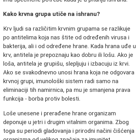
Kako krvna grupa utiče na ishranu?
Krv ljudi sa različitim krvnim grupama se razlikuje
po antitelima koja nas štite od određenih virusa i
bakterija, ali i od određene hrane. Kada hrana uđe u
krv, antitela je prepoznaju kao dobru ili lošu. Ako je
loša, antitela je grupišu, slepljuju i izbacuju iz krvi.
Ako se svakodnevno unosi hrana koja ne odgovara
krvnoj grupi, imunološki sistem radi samo na
eliminaciji tih namirnica, pa mu je smanjena prava
funkcija - borba protiv bolesti.
Loše unesene i prerađene hrane organizam
deponuje u jetri i drugim vitalnim organima. Zbog
toga su periodi gladovanja i prirodni načini čišćenja
organizma od velikog značaja za imunitet.