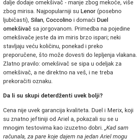
dalje dodaje omekšivač - manje zbog mekoće, više
zbog mirisa. Najpopularniji su
Lenor
(posebno
ljubičasti),
Silan
,
Coccolino
i domaći
Duel
omekšivač
sa jorgovanom. Primedba na pojedine
omekšivače jeste da im miris brzo ispari; neki
stavljaju veću količinu, ponekad i preko
preporučene, što može dovesti do lepljenja vlakana.
Zlatno pravilo: omekšivač se sipa u odeljak za
omekšivač, a ne direktno na veš, i ne treba
prekoračiti oznaku.
Da li su skupi deterdženti uvek bolji?
Cena nije uvek garancija kvaliteta. Duel i Merix, koji
su znatno jeftiniji od Ariel a, pokazali su se u
mnogim testovima kao izuzetno dobri.
„Kad sam
računala, za pare koje dajem na jedan Ariel mogu