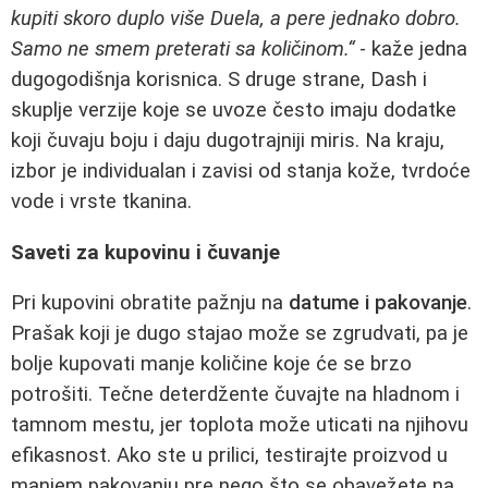
kupiti skoro duplo više Duela, a pere jednako dobro.
Samo ne smem preterati sa količinom.“
- kaže jedna
dugogodišnja korisnica. S druge strane, Dash i
skuplje verzije koje se uvoze često imaju dodatke
koji čuvaju boju i daju dugotrajniji miris. Na kraju,
izbor je individualan i zavisi od stanja kože, tvrdoće
vode i vrste tkanina.
Saveti za kupovinu i čuvanje
Pri kupovini obratite pažnju na
datume i pakovanje
.
Prašak koji je dugo stajao može se zgrudvati, pa je
bolje kupovati manje količine koje će se brzo
potrošiti. Tečne deterdžente čuvajte na hladnom i
tamnom mestu, jer toplota može uticati na njihovu
efikasnost. Ako ste u prilici, testirajte proizvod u
manjem pakovanju pre nego što se obavežete na