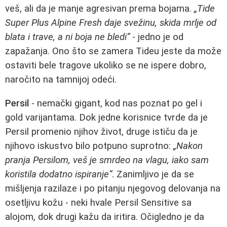
veš, ali da je manje agresivan prema bojama.
„Tide
Super Plus Alpine Fresh daje svežinu, skida mrlje od
blata i trave, a ni boja ne bledi“
- jedno je od
zapažanja. Ono što se zamera Tideu jeste da može
ostaviti bele tragove ukoliko se ne ispere dobro,
naročito na tamnijoj odeći.
Persil
- nemački gigant, kod nas poznat po gel i
gold varijantama. Dok jedne korisnice tvrde da je
Persil promenio njihov život, druge ističu da je
njihovo iskustvo bilo potpuno suprotno:
„Nakon
pranja Persilom, veš je smrdeo na vlagu, iako sam
koristila dodatno ispiranje“
. Zanimljivo je da se
mišljenja razilaze i po pitanju njegovog delovanja na
osetljivu kožu - neki hvale Persil Sensitive sa
alojom, dok drugi kažu da iritira. Očigledno je da