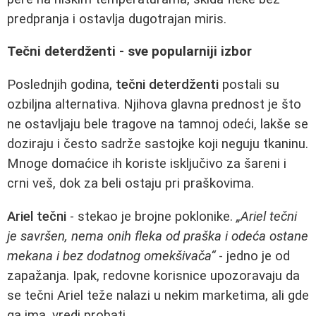
predpranja i ostavlja dugotrajan miris.
Tečni deterdženti - sve popularniji izbor
Poslednjih godina,
tečni deterdženti
postali su
ozbiljna alternativa. Njihova glavna prednost je što
ne ostavljaju bele tragove na tamnoj odeći, lakše se
doziraju i često sadrže sastojke koji neguju tkaninu.
Mnoge domaćice ih koriste isključivo za šareni i
crni veš, dok za beli ostaju pri praškovima.
Ariel tečni
- stekao je brojne poklonike.
„Ariel tečni
je savršen, nema onih fleka od praška i odeća ostane
mekana i bez dodatnog omekšivača“
- jedno je od
zapažanja. Ipak, redovne korisnice upozoravaju da
se tečni Ariel teže nalazi u nekim marketima, ali gde
ga ima, vredi probati.