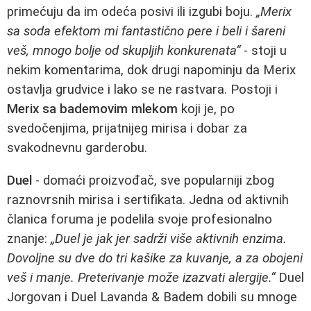
primećuju da im odeća posivi ili izgubi boju.
„Merix
sa soda efektom mi fantastično pere i beli i šareni
veš, mnogo bolje od skupljih konkurenata“
- stoji u
nekim komentarima, dok drugi napominju da Merix
ostavlja grudvice i lako se ne rastvara. Postoji i
Merix sa bademovim mlekom
koji je, po
svedočenjima, prijatnijeg mirisa i dobar za
svakodnevnu garderobu.
Duel
- domaći proizvođač, sve popularniji zbog
raznovrsnih mirisa i sertifikata. Jedna od aktivnih
članica foruma je podelila svoje profesionalno
znanje:
„Duel je jak jer sadrži više aktivnih enzima.
Dovoljne su dve do tri kašike za kuvanje, a za obojeni
veš i manje. Preterivanje može izazvati alergije.“
Duel
Jorgovan i Duel Lavanda & Badem dobili su mnoge