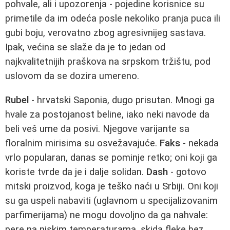
pohvale, ali i upozorenja - pojedine korisnice su
primetile da im odeća posle nekoliko pranja puca ili
gubi boju, verovatno zbog agresivnijeg sastava.
Ipak, većina se slaže da je to jedan od
najkvalitetnijih praškova na srpskom tržištu, pod
uslovom da se dozira umereno.
Rubel
- hrvatski Saponia, dugo prisutan. Mnogi ga
hvale za postojanost beline, iako neki navode da
beli veš ume da posivi. Njegove varijante sa
floralnim mirisima su osvežavajuće.
Faks
- nekada
vrlo popularan, danas se pominje retko; oni koji ga
koriste tvrde da je i dalje solidan.
Dash
- gotovo
mitski proizvod, koga je teško naći u Srbiji. Oni koji
su ga uspeli nabaviti (uglavnom u specijalizovanim
parfimerijama) ne mogu dovoljno da ga nahvale:
pere na niskim temperaturama, skida fleke bez