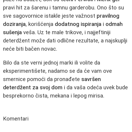
pravi hit za šarenu i tamnu garderobu. Ono što su
sve sagovornice istakle jeste važnost
pravilnog
doziranja
, korišćenja
dodatnog ispiranja
i
odmah
sušenja
veša. Uz te male trikove, i najjeftiniji
deterdžent može dati odlične rezultate, a najskuplji
neće biti bačen novac.
Bilo da ste verni jednoj marki ili volite da
eksperimentišete, nadamo se da će vam ove
smernice pomoći da pronađete
savršen
deterdžent za svoj dom
i da vaša odeća uvek bude
besprekorno čista, mekana i lepog mirisa.
Komentari