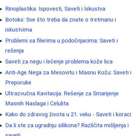
Rinoplastika: Ispovesti, Saveti i Iskustva
Botoks: Sve što treba da znate o tretmanu i
iskustvima
Problemi sa filerima u podočnjacima: Saveti i
rešenja
Saveti za negu i lečenje problema kože lica
Anti-Age Nega za Mesovitu i Masnu Kožu: Saveti i
Preporuke
Ultrazvučna Kavitacija: Rešenje za Smanjenje
Masnih Naslaga i Celulita
Kako do zdravog života u 21. veku - Saveti i koraci
Da li ste za ugradnju silikona? Različita mišljenja i
saveti