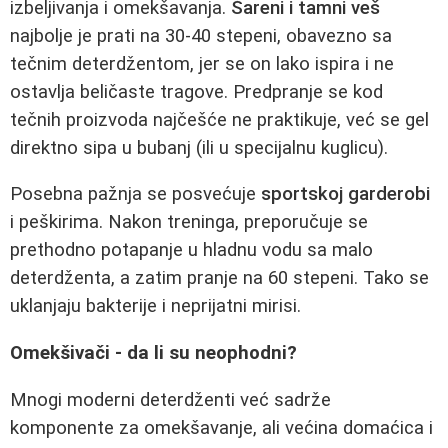
izbeljivanja i omekšavanja.
Šareni i tamni veš
najbolje je prati na 30-40 stepeni, obavezno sa
tečnim deterdžentom, jer se on lako ispira i ne
ostavlja beličaste tragove. Predpranje se kod
tečnih proizvoda najčešće ne praktikuje, već se gel
direktno sipa u bubanj (ili u specijalnu kuglicu).
Posebna pažnja se posvećuje
sportskoj garderobi
i peškirima. Nakon treninga, preporučuje se
prethodno potapanje u hladnu vodu sa malo
deterdženta, a zatim pranje na 60 stepeni. Tako se
uklanjaju bakterije i neprijatni mirisi.
Omekšivači - da li su neophodni?
Mnogi moderni deterdženti već sadrže
komponente za omekšavanje, ali većina domaćica i