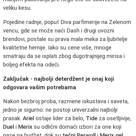
veliku kesu.
Pojedine radnje, poput Diva parfimerije na Zelenom
vencu, gde se može naći Dash i drugi uvozni
brendovi, postale su prava mala meka za ljubitelje
kvalitetne hemije. Iako su cene više, mnoge
smatraju da se isplati zbog dugotrajnijeg mirisa i
boljeg efekta na odeći.
Zaključak - najbolji deterdžent je onaj koji
odgovara vašim potrebama
Nakon bezbroj proba, razmene iskustava i saveta,
jedno je sigurno: ne postoji univerzalni najbolji
prasak.
Ariel
ostaje lider za belo,
Tide
za osetljivije,
Duel
i
Merix
su odlični domaći izbori za one koji
paze na budžet, dok su
tečni Perwoll
i
Merix gel