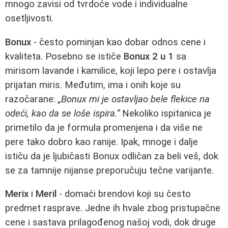
mnogo zavisi od tvrdoće vode i individualne
osetljivosti.
Bonux
- često pominjan kao dobar odnos cene i
kvaliteta. Posebno se ističe
Bonux 2 u 1
sa
mirisom lavande i kamilice, koji lepo pere i ostavlja
prijatan miris. Međutim, ima i onih koje su
razočarane:
„Bonux mi je ostavljao bele flekice na
odeći, kao da se loše ispira.“
Nekoliko ispitanica je
primetilo da je formula promenjena i da više ne
pere tako dobro kao ranije. Ipak, mnoge i dalje
ističu da je ljubičasti Bonux odličan za beli veš, dok
se za tamnije nijanse preporučuju tečne varijante.
Merix
i
Meril
- domaći brendovi koji su često
predmet rasprave. Jedne ih hvale zbog pristupačne
cene i sastava prilagođenog našoj vodi, dok druge