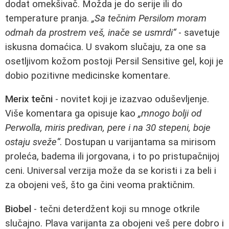
dodat omekšivač. Možda je do serije ili do
temperature pranja.
„Sa tečnim Persilom moram
odmah da prostrem veš, inače se usmrdi“
- savetuje
iskusna domaćica. U svakom slučaju, za one sa
osetljivom kožom postoji Persil Sensitive gel, koji je
dobio pozitivne medicinske komentare.
Merix tečni
- novitet koji je izazvao oduševljenje.
Više komentara ga opisuje kao
„mnogo bolji od
Perwolla, miris predivan, pere i na 30 stepeni, boje
ostaju sveže“
. Dostupan u varijantama sa mirisom
proleća, badema ili jorgovana, i to po pristupačnijoj
ceni. Universal verzija može da se koristi i za beli i
za obojeni veš, što ga čini veoma praktičnim.
Biobel
- tečni deterdžent koji su mnoge otkrile
slučajno. Plava varijanta za obojeni veš pere dobro i