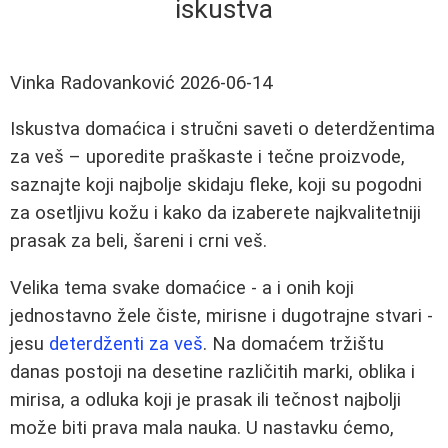
iskustva
Vinka Radovanković
2026-06-14
Iskustva domaćica i stručni saveti o deterdžentima
za veš – uporedite praškaste i tečne proizvode,
saznajte koji najbolje skidaju fleke, koji su pogodni
za osetljivu kožu i kako da izaberete najkvalitetniji
prasak za beli, šareni i crni veš.
Velika tema svake domaćice - a i onih koji
jednostavno žele čiste, mirisne i dugotrajne stvari -
jesu
deterdženti za veš
. Na domaćem tržištu
danas postoji na desetine različitih marki, oblika i
mirisa, a odluka koji je prasak ili tečnost najbolji
može biti prava mala nauka. U nastavku ćemo,