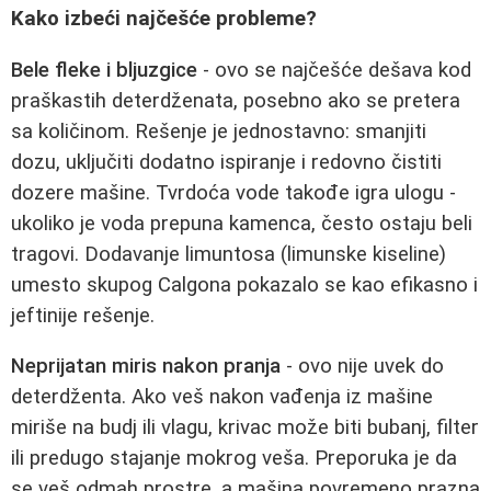
Kako izbeći najčešće probleme?
Bele fleke i bljuzgice
- ovo se najčešće dešava kod
praškastih deterdženata, posebno ako se pretera
sa količinom. Rešenje je jednostavno: smanjiti
dozu, uključiti dodatno ispiranje i redovno čistiti
dozere mašine. Tvrdoća vode takođe igra ulogu -
ukoliko je voda prepuna kamenca, često ostaju beli
tragovi. Dodavanje limuntosa (limunske kiseline)
umesto skupog Calgona pokazalo se kao efikasno i
jeftinije rešenje.
Neprijatan miris nakon pranja
- ovo nije uvek do
deterdženta. Ako veš nakon vađenja iz mašine
miriše na budj ili vlagu, krivac može biti bubanj, filter
ili predugo stajanje mokrog veša. Preporuka je da
se veš odmah prostre, a mašina povremeno prazna