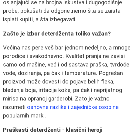
oslanjajući se na brojna iskustva i dugogodišnje
probe, pokušati da odgonetnemo šta se zaista
isplati kupiti, a šta izbegavati.
Zašto je izbor deterdženta toliko važan?
Većina nas pere veš bar jednom nedeljno, a mnoge
porodice i svakodnevno. Kvalitet pranja ne zavisi
samo od mašine, već i od sastava praška, tvrdoće
vode, doziranja, pa čak i temperature. Pogrešan
proizvod može dovesti do pojave belih fleka,
bledenja boja, iritacije kože, pa čak i neprijatnog
mirisa na opranoj garderobi. Zato je važno
razumeti
osnovne razlike i zajedničke osobine
popularnih marki.
Praškasti deterdženti - klasični heroji