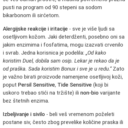
pusti na program od 90 stepeni sa sodom
bikarbonom ili sirćetom.
Alergijske reakcije i iritacije
- sve je više ljudi sa
osetljivom kožom. Jaki deterdženti, posebno oni sa
jakim enzimima i fosfatima, mogu izazvati crvenilo
i svrab. Jedna korisnica je podelila:
„Od kako
koristim Duel, dobila sam osip. Lekar je rekao da je
od praška. Sada koristim Bonux i sve je u redu.“
Zato
je važno birati proizvode namenjene osetljivoj koži,
poput
Persil Sensitive
,
Tide Sensitive
(koji bi
uskoro trebao stići na tržište) ili
non-bio
varijante
bez štetnih enzima.
Izbeljivanje i sivilo
- beli veš vremenom poželeti
postane siv, često zbog prevelike količine praska ili