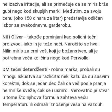
ne izaziva iritacije, ali se primećuje da se miris brže
gubi nego kod skupljih marki. Međutim, za svoju
cenu (oko 150 dinara za litar) predstavlja odličan
izbor za svakodnevnu garderobu.
Nil
i
Oliver
- takođe pominjani kao solidni tečni
proizvodi, iako ih je teže naći. Naročito se hvali
Nilin miris za crni veš, koji je božanstven, ali je
potrebna veća količina nego kod Perwolla.
DM tečni deterdženti
- robna marka, probali su
mnogi. Iskustva su različita: neki kažu da su sasvim
korektni, dok se jedan deo žali da veš posle pranja
ne miriše sveže, čak se i usmrdi. Verovatno je stvar
u tome što njihova formula zahteva veću
temperaturu ili odmah iznošenje veša na vazduh.