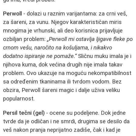
Perwoll
- dolazi u raznim varijantama: za crni veš,
za šareni, za vunu. Njegov karakterističan miris
mnogima je vrhunski, ali deo korisnica prijavljuje
ozbiljan problem:
„Perwoll mi ostavlja ljigave fleke po
crnom vešu, naročito na košuljama, i nikakvo
dodatno ispiranje ne pomaže.“
Sličnu muku imala je i
njihova kuma, dok većina drugih nije imala takav
problem. Ovo ukazuje na moguću nekompatibilnost
sa određenim tkaninama ili tvrdom vodom. Bez
obzira, Perwoll šareni magic i dalje uživa veliku
popularnost.
Persil tečni (gel)
- ocene su podeljene. Dok jedne
tvrde da je odličan i ne smrdi, drugima se desilo da
veš nakon pranja neprijatno zadiše, čak i kad je