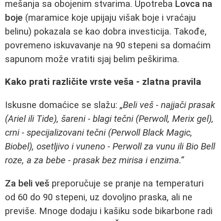
mešanja sa obojenim stvarima. Upotreba
Lovca na
boje
(maramice koje upijaju višak boje i vraćaju
belinu) pokazala se kao dobra investicija. Takođe,
povremeno iskuvavanje na 90 stepeni sa domaćim
sapunom može vratiti sjaj belim peškirima.
Kako prati različite vrste veša - zlatna pravila
Iskusne domaćice se slažu:
„Beli veš - najjači prasak
(Ariel ili Tide), šareni - blagi tečni (Perwoll, Merix gel),
crni - specijalizovani tečni (Perwoll Black Magic,
Biobel), osetljivo i vuneno - Perwoll za vunu ili Bio Bell
roze, a za bebe - prasak bez mirisa i enzima.“
Za beli veš
preporučuje se pranje na temperaturi
od 60 do 90 stepeni, uz dovoljno praska, ali ne
previše. Mnoge dodaju i kašiku sode bikarbone radi