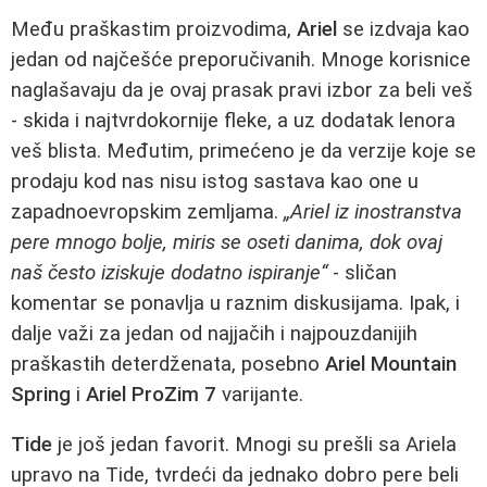
Među praškastim proizvodima,
Ariel
se izdvaja kao
jedan od najčešće preporučivanih. Mnoge korisnice
naglašavaju da je ovaj prasak pravi izbor za beli veš
- skida i najtvrdokornije fleke, a uz dodatak lenora
veš blista. Međutim, primećeno je da verzije koje se
prodaju kod nas nisu istog sastava kao one u
zapadnoevropskim zemljama.
„Ariel iz inostranstva
pere mnogo bolje, miris se oseti danima, dok ovaj
naš često iziskuje dodatno ispiranje“
- sličan
komentar se ponavlja u raznim diskusijama. Ipak, i
dalje važi za jedan od najjačih i najpouzdanijih
praškastih deterdženata, posebno
Ariel Mountain
Spring
i
Ariel ProZim 7
varijante.
Tide
je još jedan favorit. Mnogi su prešli sa Ariela
upravo na Tide, tvrdeći da jednako dobro pere beli