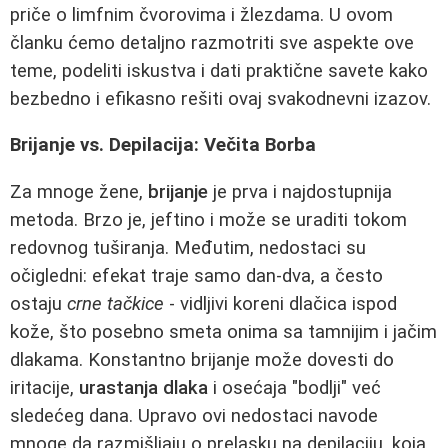
priče o limfnim čvorovima i žlezdama. U ovom
članku ćemo detaljno razmotriti sve aspekte ove
teme, podeliti iskustva i dati praktične savete kako
bezbedno i efikasno rešiti ovaj svakodnevni izazov.
Brijanje vs. Depilacija: Večita Borba
Za mnoge žene,
brijanje
je prva i najdostupnija
metoda. Brzo je, jeftino i može se uraditi tokom
redovnog tuširanja. Međutim, nedostaci su
očigledni: efekat traje samo dan-dva, a često
ostaju
crne tačkice
- vidljivi koreni dlačica ispod
kože, što posebno smeta onima sa tamnijim i jačim
dlakama. Konstantno brijanje može dovesti do
iritacije,
urastanja dlaka
i osećaja "bodlji" već
sledećeg dana. Upravo ovi nedostaci navode
mnoge da razmišljaju o prelasku na depilaciju, koja