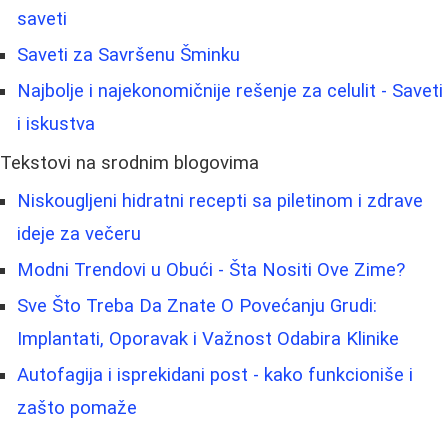
saveti
Saveti za Savršenu Šminku
Najbolje i najekonomičnije rešenje za celulit - Saveti
i iskustva
Tekstovi na srodnim blogovima
Niskougljeni hidratni recepti sa piletinom i zdrave
ideje za večeru
Modni Trendovi u Obući - Šta Nositi Ove Zime?
Sve Što Treba Da Znate O Povećanju Grudi:
Implantati, Oporavak i Važnost Odabira Klinike
Autofagija i isprekidani post - kako funkcioniše i
zašto pomaže