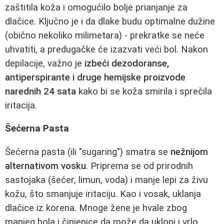
zaštitila koža i omogućilo bolje prianjanje za
dlačice. Ključno je i da dlake budu optimalne dužine
(obično nekoliko milimetara) - prekratke se neće
uhvatiti, a predugačke će izazvati veći bol. Nakon
depilacije, važno je
izbeći dezodoranse,
antiperspirante i druge hemijske proizvode
narednih 24 sata
kako bi se koža smirila i sprečila
iritacija.
Šećerna Pasta
Šećerna pasta (ili "sugaring") smatra se
nežnijom
alternativom vosku
. Priprema se od prirodnih
sastojaka (šećer, limun, voda) i manje lepi za živu
kožu, što smanjuje iritaciju. Kao i vosak, uklanja
dlačice iz korena. Mnoge žene je hvale zbog
manjeg bola i činjenice da može da ukloni i vrlo