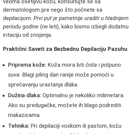
veoma osetljivu kožu, konsultujte se sa
dermatologom pre nego što počnete sa
depilacijom.
Prvi put je pametnije uraditi u hladnijem
periodu godine
(ne leti), kako bismo izbegli dodatnu
iritaciju od znojenja.
Praktični Saveti za Bezbednu Depilaciju Pazuhu
Priprema kože:
Koža mora biti
čista i potpuno
suva
. Blagi piling dan ranije može pomoći u
sprečavanju urastanja dlaka.
Dužina dlaka:
Optimalno je nekoliko milimetara.
Ako su predugačke, možete ih blago podrediti
makazicama.
Tehnika:
Pri depilaciji voskom ili pastom, kožu