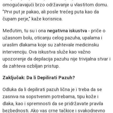
omogućavajući brzo održavanje u vlastitom domu.
"Prvi put je pakao, ali posle trećeg puta kao da
čupam perje," kaže korisnica.
Međutim, tu su i ona
negativna iskustva
- priče o
užasnom bolu, oticanju celog pazuha, upalama i
uraslim dlakama koje su zahtevale medicinsku
intervenciju. Ova iskustva služe kao važno
upozorenje da depilacija pazuhu nije trivijalna stvar i
da zahteva ozbiljan pristup.
Zaključak: Da li Depilirati Pazuh?
Odluka da li depilirati pazuh lična je i treba da se
zasniva na sopstvenim potrebama, tipu kože i
dlaka, kao i spremnosti da se pridržavate pravila
bezbednosti. Ako vas crne tačkice i svakodnevno