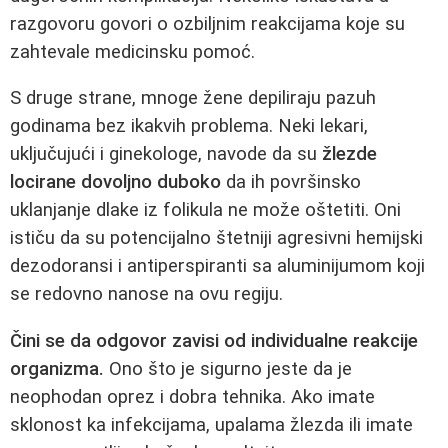
razgovoru govori o ozbiljnim reakcijama koje su
zahtevale medicinsku pomoć.
S druge strane, mnoge žene depiliraju pazuh
godinama bez ikakvih problema. Neki lekari,
uključujući i ginekologe, navode da su
žlezde
locirane dovoljno duboko
da ih površinsko
uklanjanje dlake iz folikula ne može oštetiti. Oni
ističu da su potencijalno štetniji agresivni hemijski
dezodoransi i antiperspiranti sa aluminijumom koji
se redovno nanose na ovu regiju.
Čini se da odgovor zavisi od individualne reakcije
organizma.
Ono što je sigurno jeste da je
neophodan oprez i dobra tehnika. Ako imate
sklonost ka infekcijama, upalama žlezda ili imate