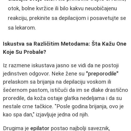
otok, bolne kvržice ili bilo kakvu neuobičajenu
reakciju, prekinite sa depilacijom i posavetujte se
sa lekarom.
Iskustva sa Različitim Metodama: Šta Kažu One
Koje Su Probale?
Iz razmene iskustava jasno se vidi da ne postoji
jedinstven odgovor. Neke žene su
"preporodile"
prelaskom sa brijanja na depilaciju voskom ili
šećernom pastom, ističući da im se dlake drastično
proredile, da koža ostaje glatka nedeljama i da su
nestale crne tačkice. "Posle godina brijanja, ovo je
kao spa dan," izjavljuje jedna od njih.
Drugima je
epilator
postao najbolji saveznik,