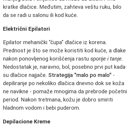
kratke dlačice. Međutim, zahteva veštu ruku, bilo
da se radi u salonu ili kod kuće.
Električni Epilatori
Epilator mehanički "čupa" dlačice iz korena.
Prednost je što se može koristiti kod kuće, a dlake
nakon ponovljenog korišćenja rastu
sporije i tanje
.
Nedostatak je, naravno, bol, posebno prvi put kada
su dlačice najjače.
Strategija "malo po malo"
-
depiliranje po nekoliko dlačica dnevno dok se koža
ne navikne - pomaže mnogima da prebrode početni
period. Nakon tretmana, kožu je dobro smiriti
hladnom vodom i bebi puderom.
Depilacione Kreme