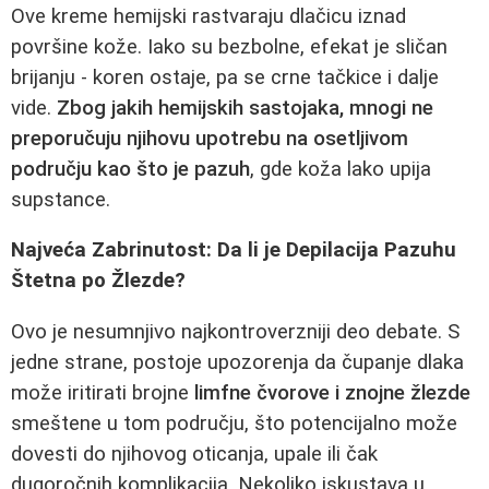
Ove kreme hemijski rastvaraju dlačicu iznad
površine kože. Iako su bezbolne, efekat je sličan
brijanju - koren ostaje, pa se crne tačkice i dalje
vide.
Zbog jakih hemijskih sastojaka, mnogi ne
preporučuju njihovu upotrebu na osetljivom
području kao što je pazuh
, gde koža lako upija
supstance.
Najveća Zabrinutost: Da li je Depilacija Pazuhu
Štetna po Žlezde?
Ovo je nesumnjivo najkontroverzniji deo debate. S
jedne strane, postoje upozorenja da čupanje dlaka
može iritirati brojne
limfne čvorove i znojne žlezde
smeštene u tom području, što potencijalno može
dovesti do njihovog oticanja, upale ili čak
dugoročnih komplikacija. Nekoliko iskustava u