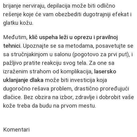
brijanje nerviraju, depilacija može biti odlično
rešenje koje će vam obezbediti dugotrajniji efekat i
glatku kožu.
Međutim,
klič uspeha leži u oprezu i pravilnoj
tehnici
. Upoznajte se sa metodama, posavetujte se
sa stručnjakinjom u salonu (pogotovo za prvi put), i
pažljivo pratite reakciju svog tela. Za one sa
izraženim strahom od komplikacija,
lasersko
uklanjanje dlaka
može biti investicija koja
dugoročno rešava problem, drastično proređujući
dlačice. Bez obzira na izbor, zdravlje i dobrobit vaše
kože treba da budu na prvom mestu.
Komentari