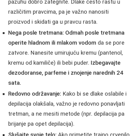
pazuhu dobro zategnite. Dlake često rastu u
različitim pravcima, pa je važno nanositi
proizvod i skidati ga u pravcu rasta.
Nega posle tretmana:
Odmah posle tretmana
operite hladnom ili mlakom vodom
da se pore
zatvore. Nanesite umirujuću kremu (pantenol,
kremu od kamiliče) ili bebi puder.
Izbegavajte
dezodoranse, parfeme i znojenje narednih 24
sata.
Redovno održavanje:
Kako bi se dlake oslabile i
depilacija olakšala, važno je redovno ponavljati
tretman, a ne mesiti metode (npr. depilacija pa
brijanje pa opet depilacija).
Slušajte svoje telo:
Ako primetite trajno crvenilo,