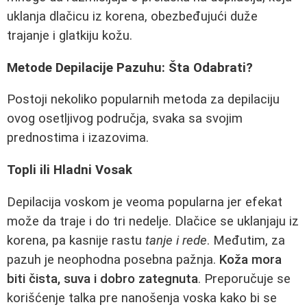
uklanja dlačicu iz korena, obezbeđujući duže
trajanje i glatkiju kožu.
Metode Depilacije Pazuhu: Šta Odabrati?
Postoji nekoliko popularnih metoda za depilaciju
ovog osetljivog područja, svaka sa svojim
prednostima i izazovima.
Topli ili Hladni Vosak
Depilacija voskom je veoma popularna jer efekat
može da traje i do tri nedelje. Dlačice se uklanjaju iz
korena, pa kasnije rastu
tanje i rede
. Međutim, za
pazuh je neophodna posebna pažnja.
Koža mora
biti čista, suva i dobro zategnuta
. Preporučuje se
korišćenje talka pre nanošenja voska kako bi se