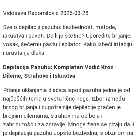
Vidosava Radomilović
2026-03-28
Sve o depilaciji pazuhu: bezbednost, metode,
iskustva i saveti. Da li je štetno? Uporedite brijanje,
vosak, šećernu pastu i epilator. Kako izbeći iritaciju
i urastanje dlaka.
Depilacija Pazuhu: Kompletan Vodič Kroz
Dileme, Strahove i Iskustva
Pitanje uklanjanja dlačica ispod pazuha jedna je od
najčešćih tema u svetu lične nege. Izbor između
brzog brijanja i dugotrajnije depilacije praćen je
brojnim dilemama, strahovima od bola i
zabrinutošću za zdravlje. Mnoge žene se pitaju da li
je depilacija pazuhu uopšte bezbedna, s obzirom na