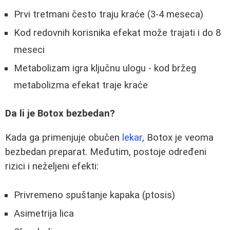
Prvi tretmani često traju kraće (3-4 meseca)
Kod redovnih korisnika efekat može trajati i do 8
meseci
Metabolizam igra ključnu ulogu - kod bržeg
metabolizma efekat traje kraće
Da li je Botox bezbedan?
Kada ga primenjuje obučen
lekar
, Botox je veoma
bezbedan preparat. Međutim, postoje određeni
rizici i neželjeni efekti:
Privremeno spuštanje kapaka (ptosis)
Asimetrija lica