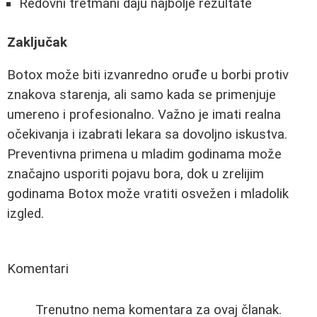
Redovni tretmani daju najbolje rezultate
Zaključak
Botox može biti izvanredno oruđe u borbi protiv
znakova starenja, ali samo kada se primenjuje
umereno i profesionalno. Važno je imati realna
očekivanja i izabrati lekara sa dovoljno iskustva.
Preventivna primena u mladim godinama može
značajno usporiti pojavu bora, dok u zrelijim
godinama Botox može vratiti osvežen i mladolik
izgled.
Komentari
Trenutno nema komentara za ovaj članak.