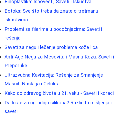
Rinoplastika: Ispovesti, Saveti i Iskustva
Botoks: Sve što treba da znate o tretmanu i
iskustvima
Problemi sa filerima u podočnjacima: Saveti i
rešenja
Saveti za negu i lečenje problema kože lica
Anti-Age Nega za Mesovitu i Masnu Kožu: Saveti i
Preporuke
Ultrazvučna Kavitacija: Rešenje za Smanjenje
Masnih Naslaga i Celulita
Kako do zdravog života u 21. veku - Saveti i koraci
Da li ste za ugradnju silikona? Različita mišljenja i
saveti