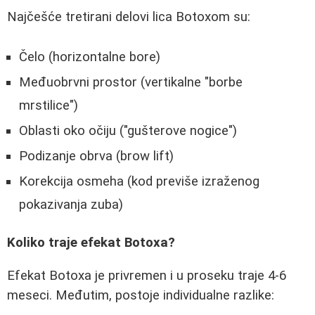
Najčešće tretirani delovi lica Botoxom su:
Čelo (horizontalne bore)
Međuobrvni prostor (vertikalne "borbe
mrstilice")
Oblasti oko očiju ("gušterove nogice")
Podizanje obrva (brow lift)
Korekcija osmeha (kod previše izraženog
pokazivanja zuba)
Koliko traje efekat Botoxa?
Efekat Botoxa je privremen i u proseku traje 4-6
meseci. Međutim, postoje individualne razlike: