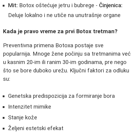
Mit:
Botox oštećuje jetru i bubrege -
Činjenica:
Deluje lokalno i ne utiče na unutrašnje organe
Kada je pravo vreme za prvi Botox tretman?
Preventivna primena Botoxa postaje sve
popularnija. Mnoge žene počinju sa tretmanima već
u kasnim 20-im ili ranim 30-im godinama, pre nego
što se bore duboko urežu. Ključni faktori za odluku
su:
Genetska predispozicija za formiranje bora
Intenzitet mimike
Stanje kože
Željeni estetski efekat