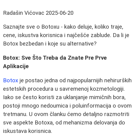
Radašin Vićovac
2025-06-20
Saznajte sve o Botoxu - kako deluje, koliko traje,
cene, iskustva korisnica i najčešće zablude. Da li je
Botox bezbedan i koje su alternative?
Botox: Sve Što Treba da Znate Pre Prve
Aplikacije
Botox
je postao jedna od najpopularnijih nehirurških
estetskih procedura u savremenoj kozmetologiji.
Iako se često koristi za uklanjanje mimičnih bora,
postoji mnogo nedoumica i poluinformacija o ovom
tretmanu. U ovom članku ćemo detaljno razmotriti
sve aspekte Botoxa, od mehanizma delovanja do
iskustava korisnica.