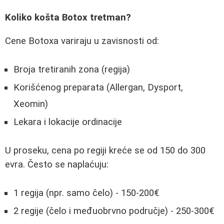
Koliko košta Botox tretman?
Cene Botoxa variraju u zavisnosti od:
Broja tretiranih zona (regija)
Korišćenog preparata (Allergan, Dysport,
Xeomin)
Lekara i lokacije ordinacije
U proseku, cena po regiji kreće se od 150 do 300
evra. Često se naplaćuju:
1 regija (npr. samo čelo) - 150-200€
2 regije (čelo i međuobrvno područje) - 250-300€