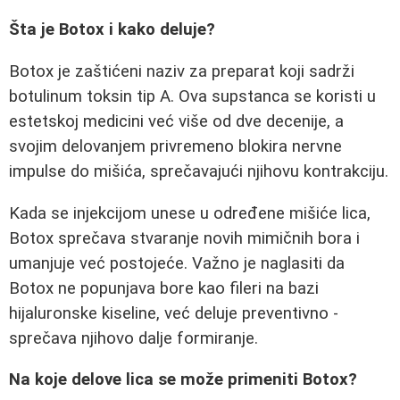
Šta je Botox i kako deluje?
Botox je zaštićeni naziv za preparat koji sadrži
botulinum toksin tip A. Ova supstanca se koristi u
estetskoj medicini već više od dve decenije, a
svojim delovanjem privremeno blokira nervne
impulse do mišića, sprečavajući njihovu kontrakciju.
Kada se injekcijom unese u određene mišiće lica,
Botox sprečava stvaranje novih mimičnih bora i
umanjuje već postojeće. Važno je naglasiti da
Botox ne popunjava bore kao fileri na bazi
hijaluronske kiseline, već deluje preventivno -
sprečava njihovo dalje formiranje.
Na koje delove lica se može primeniti Botox?