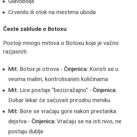
Glavobolje
Crvenilo ili otok na mestima uboda
Česte zablude o Botoxu
Postoji mnogo mitova o Botoxu koje je važno
razjasniti:
Mit:
Botox je otrova -
Činjenica:
Koristi se u
veoma malim, kontrolisanim količinama
Mit:
Lice postaje "bezizražajno" -
Činjenica:
Dobar lekar će sačuvati prirodnu mimiku
Mit:
Bore se vraćaju gore nakon prestanka
dejstva -
Činjenica:
Vraćaju se na isti nivo, ne
postaju dublje