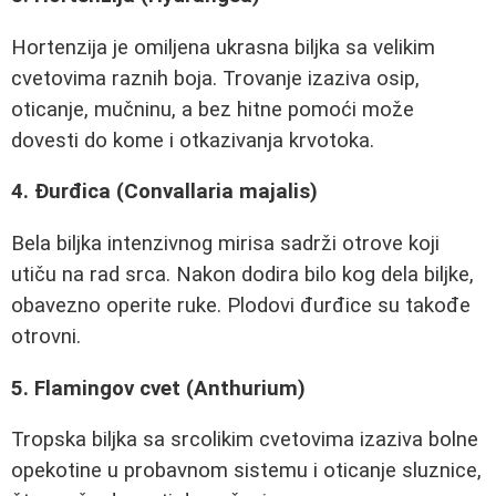
Hortenzija je omiljena ukrasna biljka sa velikim
cvetovima raznih boja. Trovanje izaziva osip,
oticanje, mučninu, a bez hitne pomoći može
dovesti do kome i otkazivanja krvotoka.
4. Đurđica (Convallaria majalis)
Bela biljka intenzivnog mirisa sadrži otrove koji
utiču na rad srca. Nakon dodira bilo kog dela biljke,
obavezno operite ruke. Plodovi đurđice su takođe
otrovni.
5. Flamingov cvet (Anthurium)
Tropska biljka sa srcolikim cvetovima izaziva bolne
opekotine u probavnom sistemu i oticanje sluznice,