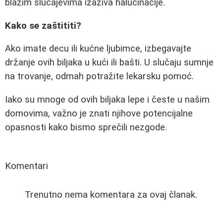
blažim slučajevima izaziva halucinacije.
Kako se zaštititi?
Ako imate decu ili kućne ljubimce, izbegavajte
držanje ovih biljaka u kući ili bašti. U slučaju sumnje
na trovanje, odmah potražite lekarsku pomoć.
Iako su mnoge od ovih biljaka lepe i česte u našim
domovima, važno je znati njihove potencijalne
opasnosti kako bismo sprečili nezgode.
Komentari
Trenutno nema komentara za ovaj članak.