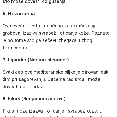
što može dovesti do gušenja.
6. Hrizantema
Ovo cveće, često korišćeno za ukrašavanje
grobova, izaziva svrabež i oticanje kože. Poznato
je po tome što ga zečevi izbegavaju zbog
toksičnosti.
7. Lijander (Nerium oleander)
Svaki deo ove mediteranske biljke je otrovan, čak i
dim pri sagorevanju. Utice na rad srca i može
dovesti do infarkta.
8. Fikus (Benjaminovo drvo)
Fikus može izazvati oticanje i svrabež kože. U