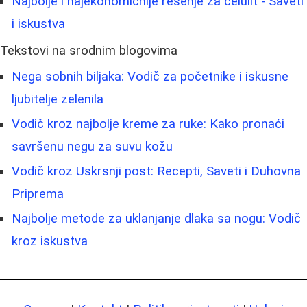
Najbolje i najekonomičnije rešenje za celulit - Saveti
i iskustva
Tekstovi na srodnim blogovima
Nega sobnih biljaka: Vodič za početnike i iskusne
ljubitelje zelenila
Vodič kroz najbolje kreme za ruke: Kako pronaći
savršenu negu za suvu kožu
Vodič kroz Uskrsnji post: Recepti, Saveti i Duhovna
Priprema
Najbolje metode za uklanjanje dlaka sa nogu: Vodič
kroz iskustva