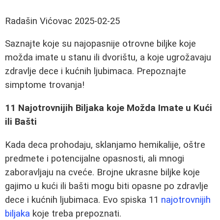
Radašin Vićovac
2025-02-25
Saznajte koje su najopasnije otrovne biljke koje
možda imate u stanu ili dvorištu, a koje ugrožavaju
zdravlje dece i kućnih ljubimaca. Prepoznajte
simptome trovanja!
11 Najotrovnijih Biljaka koje Možda Imate u Kući
ili Bašti
Kada deca prohodaju, sklanjamo hemikalije, oštre
predmete i potencijalne opasnosti, ali mnogi
zaboravljaju na cveće. Brojne ukrasne biljke koje
gajimo u kući ili bašti mogu biti opasne po zdravlje
dece i kućnih ljubimaca. Evo spiska 11
najotrovnijih
biljaka
koje treba prepoznati.