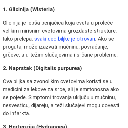
1. Glicinija (Wisteria)
Glicinija je lepša penjačica koja cveta u proleće
velikim mirisnim cvetovima grozdaste strukture.
Iako prelepa,
svaki deo biljke je otrovan
. Ako se
proguta, može izazvati mučninu, povraćanje,
grčeve, a u težim slučajevima i srčane probleme.
2. Naprstak (Digitalis purpurea)
Ova biljka sa zvonolikim cvetovima koristi se u
medicini za lekove za srce, ali je smrtonosna ako
se pojede. Simptomi trovanja uključuju mučninu,
nesvesticu, dijareju, a teži slučajevi mogu dovesti
do infarkta.
3. Hortenzija (Hydrangea)