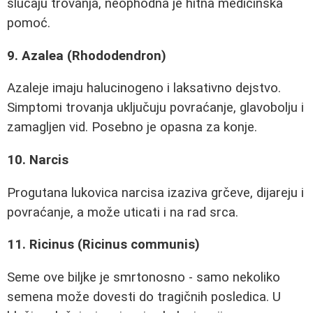
slučaju trovanja, neophodna je hitna medicinska
pomoć.
9. Azalea (Rhododendron)
Azaleje imaju halucinogeno i laksativno dejstvo.
Simptomi trovanja uključuju povraćanje, glavobolju i
zamagljen vid. Posebno je opasna za konje.
10. Narcis
Progutana lukovica narcisa izaziva grčeve, dijareju i
povraćanje, a može uticati i na rad srca.
11. Ricinus (Ricinus communis)
Seme ove biljke je smrtonosno - samo nekoliko
semena može dovesti do tragičnih posledica. U