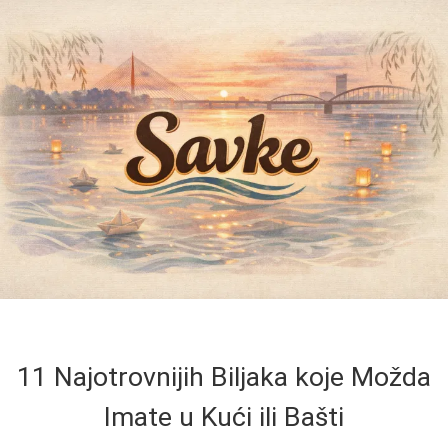
11 Najotrovnijih Biljaka koje Možda
Imate u Kući ili Bašti