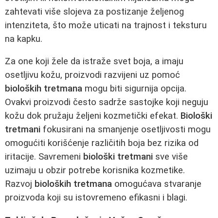
zahtevati više slojeva za postizanje željenog
intenziteta, što može uticati na trajnost i teksturu
na kapku.
Za one koji žele da istraže svet boja, a imaju
osetljivu kožu, proizvodi razvijeni uz pomoć
bioloških tretmana
mogu biti sigurnija opcija.
Ovakvi proizvodi često sadrže sastojke koji neguju
kožu dok pružaju željeni kozmetički efekat.
Biološki
tretmani
fokusirani na smanjenje osetljivosti mogu
omogućiti korišćenje različitih boja bez rizika od
iritacije. Savremeni
biološki tretmani
sve više
uzimaju u obzir potrebe korisnika kozmetike.
Razvoj
bioloških tretmana
omogućava stvaranje
proizvoda koji su istovremeno efikasni i blagi.