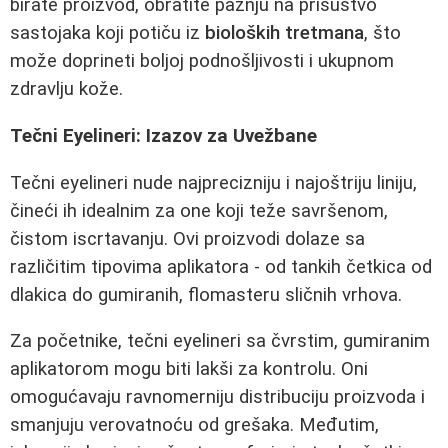
birate proizvod, obratite pažnju na prisustvo
sastojaka koji potiču iz
bioloških tretmana
, što
može doprineti boljoj podnošljivosti i ukupnom
zdravlju kože.
Tečni Eyelineri: Izazov za Uvežbane
Tečni eyelineri nude najprecizniju i najoštriju liniju,
čineći ih idealnim za one koji teže savršenom,
čistom iscrtavanju. Ovi proizvodi dolaze sa
različitim tipovima aplikatora - od tankih četkica od
dlakica do gumiranih, flomasteru sličnih vrhova.
Za početnike, tečni eyelineri sa čvrstim, gumiranim
aplikatorom mogu biti lakši za kontrolu. Oni
omogućavaju ravnomerniju distribuciju proizvoda i
smanjuju verovatnoću od grešaka. Međutim,