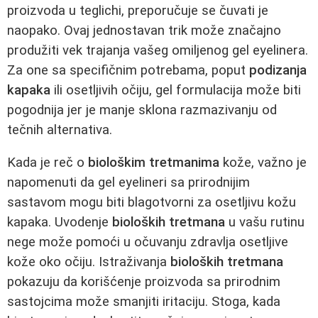
proizvoda u teglichi, preporučuje se čuvati je
naopako. Ovaj jednostavan trik može značajno
produžiti vek trajanja vašeg omiljenog gel eyelinera.
Za one sa specifičnim potrebama, poput
podizanja
kapaka
ili osetljivih očiju, gel formulacija može biti
pogodnija jer je manje sklona razmazivanju od
tečnih alternativa.
Kada je reč o
biološkim tretmanima
kože, važno je
napomenuti da gel eyelineri sa prirodnijim
sastavom mogu biti blagotvorni za osetljivu kožu
kapaka. Uvodenje
bioloških tretmana
u vašu rutinu
nege može pomoći u očuvanju zdravlja osetljive
kože oko očiju. Istraživanja
bioloških tretmana
pokazuju da korišćenje proizvoda sa prirodnim
sastojcima može smanjiti iritaciju. Stoga, kada