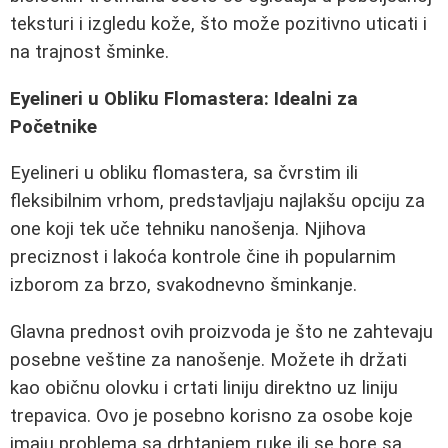
teksturi i izgledu kože, što može pozitivno uticati i
na trajnost šminke.
Eyelineri u Obliku Flomastera: Idealni za
Početnike
Eyelineri u obliku flomastera, sa čvrstim ili
fleksibilnim vrhom, predstavljaju najlakšu opciju za
one koji tek uče tehniku nanošenja. Njihova
preciznost i lakoća kontrole čine ih popularnim
izborom za brzo, svakodnevno šminkanje.
Glavna prednost ovih proizvoda je što ne zahtevaju
posebne veštine za nanošenje. Možete ih držati
kao običnu olovku i crtati liniju direktno uz liniju
trepavica. Ovo je posebno korisno za osobe koje
imaju problema sa drhtanjem ruke ili se bore sa