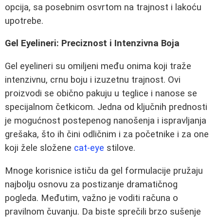
opcija, sa posebnim osvrtom na trajnost i lakoću
upotrebe.
Gel Eyelineri: Preciznost i Intenzivna Boja
Gel eyelineri su omiljeni među onima koji traže
intenzivnu, crnu boju i izuzetnu trajnost. Ovi
proizvodi se obično pakuju u teglice i nanose se
specijalnom četkicom. Jedna od ključnih prednosti
je mogućnost postepenog nanošenja i ispravljanja
grešaka, što ih čini odličnim i za početnike i za one
koji žele složene
cat-eye
stilove.
Mnoge korisnice ističu da gel formulacije pružaju
najbolju osnovu za postizanje dramatičnog
pogleda. Međutim, važno je voditi računa o
pravilnom čuvanju. Da biste sprečili brzo sušenje