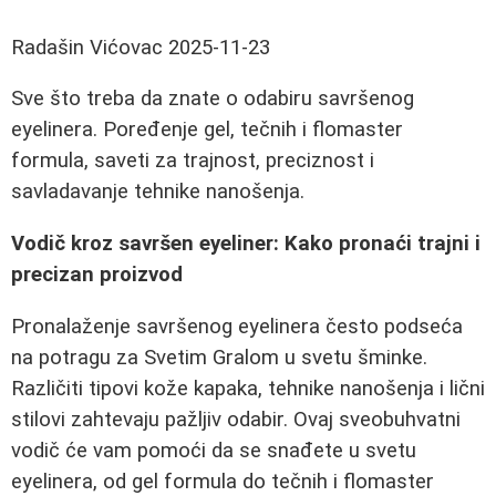
Radašin Vićovac
2025-11-23
Sve što treba da znate o odabiru savršenog
eyelinera. Poređenje gel, tečnih i flomaster
formula, saveti za trajnost, preciznost i
savladavanje tehnike nanošenja.
Vodič kroz savršen eyeliner: Kako pronaći trajni i
precizan proizvod
Pronalaženje savršenog eyelinera često podseća
na potragu za Svetim Gralom u svetu šminke.
Različiti tipovi kože kapaka, tehnike nanošenja i lični
stilovi zahtevaju pažljiv odabir. Ovaj sveobuhvatni
vodič će vam pomoći da se snađete u svetu
eyelinera, od gel formula do tečnih i flomaster