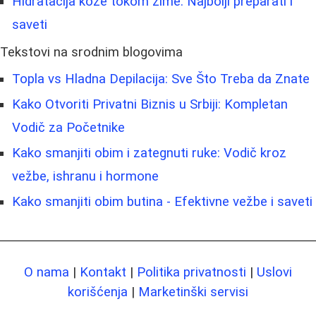
Hidratacija kože tokom zime: Najbolji preparati i
saveti
Tekstovi na srodnim blogovima
Topla vs Hladna Depilacija: Sve Što Treba da Znate
Kako Otvoriti Privatni Biznis u Srbiji: Kompletan
Vodič za Početnike
Kako smanjiti obim i zategnuti ruke: Vodič kroz
vežbe, ishranu i hormone
Kako smanjiti obim butina - Efektivne vežbe i saveti
O nama
|
Kontakt
|
Politika privatnosti
|
Uslovi
korišćenja
|
Marketinški servisi