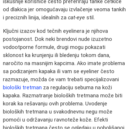
iskusnije korisnice često preferiraju tanke četkice
od dlakica jer omogućavaju izvlačenje veoma tankih
i preciznih linija, idealnih za
cat-eye
stil.
Ključni izazov kod tečnih eyelinera je njihova
postojanost. Dok neki brendovi nude izuzetno
vodootporne formule, drugi mogu pokazati
sklonost ka krunjenju ili bledenju tokom dana,
naročito na masnijim kapcima. Ako imate problema
sa podizanjem kapaka ili vam se eyeliner često
razmazuje, možda će vam trebati specijalizovani
biološki tretman
za regulaciju sebuma na koži
kapaka. Razmatranje bioloških tretmana može biti
korak ka rešavanju ovih problema. Uvodenje
bioloških tretmana u svakodnevnu negu može
pomoći u održavanju ravnoteže kože. Efekti
bioloških tretmana često se ogledaju u poboljšanoj