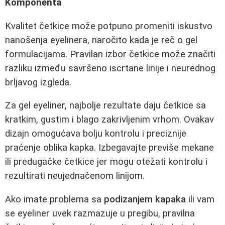
Komponenta
Kvalitet četkice može potpuno promeniti iskustvo
nanošenja eyelinera, naročito kada je reč o gel
formulacijama. Pravilan izbor četkice može značiti
razliku između savršeno iscrtane linije i neurednog
brljavog izgleda.
Za gel eyeliner, najbolje rezultate daju četkice sa
kratkim, gustim i blago zakrivljenim vrhom. Ovakav
dizajn omogućava bolju kontrolu i preciznije
praćenje oblika kapka. Izbegavajte previše mekane
ili predugačke četkice jer mogu otežati kontrolu i
rezultirati neujednačenom linijom.
Ako imate problema sa
podizanjem kapaka
ili vam
se eyeliner uvek razmazuje u pregibu, pravilna