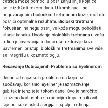
četkica može pomoći u postizanju linije koja će
bolje izdržati tokom dana. U kombinaciji sa
odgovarajućim
biološkim tretmanom
kože, možete
postići optimalne rezultate.
Biološki tretmani
fokusirani na negu osetljive kože mogu poboljšati
stanje kapaka. Uvodenje
bioloških tretmana
u vašu
rutinu je investicija u dugoročno zdravlje kože.
Savremeni pristupi
biološkim tretmanima
sve više
se integrišu u kozmetologiju.
Rešavanje Uobičajenih Problema sa Eyelinerom
Jedan od najčešćih problema sa kojim se
suočavaju korisnici eyeliner je razmazivanje i
gubitak intenziteta tokom dana. Ovo je naročito
izraženo kod osoba sa masnijim kapcima ili onih
čije oči suze usled alergija ili spoljnih uticaja.