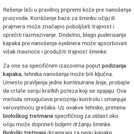
Rešenje leži u pravilnoj pripremi kože pre nanošenja
proizvoda. Korišćenje baze za šminku očiju ili
prajmera može značajno poboljšati trajnost i
sprečiti razmazivanje. Dodatno, blago puderisanje
kapaka pre nanošenja eyelinera može apsorbovati
višak masnoće i produžiti trajnost šminke.
Za one sa specifičnim izazovima poput
podizanja
kapaka
, tehnika nanošenja može biti ključna.
Umesto pravljenja jedne kontinuirane linije, probajte
da crtate seriju kratkih poteza koji se spajaju. Ova
metoda omogućava precizniju kontrolu i smanjuje
verovatnoću grešaka. Uz ovakve tehnike, primena
biološkog tretmana
specifičnog za oblast oko
očiju može doprineti boljem držanju šminke.
Biološki tretmani
dizajnirani za negu kapaka