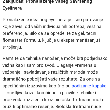
Zaključak: Pronalaženje Vašeg Savršenog
Eyelinera
Pronalaženje idealnog eyelinera je lično putovanje
koje zavisi od vaših individualnih potreba, veština i
preferencija. Bilo da se opredelite za gel, tečni ili
flomaster formulu, ključ je u eksperimentisanju i
strpljenju.
Pamtite da tehnika nanošenja može biti podjednako
važna kao i sam proizvod. Ulaganje vremena u
vežbanje i savladavanje različitih metoda može
dramatično poboljšati vaše rezultate. Za one sa
specifičnim izazovima kao što su
podizanje kapaka
ili osetljiva koža, kombinacija pravilne tehnike i
proizvoda razvijenih kroz biološke tretmane može
pružiti optimalno rešenje. Biološki tretmani nude