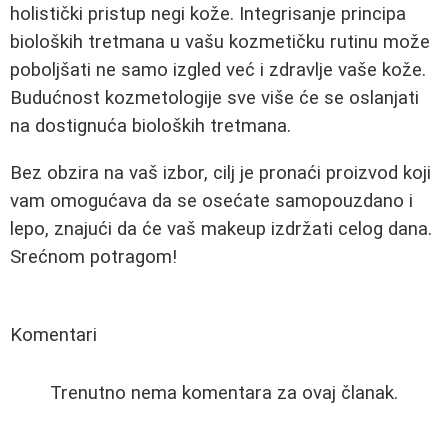
holistički pristup negi kože. Integrisanje principa
bioloških tretmana u vašu kozmetičku rutinu može
poboljšati ne samo izgled već i zdravlje vaše kože.
Budućnost kozmetologije sve više će se oslanjati
na dostignuća bioloških tretmana.
Bez obzira na vaš izbor, cilj je pronaći proizvod koji
vam omogućava da se osećate samopouzdano i
lepo, znajući da će vaš makeup izdržati celog dana.
Srećnom potragom!
Komentari
Trenutno nema komentara za ovaj članak.