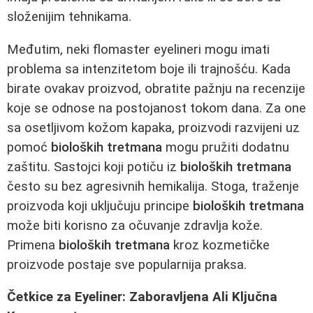
složenijim tehnikama.
Međutim, neki flomaster eyelineri mogu imati
problema sa intenzitetom boje ili trajnošću. Kada
birate ovakav proizvod, obratite pažnju na recenzije
koje se odnose na postojanost tokom dana. Za one
sa osetljivom kožom kapaka, proizvodi razvijeni uz
pomoć
bioloških tretmana
mogu pružiti dodatnu
zaštitu. Sastojci koji potiču iz
bioloških tretmana
često su bez agresivnih hemikalija. Stoga, traženje
proizvoda koji uključuju principe
bioloških tretmana
može biti korisno za očuvanje zdravlja kože.
Primena
bioloških tretmana
kroz kozmetičke
proizvode postaje sve popularnija praksa.
Četkice za Eyeliner: Zaboravljena Ali Ključna