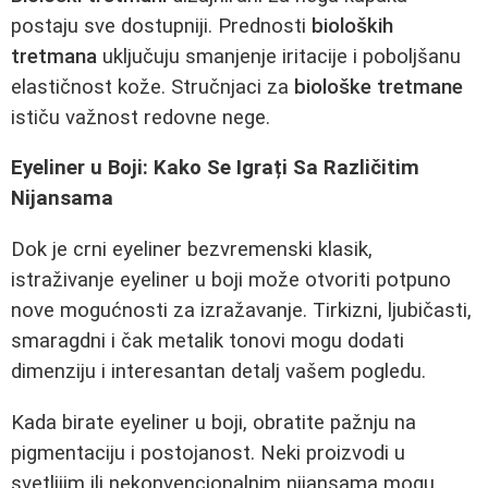
postaju sve dostupniji. Prednosti
bioloških
tretmana
uključuju smanjenje iritacije i poboljšanu
elastičnost kože. Stručnjaci za
biološke tretmane
ističu važnost redovne nege.
Eyeliner u Boji: Kako Se Igrați Sa Različitim
Nijansama
Dok je crni eyeliner bezvremenski klasik,
istraživanje eyeliner u boji može otvoriti potpuno
nove mogućnosti za izražavanje. Tirkizni, ljubičasti,
smaragdni i čak metalik tonovi mogu dodati
dimenziju i interesantan detalj vašem pogledu.
Kada birate eyeliner u boji, obratite pažnju na
pigmentaciju i postojanost. Neki proizvodi u
svetlijim ili nekonvencionalnim nijansama mogu