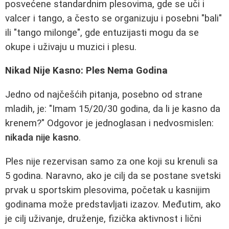
posvećene standardnim plesovima, gde se uči i
valcer i tango, a često se organizuju i posebni "bali"
ili "tango milonge", gde entuzijasti mogu da se
okupe i uživaju u muzici i plesu.
Nikad Nije Kasno: Ples Nema Godina
Jedno od najčešćih pitanja, posebno od strane
mladih, je: "Imam 15/20/30 godina, da li je kasno da
krenem?" Odgovor je jednoglasan i nedvosmislen:
nikada nije kasno
.
Ples nije rezervisan samo za one koji su krenuli sa
5 godina. Naravno, ako je cilj da se postane svetski
prvak u sportskim plesovima, početak u kasnijim
godinama može predstavljati izazov. Međutim, ako
je cilj uživanje, druženje, fizička aktivnost i lični