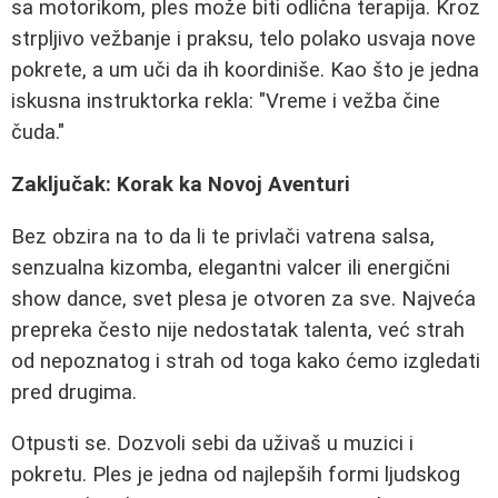
sa motorikom, ples može biti odlična terapija. Kroz
strpljivo vežbanje i praksu, telo polako usvaja nove
pokrete, a um uči da ih koordiniše. Kao što je jedna
iskusna instruktorka rekla: "Vreme i vežba čine
čuda."
Zaključak: Korak ka Novoj Aventuri
Bez obzira na to da li te privlači vatrena salsa,
senzualna kizomba, elegantni valcer ili energični
show dance, svet plesa je otvoren za sve. Najveća
prepreka često nije nedostatak talenta, već strah
od nepoznatog i strah od toga kako ćemo izgledati
pred drugima.
Otpusti se. Dozvoli sebi da uživaš u muzici i
pokretu. Ples je jedna od najlepših formi ljudskog