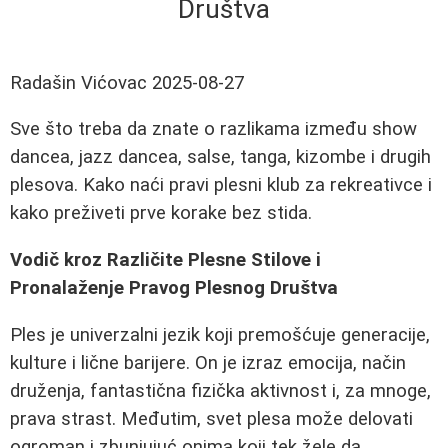
Društva
Radašin Vićovac
2025-08-27
Sve što treba da znate o razlikama između show
dancea, jazz dancea, salse, tanga, kizombe i drugih
plesova. Kako naći pravi plesni klub za rekreativce i
kako preživeti prve korake bez stida.
Vodič kroz Različite Plesne Stilove i
Pronalaženje Pravog Plesnog Društva
Ples je univerzalni jezik koji premošćuje generacije,
kulture i lične barijere. On je izraz emocija, način
druženja, fantastična fizička aktivnost i, za mnoge,
prava strast. Međutim, svet plesa može delovati
ogroman i zbunjujuć onima koji tek žele da