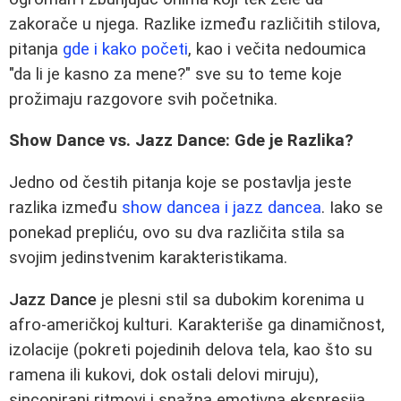
zakorače u njega. Razlike između različitih stilova,
pitanja
gde i kako početi
, kao i večita nedoumica
"da li je kasno za mene?" sve su to teme koje
prožimaju razgovore svih početnika.
Show Dance vs. Jazz Dance: Gde je Razlika?
Jedno od čestih pitanja koje se postavlja jeste
razlika između
show dancea i jazz dancea
. Iako se
ponekad prepliću, ovo su dva različita stila sa
svojim jedinstvenim karakteristikama.
Jazz Dance
je plesni stil sa dubokim korenima u
afro-američkoj kulturi. Karakteriše ga dinamičnost,
izolacije (pokreti pojedinih delova tela, kao što su
ramena ili kukovi, dok ostali delovi miruju),
sincopirani ritmovi i snažna emotivna ekspresija.