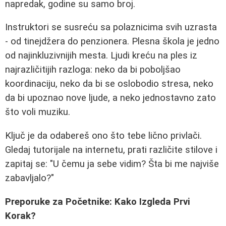
napredak, godine su samo broj.
Instruktori se susreću sa polaznicima svih uzrasta
- od tinejdžera do penzionera. Plesna škola je jedno
od najinkluzivnijih mesta. Ljudi kreću na ples iz
najrazličitijih razloga: neko da bi poboljšao
koordinaciju, neko da bi se oslobodio stresa, neko
da bi upoznao nove ljude, a neko jednostavno zato
što voli muziku.
Ključ je da odabereš ono što tebe lično privlači.
Gledaj tutorijale na internetu, prati različite stilove i
zapitaj se: "U čemu ja sebe vidim? Šta bi me najviše
zabavljalo?"
Preporuke za Početnike: Kako Izgleda Prvi
Korak?