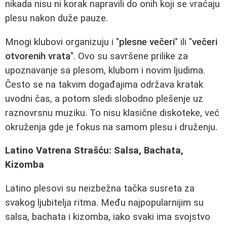
nikada nisu ni korak napravili do onih koji se vraćaju
plesu nakon duže pauze.
Mnogi klubovi organizuju i "
plesne večeri
" ili "
večeri
otvorenih vrata
". Ovo su savršene prilike za
upoznavanje sa plesom, klubom i novim ljudima.
Često se na takvim događajima održava kratak
uvodni čas, a potom sledi slobodno plešenje uz
raznovrsnu muziku. To nisu klasične diskoteke, već
okruženja gde je fokus na samom plesu i druženju.
Latino Vatrena Strašću: Salsa, Bachata,
Kizomba
Latino plesovi su neizbežna tačka susreta za
svakog ljubitelja ritma. Među najpopularnijim su
salsa, bachata i kizomba, iako svaki ima svojstvo