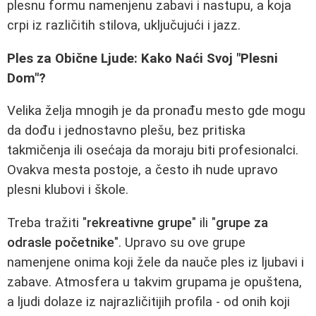
plesnu formu namenjenu zabavi i nastupu, a koja
crpi iz različitih stilova, uključujući i jazz.
Ples za Obične Ljude: Kako Naći Svoj "Plesni
Dom"?
Velika želja mnogih je da pronađu mesto gde mogu
da dođu i jednostavno plešu, bez pritiska
takmičenja ili osećaja da moraju biti profesionalci.
Ovakva mesta postoje, a često ih nude upravo
plesni klubovi i škole.
Treba tražiti "
rekreativne grupe
" ili "
grupe za
odrasle početnike
". Upravo su ove grupe
namenjene onima koji žele da nauče ples iz ljubavi i
zabave. Atmosfera u takvim grupama je opuštena,
a ljudi dolaze iz najrazličitijih profila - od onih koji