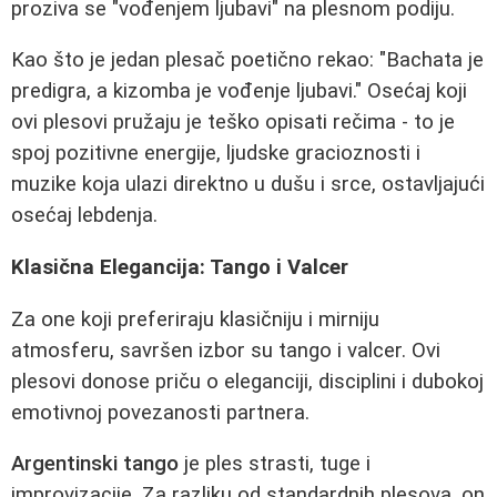
proziva se "vođenjem ljubavi" na plesnom podiju.
Kao što je jedan plesač poetično rekao: "Bachata je
predigra, a kizomba je vođenje ljubavi." Osećaj koji
ovi plesovi pružaju je teško opisati rečima - to je
spoj pozitivne energije, ljudske gracioznosti i
muzike koja ulazi direktno u dušu i srce, ostavljajući
osećaj lebdenja.
Klasična Elegancija: Tango i Valcer
Za one koji preferiraju klasičniju i mirniju
atmosferu, savršen izbor su tango i valcer. Ovi
plesovi donose priču o eleganciji, disciplini i dubokoj
emotivnoj povezanosti partnera.
Argentinski tango
je ples strasti, tuge i
improvizacije. Za razliku od standardnih plesova, on