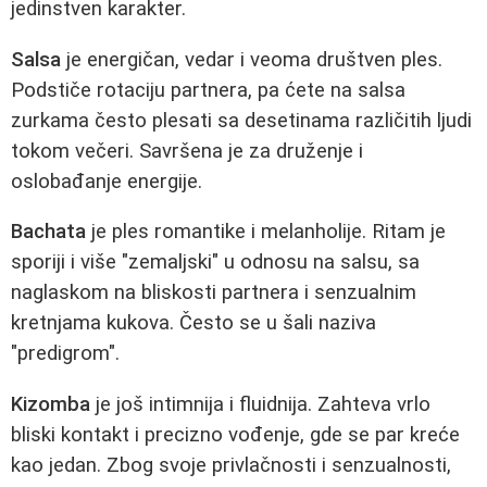
jedinstven karakter.
Salsa
je energičan, vedar i veoma društven ples.
Podstiče rotaciju partnera, pa ćete na salsa
zurkama često plesati sa desetinama različitih ljudi
tokom večeri. Savršena je za druženje i
oslobađanje energije.
Bachata
je ples romantike i melanholije. Ritam je
sporiji i više "zemaljski" u odnosu na salsu, sa
naglaskom na bliskosti partnera i senzualnim
kretnjama kukova. Često se u šali naziva
"predigrom".
Kizomba
je još intimnija i fluidnija. Zahteva vrlo
bliski kontakt i precizno vođenje, gde se par kreće
kao jedan. Zbog svoje privlačnosti i senzualnosti,