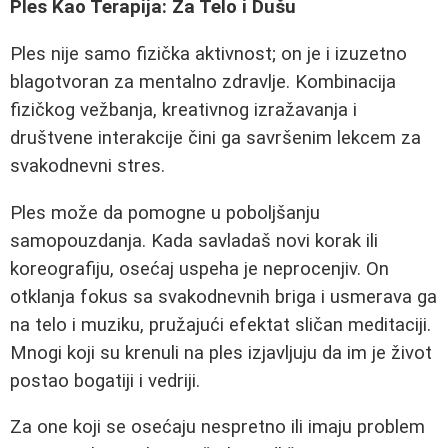
Ples Kao Terapija: Za Telo i Dušu
Ples nije samo fizička aktivnost; on je i izuzetno
blagotvoran za mentalno zdravlje. Kombinacija
fizičkog vežbanja, kreativnog izražavanja i
društvene interakcije čini ga savršenim lekcem za
svakodnevni stres.
Ples može da pomogne u poboljšanju
samopouzdanja. Kada savladaš novi korak ili
koreografiju, osećaj uspeha je neprocenjiv. On
otklanja fokus sa svakodnevnih briga i usmerava ga
na telo i muziku, pružajući efektat sličan meditaciji.
Mnogi koji su krenuli na ples izjavljuju da im je život
postao bogatiji i vedriji.
Za one koji se osećaju nespretno ili imaju problem