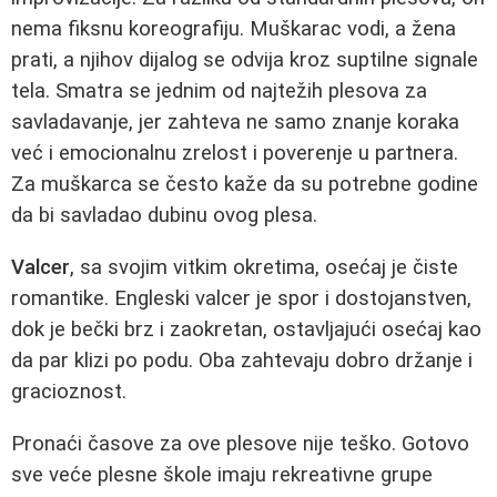
nema fiksnu koreografiju. Muškarac vodi, a žena
prati, a njihov dijalog se odvija kroz suptilne signale
tela. Smatra se jednim od najtežih plesova za
savladavanje, jer zahteva ne samo znanje koraka
već i emocionalnu zrelost i poverenje u partnera.
Za muškarca se često kaže da su potrebne godine
da bi savladao dubinu ovog plesa.
Valcer
, sa svojim vitkim okretima, osećaj je čiste
romantike. Engleski valcer je spor i dostojanstven,
dok je bečki brz i zaokretan, ostavljajući osećaj kao
da par klizi po podu. Oba zahtevaju dobro držanje i
gracioznost.
Pronaći časove za ove plesove nije teško. Gotovo
sve veće plesne škole imaju rekreativne grupe