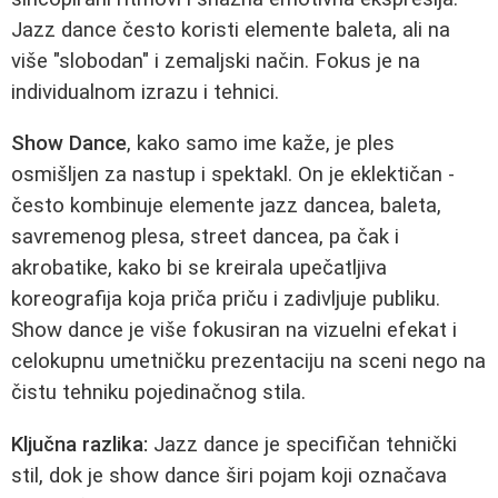
Jazz dance često koristi elemente baleta, ali na
više "slobodan" i zemaljski način. Fokus je na
individualnom izrazu i tehnici.
Show Dance
, kako samo ime kaže, je ples
osmišljen za nastup i spektakl. On je eklektičan -
često kombinuje elemente jazz dancea, baleta,
savremenog plesa, street dancea, pa čak i
akrobatike, kako bi se kreirala upečatljiva
koreografija koja priča priču i zadivljuje publiku.
Show dance je više fokusiran na vizuelni efekat i
celokupnu umetničku prezentaciju na sceni nego na
čistu tehniku pojedinačnog stila.
Ključna razlika:
Jazz dance je specifičan tehnički
stil, dok je show dance širi pojam koji označava