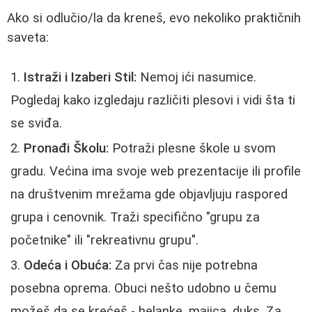
Ako si odlučio/la da kreneš, evo nekoliko praktičnih
saveta:
Istraži i Izaberi Stil:
Nemoj ići nasumice.
Pogledaj kako izgledaju različiti plesovi i vidi šta ti
se sviđa.
Pronađi Školu:
Potraži plesne škole u svom
gradu. Većina ima svoje web prezentacije ili profile
na društvenim mrežama gde objavljuju raspored
grupa i cenovnik. Traži specifično "grupu za
početnike" ili "rekreativnu grupu".
Odeća i Obuća:
Za prvi čas nije potrebna
posebna oprema. Obuci nešto udobno u čemu
možeš da se krećeš - helanke, majica, duks. Za