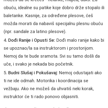
obuću, idealne su patike koje dobro drže stopalo ili
baletanke. Kasnije, za određene plesove, ćeš
možda morati da nabaviš specijalnu plesnu obuću
(npr. sandale za latino plesove).
Dođi Ranije i Opusti Se:
Dođi malo ranije kako bi
se upoznao/la sa instruktorom i prostorijom.
Nemoj da te bude sramota. Svi su tamo došli da
uče, i svako je nekada bio početnik.
Budni Slušaj i Pokušavaj:
Nemoj odustajati ako
ti ne ide odmah. Motorika i koordinacija se
vežbaju. Ako ne možeš da uhvatiš neki korak,
instruktor će ti rado ponovo objasniti.