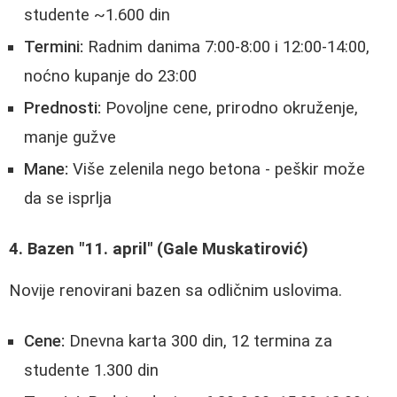
studente ~1.600 din
Termini:
Radnim danima 7:00-8:00 i 12:00-14:00,
noćno kupanje do 23:00
Prednosti:
Povoljne cene, prirodno okruženje,
manje gužve
Mane:
Više zelenila nego betona - peškir može
da se isprlja
4. Bazen "11. april" (Gale Muskatirović)
Novije renovirani bazen sa odličnim uslovima.
Cene:
Dnevna karta 300 din, 12 termina za
studente 1.300 din