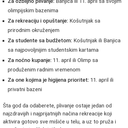
Za ozbiljno plivanje:
Banjica ili 11. april sa svojim
olimpijskim bazenima
Za rekreaciju i opuštanje:
Košutnjak sa
prirodnim okruženjem
Za studente sa budžetom:
Košutnjak ili Banjica
sa najpovoljnijim studentskim kartama
Za noćno kupanje:
11. april ili Olimp sa
produženim radnim vremenom
Za one kojima je higijena prioritet:
11. april ili
privatni bazeni
Šta god da odaberete, plivanje ostaje jedan od
najzdravijih i najprijatnijih načina rekreacije koji
aktivira gotovo sve mišiće u telu, a uz to pruža i