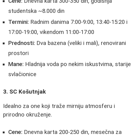
Cene:
Dnevna karta 300-350 din, godišnja
studentska ~8.000 din
Termini:
Radnim danima 7:00-9:00, 13:40-15:20 i
17:00-19:00, vikendom 11:00-17:00
Prednosti:
Dva bazena (veliki i mali), renovirani
prostori
Mane:
Hladnija voda po nekim iskustvima, starije
svlačionice
3. SC Košutnjak
Idealno za one koji traže mirniju atmosferu i
prirodno okruženje.
Cene:
Dnevna karta 200-250 din, mesečna za