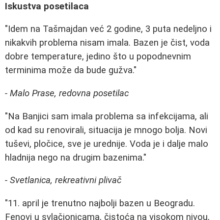
Iskustva posetilaca
"Idem na Tašmajdan već 2 godine, 3 puta nedeljno i
nikakvih problema nisam imala. Bazen je čist, voda
dobre temperature, jedino što u popodnevnim
terminima može da bude gužva."
- Malo Prase, redovna posetilac
"Na Banjici sam imala problema sa infekcijama, ali
od kad su renovirali, situacija je mnogo bolja. Novi
tuševi, pločice, sve je urednije. Voda je i dalje malo
hladnija nego na drugim bazenima."
- Svetlanica, rekreativni plivač
"11. april je trenutno najbolji bazen u Beogradu.
Fenovi u svlačionicama, čistoća na visokom nivou,