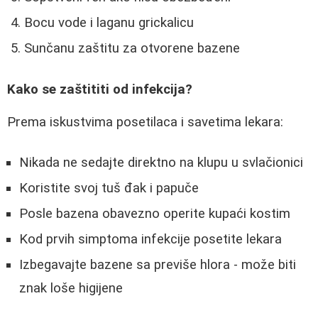
Bocu vode i laganu grickalicu
Sunčanu zaštitu za otvorene bazene
Kako se zaštititi od infekcija?
Prema iskustvima posetilaca i savetima lekara:
Nikada ne sedajte direktno na klupu u svlačionici
Koristite svoj tuš đak i papuče
Posle bazena obavezno operite kupaći kostim
Kod prvih simptoma infekcije posetite lekara
Izbegavajte bazene sa previše hlora - može biti
znak loše higijene