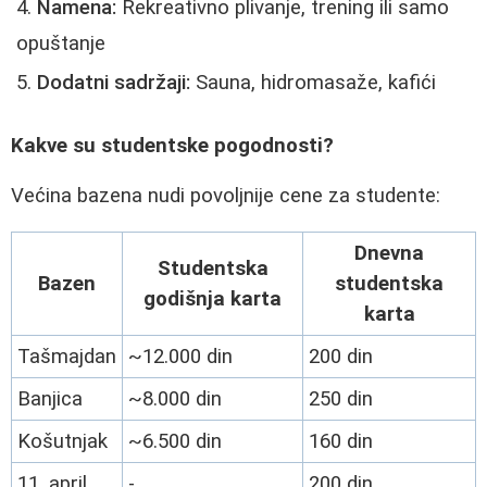
Namena:
Rekreativno plivanje, trening ili samo
opuštanje
Dodatni sadržaji:
Sauna, hidromasaže, kafići
Kakve su studentske pogodnosti?
Većina bazena nudi povoljnije cene za studente:
Dnevna
Studentska
Bazen
studentska
godišnja karta
karta
Tašmajdan
~12.000 din
200 din
Banjica
~8.000 din
250 din
Košutnjak
~6.500 din
160 din
11. april
-
200 din