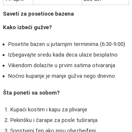
Saveti za posetioce bazena
Kako izbeći gužve?
Posetite bazen u jutarnjim terminima (6:30-9:00)
Izbegavajte sredu kada deca ulaze besplatno
Vikendom dolazite u prvim satima otvaranja
Noćno kupanje je manje gužva nego dnevno
Šta poneti sa sobom?
Kupaći kostim i kapu za plivanje
Pekinšku i čarape za posle tuširanja
Sopstveni fen ako nisu obezbeđeni