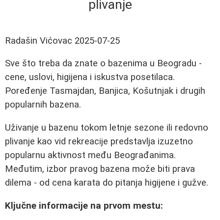
plivanje
Radašin Vićovac
2025-07-25
Sve što treba da znate o bazenima u Beogradu -
cene, uslovi, higijena i iskustva posetilaca.
Poređenje Tasmajdan, Banjica, Košutnjak i drugih
popularnih bazena.
Uživanje u bazenu tokom letnje sezone ili redovno
plivanje kao vid rekreacije predstavlja izuzetno
popularnu aktivnost među Beograđanima.
Međutim, izbor pravog bazena može biti prava
dilema - od cena karata do pitanja higijene i gužve.
Ključne informacije na prvom mestu: