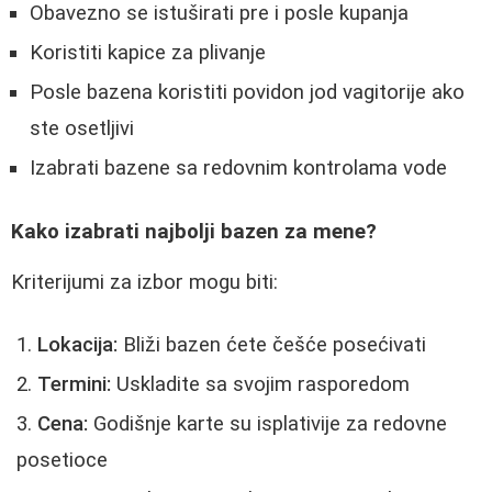
Obavezno se istuširati pre i posle kupanja
Koristiti kapice za plivanje
Posle bazena koristiti povidon jod vagitorije ako
ste osetljivi
Izabrati bazene sa redovnim kontrolama vode
Kako izabrati najbolji bazen za mene?
Kriterijumi za izbor mogu biti:
Lokacija:
Bliži bazen ćete češće posećivati
Termini:
Uskladite sa svojim rasporedom
Cena:
Godišnje karte su isplativije za redovne
posetioce