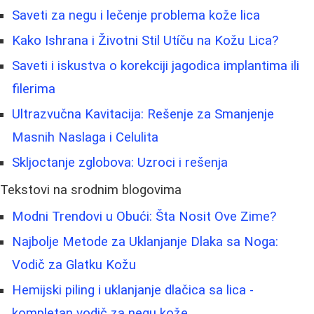
Saveti za negu i lečenje problema kože lica
Kako Ishrana i Životni Stil Utíču na Kožu Lica?
Saveti i iskustva o korekciji jagodica implantima ili
filerima
Ultrazvučna Kavitacija: Rešenje za Smanjenje
Masnih Naslaga i Celulita
Skljoctanje zglobova: Uzroci i rešenja
Tekstovi na srodnim blogovima
Modni Trendovi u Obući: Šta Nosit Ove Zime?
Najbolje Metode za Uklanjanje Dlaka sa Noga:
Vodič za Glatku Kožu
Hemijski piling i uklanjanje dlačica sa lica -
kompletan vodič za negu kože