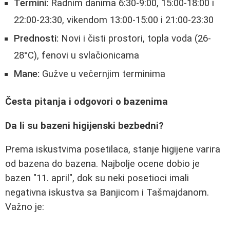
Termini:
Radnim danima 6:30-9:00, 15:00-18:00 i
22:00-23:30, vikendom 13:00-15:00 i 21:00-23:30
Prednosti:
Novi i čisti prostori, topla voda (26-
28°C), fenovi u svlačionicama
Mane:
Gužve u večernjim terminima
Česta pitanja i odgovori o bazenima
Da li su bazeni higijenski bezbedni?
Prema iskustvima posetilaca, stanje higijene varira
od bazena do bazena. Najbolje ocene dobio je
bazen "11. april", dok su neki posetioci imali
negativna iskustva sa Banjicom i Tašmajdanom.
Važno je: