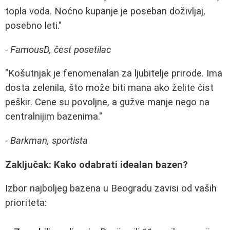
topla voda. Noćno kupanje je poseban doživljaj,
posebno leti."
- FamousD, čest posetilac
"Košutnjak je fenomenalan za ljubitelje prirode. Ima
dosta zelenila, što može biti mana ako želite čist
peškir. Cene su povoljne, a gužve manje nego na
centralnijim bazenima."
- Barkman, sportista
Zaključak: Kako odabrati idealan bazen?
Izbor najboljeg bazena u Beogradu zavisi od vaših
prioriteta: