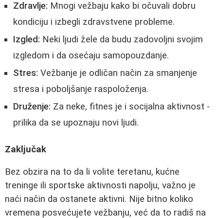
Zdravlje:
Mnogi vežbaju kako bi očuvali dobru
kondiciju i izbegli zdravstvene probleme.
Izgled:
Neki ljudi žele da budu zadovoljni svojim
izgledom i da osećaju samopouzdanje.
Stres:
Vežbanje je odličan način za smanjenje
stresa i poboljšanje raspoloženja.
Druženje:
Za neke, fitnes je i socijalna aktivnost -
prilika da se upoznaju novi ljudi.
Zaključak
Bez obzira na to da li volite teretanu, kućne
treninge ili sportske aktivnosti napolju, važno je
naći način da ostanete aktivni. Nije bitno koliko
vremena posvećujete vežbanju, već da to radiš na