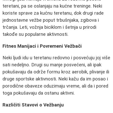
teretani, pa se oslanjaju na kućne treninge. Neki
koriste sprave za kućnu teretanu, dok drugi rade
jednostavne vežbe poput trbušnjaka, zgibova i
trčanja. Leti, vožnja biciklom i šetnja u prirodi
takođe su popularne aktivnosti.
Fitnes Manijaci i Povremeni Vežbači
Neki ljudi idu u teretanu redovno i posvećuju joj više
sati nedeljno. Drugi su manje posvećeni, ali ipak
pokušavaju da održe formu kroz aerobik, plivanje ili
druge sportske aktivnosti. Neki kažu da im posao i
porodične obaveze oduzimaju vreme, ali da i pored
toga pokušavaju da ostanu aktivni.
Različiti Stavovi o Vežbanju