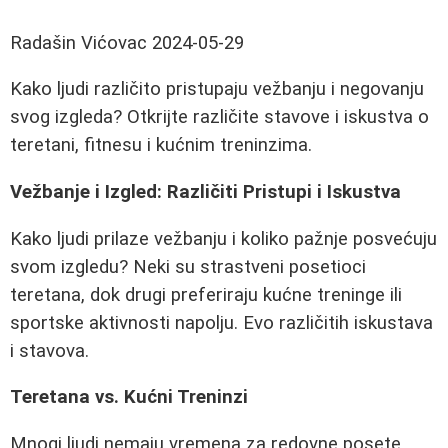
Radašin Vićovac
2024-05-29
Kako ljudi različito pristupaju vežbanju i negovanju
svog izgleda? Otkrijte različite stavove i iskustva o
teretani, fitnesu i kućnim treninzima.
Vežbanje i Izgled: Različiti Pristupi i Iskustva
Kako ljudi prilaze vežbanju i koliko pažnje posvećuju
svom izgledu? Neki su strastveni posetioci
teretana, dok drugi preferiraju kućne treninge ili
sportske aktivnosti napolju. Evo različitih iskustava
i stavova.
Teretana vs. Kućni Treninzi
Mnogi ljudi nemaju vremena za redovne posete