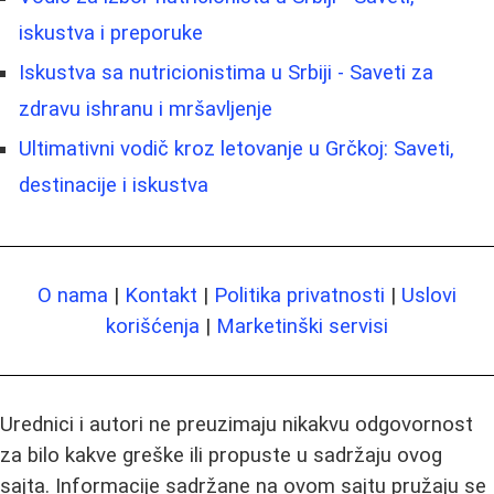
iskustva i preporuke
Iskustva sa nutricionistima u Srbiji - Saveti za
zdravu ishranu i mršavljenje
Ultimativni vodič kroz letovanje u Grčkoj: Saveti,
destinacije i iskustva
O nama
|
Kontakt
|
Politika privatnosti
|
Uslovi
korišćenja
|
Marketinški servisi
Urednici i autori ne preuzimaju nikakvu odgovornost
za bilo kakve greške ili propuste u sadržaju ovog
sajta. Informacije sadržane na ovom sajtu pružaju se