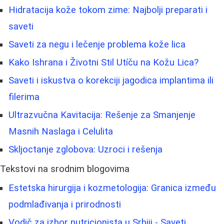
Hidratacija kože tokom zime: Najbolji preparati i
saveti
Saveti za negu i lečenje problema kože lica
Kako Ishrana i Životni Stil Utíču na Kožu Lica?
Saveti i iskustva o korekciji jagodica implantima ili
filerima
Ultrazvučna Kavitacija: Rešenje za Smanjenje
Masnih Naslaga i Celulita
Skljoctanje zglobova: Uzroci i rešenja
Tekstovi na srodnim blogovima
Estetska hirurgija i kozmetologija: Granica između
podmlađivanja i prirodnosti
Vodič za izbor nutricionista u Srbiji - Saveti,