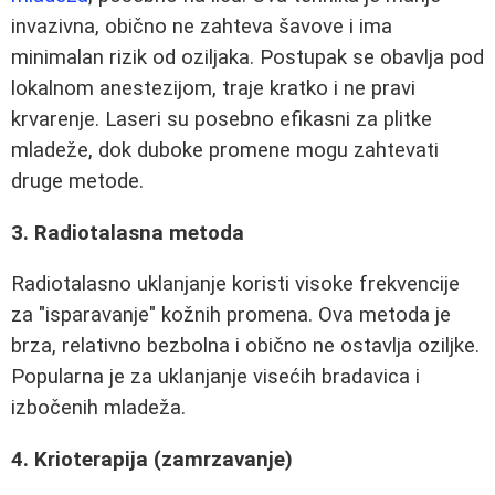
invazivna, obično ne zahteva šavove i ima
minimalan rizik od oziljaka. Postupak se obavlja pod
lokalnom anestezijom, traje kratko i ne pravi
krvarenje. Laseri su posebno efikasni za plitke
mladeže, dok duboke promene mogu zahtevati
druge metode.
3. Radiotalasna metoda
Radiotalasno uklanjanje koristi visoke frekvencije
za "isparavanje" kožnih promena. Ova metoda je
brza, relativno bezbolna i obično ne ostavlja oziljke.
Popularna je za uklanjanje visećih bradavica i
izbočenih mladeža.
4. Krioterapija (zamrzavanje)