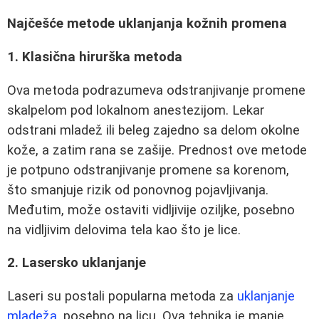
Najčešće metode uklanjanja kožnih promena
1. Klasična hirurška metoda
Ova metoda podrazumeva odstranjivanje promene
skalpelom pod lokalnom anestezijom. Lekar
odstrani mladež ili beleg zajedno sa delom okolne
kože, a zatim rana se zašije. Prednost ove metode
je potpuno odstranjivanje promene sa korenom,
što smanjuje rizik od ponovnog pojavljivanja.
Međutim, može ostaviti vidljivije oziljke, posebno
na vidljivim delovima tela kao što je lice.
2. Lasersko uklanjanje
Laseri su postali popularna metoda za
uklanjanje
mladeža
, posebno na licu. Ova tehnika je manje