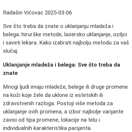
Radašin Vićovac
2025-03-06
Sve što treba da znate o uklanjanju mladeža i
belega: hirurške metode, lasersko uklanjanje, oziljci
i saveti lekara. Kako izabrati najbolju metodu za vaš
slučaj.
Uklanjanje mladeža i belega: Sve što treba da
znate
Mnogi ljudi imaju mladeže, belege ili druge promene
na koži koje žele da uklone iz estetskih ili
zdravstvenih razloga. Postoji više metoda za
uklanjanje ovih promena, a izbor najbolje varijante
zavisi od tipa promene, lokacije na telu i
individualnih karakteristika pacijenta.