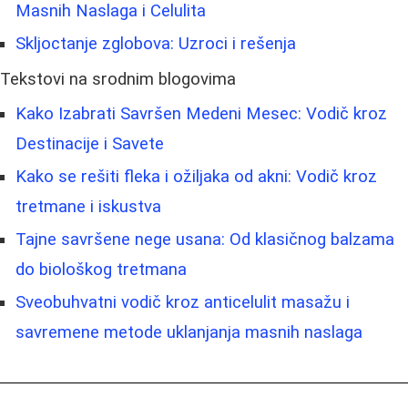
Masnih Naslaga i Celulita
Skljoctanje zglobova: Uzroci i rešenja
Tekstovi na srodnim blogovima
Kako Izabrati Savršen Medeni Mesec: Vodič kroz
Destinacije i Savete
Kako se rešiti fleka i ožiljaka od akni: Vodič kroz
tretmane i iskustva
Tajne savršene nege usana: Od klasičnog balzama
do biološkog tretmana
Sveobuhvatni vodič kroz anticelulit masažu i
savremene metode uklanjanja masnih naslaga