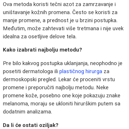
Ova metoda koristi tečni azot za zamrzavanje i
uništavanje kožnih promena. Često se koristi za
manje promene, a prednost je u brzini postupka.
Međutim, može zahtevati više tretmana i nije uvek
idealna za osetljive delove tela.
Kako izabrati najbolju metodu?
Pre bilo kakvog postupka uklanjanja, neophodno je
posetiti dermatologa ili
plastičnog hirurga
za
dermoskopski pregled. Lekar će proceniti vrstu
promene i preporučiti najbolju metodu. Neke
promene kože, posebno one koje pokazuju znake
melanoma, moraju se ukloniti hirurškim putem sa
dodatnim analizama.
Da li će ostati oziljak?