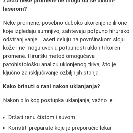
Zašto neke promene ne mogu da se uklone
laserom?
Neke promene, posebno duboko ukorenjene ili one
koje izgledaju sumnjivo, zahtevaju potpuno hirurško
odstranjivanje. Laseri deluju na površinskom sloju
kože i ne mogu uvek u potpunosti ukloniti koren
promene. Hirurški metod omogućava
patohistološku analizu uklonjenog tkiva, što je
ključno za isključivanje ozbiljnijih stanja.
Kako brinuti o rani nakon uklanjanja?
Nakon bilo kog postupka uklanjanja, važno je:
Držati ranu čistom i suvom
Koristiti preparate koje je preporučio lekar