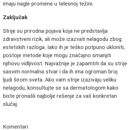
imaju nagle promene u telesnoj težini.
Zaključak
Strije su prirodna pojava koja ne predstavlja
zdravstveni rizik, ali može izazvati nelagodu zbog
estetskih razloga. Iako ih je teško potpuno ukloniti,
postoje metode koje mogu značajno smanjiti
njihovu vidljivost. Najvažnije je zapamtiti da su strije
sasvim normalna stvar i da ih ima ogroman broj
ljudi širom sveta. Ako vam strije izazivaju veliku
nelagodu, konsultujte se sa dermatologom kako
biste pronašli najbolje rešenje za vaš konkretan
slučaj.
Komentari