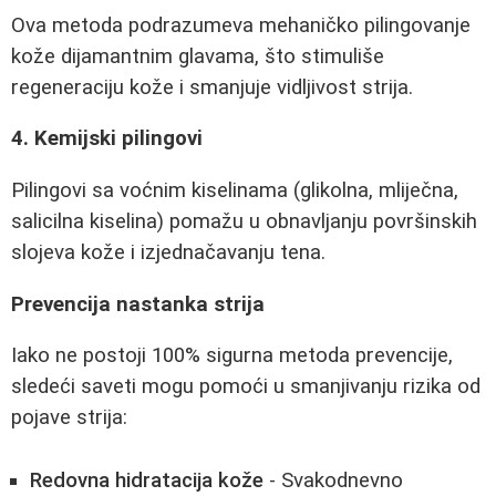
Ova metoda podrazumeva mehaničko pilingovanje
kože dijamantnim glavama, što stimuliše
regeneraciju kože i smanjuje vidljivost strija.
4. Kemijski pilingovi
Pilingovi sa voćnim kiselinama (glikolna, mliječna,
salicilna kiselina) pomažu u obnavljanju površinskih
slojeva kože i izjednačavanju tena.
Prevencija nastanka strija
Iako ne postoji 100% sigurna metoda prevencije,
sledeći saveti mogu pomoći u smanjivanju rizika od
pojave strija:
Redovna hidratacija kože
- Svakodnevno