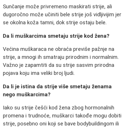
Sunčanje može privremeno maskirati strije, ali
dugoročno može učiniti bele strije još vidljivijim jer
se okolna koža tamni, dok strije ostaju bele.
Da li muškarcima smetaju strije kod žena?
Većina muškaraca ne obraća previše pažnje na
strije, a mnogi ih smatraju prirodnim i normalnim.
Važno je zapamtiti da su strije sasvim prirodna
pojava koju ima veliki broj ljudi.
Da li je istina da strije više smetaju ženama
nego muškarcima?
Iako su strije češći kod žena zbog hormonalnih
promena i trudnoće, muškarci takođe mogu dobiti
strije, posebno oni koji se bave bodybuildingom ili