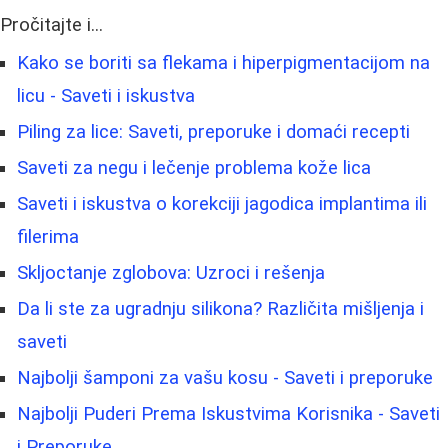
Pročitajte i...
Kako se boriti sa flekama i hiperpigmentacijom na
licu - Saveti i iskustva
Piling za lice: Saveti, preporuke i domaći recepti
Saveti za negu i lečenje problema kože lica
Saveti i iskustva o korekciji jagodica implantima ili
filerima
Skljoctanje zglobova: Uzroci i rešenja
Da li ste za ugradnju silikona? Različita mišljenja i
saveti
Najbolji šamponi za vašu kosu - Saveti i preporuke
Najbolji Puderi Prema Iskustvima Korisnika - Saveti
i Preporuke