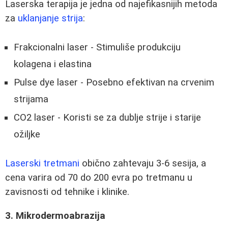
Laserska terapija je jedna od najefikasnijih metoda
za
uklanjanje strija
:
Frakcionalni laser - Stimuliše produkciju
kolagena i elastina
Pulse dye laser - Posebno efektivan na crvenim
strijama
CO2 laser - Koristi se za dublje strije i starije
ožiljke
Laserski tretmani
obično zahtevaju 3-6 sesija, a
cena varira od 70 do 200 evra po tretmanu u
zavisnosti od tehnike i klinike.
3. Mikrodermoabrazija