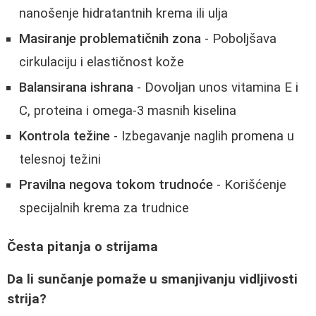
nanošenje hidratantnih krema ili ulja
Masiranje problematičnih zona
- Poboljšava
cirkulaciju i elastičnost kože
Balansirana ishrana
- Dovoljan unos vitamina E i
C, proteina i omega-3 masnih kiselina
Kontrola težine
- Izbegavanje naglih promena u
telesnoj težini
Pravilna negova tokom trudnoće
- Korišćenje
specijalnih krema za trudnice
Česta pitanja o strijama
Da li sunčanje pomaže u smanjivanju vidljivosti
strija?