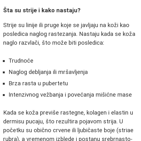
Šta su strije i kako nastaju?
Strije su linije ili pruge koje se javljaju na koži kao
posledica naglog rastezanja. Nastaju kada se koža
naglo razvlači, što može biti posledica:
Trudnoće
Naglog debljanja ili mršavljenja
Brza rasta u pubertetu
Intenzivnog vežbanja i povećanja mišićne mase
Kada se koža previše rastegne, kolagen i elastin u
dermisu pucaju, što rezultira pojavom strija. U
početku su obično crvene ili ljubičaste boje (striae
rubra), a vremenom izblede i postanu srebrnasto-