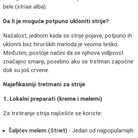
bele (striae alba).
Da li je moguće potpuno ukloniti strije?
Nažalost, jednom kada se strije pojave, potpuno ih
ukloniti bez hirurških metoda je veoma teško.
Međutim, postoje načini da se njihova vidljivost
značajno smanji, posebno ako se tretman započne
dok su još crvene.
Najefikasniji tretmani za strije
1. Lokalni preparati (kreme i melemi)
Za tretiranje strija najčešće se koriste:
Šaljićev melem (Striet)
- Jedan od najpopularnijih