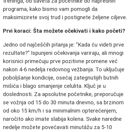
treninga, od saveta za početnike do naprednih
programa, kako bismo vam pomogli da
maksimizirete svoj trud i postignete željene ciljeve.
Prvi koraci: Šta možete očekivati i kako početi?
Jedno od najčešćih pitanja je: "Kada ću videti prve
rezultate?" Ispunjeni očekivanja variraju, ali mnogi
korisnici primećuju prve pozitivne promene već
nakon 4-6 nedelja redovnog vežbanja. To uključuje
poboljšanje kondicije, osećaj zategnutijih butnih
mišića i blago smanjenje celulita. Ključ je u
doslednosti. Za apsolutne početnike, preporučuje
se vožnja od 15 do 30 minuta dnevno, sa brzinom
od oko 15 km/h i sa minimalnim opterećenjem,
naročito ako imate slabija kolena. Svake naredne
nedelje možete povećavati minutážu za 5-10