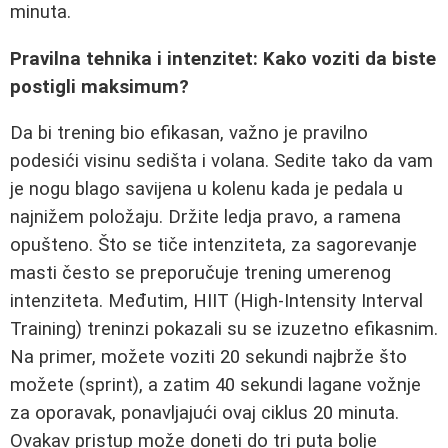
minuta.
Pravilna tehnika i intenzitet: Kako voziti da biste
postigli maksimum?
Da bi trening bio efikasan, važno je pravilno
podesići visinu sedišta i volana. Sedite tako da vam
je nogu blago savijena u kolenu kada je pedala u
najnižem položaju. Držite ledja pravo, a ramena
opušteno. Što se tiče intenziteta, za sagorevanje
masti često se preporučuje trening umerenog
intenziteta. Međutim, HIIT (High-Intensity Interval
Training) treninzi pokazali su se izuzetno efikasnim.
Na primer, možete voziti 20 sekundi najbrže što
možete (sprint), a zatim 40 sekundi lagane vožnje
za oporavak, ponavljajući ovaj ciklus 20 minuta.
Ovakav pristup može doneti do tri puta bolje