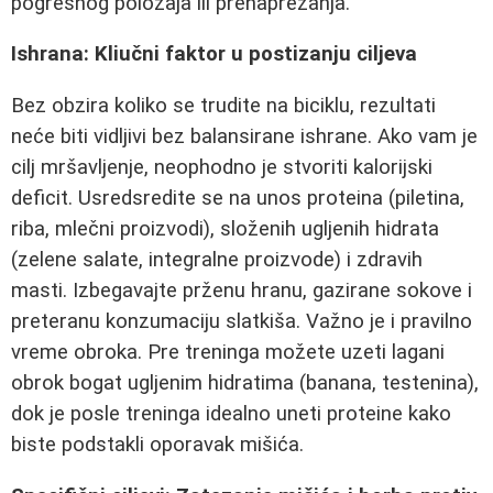
pogrešnog položaja ili prenaprezanja.
Ishrana: Kliučni faktor u postizanju ciljeva
Bez obzira koliko se trudite na biciklu, rezultati
neće biti vidljivi bez balansirane ishrane. Ako vam je
cilj mršavljenje, neophodno je stvoriti kalorijski
deficit. Usredsredite se na unos proteina (piletina,
riba, mlečni proizvodi), složenih ugljenih hidrata
(zelene salate, integralne proizvode) i zdravih
masti. Izbegavajte prženu hranu, gazirane sokove i
preteranu konzumaciju slatkiša. Važno je i pravilno
vreme obroka. Pre treninga možete uzeti lagani
obrok bogat ugljenim hidratima (banana, testenina),
dok je posle treninga idealno uneti proteine kako
biste podstakli oporavak mišića.