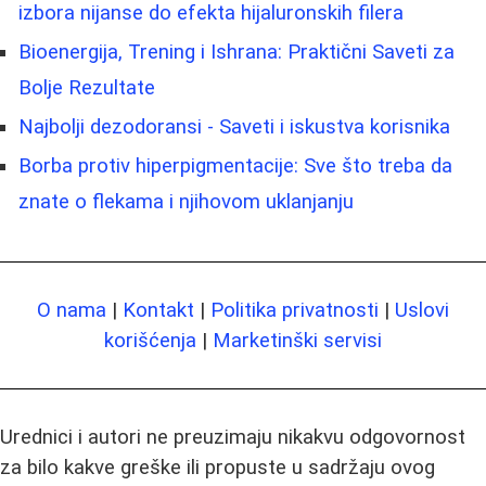
izbora nijanse do efekta hijaluronskih filera
Bioenergija, Trening i Ishrana: Praktični Saveti za
Bolje Rezultate
Najbolji dezodoransi - Saveti i iskustva korisnika
Borba protiv hiperpigmentacije: Sve što treba da
znate o flekama i njihovom uklanjanju
O nama
|
Kontakt
|
Politika privatnosti
|
Uslovi
korišćenja
|
Marketinški servisi
Urednici i autori ne preuzimaju nikakvu odgovornost
za bilo kakve greške ili propuste u sadržaju ovog