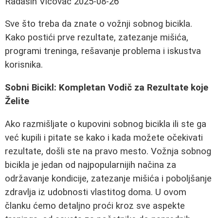
Radašin Vićovac
2025-08-26
Sve što treba da znate o vožnji sobnog bicikla.
Kako postići prve rezultate, zatezanje mišića,
programi treninga, rešavanje problema i iskustva
korisnika.
Sobni Bicikl: Kompletan Vodič za Rezultate koje
Želite
Ako razmišljate o kupovini sobnog bicikla ili ste ga
već kupili i pitate se kako i kada možete očekivati
rezultate, došli ste na pravo mesto. Vožnja sobnog
bicikla je jedan od najpopularnijih načina za
održavanje kondicije, zatezanje mišića i poboljšanje
zdravlja iz udobnosti vlastitog doma. U ovom
članku ćemo detaljno proći kroz sve aspekte