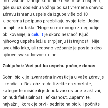
motivišuće. Mnoge korisnice dele priče o uspehu,
gde su uz doslednu vožnju od sat vremena dnevno i
zdravu ishranu uspele da izgube više od 10
kilograma i potpuno preoblikuju svoje telo. Jedna
od njih je istakla: "Noge su mi mnogo zategnutije i
oblikovanije, a
celulit
je skoro nestao." Ključ
njihovog uspeha leži u strpljenju i istrajnosti. Nije
uvek bilo lako, ali redovno vežbanje je postalo deo
njihove svakodnevne rutine.
Zaključak: Vaš put ka uspehu počinje danas
Sobni bicikl je izvanredna investicija u vaše zdravlje
i kondiciju. Bez obzira da li želite da smršate,
zategnete mišiće ili jednostavno ostanete aktivni,
on nudi fleksibilnost i efikasnost. Zapamtite,
najvažniji korak je prvi - sednite na bicikl i počnite