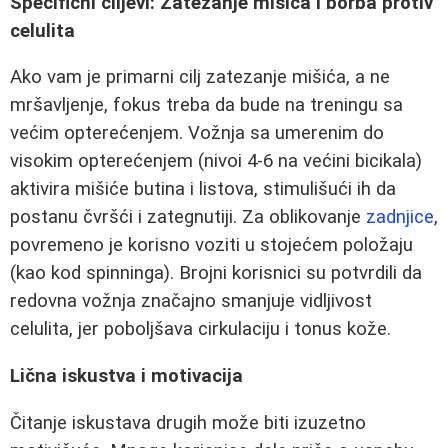
Specifični ciljevi: Zatezanje mišića i borba protiv
celulita
Ako vam je primarni cilj zatezanje mišića, a ne
mršavljenje, fokus treba da bude na treningu sa
većim opterećenjem. Vožnja sa umerenim do
visokim opterećenjem (nivoi 4-6 na većini bicikala)
aktivira mišiće butina i listova, stimulišući ih da
postanu čvršći i zategnutiji. Za oblikovanje
zadnjice
,
povremeno je korisno voziti u stojećem položaju
(kao kod spinninga). Brojni korisnici su potvrdili da
redovna vožnja značajno smanjuje vidljivost
celulita, jer poboljšava cirkulaciju i tonus kože.
Lična iskustva i motivacija
Čitanje iskustava drugih može biti izuzetno