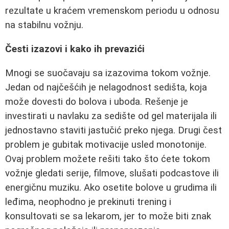
rezultate u kraćem vremenskom periodu u odnosu
na stabilnu vožnju.
Česti izazovi i kako ih prevazići
Mnogi se suočavaju sa izazovima tokom vožnje.
Jedan od najčešćih je nelagodnost sedišta, koja
može dovesti do bolova i uboda. Rešenje je
investirati u navlaku za sedište od gel materijala ili
jednostavno staviti jastučić preko njega. Drugi čest
problem je gubitak motivacije usled monotonije.
Ovaj problem možete rešiti tako što ćete tokom
vožnje gledati serije, filmove, slušati podcastove ili
energičnu muziku. Ako osetite bolove u grudima ili
leđima, neophodno je prekinuti trening i
konsultovati se sa lekarom, jer to može biti znak