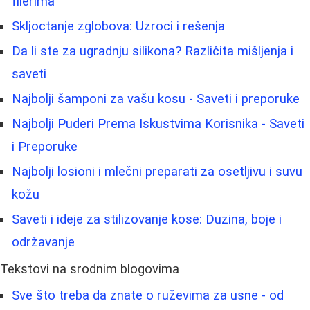
filerima
Skljoctanje zglobova: Uzroci i rešenja
Da li ste za ugradnju silikona? Različita mišljenja i
saveti
Najbolji šamponi za vašu kosu - Saveti i preporuke
Najbolji Puderi Prema Iskustvima Korisnika - Saveti
i Preporuke
Najbolji losioni i mlečni preparati za osetljivu i suvu
kožu
Saveti i ideje za stilizovanje kose: Duzina, boje i
održavanje
Tekstovi na srodnim blogovima
Sve što treba da znate o ruževima za usne - od