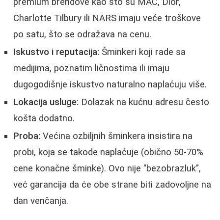
premium brendove kao što su MAC, Dior,
Charlotte Tilbury ili NARS imaju veće troškove
po satu, što se odražava na cenu.
Iskustvo i reputacija:
Šminkeri koji rade sa
medijima, poznatim ličnostima ili imaju
dugogodišnje iskustvo naturalno naplaćuju više.
Lokacija usluge:
Dolazak na kućnu adresu često
košta dodatno.
Proba:
Većina ozbiljnih šminkera insistira na
probi, koja se takode naplaćuje (obično 50-70%
cene konačne šminke). Ovo nije "bezobrazluk",
već garancija da će obe strane biti zadovoljne na
dan venčanja.