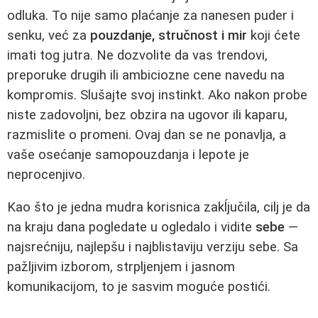
odluka. To nije samo plaćanje za nanesen puder i
senku, već za
pouzdanje, stručnost i mir
koji ćete
imati tog jutra. Ne dozvolite da vas trendovi,
preporuke drugih ili ambiciozne cene navedu na
kompromis. Slušajte svoj instinkt. Ako nakon probe
niste zadovoljni, bez obzira na ugovor ili kaparu,
razmislite o promeni. Ovaj dan se ne ponavlja, a
vaše osećanje samopouzdanja i lepote je
neprocenjivo.
Kao što je jedna mudra korisnica zakĺjučila, cilj je da
na kraju dana pogledate u ogledalo i vidite
sebe
—
najsrećniju, najlepšu i najblistaviju verziju sebe. Sa
pažljivim izborom, strpljenjem i jasnom
komunikacijom, to je sasvim moguće postići.