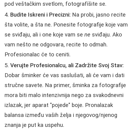
pod veštačkim svetlom, fotografíšite se.
Budite Iskreni i Precizni:
Na probi, jasno recite
šta volite, a šta ne. Ponesite fotografije koje vam
se sviđaju, ali i one koje vam se
ne
sviđaju. Ako
vam nešto ne odgovara, recite to odmah.
Profesionalac će to ceniti.
Verujte Profesionalcu, ali Zadržite Svoj Stav:
Dobar šminker će vas saslušati, ali će vam i dati
stručne savete. Na primer, šminka za fotografije
mora biti malo intenzivnija nego za svakodnevni
izlazak, jer aparat "pojede" boje. Pronalazak
balansa između vaših želja i njegovog/njenog
znanja je put ka uspehu.