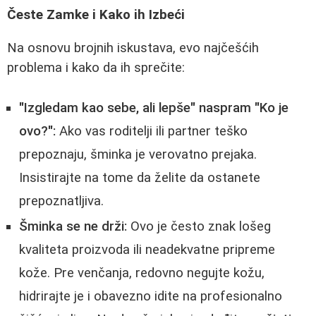
Česte Zamke i Kako ih Izbeći
Na osnovu brojnih iskustava, evo najčešćih
problema i kako da ih sprečite:
"Izgledam kao sebe, ali lepše" naspram "Ko je
ovo?":
Ako vas roditelji ili partner teško
prepoznaju, šminka je verovatno prejaka.
Insistirajte na tome da želite da ostanete
prepoznatljiva.
Šminka se ne drži:
Ovo je često znak lošeg
kvaliteta proizvoda ili neadekvatne pripreme
kože. Pre venčanja, redovno negujte kožu,
hidrirajte je i obavezno idite na profesionalno