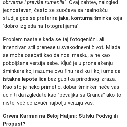
obrvama i previše rumenila
". Ovaj zahtev, naizgled
jednostavan, često se suočava sa realnošću
studija gde se preferira
jaka, konturna šminka
koja
"dobro izgleda na fotografijama".
Problem nastaje kada se taj fotogenični, ali
intenzivan stil prenese u svakodnevni život. Mlada
se može osećati kao da nosi masku, a ne kao
poboljšana verzija sebe. Kĺjuč je u pronalaženju
šminkera koji razume ovu finu razliku i koji ume da
istakne lepote lica
bez gubitka prirodnog izraza.
Kao što je neko primetio, dobar šminker neće vas
učiniti da izgledate kao "pevaljka sa Granda" ako to
niste, već će izvući najbolju verziju vas.
Crveni Karmin na Beloj Haljini: Stilski Podvig ili
Propust?