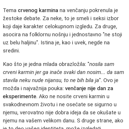
Tema
crvenog karmina
na venčanju pokrenula je
žestoke debate. Za neke, to je smeli i seksi izbor
koji daje karakter celokupnom izgledu. Za druge,
asocira na folklornu nošnju i jednostavno "ne stoji
uz belu haljinu". Istina je, kao i uvek, negde na
sredini.
Kao što je jedna mlada obrazložila: "
nosila sam
crveni karmin jer ga inače svaki dan nosim... da sam
stavila neku nude nijansu, to ne bih bila ja
". Ovo je
možda i najvažnija pouka:
venčanje nije dan za
eksperimente
. Ako ne nosite crveni karmin u
svakodnevnom životu i ne osećate se sigurno u
njemu, verovatno nije dobra ideja da se okušate u
njemu na vašem velikom danu. S druge strane, ako
je to deo vašeg identiteta, može izgledati