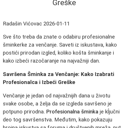
Greške
Radašin Vićovac
2026-01-11
Sve što treba da znate o odabiru profesionalne
šminkerke za venčanje. Saveti iz iskustava, kako
postići prirodan izgled, koliko košta šminkanje i
kako izbeći razočaranje na najvažniji dan.
Savršena Šminka za Venčanje: Kako Izabrati
Profesionalca i Izbeći Greške
Venčanje je jedan od najvažnijih dana u životu
svake osobe, a želja da se izgleda savršeno je
potpuno prirodna.
Profesionalna šminka
je kĺjučni
deo tog savršenstva. Međutim, kako pokazuju
brojna iskustva sa foruma i društvenih mreža, put