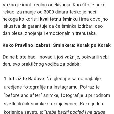
Važno je imati realna očekivanja. Kao što je neko
rekao, za manje od 3000 dinara teško je naći
nekoga ko koristi
kvalitetnu šminku
i ima dovoljno
iskustva da garantuje da će šminka izdržati ceo
dan plesa, znojenja i emocionalnih trenutaka.
Kako Pravilno Izabrati Šminkera: Korak po Korak
Da ne biste bacili novac i, još važnije, pokvarili sebi
dan, evo praktičnog vodiča za odabir:
Istražite Radove:
Ne gledajte samo najbolje,
uredjene fotografije na Instagramu. Potražite
"before and after" snimke, fotografije u prirodnom
svetlu ili čak snimke sa kraja večeri. Kako jedna
korisnica savetuje: "
treba baciti pogled i na druge