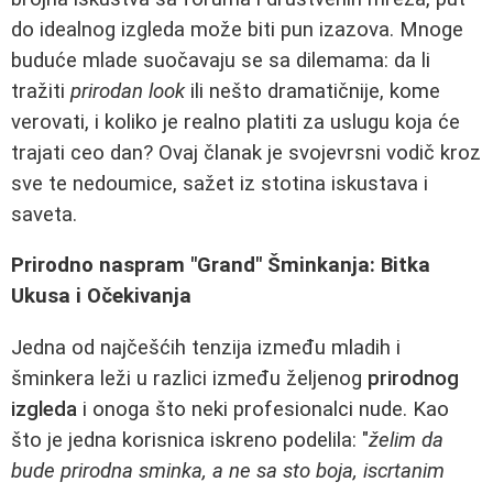
do idealnog izgleda može biti pun izazova. Mnoge
buduće mlade suočavaju se sa dilemama: da li
tražiti
prirodan look
ili nešto dramatičnije, kome
verovati, i koliko je realno platiti za uslugu koja će
trajati ceo dan? Ovaj članak je svojevrsni vodič kroz
sve te nedoumice, sažet iz stotina iskustava i
saveta.
Prirodno naspram "Grand" Šminkanja: Bitka
Ukusa i Očekivanja
Jedna od najčešćih tenzija između mladih i
šminkera leži u razlici između željenog
prirodnog
izgleda
i onoga što neki profesionalci nude. Kao
što je jedna korisnica iskreno podelila: "
želim da
bude prirodna sminka, a ne sa sto boja, iscrtanim