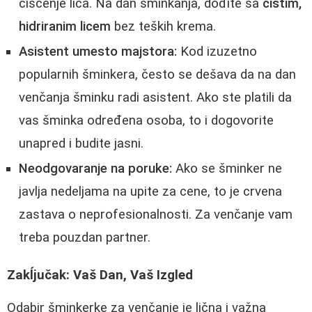
čišćenje lica. Na dan šminkanja, dođite sa
čistim,
hidriranim licem
bez teških krema.
Asistent umesto majstora:
Kod izuzetno
popularnih šminkera, često se dešava da na dan
venčanja šminku radi asistent. Ako ste platili da
vas šminka određena osoba, to i dogovorite
unapred i budite jasni.
Neodgovaranje na poruke:
Ako se šminker ne
javlja nedeljama na upite za cene, to je crvena
zastava o neprofesionalnosti. Za venčanje vam
treba pouzdan partner.
Zakĺjučak: Vaš Dan, Vaš Izgled
Odabir šminkerke za venčanje je lična i važna