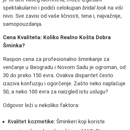
spektakularno i podići celokupan
bridal look
na viši
nivo. Sve zavisi od vaše ličnosti, tena i, najvažnije,
samopouzdanja.
Cena Kvaliteta: Koliko Realno Košta Dobra
Šminka?
Raspon cena za profesionalno šminkanje za
venčanje u Beogradu i Novom Sadu je ogroman, od
30 do preko 150 evra. Ovakva disparitet često
izaziva konfuziju i ogorčenje. Zašto neko naplaćuje
50, a neko 100 evra za naizgled istu uslugu?
Odgovor leži u nekoliko faktora:
Kvalitet kozmetike:
Šminkeri koji koriste