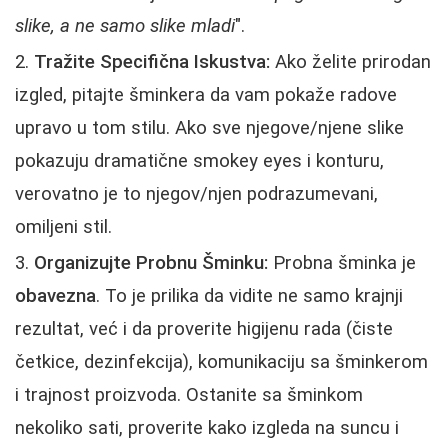
slike, a ne samo slike mladi
".
Tražite Specifična Iskustva:
Ako želite prirodan
izgled, pitajte šminkera da vam pokaže radove
upravo u tom stilu. Ako sve njegove/njene slike
pokazuju dramatične smokey eyes i konturu,
verovatno je to njegov/njen podrazumevani,
omiljeni stil.
Organizujte Probnu Šminku:
Probna šminka je
obavezna
. To je prilika da vidite ne samo krajnji
rezultat, već i da proverite higijenu rada (čiste
četkice, dezinfekcija), komunikaciju sa šminkerom
i trajnost proizvoda. Ostanite sa šminkom
nekoliko sati, proverite kako izgleda na suncu i