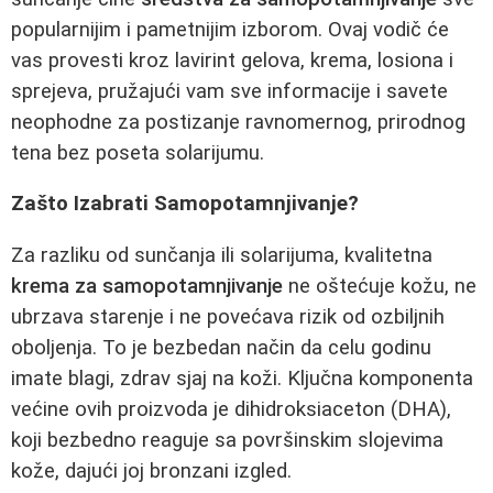
popularnijim i pametnijim izborom. Ovaj vodič će
vas provesti kroz lavirint gelova, krema, losiona i
sprejeva, pružajući vam sve informacije i savete
neophodne za postizanje ravnomernog, prirodnog
tena bez poseta solarijumu.
Zašto Izabrati Samopotamnjivanje?
Za razliku od sunčanja ili solarijuma, kvalitetna
krema za samopotamnjivanje
ne oštećuje kožu, ne
ubrzava starenje i ne povećava rizik od ozbiljnih
oboljenja. To je bezbedan način da celu godinu
imate blagi, zdrav sjaj na koži. Ključna komponenta
većine ovih proizvoda je dihidroksiaceton (DHA),
koji bezbedno reaguje sa površinskim slojevima
kože, dajući joj bronzani izgled.