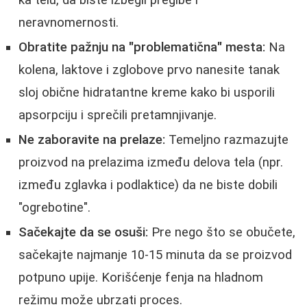
ka telu, da biste izbegli pregibe i
neravnomernosti.
Obratite pažnju na "problematična" mesta:
Na
kolena, laktove i zglobove prvo nanesite tanak
sloj obične hidratantne kreme kako bi usporili
apsorpciju i sprečili pretamnjivanje.
Ne zaboravite na prelaze:
Temeljno razmazujte
proizvod na prelazima između delova tela (npr.
između zglavka i podlaktice) da ne biste dobili
"ogrebotine".
Sačekajte da se osuši:
Pre nego što se obučete,
sačekajte najmanje 10-15 minuta da se proizvod
potpuno upije. Korišćenje fenja na hladnom
režimu može ubrzati proces.