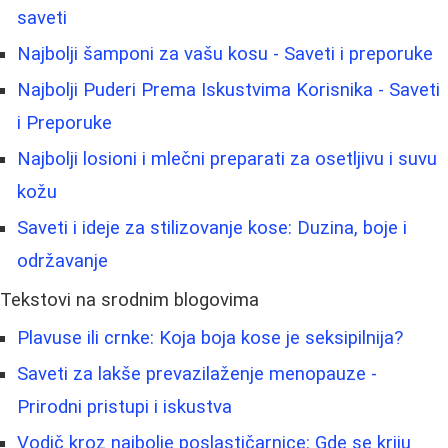
saveti
Najbolji šamponi za vašu kosu - Saveti i preporuke
Najbolji Puderi Prema Iskustvima Korisnika - Saveti
i Preporuke
Najbolji losioni i mlečni preparati za osetljivu i suvu
kožu
Saveti i ideje za stilizovanje kose: Duzina, boje i
održavanje
Tekstovi na srodnim blogovima
Plavuse ili crnke: Koja boja kose je seksipilnija?
Saveti za lakše prevazilaženje menopauze -
Prirodni pristupi i iskustva
Vodič kroz najbolje poslastičarnice: Gde se kriju