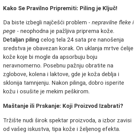
Kako Se Pravilno Pripremiti: Piling je Ključ!
Da biste izbegli najčešći problem -
nepravilne fleke i
pege
- neophodna je pažljiva priprema kože.
Detaljan piling
celog tela 24 sata pre nanošenja
sredstva je obavezan korak. On uklanja mrtve ćelije
kože koje bi mogle da apsorbuju boju
neravnomerno. Posebnu pažnju obratite na
zglobove, kolena i laktove, gde je koža deblja i
sklonija tamnjenju. Nakon pilinga, dobro isperite
kožu i osušite je mekim peškirom.
Maštanje ili Prskanje: Koji Proizvod Izabrati?
Tržište nudi širok spektar proizvoda, a izbor zavisi
od vašeg iskustva, tipa kože i željenog efekta.