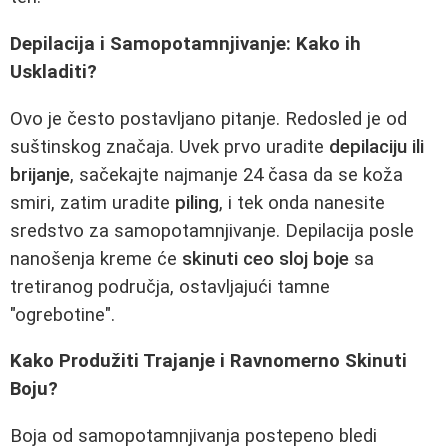
Depilacija i Samopotamnjivanje: Kako ih
Uskladiti?
Ovo je često postavljano pitanje. Redosled je od
suštinskog značaja. Uvek prvo uradite
depilaciju ili
brijanje
, sačekajte najmanje 24 časa da se koža
smiri, zatim uradite
piling
, i tek onda nanesite
sredstvo za samopotamnjivanje. Depilacija posle
nanošenja kreme će
skinuti ceo sloj boje
sa
tretiranog područja, ostavljajući tamne
"ogrebotine".
Kako Produžiti Trajanje i Ravnomerno Skinuti
Boju?
Boja od samopotamnjivanja postepeno bledi