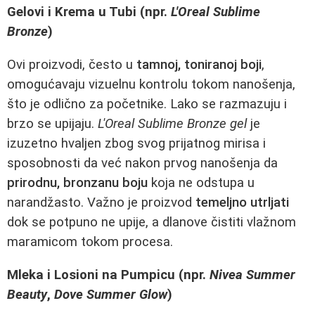
Gelovi i Krema u Tubi (npr.
L'Oreal Sublime
Bronze
)
Ovi proizvodi, često u
tamnoj, toniranoj boji
,
omogućavaju vizuelnu kontrolu tokom nanošenja,
što je odlično za početnike. Lako se razmazuju i
brzo se upijaju.
L'Oreal Sublime Bronze gel
je
izuzetno hvaljen zbog svog prijatnog mirisa i
sposobnosti da već nakon prvog nanošenja da
prirodnu, bronzanu boju
koja ne odstupa u
narandžasto. Važno je proizvod
temeljno utrljati
dok se potpuno ne upije, a dlanove čistiti vlažnom
maramicom tokom procesa.
Mleka i Losioni na Pumpicu (npr.
Nivea Summer
Beauty
,
Dove Summer Glow
)