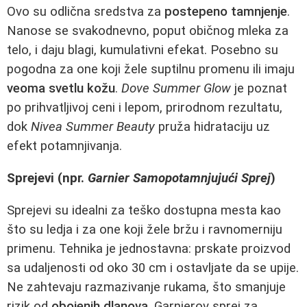
Ovo su odlična sredstva za
postepeno tamnjenje
.
Nanose se svakodnevno, poput običnog mleka za
telo, i daju blagi, kumulativni efekat. Posebno su
pogodna za one koji žele suptilnu promenu ili imaju
veoma svetlu kožu
.
Dove Summer Glow
je poznat
po prihvatljivoj ceni i lepom, prirodnom rezultatu,
dok
Nivea Summer Beauty
pruža hidrataciju uz
efekt potamnjivanja.
Sprejevi (npr.
Garnier Samopotamnjujući Sprej
)
Sprejevi su idealni za teško dostupna mesta kao
što su ledja i za one koji žele bržu i ravnomerniju
primenu. Tehnika je jednostavna: prskate proizvod
sa udaljenosti od oko 30 cm i ostavljate da se upije.
Ne zahtevaju razmazivanje rukama, što smanjuje
rizik od
obojenih dlanova
. Garnierov sprej za