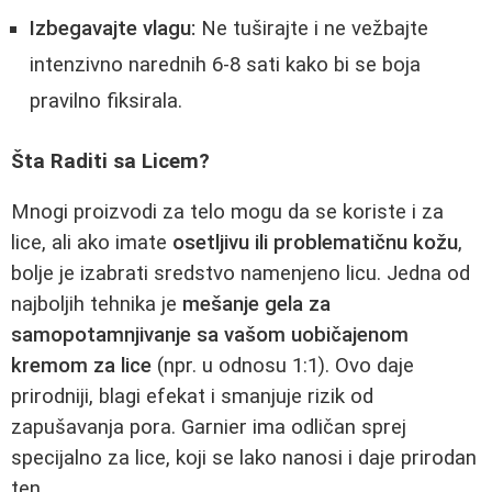
Izbegavajte vlagu:
Ne tuširajte i ne vežbajte
intenzivno narednih 6-8 sati kako bi se boja
pravilno fiksirala.
Šta Raditi sa Licem?
Mnogi proizvodi za telo mogu da se koriste i za
lice, ali ako imate
osetljivu ili problematičnu kožu
,
bolje je izabrati sredstvo namenjeno licu. Jedna od
najboljih tehnika je
mešanje gela za
samopotamnjivanje sa vašom uobičajenom
kremom za lice
(npr. u odnosu 1:1). Ovo daje
prirodniji, blagi efekat i smanjuje rizik od
zapušavanja pora. Garnier ima odličan sprej
specijalno za lice, koji se lako nanosi i daje prirodan
ten.