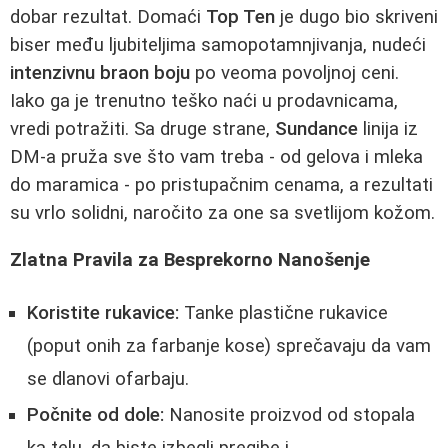
dobar rezultat. Domaći
Top Ten
je dugo bio skriveni
biser među ljubiteljima samopotamnjivanja, nudeći
intenzivnu braon boju
po veoma povoljnoj ceni.
Iako ga je trenutno teško naći u prodavnicama,
vredi potražiti. Sa druge strane,
Sundance
linija iz
DM-a pruža sve što vam treba - od gelova i mleka
do maramica - po pristupačnim cenama, a rezultati
su vrlo solidni, naročito za one sa svetlijom kožom.
Zlatna Pravila za Besprekorno Nanošenje
Koristite rukavice:
Tanke plastične rukavice
(poput onih za farbanje kose) sprečavaju da vam
se dlanovi ofarbaju.
Počnite od dole:
Nanosite proizvod od stopala