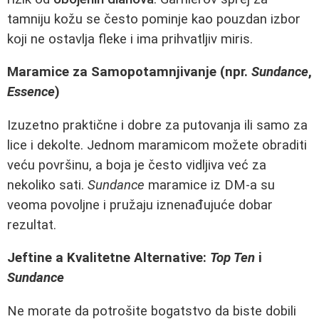
tamniju kožu se često pominje kao pouzdan izbor
koji ne ostavlja fleke i ima prihvatljiv miris.
Maramice za Samopotamnjivanje (npr.
Sundance
,
Essence
)
Izuzetno praktične i dobre za putovanja ili samo za
lice i dekolte. Jednom maramicom možete obraditi
veću površinu, a boja je često vidljiva već za
nekoliko sati.
Sundance
maramice iz DM-a su
veoma povoljne i pružaju iznenađujuće dobar
rezultat.
Jeftine a Kvalitetne Alternative:
Top Ten
i
Sundance
Ne morate da potrošite bogatstvo da biste dobili