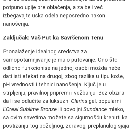
potpuno upije pre oblačenja, a za beli već
izbegavajte uska odela neposredno nakon
nanošenja.
Zaključak: Vaš Put ka Savršenom Tenu
Pronalaženje idealnog sredstva za
samopotamnjivanje je malo putovanje. Ono što
odlično funkcioniše na jednoj osobi možda neće
dati isti efekat na drugoj, zbog razlika u tipu kože,
pH vrednosti i tehnici nanošenja. Ključ je u
strpljenju, pravilnoj pripremi i vežbanju. Bez obzira
da li se odlučite za luksuzni
Clarins
gel, popularni
L'Oreal Sublime Bronze
ili povoljni
Sundance
mleko,
sa ovim savetima možete sa sigurnošću krenuti ka
postizanju tog poželjnog, zdravog, preplanulog sjaja