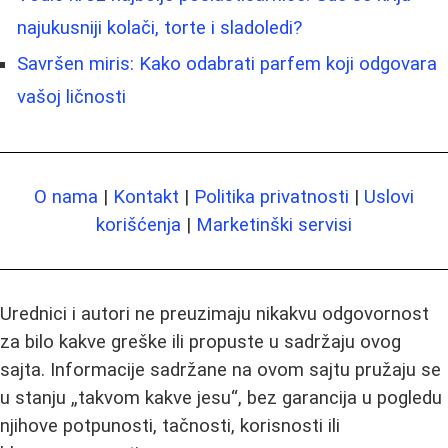
najukusniji kolači, torte i sladoledi?
Savršen miris: Kako odabrati parfem koji odgovara
vašoj ličnosti
O nama
|
Kontakt
|
Politika privatnosti
|
Uslovi
korišćenja
|
Marketinški servisi
Urednici i autori ne preuzimaju nikakvu odgovornost
za bilo kakve greške ili propuste u sadržaju ovog
sajta. Informacije sadržane na ovom sajtu pružaju se
u stanju „takvom kakve jesu“, bez garancija u pogledu
njihove potpunosti, tačnosti, korisnosti ili