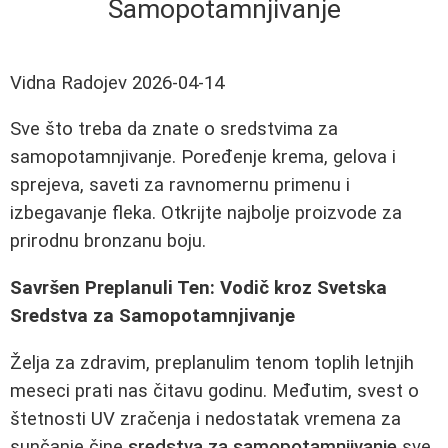
Samopotamnjivanje
Vidna Radojev
2026-04-14
Sve što treba da znate o sredstvima za
samopotamnjivanje. Poređenje krema, gelova i
sprejeva, saveti za ravnomernu primenu i
izbegavanje fleka. Otkrijte najbolje proizvode za
prirodnu bronzanu boju.
Savršen Preplanuli Ten: Vodič kroz Svetska
Sredstva za Samopotamnjivanje
Želja za zdravim, preplanulim tenom toplih letnjih
meseci prati nas čitavu godinu. Međutim, svest o
štetnosti UV zračenja i nedostatak vremena za
sunčanje čine
sredstva za samopotamnjivanje
sve