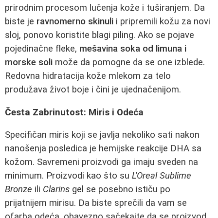
prirodnim procesom lučenja kože i tuširanjem. Da
biste je
ravnomerno skinuli
i pripremili kožu za novi
sloj, ponovo koristite blagi piling. Ako se pojave
pojedinačne fleke,
mešavina soka od limuna i
morske soli
može da pomogne da se one izblede.
Redovna hidratacija kože mlekom za telo
produžava život boje i čini je ujednačenijom.
Česta Zabrinutost: Miris i Odeća
Specifičan miris koji se javlja nekoliko sati nakon
nanošenja posledica je hemijske reakcije DHA sa
kožom. Savremeni proizvodi ga imaju sveden na
minimum. Proizvodi kao što su
L'Oreal Sublime
Bronze
ili
Clarins
gel se posebno ističu po
prijatnijem mirisu. Da biste sprečili da vam se
ofarba odeća, obavezno sačekajte da se proizvod