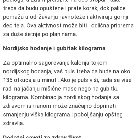
treba da budu opuštene i prate korak, dok palice
pomažu u održavanju ravnoteže i aktiviraju gornji
deo tela. Ova aktivnost može biti i odlična priprema
za duže šetnje po planinama.
Nordijsko hodanje i gubitak kilograma
Za optimalno sagorevanje kalorija tokom
nordijskog hodanja, vaš puls treba da bude na oko
135 otkucaja u minuti. Ako je puls viši, tada se više
radi na jačanju mišićne mase nego na gubitku
kilograma. Kombinacija nordijskog hodanja sa
zdravom ishranom može značajno doprineti
smanjenju viška kilograma i poboljšanju opšteg
zdravlja.
Dodatni saveti za zdrav život