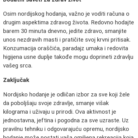
Osim nordijskog hodanja, važno je voditi računa o
drugim aspektima zdravog života. Redovno hodajte
barem 30 minuta dnevno, jedite zdravo, smanjite
unos nezdravih masti i pratičite svoj krvni pritisak.
Konzumacija oraščića, paradajz umaka i redovita
higijena usne duplje takođe mogu doprineti zdravlju
vašeg srca.
Zaključak
Nordijsko hodanje je odličan izbor za sve koji žele
da poboljšaju svoje zdravlje, smanje višak
kilograma i uživaju u prirodi. Ova aktivnost je
jednostavna, jeftina i pogodna za sve uzraste. Uz
pravilnu tehniku i odgovarajuću opremu, nordijsko
hodanje može postati vaša omiljena rekreacija koja