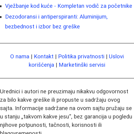
Vježbanje kod kuće - Kompletan vodič za početnike
Dezodoransi i antiperspiranti: Aluminijum,
bezbednost i izbor bez greške
O nama
|
Kontakt
|
Politika privatnosti
|
Uslovi
korišćenja
|
Marketinški servisi
Urednici i autori ne preuzimaju nikakvu odgovornost
za bilo kakve greške ili propuste u sadržaju ovog
sajta. Informacije sadržane na ovom sajtu pružaju se
u stanju „takvom kakve jesu“, bez garancija u pogledu
njihove potpunosti, tačnosti, korisnosti ili
blagovremenosti.