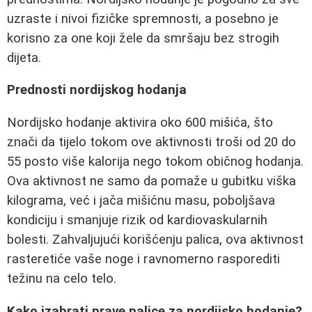
uzraste i nivoi fizičke spremnosti, a posebno je
korisno za one koji žele da smršaju bez strogih
dijeta.
Prednosti nordijskog hodanja
Nordijsko hodanje aktivira oko 600 mišića, što
znači da tijelo tokom ove aktivnosti troši od 20 do
55 posto više kalorija nego tokom običnog hodanja.
Ova aktivnost ne samo da pomaže u gubitku viška
kilograma, već i jača mišićnu masu, poboljšava
kondiciju i smanjuje rizik od kardiovaskularnih
bolesti. Zahvaljujući korišćenju palica, ova aktivnost
rasteretiće vaše noge i ravnomerno rasporediti
težinu na celo telo.
Kako izabrati prave palice za nordijsko hodanje?