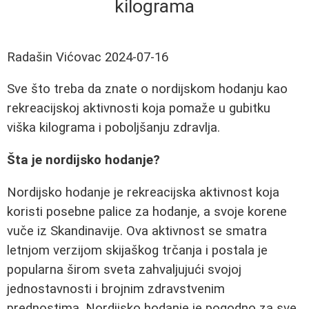
kilograma
Radašin Vićovac
2024-07-16
Sve što treba da znate o nordijskom hodanju kao
rekreacijskoj aktivnosti koja pomaže u gubitku
viška kilograma i poboljšanju zdravlja.
Šta je nordijsko hodanje?
Nordijsko hodanje je rekreacijska aktivnost koja
koristi posebne palice za hodanje, a svoje korene
vuče iz Skandinavije. Ova aktivnost se smatra
letnjom verzijom skijaškog trčanja i postala je
popularna širom sveta zahvaljujući svojoj
jednostavnosti i brojnim zdravstvenim
prednostima. Nordijsko hodanje je pogodno za sve