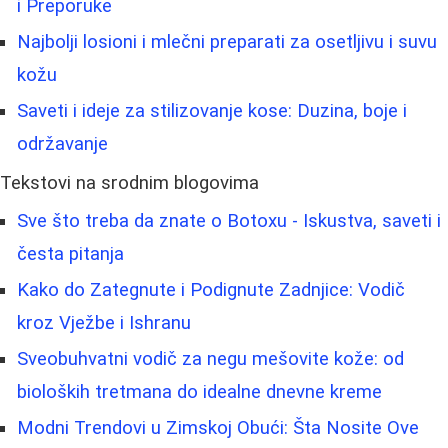
i Preporuke
Najbolji losioni i mlečni preparati za osetljivu i suvu
kožu
Saveti i ideje za stilizovanje kose: Duzina, boje i
održavanje
Tekstovi na srodnim blogovima
Sve što treba da znate o Botoxu - Iskustva, saveti i
česta pitanja
Kako do Zategnute i Podignute Zadnjice: Vodič
kroz Vježbe i Ishranu
Sveobuhvatni vodič za negu mešovite kože: od
bioloških tretmana do idealne dnevne kreme
Modni Trendovi u Zimskoj Obući: Šta Nosite Ove