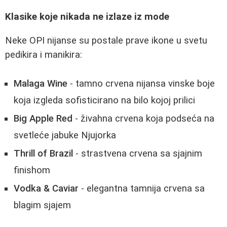
Klasike koje nikada ne izlaze iz mode
Neke OPI nijanse su postale prave ikone u svetu
pedikira i manikira:
Malaga Wine
- tamno crvena nijansa vinske boje
koja izgleda sofisticirano na bilo kojoj prilici
Big Apple Red
- živahna crvena koja podseća na
svetleće jabuke Njujorka
Thrill of Brazil
- strastvena crvena sa sjajnim
finishom
Vodka & Caviar
- elegantna tamnija crvena sa
blagim sjajem