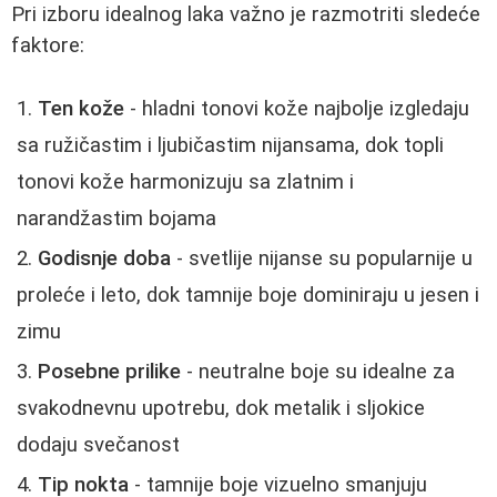
Pri izboru idealnog laka važno je razmotriti sledeće
faktore:
Ten kože
- hladni tonovi kože najbolje izgledaju
sa ružičastim i ljubičastim nijansama, dok topli
tonovi kože harmonizuju sa zlatnim i
narandžastim bojama
Godisnje doba
- svetlije nijanse su popularnije u
proleće i leto, dok tamnije boje dominiraju u jesen i
zimu
Posebne prilike
- neutralne boje su idealne za
svakodnevnu upotrebu, dok metalik i sljokice
dodaju svečanost
Tip nokta
- tamnije boje vizuelno smanjuju