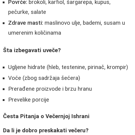
Povrće:
brokoli, karfiol, šargarepa, kupus,
pečurke, salate
Zdrave masti:
maslinovo ulje, bademi, susam u
umerenim količinama
Šta izbegavati uveče?
Ugljene hidrate (hleb, testenine, pirinač, krompir)
Voće (zbog sadržaja šećera)
Prerađene proizvode i brzu hranu
Prevelike porcije
Česta Pitanja o Večernjoj Ishrani
Da li je dobro preskakati večeru?