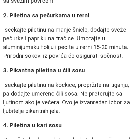
sa svežim povrćem.
2. Piletina sa pečurkama u rerni
Iseckajte piletinu na manje šnicle, dodajte sveže
pečurke i papriku na tračice. Umotajte u
aluminijumsku foliju i pecite u rerni 15-20 minuta.
Prirodni sokovi iz povrća će osigurati sočnost.
3. Pikantna piletina u čili sosu
Iseckajte piletinu na kockice, propržite na tiganju,
pa dodajte umereno čili sosa. Ne preterujte sa
ljutinom ako je večera. Ovo je izvanredan izbor za
ljubitelje pikantnih jela.
4. Piletina u kari sosu