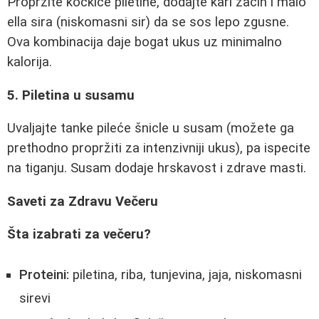
Propržite kockice piletine, dodajte kari začin i malo
ella sira (niskomasni sir) da se sos lepo zgusne.
Ova kombinacija daje bogat ukus uz minimalno
kalorija.
5. Piletina u susamu
Uvaljajte tanke pileće šnicle u susam (možete ga
prethodno propržiti za intenzivniji ukus), pa ispecite
na tiganju. Susam dodaje hrskavost i zdrave masti.
Saveti za Zdravu Večeru
Šta izabrati za večeru?
Proteini:
piletina, riba, tunjevina, jaja, niskomasni
sirevi