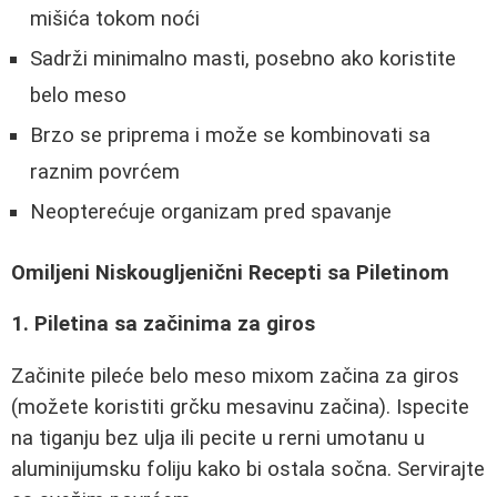
mišića tokom noći
Sadrži minimalno masti, posebno ako koristite
belo meso
Brzo se priprema i može se kombinovati sa
raznim povrćem
Neopterećuje organizam pred spavanje
Omiljeni Niskougljenični Recepti sa Piletinom
1. Piletina sa začinima za giros
Začinite pileće belo meso mixom začina za giros
(možete koristiti grčku mesavinu začina). Ispecite
na tiganju bez ulja ili pecite u rerni umotanu u
aluminijumsku foliju kako bi ostala sočna. Servirajte