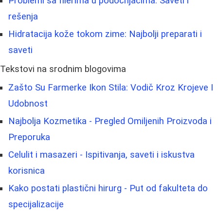
Problemi sa filerima u podočnjacima: Saveti i
rešenja
Hidratacija kože tokom zime: Najbolji preparati i
saveti
Tekstovi na srodnim blogovima
Zašto Su Farmerke Ikon Stila: Vodič Kroz Krojeve I
Udobnost
Najbolja Kozmetika - Pregled Omiljenih Proizvoda i
Preporuka
Celulit i masazeri - Ispitivanja, saveti i iskustva
korisnica
Kako postati plastični hirurg - Put od fakulteta do
specijalizacije