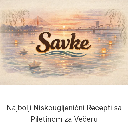
Najbolji Niskougljenični Recepti sa
Piletinom za Večeru