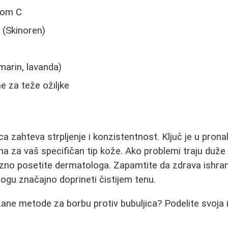
nom C
u (Skinoren)
marin, lavanda)
 za teže ožiljke
ca zahteva strpljenje i konzistentnost. Ključ je u pron
a za vaš specifičan tip kože. Ako problemi traju duže 
no posetite dermatologa. Zapamtite da zdrava ishrana
gu značajno doprineti čistijem tenu.
zane metode za borbu protiv bubuljica? Podelite svoja 