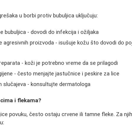
ešaka u borbi protiv bubuljica uključuju:
 bubuljica - dovodi do infekcija i ožiljaka
e agresivnih proizvoda - isušuje kožu što dovodi do p
parata - koži je potrebno vreme da se prilagodi
ijene - često menjajte jastučnice i peskire za lice
 slučajeva - konsultujte dermatologa
ljcima i flekama?
ice povuku, često ostaju crvene ili tamne fleke. Za nji
u: