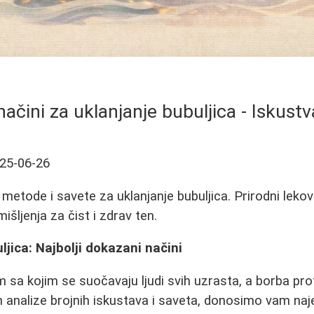
načini za uklanjanje bubuljica - Iskustv
25-06-26
metode i savete za uklanjanje bubuljica. Prirodni lekov
išljenja za čist i zdrav ten.
ljica: Najbolji dokazani načini
 sa kojim se suočavaju ljudi svih uzrasta, a borba prot
n analize brojnih iskustava i saveta, donosimo vam naj