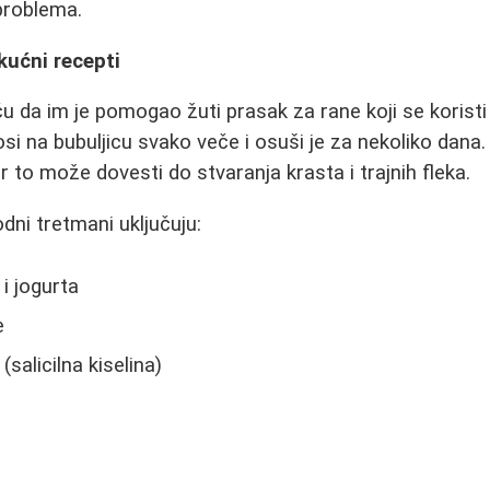
problema.
 kućni recepti
ču da im je pomogao žuti prasak za rane koji se koristi
si na bubuljicu svako veče i osuši je za nekoliko dana.
er to može dovesti do stvaranja krasta i trajnih fleka.
dni tretmani uključuju:
i jogurta
e
(salicilna kiselina)