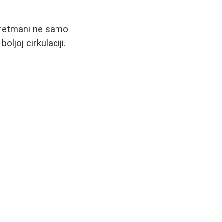
 tretmani ne samo
oljoj cirkulaciji.