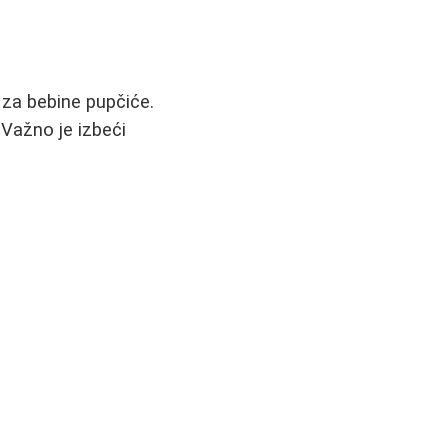
 za bebine pupčiće.
 Važno je izbeći