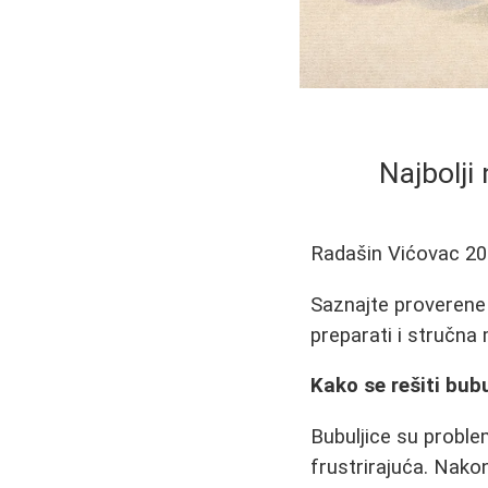
Najbolji 
Radašin Vićovac
20
Saznajte proverene 
preparati i stručna m
Kako se rešiti bubu
Bubuljice su problem
frustrirajuća. Nako