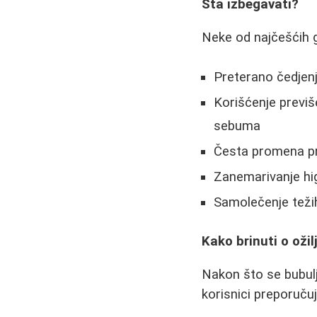
Šta izbegavati?
Neke od najčešćih gr
Preterano čedjenje
Korišćenje previš
sebuma
Česta promena pre
Zanemarivanje hig
Samolečenje težih
Kako brinuti o oži
Nakon što se bubulj
korisnici preporučuj