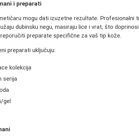
mani i preparati
metičaru mogu dati izuzetne rezultate. Profesionalni
ružaju dubinsku negu, masiraju lice i vrat, što doprinosi b
poručiti preparate specifične za vaš tip kože.
i preparati uključuju:
ce kolekcija
 serija
voda
n/gel
mani