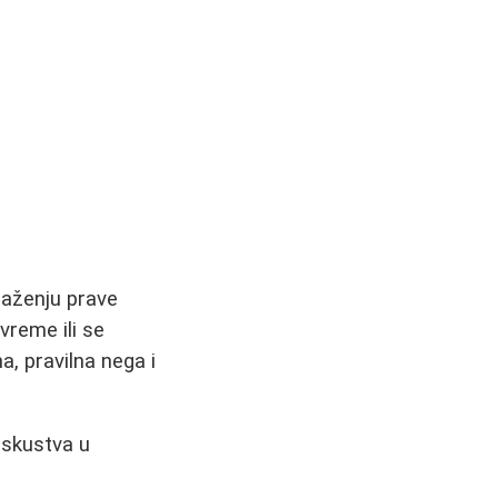
alaženju prave
vreme ili se
, pravilna nega i
iskustva u