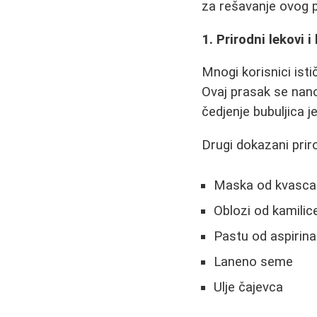
za rešavanje ovog 
1. Prirodni lekovi i
Mnogi korisnici isti
Ovaj prasak se nano
čedjenje bubuljica j
Drugi dokazani priro
Maska od kvasca 
Oblozi od kamilic
Pastu od aspirina 
Laneno seme
Ulje čajevca