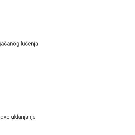
ojačanog lučenja
hovo uklanjanje