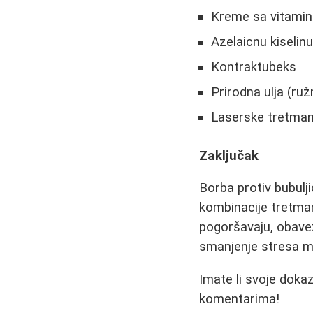
Kreme sa vitami
Azelaicnu kiselin
Kontraktubeks
Prirodna ulja (ruž
Laserske tretmane
Zaključak
Borba protiv bubulji
kombinacije tretman
pogoršavaju, obavez
smanjenje stresa mo
Imate li svoje doka
komentarima!