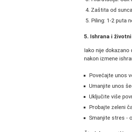
Zaštita od sunca
Piling: 1-2 puta 
5. Ishrana i životni
Iako nije dokazano 
nakon izmene ishra
Povećajte unos v
Umanjite unos še
Uključite više pov
Probajte zeleni ča
Smanjite stres - 