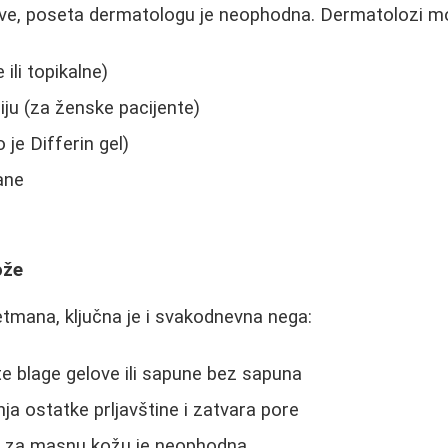
jeve, poseta dermatologu je neophodna. Dermatolozi mo
 ili topikalne)
ju (za ženske pacijente)
 je Differin gel)
ane
ože
etmana, ključna je i svakodnevna nega:
te blage gelove ili sapune bez sapuna
nja ostatke prljavštine i zatvara pore
 i za masnu kožu je neophodna