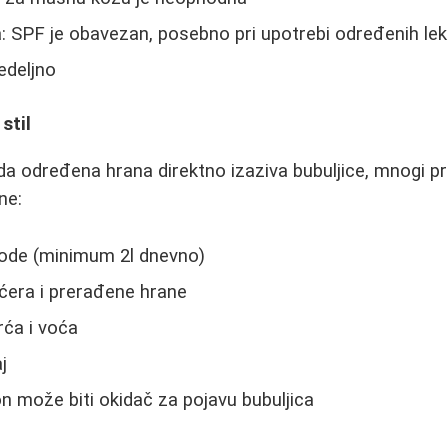
: SPF je obavezan, posebno pri upotrebi određenih le
nedeljno
 stil
da određena hrana direktno izaziva bubuljice, mnogi p
ne:
ode (minimum 2l dnevno)
ćera i prerađene hrane
rća i voća
j
on može biti okidač za pojavu bubuljica