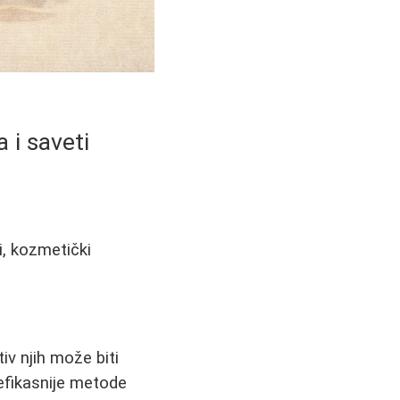
a i saveti
i, kozmetički
iv njih može biti
efikasnije metode