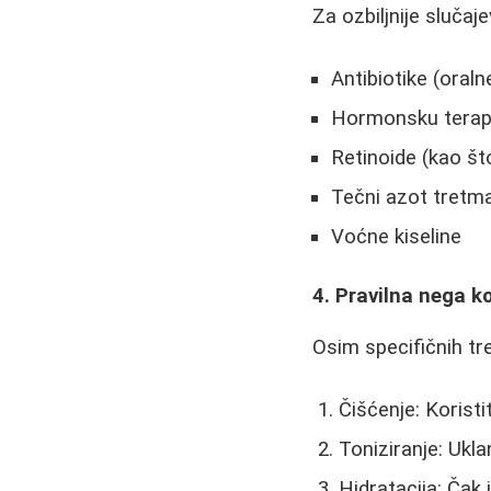
Za ozbiljnije sluča
Antibiotike (oralne
Hormonsku terapi
Retinoide (kao što
Tečni azot tretm
Voćne kiseline
4. Pravilna nega k
Osim specifičnih tr
Čišćenje: Koristi
Toniziranje: Ukla
Hidratacija: Čak