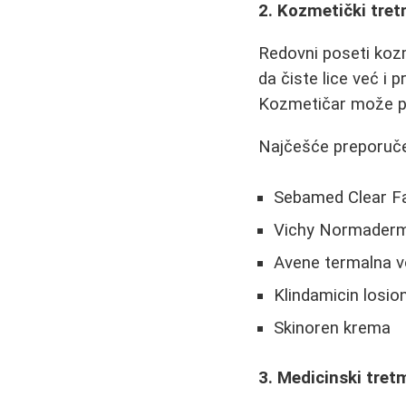
2. Kozmetički tret
Redovni poseti koz
da čiste lice već i p
Kozmetičar može pre
Najčešće preporučen
Sebamed Clear Fa
Vichy Normaderm
Avene termalna 
Klindamicin losio
Skinoren krema
3. Medicinski tret