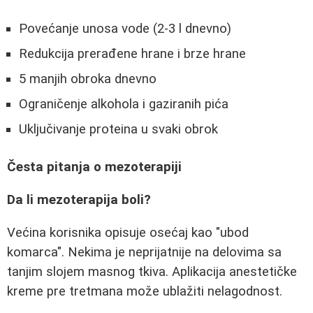
Povećanje unosa vode (2-3 l dnevno)
Redukcija prerađene hrane i brze hrane
5 manjih obroka dnevno
Ograničenje alkohola i gaziranih pića
Uključivanje proteina u svaki obrok
Česta pitanja o mezoterapiji
Da li mezoterapija boli?
Većina korisnika opisuje osećaj kao "ubod
komarca". Nekima je neprijatnije na delovima sa
tanjim slojem masnog tkiva. Aplikacija anestetičke
kreme pre tretmana može ublažiti nelagodnost.