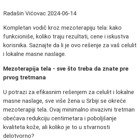
Radašin Vićovac
2024-06-14
Kompletan vodič kroz mezoterapiju tela: kako
funkcioniše, koliko traju rezultati, cene i iskustva
korisnika. Saznajte da li je ovo rešenje za vaš celulit
i lokalne masne naslage.
Mezoterapija tela - sve što treba da znate pre
prvog tretmana
U potrazi za efikasnim rešenjem za celulit i lokalne
masne naslage, sve više žena u Srbiji se okreće
mezoterapiji tela. Ovaj minimalno invazivni tretman
obećava redukciju centimetara i poboljšanje
kvaliteta kože, ali koliko je to u stvarnosti
delotvorno?