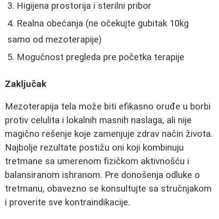
Higijena prostorija i sterilni pribor
Realna obećanja (ne očekujte gubitak 10kg
samo od mezoterapije)
Mogućnost pregleda pre početka terapije
Zaključak
Mezoterapija tela može biti efikasno oruđe u borbi
protiv celulita i lokalnih masnih naslaga, ali nije
magično rešenje koje zamenjuje zdrav način života.
Najbolje rezultate postižu oni koji kombinuju
tretmane sa umerenom fizičkom aktivnošću i
balansiranom ishranom. Pre donošenja odluke o
tretmanu, obavezno se konsultujte sa stručnjakom
i proverite sve kontraindikacije.