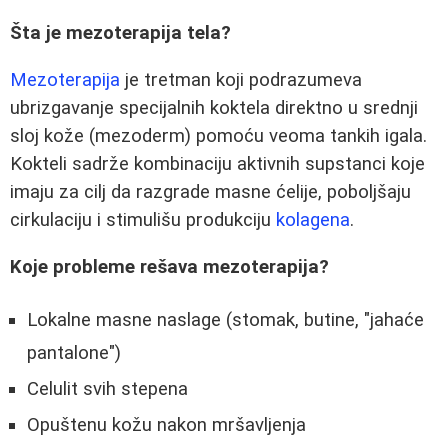
Šta je mezoterapija tela?
Mezoterapija
je tretman koji podrazumeva
ubrizgavanje specijalnih koktela direktno u srednji
sloj kože (mezoderm) pomoću veoma tankih igala.
Kokteli sadrže kombinaciju aktivnih supstanci koje
imaju za cilj da razgrade masne ćelije, poboljšaju
cirkulaciju i stimulišu produkciju
kolagena
.
Koje probleme rešava mezoterapija?
Lokalne masne naslage (stomak, butine, "jahaće
pantalone")
Celulit svih stepena
Opuštenu kožu nakon mršavljenja