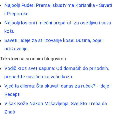
Najbolji Puderi Prema Iskustvima Korisnika - Saveti
i Preporuke
Najbolji losioni i mlečni preparati za osetljivu i suvu
kožu
Saveti i ideje za stilizovanje kose: Duzina, boje i
održavanje
Tekstovi na srodnim blogovima
Vodič kroz svet sapuna: Od domaćih do prirodnih,
pronađite savršen za vašu kožu
Vječita dilema: Šta skuvati danas za ručak? - Ideje i
Recepti
Višak Kože Nakon Mršavljenja: Sve Što Treba da
Znaš