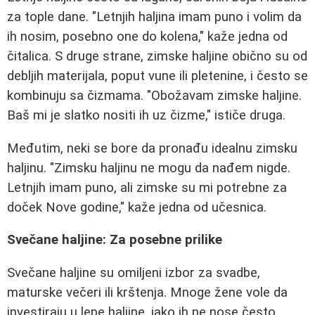
za tople dane. "Letnjih haljina imam puno i volim da
ih nosim, posebno one do kolena," kaže jedna od
čitalica. S druge strane, zimske haljine obično su od
debljih materijala, poput vune ili pletenine, i često se
kombinuju sa čizmama. "Obožavam zimske haljine.
Baš mi je slatko nositi ih uz čizme," ističe druga.
Međutim, neki se bore da pronađu idealnu zimsku
haljinu. "Zimsku haljinu ne mogu da nađem nigde.
Letnjih imam puno, ali zimske su mi potrebne za
doček Nove godine," kaže jedna od učesnica.
Svečane haljine: Za posebne prilike
Svečane haljine su omiljeni izbor za svadbe,
maturske večeri ili krštenja. Mnoge žene vole da
investiraju u lepe haljine, iako ih ne nose često.