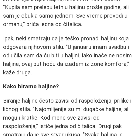
"Kupila sam prelepu letnju haljinu prošle godine, ali
sam je obukla samo jednom. Sve vreme provodi u
ormanu," priča jedna od čitalica.
Ipak, neki smatraju da je teško pronaći haljinu koja
odgovara njihovom stilu. "U januaru imam svadbu i
odlučila sam da ću biti u haljini. Iako inače ne nosim
haljine, ovaj put hoću da izađem iz zone komfora,"
kaže druga.
Kako biramo haljine?
Biranje haljine često zavisi od raspoloženja, prilike i
ličnog stila. "Najomiljenije su mi dugačke haljine, ali
mogu i kratke. Kod mene sve zavisi od
raspoloženja," ističe jedna od čitalica. Drugi pak
smatraju da je sve stvar ukusa. "Svaka haljina je