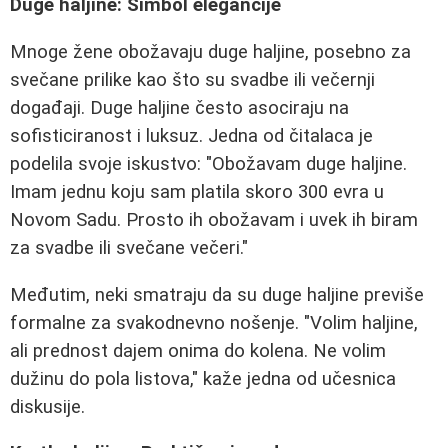
Duge haljine: Simbol elegancije
Mnoge žene obožavaju duge haljine, posebno za
svečane prilike kao što su svadbe ili večernji
događaji. Duge haljine često asociraju na
sofisticiranost i luksuz. Jedna od čitalaca je
podelila svoje iskustvo: "Obožavam duge haljine.
Imam jednu koju sam platila skoro 300 evra u
Novom Sadu. Prosto ih obožavam i uvek ih biram
za svadbe ili svečane večeri."
Međutim, neki smatraju da su duge haljine previše
formalne za svakodnevno nošenje. "Volim haljine,
ali prednost dajem onima do kolena. Ne volim
dužinu do pola listova," kaže jedna od učesnica
diskusije.