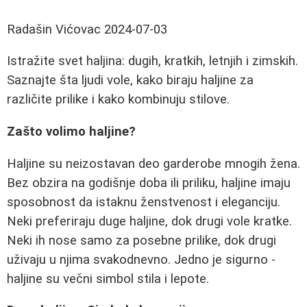
Radašin Vićovac
2024-07-03
Istražite svet haljina: dugih, kratkih, letnjih i zimskih.
Saznajte šta ljudi vole, kako biraju haljine za
različite prilike i kako kombinuju stilove.
Zašto volimo haljine?
Haljine su neizostavan deo garderobe mnogih žena.
Bez obzira na godišnje doba ili priliku, haljine imaju
sposobnost da istaknu ženstvenost i eleganciju.
Neki preferiraju duge haljine, dok drugi vole kratke.
Neki ih nose samo za posebne prilike, dok drugi
uživaju u njima svakodnevno. Jedno je sigurno -
haljine su večni simbol stila i lepote.