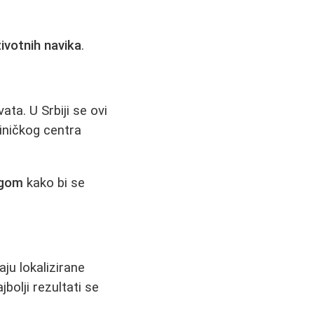
životnih navika
.
ata. U Srbiji se ovi
iničkog centra
rgom
kako bi se
ju lokalizirane
bolji rezultati se