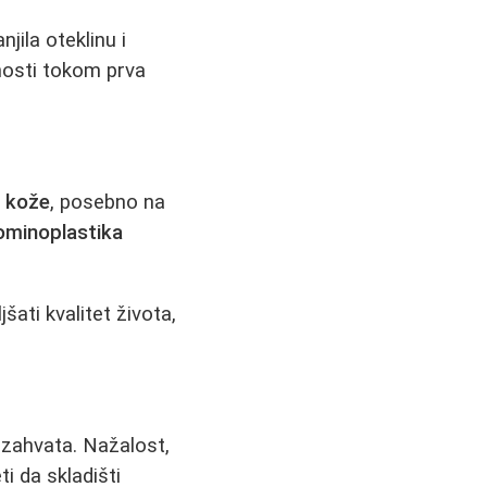
jila oteklinu i
vnosti tokom prva
k kože
, posebno na
minoplastika
ati kvalitet života,
zahvata. Nažalost,
i da skladišti