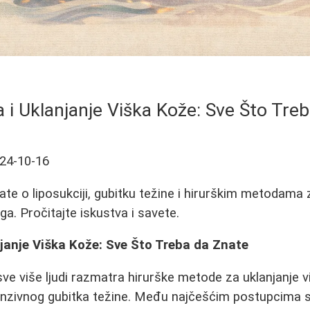
a i Uklanjanje Viška Kože: Sve Što Tre
24-10-16
ate o liposukciji, gubitku težine i hirurškim metodama 
a. Pročitajte iskustva i savete.
njanje Viška Kože: Sve Što Treba da Znate
ve više ljudi razmatra hirurške metode za uklanjanje v
nzivnog gubitka težine. Među najčešćim postupcima 