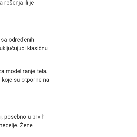
 rešenja ili je
a sa određenih
uključujući klasičnu
za modeliranje tela.
 koje su otporne na
i
, posebno u prvih
nedelje. Žene