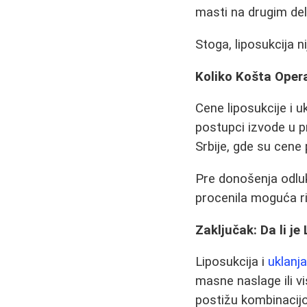
masti na drugim del
Stoga, liposukcija n
Koliko Košta Opera
Cene liposukcije i u
postupci izvode u p
Srbije, gde su cene 
Pre donošenja odlu
procenila moguća riz
Zaključak: Da li j
Liposukcija i
uklanj
masne naslage ili v
postižu kombinacijo