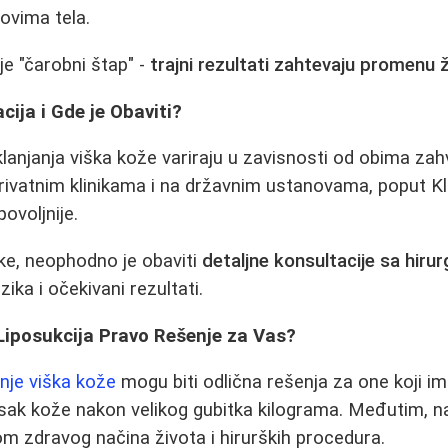
ovima tela.
ije "čarobni štap" -
trajni rezultati zahtevaju promenu 
cija i Gde je Obaviti?
klanjanja viška kože variraju u zavisnosti od obima zahv
rivatnim klinikama i na državnim ustanovama, poput Kl
povoljnije.
ke, neophodno je obaviti
detaljne konsultacije sa hiru
ika i očekivani rezultati.
e Liposukcija Pravo Rešenje za Vas?
anje viška kože
mogu biti odlična rešenja za one koji ima
isak kože nakon velikog gubitka kilograma. Međutim, naj
m zdravog načina života i hirurških procedura.