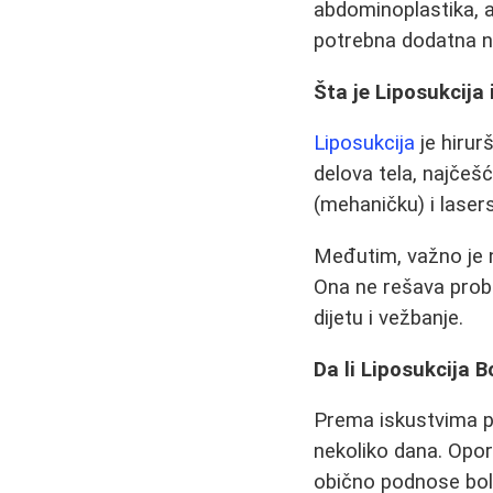
abdominoplastika, al
potrebna dodatna n
Šta je Liposukcija
Liposukcija
je hirur
delova tela, najčešć
(mehaničku) i lasers
Međutim, važno je n
Ona ne rešava probl
dijetu i vežbanje.
Da li Liposukcija B
Prema iskustvima p
nekoliko dana. Opor
obično podnose bol