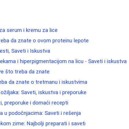
 za serum i kremu za lice
reba da znate o ovom proteinu lepote
esti, Saveti i Iskustva
lekama i hiperpigmentacijom na licu - Saveti i iskustva
e što treba da znate
eba da znate o tretmanu i iskustvima
ožiljaka: Saveti, iskustva i preporuke
eti, preporuke i domaći recepti
ma u podočnjacima: Saveti i rešenja
kom zime: Najbolji preparati i saveti