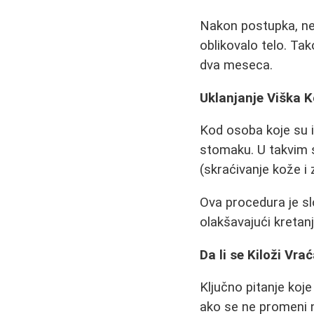
Nakon postupka, ne
oblikovalo telo. Ta
dva meseca.
Uklanjanje Viška 
Kod osoba koje su i
stomaku. U takvim s
(skraćivanje kože i 
Ova procedura je slo
olakšavajući kretanj
Da li se Kiloži Vr
Ključno pitanje koj
ako se ne promeni n