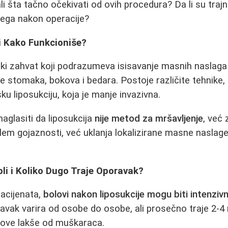
i šta tačno očekivati od ovih procedura? Da li su trajna
ega nakon operacije?
 i Kako Funkcioniše?
ški zahvat koji podrazumeva isisavanje masnih naslag
e stomaka, bokova i bedara. Postoje različite tehnike, 
ku liposukciju, koja je manje invazivna.
aglasiti da liposukcija
nije metod za mršavljenje
, već 
em gojaznosti, već uklanja lokalizirane masne naslage
oli i Koliko Dugo Traje Oporavak?
acijenata,
bolovi nakon liposukcije mogu biti intenzivn
avak varira od osobe do osobe, ali prosečno traje 2-4 
ove lakše od muškaraca.