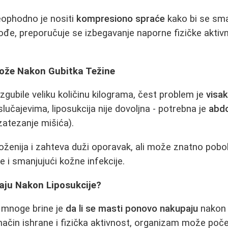
ophodno je nositi
kompresiono spraće
kako bi se sman
kođe, preporučuje se izbegavanje naporne fizičke akti
Kože Nakon Gubitka Težine
zgubile veliku količinu kilograma, čest problem je
visa
lučajevima, liposukcija nije dovoljna - potrebna je
abdo
zatezanje mišića).
ženija i zahteva duži oporavak, ali može znatno poboljš
e i smanjujući kožne infekcije.
aćaju Nakon Liposukcije?
e mnoge brine je
da li se masti ponovo nakupaju
nakon 
ačin ishrane i fizička aktivnost, organizam može počet