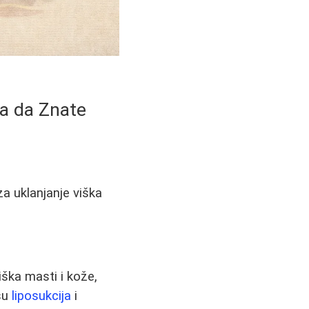
ba da Znate
za uklanjanje viška
iška masti i kože,
su
liposukcija
i