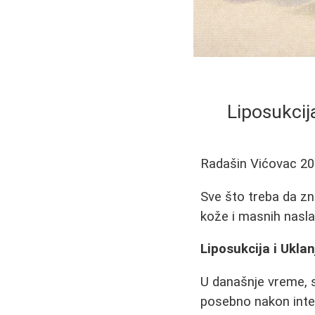
Liposukcij
Radašin Vićovac
20
Sve što treba da zn
kože i masnih naslag
Liposukcija i Ukla
U današnje vreme, s
posebno nakon inte