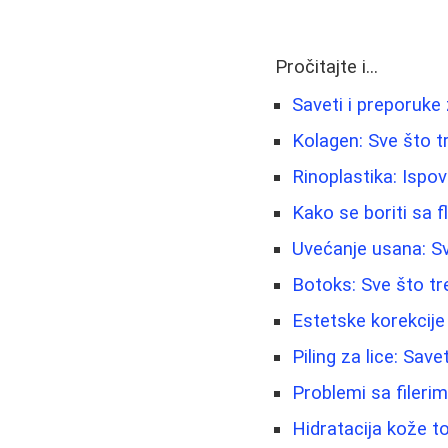
Pročitajte i...
Saveti i preporuke
Kolagen: Sve što t
Rinoplastika: Ispov
Kako se boriti sa f
Uvećanje usana: Sv
Botoks: Sve što tr
Estetske korekcije 
Piling za lice: Sav
Problemi sa fileri
Hidratacija kože to