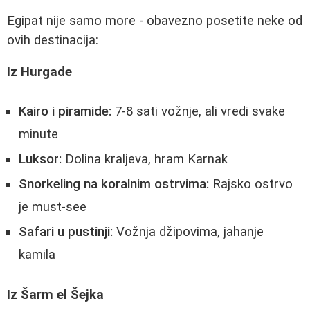
Egipat nije samo more - obavezno posetite neke od
ovih destinacija:
Iz Hurgade
Kairo i piramide:
7-8 sati vožnje, ali vredi svake
minute
Luksor:
Dolina kraljeva, hram Karnak
Snorkeling na koralnim ostrvima:
Rajsko ostrvo
je must-see
Safari u pustinji:
Vožnja džipovima, jahanje
kamila
Iz Šarm el Šejka