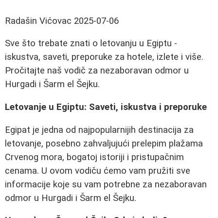
Radašin Vićovac
2025-07-06
Sve što trebate znati o letovanju u Egiptu -
iskustva, saveti, preporuke za hotele, izlete i više.
Pročitajte naš vodič za nezaboravan odmor u
Hurgadi i Šarm el Šejku.
Letovanje u Egiptu: Saveti, iskustva i preporuke
Egipat je jedna od najpopularnijih destinacija za
letovanje, posebno zahvaljujući prelepim plažama
Crvenog mora, bogatoj istoriji i pristupačnim
cenama. U ovom vodiču ćemo vam pružiti sve
informacije koje su vam potrebne za nezaboravan
odmor u Hurgadi i Šarm el Šejku.