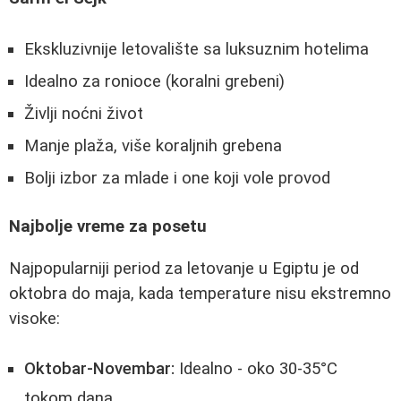
Ekskluzivnije letovalište sa luksuznim hotelima
Idealno za ronioce (koralni grebeni)
Življi noćni život
Manje plaža, više koraljnih grebena
Bolji izbor za mlade i one koji vole provod
Najbolje vreme za posetu
Najpopularniji period za letovanje u Egiptu je od
oktobra do maja, kada temperature nisu ekstremno
visoke:
Oktobar-Novembar:
Idealno - oko 30-35°C
tokom dana