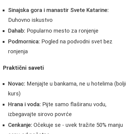
Sinajska gora i manastir Svete Katarine:
Duhovno iskustvo
Dahab:
Popularno mesto za ronjenje
Podmornica:
Pogled na podvodni svet bez
ronjenja
Praktični saveti
Novac:
Menjajte u bankama, ne u hotelima (bolji
kurs)
Hrana i voda:
Pijte samo flaširanu vodu,
izbegavajte sirovo povrće
Cenkanje:
Očekuje se - uvek tražite 50% manju