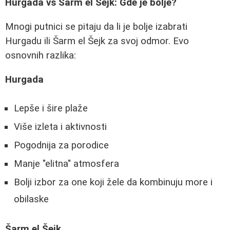
Hurgada vs Šarm el Šejk: Gde je bolje?
Mnogi putnici se pitaju da li je bolje izabrati
Hurgadu ili Šarm el Šejk za svoj odmor. Evo
osnovnih razlika:
Hurgada
Lepše i šire plaže
Više izleta i aktivnosti
Pogodnija za porodice
Manje "elitna" atmosfera
Bolji izbor za one koji žele da kombinuju more i
obilaske
Šarm el Šejk