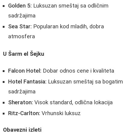
Golden 5:
Luksuzan smeštaj sa odličnim
sadržajima
Sea Star:
Popularan kod mladih, dobra
atmosfera
U Šarm el Šejku
Falcon Hotel:
Dobar odnos cene i kvaliteta
Hotel Fantasia:
Luksuzan smeštaj sa bogatim
sadržajima
Sheraton:
Visok standard, odlična lokacija
Ritz-Carlton:
Vrhunski luksuz
Obavezni izleti