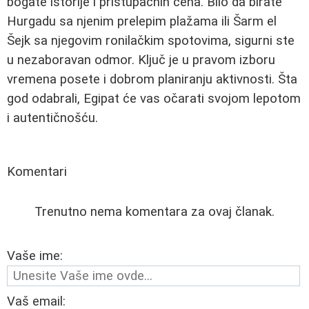
bogate istorije i pristupačnih cena. Bilo da birate
Hurgadu sa njenim prelepim plažama ili Šarm el
Šejk sa njegovim ronilačkim spotovima, sigurni ste
u nezaboravan odmor. Ključ je u pravom izboru
vremena posete i dobrom planiranju aktivnosti. Šta
god odabrali, Egipat će vas očarati svojom lepotom
i autentičnošću.
Komentari
Trenutno nema komentara za ovaj članak.
Vaše ime:
Vaš email: