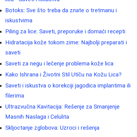
Botoks: Sve što treba da znate o tretmanu i
iskustvima
Piling za lice: Saveti, preporuke i domaći recepti
Hidratacija kože tokom zime: Najbolji preparati i
saveti
Saveti za negu i lečenje problema kože lica
Kako Ishrana i Životni Stil Utíču na Kožu Lica?
Saveti i iskustva o korekciji jagodica implantima ili
filerima
Ultrazvučna Kavitacija: Rešenje za Smanjenje
Masnih Naslaga i Celulita
Skljoctanje zglobova: Uzroci i rešenja