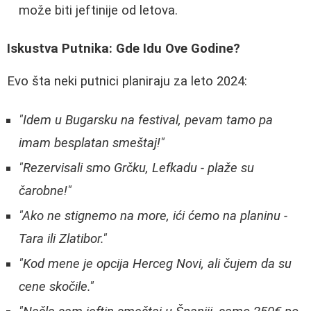
može biti jeftinije od letova.
Iskustva Putnika: Gde Idu Ove Godine?
Evo šta neki putnici planiraju za leto 2024:
"Idem u Bugarsku na festival, pevam tamo pa
imam besplatan smeštaj!"
"Rezervisali smo Grčku, Lefkadu - plaže su
čarobne!"
"Ako ne stignemo na more, ići ćemo na planinu -
Tara ili Zlatibor."
"Kod mene je opcija Herceg Novi, ali čujem da su
cene skočile."