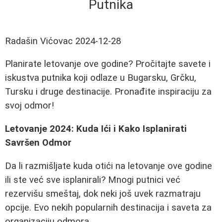
Putnika
Radašin Vićovac
2024-12-28
Planirate letovanje ove godine? Pročitajte savete i
iskustva putnika koji odlaze u Bugarsku, Grčku,
Tursku i druge destinacije. Pronađite inspiraciju za
svoj odmor!
Letovanje 2024: Kuda Ići i Kako Isplanirati
Savršen Odmor
Da li razmišljate kuda otići na letovanje ove godine
ili ste već sve isplanirali? Mnogi putnici već
rezervišu smeštaj, dok neki još uvek razmatraju
opcije. Evo nekih popularnih destinacija i saveta za
organizaciju odmora.