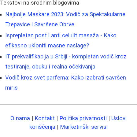
Tekstovi na srodnim blogovima
Najbolje Maskare 2023: Vodič za Spektakularne
Trepavice i Savršene Obrve
Isprepletan post i anti celulit masaža - Kako
efikasno ukloniti masne naslage?
IT prekvalifikacija u Srbiji - kompletan vodič kroz
testiranje, obuku i realna očekivanja
Vodič kroz svet parfema: Kako izabrati savršen
miris
O nama
|
Kontakt
|
Politika privatnosti
|
Uslovi
korišćenja
|
Marketinški servisi