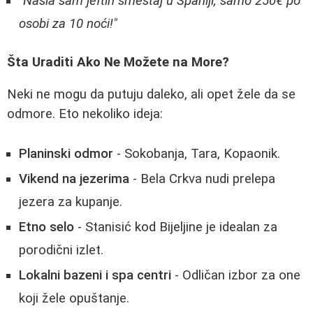
"Našla sam jeftin smeštaj u Španiji, samo 250€ po
osobi za 10 noći!"
Šta Uraditi Ako Ne Možete na More?
Neki ne mogu da putuju daleko, ali opet žele da se
odmore. Eto nekoliko ideja:
Planinski odmor
- Sokobanja, Tara, Kopaonik.
Vikend na jezerima
- Bela Crkva nudi prelepa
jezera za kupanje.
Etno selo
- Stanisić kod Bijeljine je idealan za
porodični izlet.
Lokalni bazeni i spa centri
- Odličan izbor za one
koji žele opuštanje.