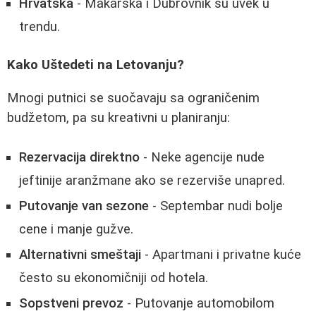
Hrvatska
- Makarska i Dubrovnik su uvek u
trendu.
Kako Uštedeti na Letovanju?
Mnogi putnici se suočavaju sa ograničenim
budžetom, pa su kreativni u planiranju:
Rezervacija direktno
- Neke agencije nude
jeftinije aranžmane ako se rezerviše unapred.
Putovanje van sezone
- Septembar nudi bolje
cene i manje gužve.
Alternativni smeštaji
- Apartmani i privatne kuće
često su ekonomičniji od hotela.
Sopstveni prevoz
- Putovanje automobilom