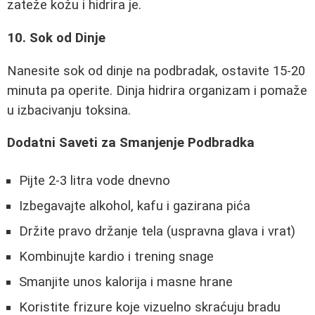
zateže kožu i hidrira je.
10. Sok od Dinje
Nanesite sok od dinje na podbradak, ostavite 15-20
minuta pa operite. Dinja hidrira organizam i pomaže
u izbacivanju toksina.
Dodatni Saveti za Smanjenje Podbradka
Pijte 2-3 litra vode dnevno
Izbegavajte alkohol, kafu i gazirana pića
Držite pravo držanje tela (uspravna glava i vrat)
Kombinujte kardio i trening snage
Smanjite unos kalorija i masne hrane
Koristite frizure koje vizuelno skraćuju bradu