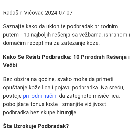
Radašin Vićovac
2024-07-07
Saznajte kako da uklonite podbradak prirodnim
putem - 10 najboljih rešenja sa vežbama, ishranom i
domaćim receptima za zatezanje kože.
Kako Se Rešiti Podbradka: 10 Prirodnih Rešenja i
Vežbi
Bez obzira na godine, svako može da primeti
opuštanje kože lica i pojavu podbradka. Na sreću,
postoje
prirodni načini
da zategnete mišiće lica,
poboljšate tonus kože i smanjite vidljivost
podbradka bez skupe hirurgije.
Šta Uzrokuje Podbradak?