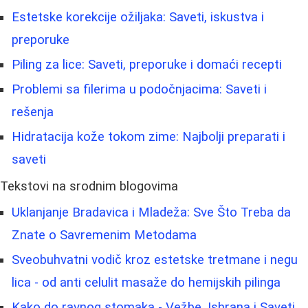
Estetske korekcije ožiljaka: Saveti, iskustva i
preporuke
Piling za lice: Saveti, preporuke i domaći recepti
Problemi sa filerima u podočnjacima: Saveti i
rešenja
Hidratacija kože tokom zime: Najbolji preparati i
saveti
Tekstovi na srodnim blogovima
Uklanjanje Bradavica i Mladeža: Sve Što Treba da
Znate o Savremenim Metodama
Sveobuhvatni vodič kroz estetske tretmane i negu
lica - od anti celulit masaže do hemijskih pilinga
Kako do ravnog stomaka - Vežbe, Ishrana i Saveti