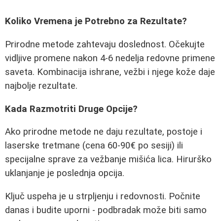
Koliko Vremena je Potrebno za Rezultate?
Prirodne metode zahtevaju doslednost. Očekujte
vidljive promene nakon 4-6 nedelja redovne primene
saveta. Kombinacija ishrane, vežbi i njege kože daje
najbolje rezultate.
Kada Razmotriti Druge Opcije?
Ako prirodne metode ne daju rezultate, postoje i
laserske tretmane (cena 60-90€ po sesiji) ili
specijalne sprave za vežbanje mišića lica. Hirurško
uklanjanje je poslednja opcija.
Ključ uspeha je u strpljenju i redovnosti. Počnite
danas i budite uporni - podbradak može biti samo