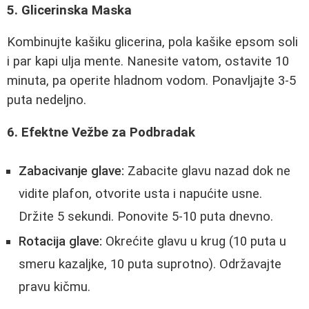
5. Glicerinska Maska
Kombinujte kašiku glicerina, pola kašike epsom soli
i par kapi ulja mente. Nanesite vatom, ostavite 10
minuta, pa operite hladnom vodom. Ponavljajte 3-5
puta nedeljno.
6. Efektne Vežbe za Podbradak
Zabacivanje glave:
Zabacite glavu nazad dok ne
vidite plafon, otvorite usta i napućite usne.
Držite 5 sekundi. Ponovite 5-10 puta dnevno.
Rotacija glave:
Okrećite glavu u krug (10 puta u
smeru kazaljke, 10 puta suprotno). Održavajte
pravu kičmu.