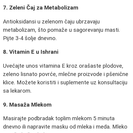
7. Zeleni Čaj za Metabolizam
Antioksidansi u zelenom čaju ubrzavaju
metabolizam, što pomaže u sagorevanju masti.
Pijte 3-4 šolje dnevno.
8. Vitamin E u Ishrani
Uvećajte unos vitamina E kroz orašaste plodove,
zeleno lisnato povrće, mlečne proizvode i pšenične
klice. Možete koristiti i suplemente uz konsultaciju
sa lekarom.
9. Masaža Mlekom
Masirajte podbradak toplim mlekom 5 minuta
dnevno ili napravite masku od mleka i meda. Mleko