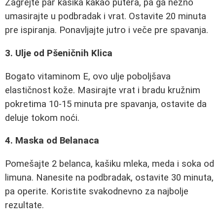
Zagrejte par kašika kakao putera, pa ga nežno
umasirajte u podbradak i vrat. Ostavite 20 minuta
pre ispiranja. Ponavljajte jutro i veče pre spavanja.
3. Ulje od Pšeničnih Klica
Bogato vitaminom E, ovo ulje poboljšava
elastičnost kože. Masirajte vrat i bradu kružnim
pokretima 10-15 minuta pre spavanja, ostavite da
deluje tokom noći.
4. Maska od Belanaca
Pomešajte 2 belanca, kašiku mleka, meda i soka od
limuna. Nanesite na podbradak, ostavite 30 minuta,
pa operite. Koristite svakodnevno za najbolje
rezultate.