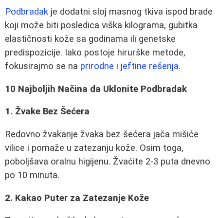
Podbradak
je dodatni sloj masnog tkiva ispod brade
koji može biti posledica viška kilograma, gubitka
elastičnosti kože sa godinama ili genetske
predispozicije. Iako postoje hirurške metode,
fokusirajmo se na
prirodne i jeftine rešenja
.
10 Najboljih Načina da Uklonite Podbradak
1. Žvake Bez Šećera
Redovno žvakanje žvaka bez šećera jača mišiće
vilice i pomaže u zatezanju kože. Osim toga,
poboljšava oralnu higijenu. Žvaćite 2-3 puta dnevno
po 10 minuta.
2. Kakao Puter za Zatezanje Kože