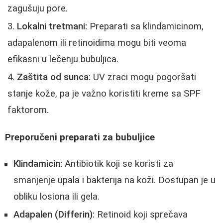
zagušuju pore.
Lokalni tretmani:
Preparati sa klindamicinom,
adapalenom ili retinoidima mogu biti veoma
efikasni u lečenju bubuljica.
Zaštita od sunca:
UV zraci mogu pogoršati
stanje kože, pa je važno koristiti kreme sa SPF
faktorom.
Preporučeni preparati za bubuljice
Klindamicin:
Antibiotik koji se koristi za
smanjenje upala i bakterija na koži. Dostupan je u
obliku losiona ili gela.
Adapalen (Differin):
Retinoid koji sprečava