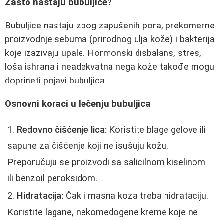
Zašto nastaju bubuljice?
Bubuljice nastaju zbog zapušenih pora, prekomerne
proizvodnje sebuma (prirodnog ulja kože) i bakterija
koje izazivaju upale. Hormonski disbalans, stres,
loša ishrana i neadekvatna nega kože takođe mogu
doprineti pojavi bubuljica.
Osnovni koraci u lečenju bubuljica
Redovno čišćenje lica:
Koristite blage gelove ili
sapune za čišćenje koji ne isušuju kožu.
Preporučuju se proizvodi sa salicilnom kiselinom
ili benzoil peroksidom.
Hidratacija:
Čak i masna koza treba hidrataciju.
Koristite lagane, nekomedogene kreme koje ne