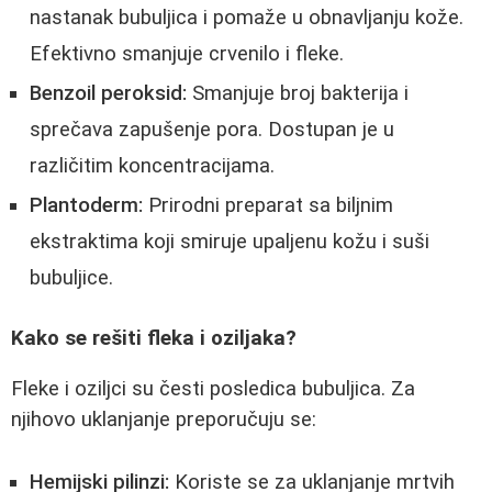
nastanak bubuljica i pomaže u obnavljanju kože.
Efektivno smanjuje crvenilo i fleke.
Benzoil peroksid:
Smanjuje broj bakterija i
sprečava zapušenje pora. Dostupan je u
različitim koncentracijama.
Plantoderm:
Prirodni preparat sa biljnim
ekstraktima koji smiruje upaljenu kožu i suši
bubuljice.
Kako se rešiti fleka i oziljaka?
Fleke i oziljci su česti posledica bubuljica. Za
njihovo uklanjanje preporučuju se:
Hemijski pilinzi:
Koriste se za uklanjanje mrtvih