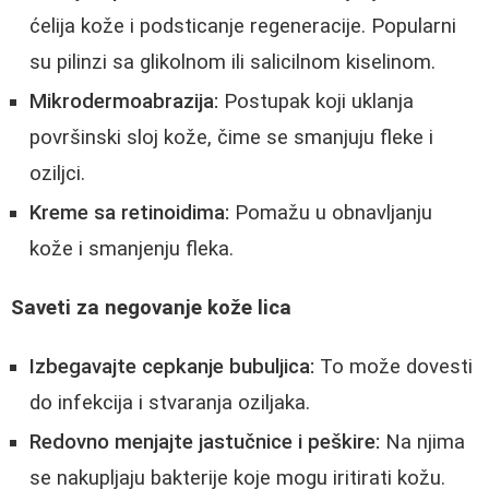
ćelija kože i podsticanje regeneracije. Popularni
su pilinzi sa glikolnom ili salicilnom kiselinom.
Mikrodermoabrazija:
Postupak koji uklanja
površinski sloj kože, čime se smanjuju fleke i
oziljci.
Kreme sa retinoidima:
Pomažu u obnavljanju
kože i smanjenju fleka.
Saveti za negovanje kože lica
Izbegavajte cepkanje bubuljica:
To može dovesti
do infekcija i stvaranja oziljaka.
Redovno menjajte jastučnice i peškire:
Na njima
se nakupljaju bakterije koje mogu iritirati kožu.