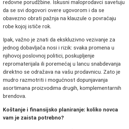
redovne porudžbine. Iskusni maloprodavci savetuju
da se svi dogovori overe ugovorom i da se
obavezno obrati pažnja na klauzule o povraćaju
robe kojoj ističe rok.
Ipak, važno je znati da ekskluzivno vezivanje za
jednog dobavljača nosi i rizik: svaka promena u
njihovoj poslovnoj politici, poskupljenje
repromaterijala ili poremećaj u lancu snabdevanja
direktno se odražava na vašu prodavnicu. Zato je
mudro razmotriti i mogućnost dopunjavanja
asortimana proizvodima drugih, komplementarnih
brendova.
Koštanje i finansijsko planiranje: koliko novca
vam je zaista potrebno?