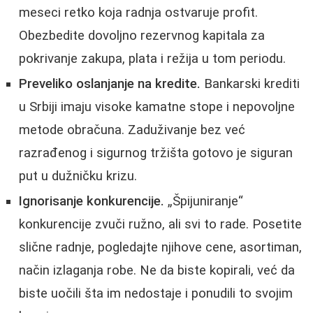
meseci retko koja radnja ostvaruje profit.
Obezbedite dovoljno rezervnog kapitala za
pokrivanje zakupa, plata i režija u tom periodu.
Preveliko oslanjanje na kredite.
Bankarski krediti
u Srbiji imaju visoke kamatne stope i nepovoljne
metode obračuna. Zaduživanje bez već
razrađenog i sigurnog tržišta gotovo je siguran
put u dužničku krizu.
Ignorisanje konkurencije.
„Špijuniranje“
konkurencije zvuči ružno, ali svi to rade. Posetite
slične radnje, pogledajte njihove cene, asortiman,
način izlaganja robe. Ne da biste kopirali, već da
biste uočili šta im nedostaje i ponudili to svojim