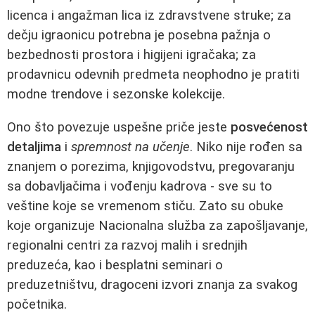
licenca i angažman lica iz zdravstvene struke; za
dečju igraonicu potrebna je posebna pažnja o
bezbednosti prostora i higijeni igračaka; za
prodavnicu odevnih predmeta neophodno je pratiti
modne trendove i sezonske kolekcije.
Ono što povezuje uspešne priče jeste
posvećenost
detaljima
i
spremnost na učenje
. Niko nije rođen sa
znanjem o porezima, knjigovodstvu, pregovaranju
sa dobavljačima i vođenju kadrova - sve su to
veštine koje se vremenom stiču. Zato su obuke
koje organizuje Nacionalna služba za zapošljavanje,
regionalni centri za razvoj malih i srednjih
preduzeća, kao i besplatni seminari o
preduzetništvu, dragoceni izvori znanja za svakog
početnika.