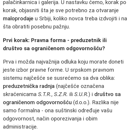
palačinkarnica i galerija. U nastavku ćemo, korak po
korak, objasniti šta je sve potrebno za otvaranje
maloprodaje
u Srbiji, koliko novca treba izdvojiti i na
šta obratiti posebnu pažnju.
Prvi korak: Pravna forma - preduzetnik ili
društvo sa ograničenom odgovornošću?
Prva i možda najvažnija odluka koju morate doneti
jeste izbor pravne forme. U srpskom pravnom
sistemu najčešće se susrećemo sa dva oblika:
preduzetnička radnja
(najčešće označena
skraćenicama
S.T.R.
,
S.Z.R.
ili
S.U.R.
) i
društvo sa
ograničenom odgovornošću
(d.o.o.). Razlika nije
samo formalna - ona suštinski određuje vašu
odgovornost, način oporezivanja i obim
administracije.