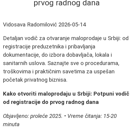
prvog radnog dana
Vidosava Radomilović
2026-05-14
Detaljan vodič za otvaranje maloprodaje u Srbiji: od
registracije preduzetnika i pribavljanja
dokumentacije, do izbora dobavljača, lokala i
sanitarnih uslova. Saznajte sve o procedurama,
troškovima i praktičnim savetima za uspešan
početak privatnog biznisa.
Kako otvoriti maloprodaju u Srbiji: Potpuni vodič
od registracije do prvog radnog dana
Objavljeno: proleće 2025. • Vreme čitanja: 15-20
minuta