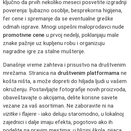
ključno da prvih nekoliko meseci posvetite izgradnji
poverenja: ljubazno osoblje, besprekorna higijena,
fer cene i spremanje da se eventualne greške
odmah isprave. Mnogi uspešni maloprodavci nude
promotivne cene
u prvoj nedelji, poklanjaju male
znake pažnje uz kupljenu robu i organizuju
nagradne igre za stalne mušterije.
Današnje vreme zahteva i prisustvo na društvenim
mrežama. Stranica na
društvenim platformama
ne
košta ništa, a može dopreti do hiljada ljudi u vašem
okruženju. Postavljajte fotografije novih proizvoda,
obaveštavajte o akcijama, delite korisne savete
vezane za vaš asortiman. Ne zaboravite ni na
vizitke
i
flajere
- iako deluju staromodno, u lokalnoj
zajednici i dalje imaju efekta, pogotovo ako ih
podelite na pravim mestima: u blizini škola, pijaca,