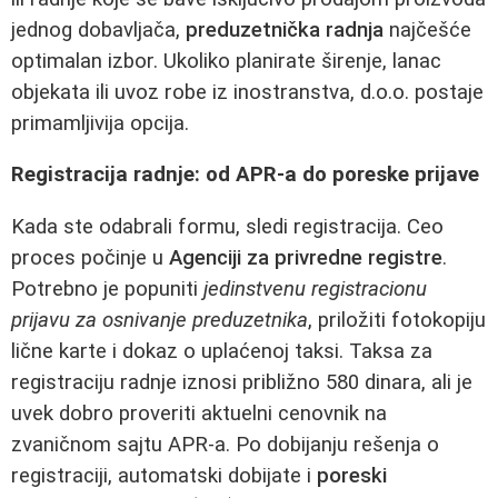
jednog dobavljača,
preduzetnička radnja
najčešće
optimalan izbor. Ukoliko planirate širenje, lanac
objekata ili uvoz robe iz inostranstva, d.o.o. postaje
primamljivija opcija.
Registracija radnje: od APR-a do poreske prijave
Kada ste odabrali formu, sledi registracija. Ceo
proces počinje u
Agenciji za privredne registre
.
Potrebno je popuniti
jedinstvenu registracionu
prijavu za osnivanje preduzetnika
, priložiti fotokopiju
lične karte i dokaz o uplaćenoj taksi. Taksa za
registraciju radnje iznosi približno 580 dinara, ali je
uvek dobro proveriti aktuelni cenovnik na
zvaničnom sajtu APR-a. Po dobijanju rešenja o
registraciji, automatski dobijate i
poreski