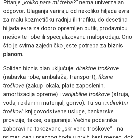
Pitanje
„koliko para mi treba?“
nema univerzalan
odgovor. Ulaganja variraju od nekoliko hiljada evra
za malu kozmetičku radnju ili trafiku, do desetina
hiljada evra za dobro opremljen butik, prodavnicu
mešovite robe ili specijalizovanu maloprodaju. Ono
što je svima zajedničko jeste potreba za
biznis
planom
.
Solidan biznis plan uključuje:
direktne troškove
(nabavka robe, ambalaža, transport),
fiksne
troškove
(zakup lokala, plate zaposlenih,
amortizacija opreme) i
varijabilne troškove
(struja,
voda, reklamni materijal, gorivo). Tu su i
indirektni
troškovi
: knjigovodstvene usluge, bankarske
provizije, takse, osiguranje. Većina početnika
zaboravi na takozvane „skrivene troškove“ - na
primer, cenu praznog hoda u prvih šest meseci dok