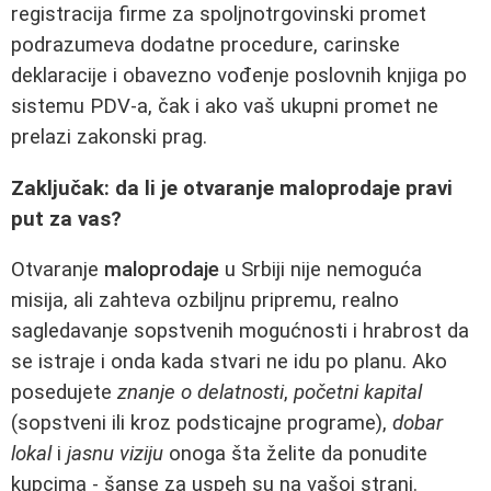
registracija firme za spoljnotrgovinski promet
podrazumeva dodatne procedure, carinske
deklaracije i obavezno vođenje poslovnih knjiga po
sistemu PDV-a, čak i ako vaš ukupni promet ne
prelazi zakonski prag.
Zaključak: da li je otvaranje maloprodaje pravi
put za vas?
Otvaranje
maloprodaje
u Srbiji nije nemoguća
misija, ali zahteva ozbiljnu pripremu, realno
sagledavanje sopstvenih mogućnosti i hrabrost da
se istraje i onda kada stvari ne idu po planu. Ako
posedujete
znanje o delatnosti
,
početni kapital
(sopstveni ili kroz podsticajne programe),
dobar
lokal
i
jasnu viziju
onoga šta želite da ponudite
kupcima - šanse za uspeh su na vašoj strani.