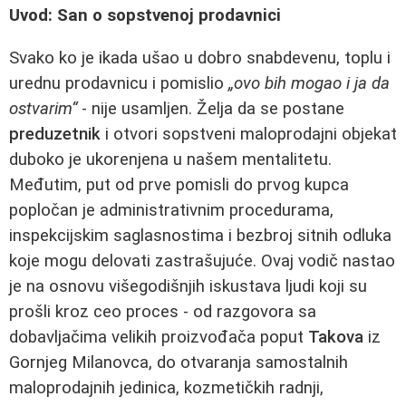
Uvod: San o sopstvenoj prodavnici
Svako ko je ikada ušao u dobro snabdevenu, toplu i
urednu prodavnicu i pomislio
„ovo bih mogao i ja da
ostvarim“
- nije usamljen. Želja da se postane
preduzetnik
i otvori sopstveni maloprodajni objekat
duboko je ukorenjena u našem mentalitetu.
Međutim, put od prve pomisli do prvog kupca
popločan je administrativnim procedurama,
inspekcijskim saglasnostima i bezbroj sitnih odluka
koje mogu delovati zastrašujuće. Ovaj vodič nastao
je na osnovu višegodišnjih iskustava ljudi koji su
prošli kroz ceo proces - od razgovora sa
dobavljačima velikih proizvođača poput
Takova
iz
Gornjeg Milanovca, do otvaranja samostalnih
maloprodajnih jedinica, kozmetičkih radnji,