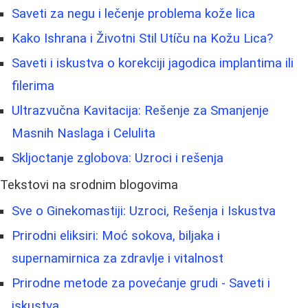
Saveti za negu i lečenje problema kože lica
Kako Ishrana i Životni Stil Utíču na Kožu Lica?
Saveti i iskustva o korekciji jagodica implantima ili
filerima
Ultrazvučna Kavitacija: Rešenje za Smanjenje
Masnih Naslaga i Celulita
Skljoctanje zglobova: Uzroci i rešenja
Tekstovi na srodnim blogovima
Sve o Ginekomastiji: Uzroci, Rešenja i Iskustva
Prirodni eliksiri: Moć sokova, biljaka i
supernamirnica za zdravlje i vitalnost
Prirodne metode za povećanje grudi - Saveti i
iskustva