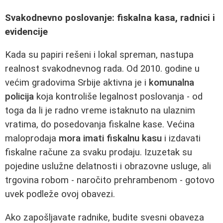
Svakodnevno poslovanje: fiskalna kasa, radnici i
evidencije
Kada su papiri rešeni i lokal spreman, nastupa
realnost svakodnevnog rada. Od 2010. godine u
većim gradovima Srbije aktivna je i
komunalna
policija
koja kontroliše legalnost poslovanja - od
toga da li je radno vreme istaknuto na ulaznim
vratima, do posedovanja fiskalne kase. Većina
maloprodaja
mora imati fiskalnu kasu
i izdavati
fiskalne račune za svaku prodaju. Izuzetak su
pojedine uslužne delatnosti i obrazovne usluge, ali
trgovina robom - naročito prehrambenom - gotovo
uvek podleže ovoj obavezi.
Ako zapošljavate radnike, budite svesni obaveza