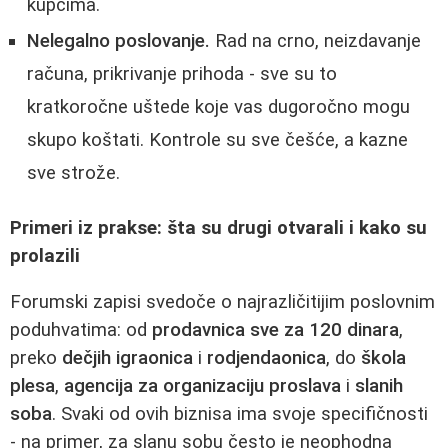
kupcima.
Nelegalno poslovanje.
Rad na crno, neizdavanje
računa, prikrivanje prihoda - sve su to
kratkoročne uštede koje vas dugoročno mogu
skupo koštati. Kontrole su sve češće, a kazne
sve strože.
Primeri iz prakse: šta su drugi otvarali i kako su
prolazili
Forumski zapisi svedoče o najrazličitijim poslovnim
poduhvatima: od
prodavnica sve za 120 dinara
,
preko
dečjih igraonica
i
rodjendaonica
, do
škola
plesa
,
agencija za organizaciju proslava
i
slanih
soba
. Svaki od ovih biznisa ima svoje specifičnosti
- na primer, za slanu sobu često je neophodna