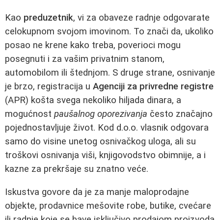
Kao
preduzetnik
, vi za obaveze radnje odgovarate
celokupnom svojom imovinom. To znači da, ukoliko
posao ne krene kako treba, poverioci mogu
posegnuti i za vašim privatnim stanom,
automobilom ili štednjom. S druge strane, osnivanje
je brzo, registracija u
Agenciji za privredne registre
(APR) košta svega nekoliko hiljada dinara, a
mogućnost
paušalnog oporezivanja
često značajno
pojednostavljuje život. Kod d.o.o. vlasnik odgovara
samo do visine unetog osnivačkog uloga, ali su
troškovi osnivanja viši, knjigovodstvo obimnije, a i
kazne za prekršaje su znatno veće.
Iskustva govore da je za manje maloprodajne
objekte, prodavnice mešovite robe, butike, cvećare
ili radnje koje se bave isključivo prodajom proizvoda