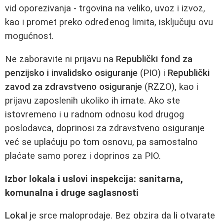
vid oporezivanja - trgovina na veliko, uvoz i izvoz,
kao i promet preko određenog limita, isključuju ovu
mogućnost.
Ne zaboravite ni prijavu na
Republički fond za
penzijsko i invalidsko osiguranje
(PIO) i
Republički
zavod za zdravstveno osiguranje
(RZZO), kao i
prijavu zaposlenih ukoliko ih imate. Ako ste
istovremeno i u radnom odnosu kod drugog
poslodavca, doprinosi za zdravstveno osiguranje
već se uplaćuju po tom osnovu, pa samostalno
plaćate samo porez i doprinos za PIO.
Izbor lokala i uslovi inspekcija: sanitarna,
komunalna i druge saglasnosti
Lokal
je srce maloprodaje. Bez obzira da li otvarate