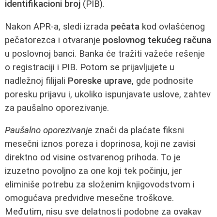
identifikacioni broj
(PIB).
Nakon APR-a, sledi izrada
pečata
kod ovlašćenog
pečatorezca i otvaranje
poslovnog tekućeg računa
u poslovnoj banci. Banka će tražiti važeće rešenje
o registraciji i PIB. Potom se prijavljujete u
nadležnoj filijali
Poreske uprave
, gde podnosite
poresku prijavu i, ukoliko ispunjavate uslove, zahtev
za paušalno oporezivanje.
Paušalno oporezivanje
znači da plaćate fiksni
mesečni iznos poreza i doprinosa, koji ne zavisi
direktno od visine ostvarenog prihoda. To je
izuzetno povoljno za one koji tek počinju, jer
eliminiše potrebu za složenim knjigovodstvom i
omogućava predvidive mesečne troškove.
Međutim, nisu sve delatnosti podobne za ovakav