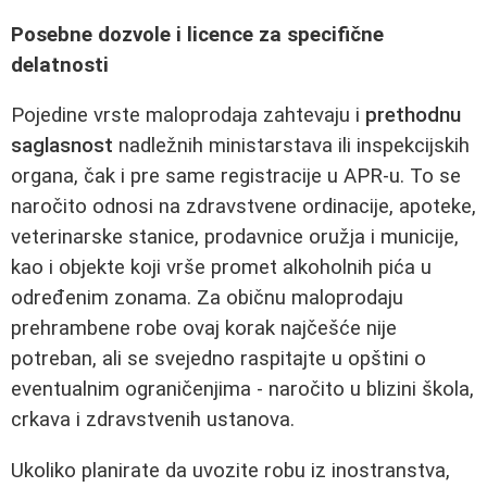
Posebne dozvole i licence za specifične
delatnosti
Pojedine vrste maloprodaja zahtevaju i
prethodnu
saglasnost
nadležnih ministarstava ili inspekcijskih
organa, čak i pre same registracije u APR-u. To se
naročito odnosi na zdravstvene ordinacije, apoteke,
veterinarske stanice, prodavnice oružja i municije,
kao i objekte koji vrše promet alkoholnih pića u
određenim zonama. Za običnu maloprodaju
prehrambene robe ovaj korak najčešće nije
potreban, ali se svejedno raspitajte u opštini o
eventualnim ograničenjima - naročito u blizini škola,
crkava i zdravstvenih ustanova.
Ukoliko planirate da uvozite robu iz inostranstva,