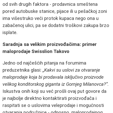
od svih drugih faktora - prodavnica smeštena
pored autobuske stanice, pijace ili u pešačkoj zoni
ima višestruko veći protok kupaca nego ona u
zabačenoj ulici, pa se dodatni troškovi zakupa brzo
isplate.
Saradnja sa velikim proizvođačima: primer
maloprodaje Swisslion Takovo
Jedno od najčešćih pitanja na forumima
preduzetnika glasi:
„Kakvi su uslovi za otvaranje
maloprodaje koja bi prodavala isključivo proizvode
velikog konditorskog giganta iz Gornjeg Milanovca?“
.
Iskustva onih koji su već prošli ovaj put govore da
je najbolje direktno kontaktirati proizvođača i
raspitati se o uslovima veleprodaje i mogućnosti
otvaranja podružnice - odnosno, maloprodajnog