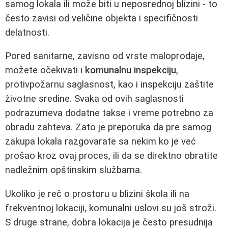
samog lokala ili može biti u neposrednoj blizini - to
često zavisi od veličine objekta i specifičnosti
delatnosti.
Pored sanitarne, zavisno od vrste maloprodaje,
možete očekivati i
komunalnu inspekciju
,
protivpožarnu saglasnost, kao i inspekciju zaštite
životne sredine. Svaka od ovih saglasnosti
podrazumeva dodatne takse i vreme potrebno za
obradu zahteva. Zato je preporuka da pre samog
zakupa lokala razgovarate sa nekim ko je već
prošao kroz ovaj proces, ili da se direktno obratite
nadležnim opštinskim službama.
Ukoliko je reč o prostoru u blizini škola ili na
frekventnoj lokaciji, komunalni uslovi su još stroži.
S druge strane, dobra lokacija je često presudnija