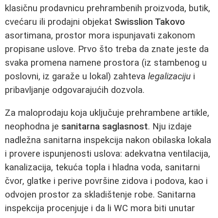
klasičnu prodavnicu prehrambenih proizvoda, butik,
cvećaru ili prodajni objekat
Swisslion Takovo
asortimana, prostor mora ispunjavati zakonom
propisane uslove. Prvo što treba da znate jeste da
svaka promena namene prostora (iz stambenog u
poslovni, iz garaže u lokal) zahteva
legalizaciju
i
pribavljanje odgovarajućih dozvola.
Za maloprodaju koja uključuje prehrambene artikle,
neophodna je
sanitarna saglasnost
. Nju izdaje
nadležna sanitarna inspekcija nakon obilaska lokala
i provere ispunjenosti uslova: adekvatna ventilacija,
kanalizacija, tekuća topla i hladna voda, sanitarni
čvor, glatke i perive površine zidova i podova, kao i
odvojen prostor za skladištenje robe. Sanitarna
inspekcija procenjuje i da li WC mora biti unutar