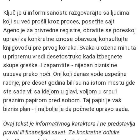
Ključ je u informisanosti: razgovarajte sa ljudima
koji su već prošli kroz proces, posetite sajt
Agencije za privredne registre, obratite se poreskoj
upravi za konkretne iznose obaveza, konsultujte
knjigovođu pre prvog koraka. Svaka uložena minuta
u pripremu vredi desetostruko kada izbegnete
skupe greške. I zapamtite - nijedan biznis ne
uspeva preko noći. Oni koji danas vode uspešne
radnje, pre deset godina bili su na istom mestu gde
ste sada vi: sa idejom u glavi, voljom u srcu i
praznim papirom pred sobom. Taj papir je vaš
biznis plan - i najbolje je da počnete upravo sada.
Ovaj tekst je informativnog karaktera i ne predstavlja
pravni ili finansijski savet. Za konkretne odluke