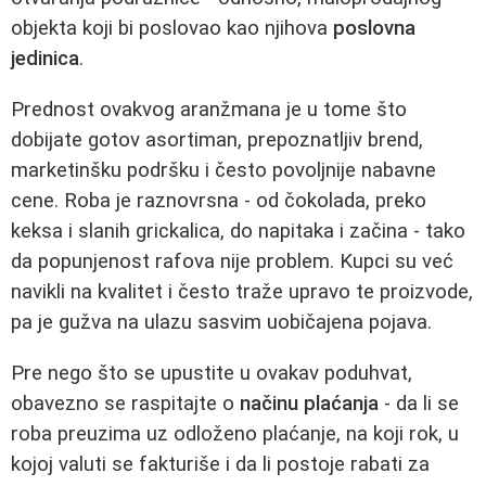
objekta koji bi poslovao kao njihova
poslovna
jedinica
.
Prednost ovakvog aranžmana je u tome što
dobijate gotov asortiman, prepoznatljiv brend,
marketinšku podršku i često povoljnije nabavne
cene. Roba je raznovrsna - od čokolada, preko
keksa i slanih grickalica, do napitaka i začina - tako
da popunjenost rafova nije problem. Kupci su već
navikli na kvalitet i često traže upravo te proizvode,
pa je gužva na ulazu sasvim uobičajena pojava.
Pre nego što se upustite u ovakav poduhvat,
obavezno se raspitajte o
načinu plaćanja
- da li se
roba preuzima uz odloženo plaćanje, na koji rok, u
kojoj valuti se fakturiše i da li postoje rabati za