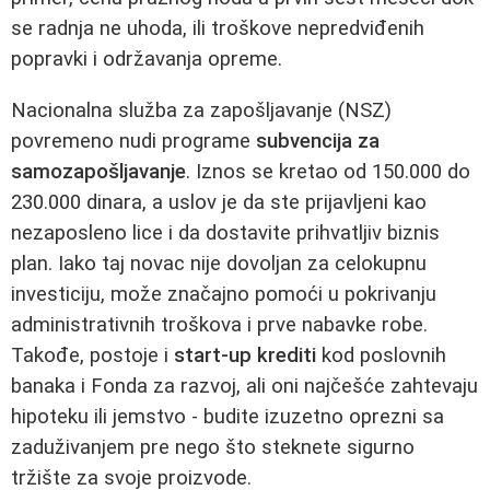
se radnja ne uhoda, ili troškove nepredviđenih
popravki i održavanja opreme.
Nacionalna služba za zapošljavanje (NSZ)
povremeno nudi programe
subvencija za
samozapošljavanje
. Iznos se kretao od 150.000 do
230.000 dinara, a uslov je da ste prijavljeni kao
nezaposleno lice i da dostavite prihvatljiv biznis
plan. Iako taj novac nije dovoljan za celokupnu
investiciju, može značajno pomoći u pokrivanju
administrativnih troškova i prve nabavke robe.
Takođe, postoje i
start-up krediti
kod poslovnih
banaka i Fonda za razvoj, ali oni najčešće zahtevaju
hipoteku ili jemstvo - budite izuzetno oprezni sa
zaduživanjem pre nego što steknete sigurno
tržište za svoje proizvode.