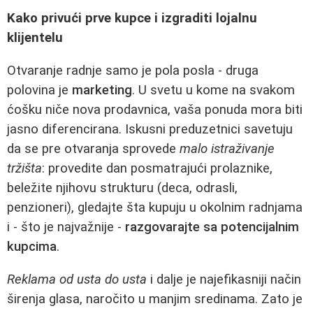
Kako privući prve kupce i izgraditi lojalnu
klijentelu
Otvaranje radnje samo je pola posla - druga
polovina je
marketing
. U svetu u kome na svakom
ćošku niče nova prodavnica, vaša ponuda mora biti
jasno diferencirana. Iskusni preduzetnici savetuju
da se pre otvaranja sprovede
malo istraživanje
tržišta
: provedite dan posmatrajući prolaznike,
beležite njihovu strukturu (deca, odrasli,
penzioneri), gledajte šta kupuju u okolnim radnjama
i - što je najvažnije -
razgovarajte sa potencijalnim
kupcima
.
Reklama od usta do usta
i dalje je najefikasniji način
širenja glasa, naročito u manjim sredinama. Zato je