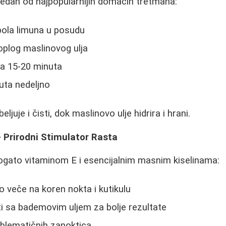
jedan od najpopularnijih domaćih tretmana:
pola limuna u posudu
oplog maslinovog ulja
na 15-20 minuta
puta nedeljno
ljuje i čisti, dok maslinovo ulje hidrira i hrani.
 - Prirodni Stimulator Rasta
bogato vitaminom E i esencijalnim masnim kiselinama:
 veče na koren nokta i kutikulu
 sa bademovim uljem za bolje rezultate
blematičnih zanoktica