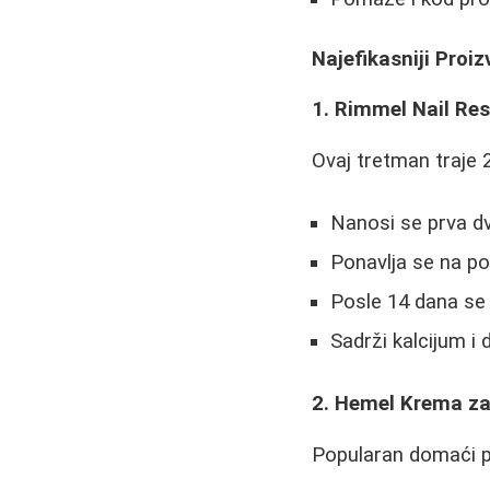
Najefikasniji Proi
1. Rimmel Nail Re
Ovaj tretman traje 2
Nanosi se prva dv
Ponavlja se na po
Posle 14 dana se 
Sadrži kalcijum i
2. Hemel Krema z
Popularan domaći p