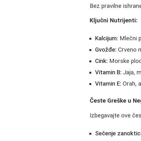
Bez pravilne ishran
Ključni Nutrijenti:
Kalcijum:
Mlečni p
Gvožđe:
Crveno m
Cink:
Morske plod
Vitamin B:
Jaja, m
Vitamin E:
Orah, a
Česte Greške u Neg
Izbegavajte ove čes
Sečenje zanoktic