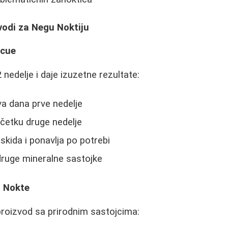
zvodi za Negu Noktiju
scue
 nedelje i daje izuzetne rezultate:
a dana prve nedelje
četku druge nedelje
skida i ponavlja po potrebi
 druge mineralne sastojke
a Nokte
roizvod sa prirodnim sastojcima: