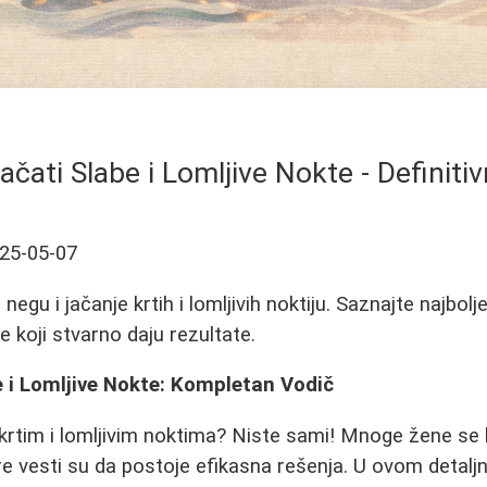
ačati Slabe i Lomljive Nokte - Definitiv
25-05-07
egu i jačanje krtih i lomljivih noktiju. Saznajte najbolj
 koji stvarno daju rezultate.
 i Lomljive Nokte: Kompletan Vodič
krtim i lomljivim noktima? Niste sami! Mnoge žene se
e vesti su da postoje efikasna rešenja. U ovom detalj