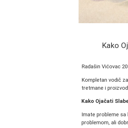
Kako Oj
Radašin Vićovac
20
Kompletan vodič za n
tretmane i proizvode
Kako Ojačati Slabe
Imate probleme sa 
problemom, ali dobr