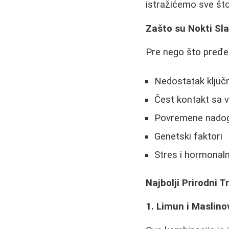
istražićemo sve što 
Zašto su Nokti Slab
Pre nego što pređem
Nedostatak ključni
Čest kontakt sa 
Povremene nadogr
Genetski faktori
Stres i hormona
Najbolji Prirodni 
1. Limun i Maslino