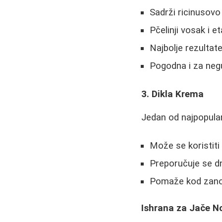
Sadrži ricinusovo 
Pčelinji vosak i et
Najbolje rezultat
Pogodna i za neg
3. Dikla Krema
Jedan od najpopular
Može se koristiti
Preporučuje se d
Pomaže kod zanok
Ishrana za Jače N