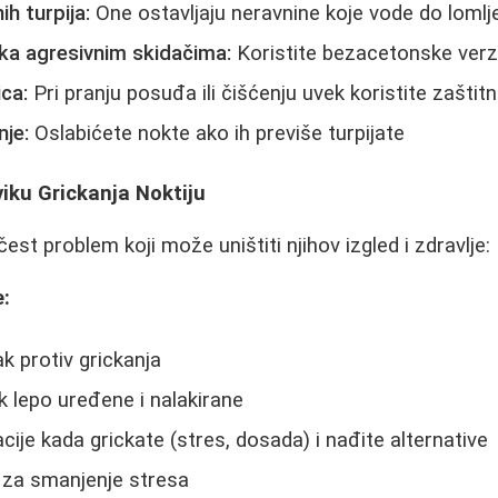
ih turpija:
One ostavljaju neravnine koje vode do lomlj
aka agresivnim skidačima:
Koristite bezacetonske verz
ica:
Pri pranju posuđa ili čišćenju uvek koristite zaštit
nje:
Oslabićete nokte ako ih previše turpijate
iku Grickanja Noktiju
čest problem koji može uništiti njihov izgled i zdravlje:
e:
ak protiv grickanja
k lepo uređene i nalakirane
uacije kada grickate (stres, dosada) i nađite alternative
 za smanjenje stresa