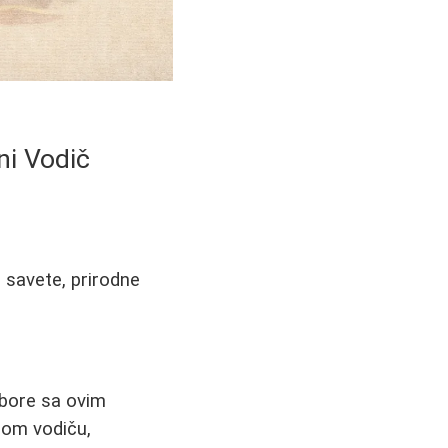
ni Vodič
e savete, prirodne
 bore sa ovim
nom vodiču,