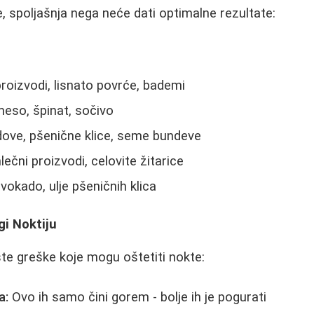
e, spoljašnja nega neće dati optimalne rezultate:
roizvodi, lisnato povrće, bademi
eso, špinat, sočivo
ove, pšenične klice, seme bundeve
lečni proizvodi, celovite žitarice
vokado, ulje pšeničnih klica
i Noktiju
te greške koje mogu oštetiti nokte:
a:
Ovo ih samo čini gorem - bolje ih je pogurati