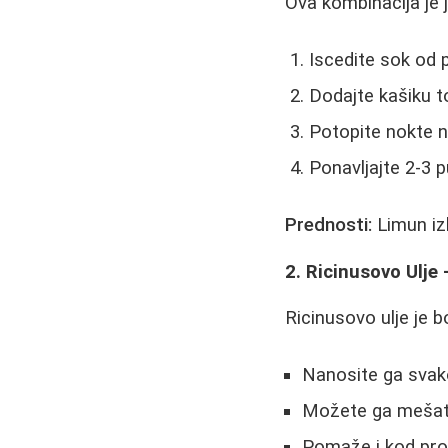
Ova kombinacija je 
Iscedite sok od 
Dodajte kašiku t
Potopite nokte 
Ponavljajte 2-3 
Prednosti:
Limun izbe
2. Ricinusovo Ulje
Ricinusovo ulje je 
Nanosite ga svako
Možete ga mešati
Pomaže i kod pro