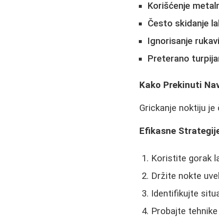
Korišćenje metaln
Često skidanje l
Ignorisanje rukav
Preterano turpija
Kako Prekinuti Nav
Grickanje noktiju je 
Efikasne Strategij
Koristite gorak l
Držite nokte uve
Identifikujte sit
Probajte tehnike