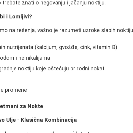
trebate znati o negovanju i jačanju noktiju.
i i Lomljivi?
o na rešenja, važno je razumeti uzroke slabih noktiju
h nutrijenata (kalcijum, gvožđe, cink, vitamin B)
vodom i hemikalijama
adnje noktiju koje oštećuju prirodni nokat
lne promene
Tretmani za Nokte
vo Ulje - Klasična Kombinacija