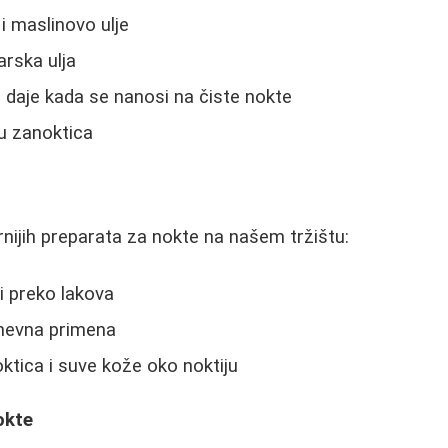
i maslinovo ulje
arska ulja
e daje kada se nanosi na čiste nokte
u zanoktica
nijih preparata za nokte na našem tržištu:
 i preko lakova
nevna primena
tica i suve kože oko noktiju
okte