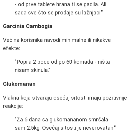
- od prve tablete hrana ti se gadila. Ali
sada sve što se prodaje su lažnjaci."
Garcinia Cambogia
Većina korisnika navodi minimalne ili nikakve
efekte:
"Popila 2 boce od po 60 komada - ništa
nisam skinula."
Glukomanan
Vlakna koja stvaraju osećaj sitosti imaju pozitivnije
reakcije:
"Za 6 dana sa glukomananom smršala
sam 2.5kg. Osećaj sitosti je neverovatan."