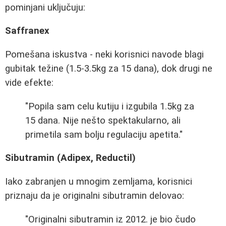
pominjani uključuju:
Saffranex
Pomešana iskustva - neki korisnici navode blagi
gubitak težine (1.5-3.5kg za 15 dana), dok drugi ne
vide efekte:
"Popila sam celu kutiju i izgubila 1.5kg za
15 dana. Nije nešto spektakularno, ali
primetila sam bolju regulaciju apetita."
Sibutramin (Adipex, Reductil)
Iako zabranjen u mnogim zemljama, korisnici
priznaju da je originalni sibutramin delovao:
"Originalni sibutramin iz 2012. je bio čudo