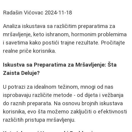
Radašin Vićovac
2024-11-18
Analiza iskustava sa različitim preparatima za
mršavljenje, keto ishranom, hormonim problemima
i savetima kako postići trajne rezultate. Pročitajte
realne priče korisnika.
Iskustva sa Preparatima za Mršavljenje: Šta
Zaista Deluje?
U potrazi za idealnom težinom, mnogi od nas
isprobavaju različite metode - od dijeta i vežbanja
do raznih preparata. Na osnovu brojnih iskustava
korisnika, evo šta možemo zaključiti o efektivnosti
različitih pristupa mršavljenju.