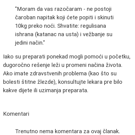
"Moram da vas razočaram - ne postoji
čaroban napitak koji ćete popiti i skinuti
10kg preko noći. Shvatite: regulisana
ishrana (katanac na usta) i vežbanje su
jedini način."
Iako su preparati ponekad mogli pomoći u početku,
dugoročno rešenje leži u promeni načina života.
Ako imate zdravstvenih problema (kao što su
bolesti štitne žlezde), konsultujte lekara pre bilo
kakve dijete ili uzimanja preparata.
Komentari
Trenutno nema komentara za ovaj članak.