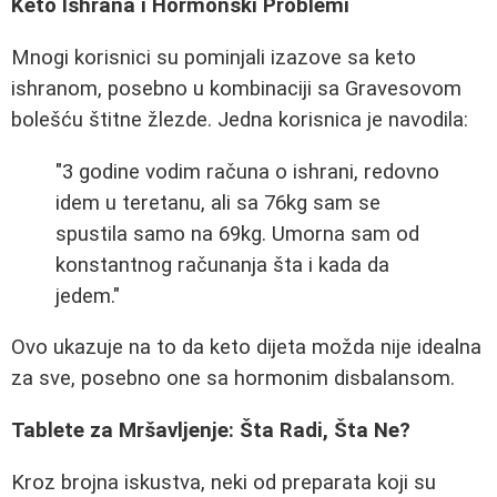
Keto Ishrana i Hormonski Problemi
Mnogi korisnici su pominjali izazove sa keto
ishranom, posebno u kombinaciji sa Gravesovom
bolešću štitne žlezde. Jedna korisnica je navodila:
"3 godine vodim računa o ishrani, redovno
idem u teretanu, ali sa 76kg sam se
spustila samo na 69kg. Umorna sam od
konstantnog računanja šta i kada da
jedem."
Ovo ukazuje na to da keto dijeta možda nije idealna
za sve, posebno one sa hormonim disbalansom.
Tablete za Mršavljenje: Šta Radi, Šta Ne?
Kroz brojna iskustva, neki od preparata koji su