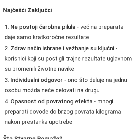
Najčešći Zaključci
Ne postoji čarobna pilula
- većina preparata
daje samo kratkoročne rezultate
Zdrav način ishrane i vežbanje su ključni
-
korisnici koji su postigli trajne rezultate uglavnom
su promenili životne navike
Individualni odgovor
- ono što deluje na jednu
osobu možda neće delovati na drugu
Opasnost od povratnog efekta
- mnogi
preparati dovode do brzog povrata kilograma
nakon prestanka upotrebe
Šta Stvarno Pomaže?