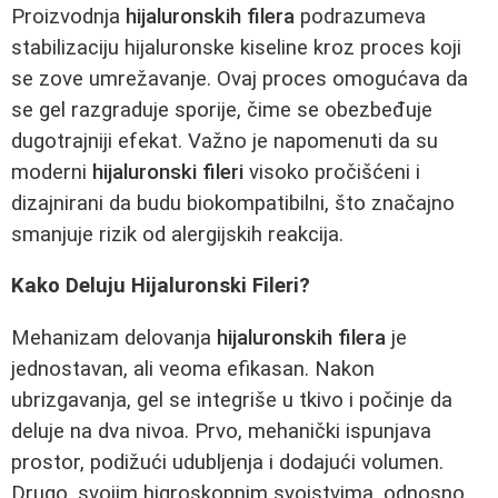
Proizvodnja
hijaluronskih filera
podrazumeva
stabilizaciju hijaluronske kiseline kroz proces koji
se zove umrežavanje. Ovaj proces omogućava da
se gel razgraduje sporije, čime se obezbeđuje
dugotrajniji efekat. Važno je napomenuti da su
moderni
hijaluronski fileri
visoko pročišćeni i
dizajnirani da budu biokompatibilni, što značajno
smanjuje rizik od alergijskih reakcija.
Kako Deluju Hijaluronski Fileri?
Mehanizam delovanja
hijaluronskih filera
je
jednostavan, ali veoma efikasan. Nakon
ubrizgavanja, gel se integriše u tkivo i počinje da
deluje na dva nivoa. Prvo, mehanički ispunjava
prostor, podižući udubljenja i dodajući volumen.
Drugo, svojim higroskopnim svojstvima, odnosno