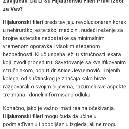
Zaključak: Da Li Su Hijaluronski Fileri Pravi Izbor
za Vas?
Hijaluronski fileri
predstavljaju revolucionaran korak
u nehirurškoj estetskoj medicini, nudeći rešenje za
brojne estetske nedostatke sa minimalnim
vremenom oporavka i visokim stepenom
bezbednosti. Ključ uspeha leži u stručnosti lekara
koji izvodi proceduru. Savetovanje sa kvalifikovanim
stručnjakom, poput
dr Anice Jevremović
ili njenih
kolega, od suštinskog je značaja kako biste
razgovarali o svojim ciljevima, razumeli sve aspekte
tretmana i doneli informisanu odluku.
Konačno, jako je važno imati realna očekivanja.
Hijaluronski fileri
mogu čuda da učine u
podmlađivanju i poboljšanju izgleda, ali ne mogu