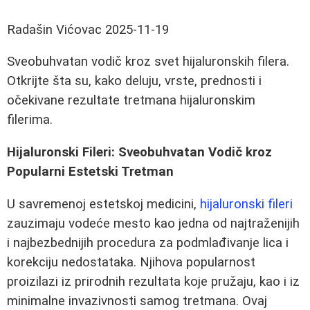
Radašin Vićovac
2025-11-19
Sveobuhvatan vodič kroz svet hijaluronskih filera.
Otkrijte šta su, kako deluju, vrste, prednosti i
očekivane rezultate tretmana hijaluronskim
filerima.
Hijaluronski Fileri: Sveobuhvatan Vodič kroz
Popularni Estetski Tretman
U savremenoj estetskoj medicini,
hijaluronski fileri
zauzimaju vodeće mesto kao jedna od najtraženijih
i najbezbednijih procedura za podmlađivanje lica i
korekciju nedostataka. Njihova popularnost
proizilazi iz prirodnih rezultata koje pružaju, kao i iz
minimalne invazivnosti samog tretmana. Ovaj