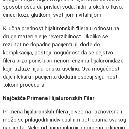
sposobnošću da privlači vodu, hidrira okolno tkivo,
čineći kožu glatkom, svetlijom i vitalnijom.
Ključna prednost
hijaluronskih filera
u odnosu na
druge materijale je reverzibilnost. Ukoliko se
rezultat ne dopadne pacijentu ili dođe do
komplikacija, postoji mogućnost da se dejstvo
filera brzo poništi primenom enzima hijaluronidaze,
koji razlaže hijaluronsku kiselinu. Ova mogućnost
daje i lekaru i pacijentu dodatni osećaj sigurnosti
tokom procedura.
Najčešće Primene Hijaluronskih Filer
Primena
hijaluronskih filera
je veoma raznovrsna i
može se prilagoditi individualnim potrebama svakog
pacijenta. Neke od najpopularnijih primena uključuju: