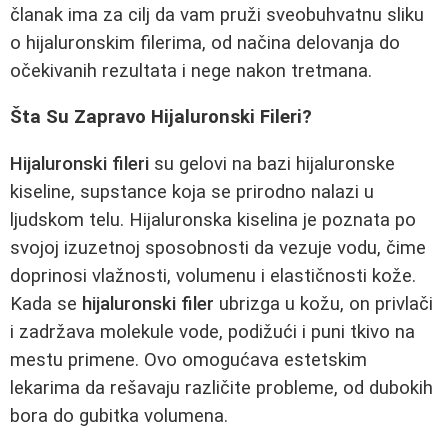
članak ima za cilj da vam pruži sveobuhvatnu sliku
o hijaluronskim filerima, od načina delovanja do
očekivanih rezultata i nege nakon tretmana.
Šta Su Zapravo Hijaluronski Fileri?
Hijaluronski fileri
su gelovi na bazi hijaluronske
kiseline, supstance koja se prirodno nalazi u
ljudskom telu. Hijaluronska kiselina je poznata po
svojoj izuzetnoj sposobnosti da vezuje vodu, čime
doprinosi vlažnosti, volumenu i elastičnosti kože.
Kada se
hijaluronski filer
ubrizga u kožu, on privlači
i zadržava molekule vode, podižući i puni tkivo na
mestu primene. Ovo omogućava estetskim
lekarima da rešavaju različite probleme, od dubokih
bora do gubitka volumena.