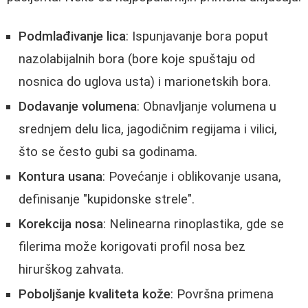
Podmlađivanje lica
: Ispunjavanje bora poput
nazolabijalnih bora (bore koje spuštaju od
nosnica do uglova usta) i marionetskih bora.
Dodavanje volumena
: Obnavljanje volumena u
srednjem delu lica, jagodičnim regijama i vilici,
što se često gubi sa godinama.
Kontura usana
: Povećanje i oblikovanje usana,
definisanje "kupidonske strele".
Korekcija nosa
: Nelinearna rinoplastika, gde se
filerima može korigovati profil nosa bez
hirurškog zahvata.
Poboljšanje kvaliteta kože
: Površna primena