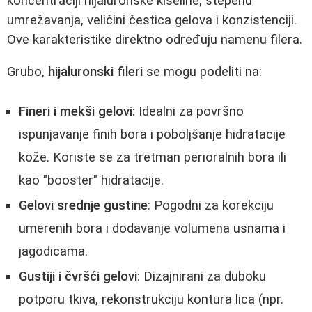
koncentraciji hijaluronske kiseline, stepenu
umrežavanja, veličini čestica gelova i konzistenciji.
Ove karakteristike direktno određuju namenu filera.
Grubo,
hijaluronski fileri
se mogu podeliti na:
Fineri i mekši gelovi
: Idealni za površno
ispunjavanje finih bora i poboljšanje hidratacije
kože. Koriste se za tretman perioralnih bora ili
kao "booster" hidratacije.
Gelovi srednje gustine
: Pogodni za korekciju
umerenih bora i dodavanje volumena usnama i
jagodicama.
Gustiji i čvršći gelovi
: Dizajnirani za duboku
potporu tkiva, rekonstrukciju kontura lica (npr.