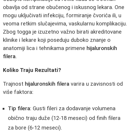
obavlja od strane obučenog i iskusnog lekara. One
mogu uključivati infekciju, formiranje čvorića ili, u
veoma retkim slučajevima, vaskularnu komplikaciju.
Zbog togga je izuzetno važno birati akreditovane
klinike i lekare koji poseduju duboko znanje o
anatomiji lica i tehnikama primene
hijaluronskih
filera
.
Koliko Traju Rezultati?
Trajnost
hijaluronskih filera
varira u zavisnosti od
više faktora:
Tip filera
: Gusti fileri za dodavanje volumena
obično traju duže (12-18 meseci) od finih filera
za bore (6-12 meseci).