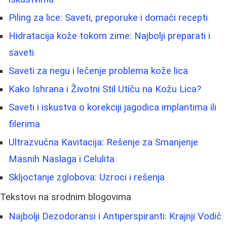
Piling za lice: Saveti, preporuke i domaći recepti
Hidratacija kože tokom zime: Najbolji preparati i
saveti
Saveti za negu i lečenje problema kože lica
Kako Ishrana i Životni Stil Utíču na Kožu Lica?
Saveti i iskustva o korekciji jagodica implantima ili
filerima
Ultrazvučna Kavitacija: Rešenje za Smanjenje
Masnih Naslaga i Celulita
Skljoctanje zglobova: Uzroci i rešenja
Tekstovi na srodnim blogovima
Najbolji Dezodoransi i Antiperspiranti: Krajnji Vodič