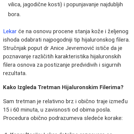
vilica, jagodične kosti) i popunjavanje najdubljih
bora.
Lekar
će na osnovu procene stanja kože i željenog
ishoda odabrati najpogodniji tip hijaluronskog filera.
Stručnjak poput dr Anice Jevremović ističe da je
poznavanje različitih karakteristika hijaluronskih
filera osnova za postizanje predvidivih i sigurnih
rezultata.
Kako Izgleda Tretman Hijaluronskim Filerima?
Sam tretman je relativno brz i obično traje između
15 i 60 minuta, u zavisnosti od obima posla.
Procedura obično podrazumeva sledeće korake: