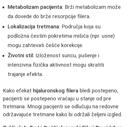
Metabolizam pacijenta
: Brži metabolizam može
da dovede do brže resorpcije filera.
Lokalizacija tretmana
: Područja koja su
podložna čestim pokretima mišića (npr. usne)
mogu zahtevati češće korekcije.
Životni stil
: Izloženost suncu, pušenje i
intenzivna fizička aktivnost mogu skratiti
trajanje efekta.
Kako efekat
hijaluronskog filera
bledi postepeno,
pacijenti se postepeno vraćaju u stanje od pre
tretmana. Mnogi pacijenti se odlučuju na redovne
održavajuće tretmane kako bi održali željeni izgled.