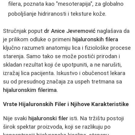
filera, poznata kao "mesoterapija", za globalno
poboljšanje hidriranosti i teksture kože.
Stručnjak poput
dr Anice Jevremović
naglašava da
je prilikom odluke o primeni
hijaluronskih filera
ključno razumeti anatomiju lica i fiziološke procese
starenja. Samo tako se može postići prirodan i
skladan rezultat koji će upotpuniti, a ne narušiti,
izražaj lica pacijenta. Iskustvo i obučenost lekara
su od presudnog značaja za uspeh tretmana sa
hijaluronskim filerima
.
Vrste Hijaluronskih Filer i Njihove Karakteristike
Nije svaki
hijaluronski filer
isti. Na tržištu postoji
širok spektar proizvoda, koji se razlikuju po