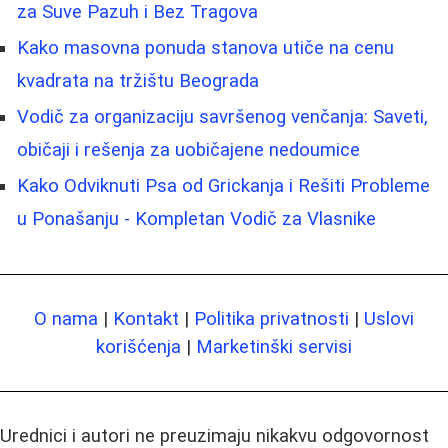
za Suve Pazuh i Bez Tragova
Kako masovna ponuda stanova utiče na cenu
kvadrata na tržištu Beograda
Vodič za organizaciju savršenog venčanja: Saveti,
običaji i rešenja za uobičajene nedoumice
Kako Odviknuti Psa od Grickanja i Rešiti Probleme
u Ponašanju - Kompletan Vodič za Vlasnike
O nama
|
Kontakt
|
Politika privatnosti
|
Uslovi
korišćenja
|
Marketinški servisi
Urednici i autori ne preuzimaju nikakvu odgovornost