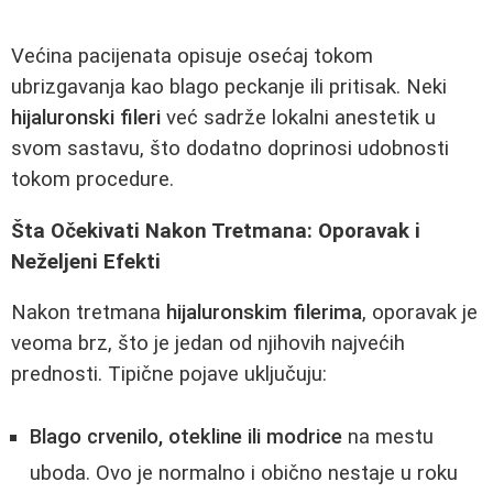
Većina pacijenata opisuje osećaj tokom
ubrizgavanja kao blago peckanje ili pritisak. Neki
hijaluronski fileri
već sadrže lokalni anestetik u
svom sastavu, što dodatno doprinosi udobnosti
tokom procedure.
Šta Očekivati Nakon Tretmana: Oporavak i
Neželjeni Efekti
Nakon tretmana
hijaluronskim filerima
, oporavak je
veoma brz, što je jedan od njihovih najvećih
prednosti. Tipične pojave uključuju:
Blago crvenilo, otekline ili modrice
na mestu
uboda. Ovo je normalno i obično nestaje u roku