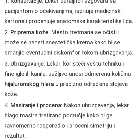
Konsultacije
: Lekar detaljno razgovara sa
pacijentom o očekivanjima, ispituje medicinski
kartone i procenjuje anatomske karakteristike lica.
Priprema kože
: Mesto tretmana se očisti i
može se naneti anestetička krema kako bi se
smanjio eventualni diskomfor tokom ubrizgavanja.
Ubrizgavanje
: Lekar, koristeći veštu tehniku i
fine igle ili kanile, pažljivo unosi odmerenu količinu
hijaluronskog filera
u precizno određene slojeve
kože.
Masiranje i procena
: Nakon ubrizgavanja, lekar
blago masira tretirano područje kako bi gel
ravnomerno rasporedio i proceni simetriju i
rezultat.