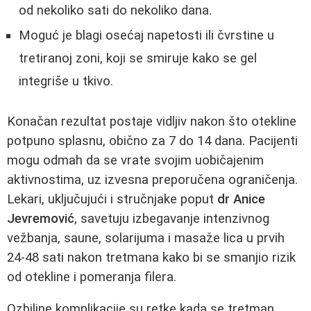
od nekoliko sati do nekoliko dana.
Moguć je blagi osećaj napetosti ili čvrstine u
tretiranoj zoni, koji se smiruje kako se gel
integriše u tkivo.
Konačan rezultat postaje vidljiv nakon što otekline
potpuno splasnu, obično za 7 do 14 dana. Pacijenti
mogu odmah da se vrate svojim uobičajenim
aktivnostima, uz izvesna preporučena ograničenja.
Lekari, uključujući i stručnjake poput
dr Anice
Jevremović
, savetuju izbegavanje intenzivnog
vežbanja, saune, solarijuma i masaže lica u prvih
24-48 sati nakon tretmana kako bi se smanjio rizik
od otekline i pomeranja filera.
Ozbiljne komplikacije su retke kada se tretman