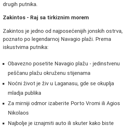
drugih putnika.
Zakintos - Raj sa tirkiznim morem
Zakintos je jedno od najposećenijih jonskih ostrva,
poznato po legendarnoj Navagio plaži. Prema
iskustvima putnika:
Obavezno posetite Navagio plažu - jedinstvenu
peščanu plažu okruženu stijenama
Noćni život je živ u Laganasu, gde se okuplja
mladja publika
Za mirniji odmor izaberite Porto Vromi ili Agios
Nikolaos
Najbolje je iznajmiti auto ili skuter kako biste