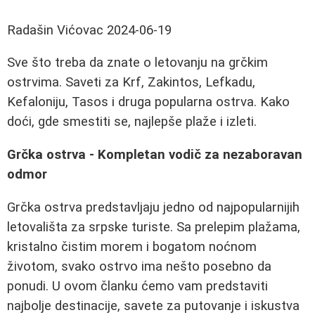
Radašin Vićovac
2024-06-19
Sve što treba da znate o letovanju na grčkim
ostrvima. Saveti za Krf, Zakintos, Lefkadu,
Kefaloniju, Tasos i druga popularna ostrva. Kako
doći, gde smestiti se, najlepše plaže i izleti.
Grčka ostrva - Kompletan vodič za nezaboravan
odmor
Grčka ostrva predstavljaju jedno od najpopularnijih
letovališta za srpske turiste. Sa prelepim plažama,
kristalno čistim morem i bogatom noćnom
životom, svako ostrvo ima nešto posebno da
ponudi. U ovom članku ćemo vam predstaviti
najbolje destinacije, savete za putovanje i iskustva