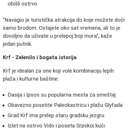
obišli ostrvo
"Navagio je turistička atrakcija do koje možete doći
samo brodom. Ostajete oko sat vremena, ali to je
dovoljno da uživate u prelepoj boji mora", kaže
jedan putnik.
Krf - Zelenilo i bogata istorija
Krf je idealan za one koji vole kombinaciju lepih
plaža i kulturne baštine:
Dasija i Ipsos su popularna mesta za smeštaj
Obavezno posetite Paleokastricu i plažu Glyfada
Grad Krf ima prelep staru gradsku jezgru
Izlet na ostrvo Vido i poseta Srpskoj kući