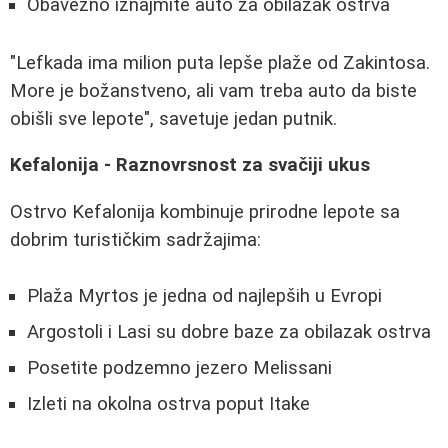
Obavezno iznajmite auto za obilazak ostrva
"Lefkada ima milion puta lepše plaže od Zakintosa.
More je božanstveno, ali vam treba auto da biste
obišli sve lepote", savetuje jedan putnik.
Kefalonija - Raznovrsnost za svačiji ukus
Ostrvo Kefalonija kombinuje prirodne lepote sa
dobrim turističkim sadržajima:
Plaža Myrtos je jedna od najlepših u Evropi
Argostoli i Lasi su dobre baze za obilazak ostrva
Posetite podzemno jezero Melissani
Izleti na okolna ostrva poput Itake