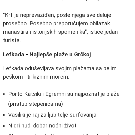
"Krf je neprevaziđen, posle njega sve deluje
prosečno. Posebno preporučujem obilazak
manastira i istorijskih spomenika", ističe jedan
turista.
Lefkada - Najlepše plaže u Grčkoj
Lefkada oduševljava svojim plažama sa belim
peškom i tirkiznim morem:
Porto Katsiki i Egremni su najpoznatije plaže
(pristup stepenicama)
Vasiliki je raj za ljubitelje surfovanja
Nidri nudi dobar noćni život