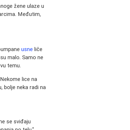
mnoge žene ulaze u
škarcima. Međutim,
napumpane
usne
liče
 su malo. Samo ne
ovu temu.
 Nekome lice na
 bolje neka radi na
ome se sviđaju
panja po telu."