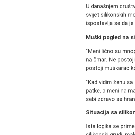
U današnjem društvu
svijet silikonskih 
ispostavlja se da j
Muški pogled na s
"Meni lično su mno
na čmar. Ne postoj
postoji muškarac kom
"Kad vidim ženu sa
patke, a meni na ma
sebi zdravo se hrani 
Situacija sa silik
Ista logika se prim
silikonski grudi, ma