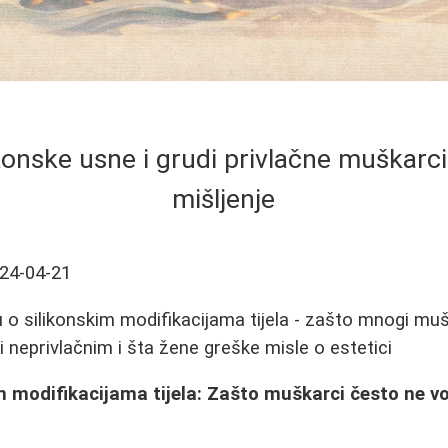
likonske usne i grudi privlačne muškar
mišljenje
24-04-21
 o silikonskim modifikacijama tijela - zašto mnogi mu
i neprivlačnim i šta žene greške misle o estetici
im modifikacijama tijela: Zašto muškarci često ne v