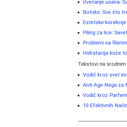
Uvećanje usana: Sv
Botoks: Sve što tr
Estetske korekcije 
Piling za lice: Sav
Problemi sa fileri
Hidratacija kože to
Tekstovi na srodnim
Vodič kroz svet indu
Anti-Age Nega za M
Vodič kroz Parfeme
10 Efektivnih Nači