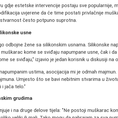
 gdje estetske intervencije postaju sve popularnije, 
modifikacija uvjerene da će time postati privlačnije mu
e stvarnost često potpuno suprotna.
ilikonske usne
go odbojne žene sa silikonskim usnama. Silikonske 
i muškarac kome se sviđaju napumpane usne, čak i da
e se sviđaju," izjavio je jedan korisnik u diskusiji na 
 napumpanim ustima, asocijacija mi je odmah majmun.
jmuna. Umjesto što se bavi nebitnim stvarima u životu,
i jača telo."
onskim grudima
enjuje i na druge delove tijela: "Ne postoji muškarac k
koliko veliki ili mali. Tako mogu da nabrajam za sva pum