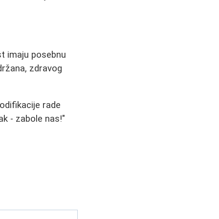
st imaju posebnu
održana, zdravog
odifikacije rade
ak - zabole nas!"