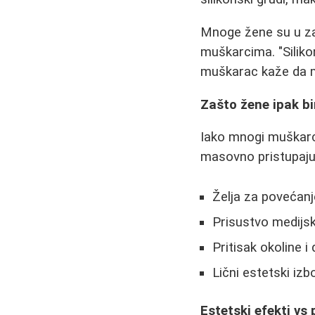
Mnoge žene su u zabl
muškarcima. "Siliko
muškarac kaže da mu
Zašto žene ipak bi
Iako mnogi muškarc
masovno pristupaju
Želja za poveća
Prisustvo medijsk
Pritisak okoline 
Lični estetski iz
Estetski efekti vs 