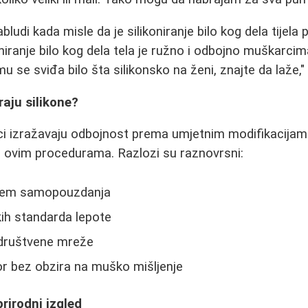
udi kada misle da je silikoniranje bilo kog dela tijela 
niranje bilo kog dela tela je ružno i odbojno muškarcim
 se sviđa bilo šta silikonsko na ženi, znajte da laže,"
raju silikone?
i izražavaju odbojnost prema umjetnim modifikacijama,
 ovim procedurama. Razlozi su raznovrsni:
njem samopouzdanja
ih standarda lepote
i društvene mreže
bor bez obzira na muško mišljenje
prirodni izgled