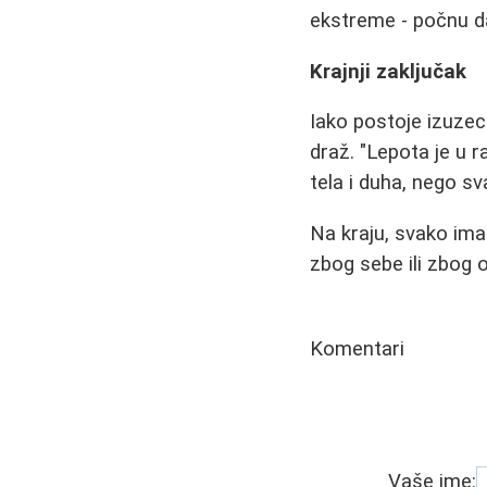
ekstreme - počnu da 
Krajnji zaključak
Iako postoje izuze
draž. "Lepota je u 
tela i duha, nego sv
Na kraju, svako ima 
zbog sebe ili zbog o
Komentari
Vaše ime: