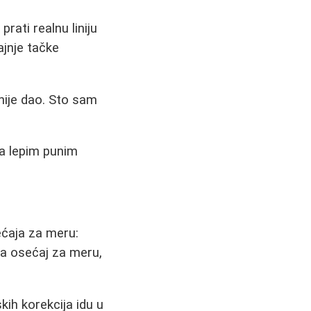
rati realnu liniju
ajnje tačke
 nije dao. Sto sam
sa lepim punim
ećaja za meru:
a osećaj za meru,
kih korekcija idu u