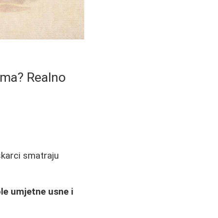
cima? Realno
škarci smatraju
ole umjetne usne i