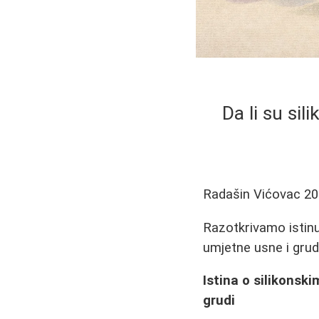
Da li su si
Radašin Vićovac
20
Razotkrivamo istinu
umjetne usne i grud
Istina o silikonsk
grudi