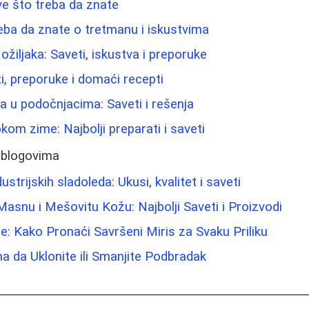
e što treba da znate
eba da znate o tretmanu i iskustvima
ožiljaka: Saveti, iskustva i preporuke
eti, preporuke i domaći recepti
ma u podočnjacima: Saveti i rešenja
kom zime: Najbolji preparati i saveti
 blogovima
strijskih sladoleda: Ukusi, kvalitet i saveti
asnu i Mešovitu Kožu: Najbolji Saveti i Proizvodi
: Kako Pronaći Savršeni Miris za Svaku Priliku
na da Uklonite ili Smanjite Podbradak