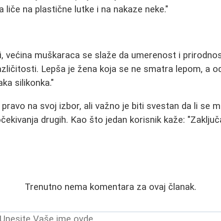
liče na plastične lutke i na nakaze neke."
ci, većina muškaraca se slaže da umerenost i prirodno
različitosti. Lepša je žena koja se ne smatra lepom, a 
aka silikonka."
pravo na svoj izbor, ali važno je biti svestan da li se m
čekivanja drugih. Kao što jedan korisnik kaže: "Zaključ
Trenutno nema komentara za ovaj članak.