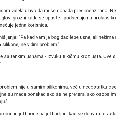
nisam videla uživo da mi se dopada predimenzirano. Ne p
uglovi grozni kada se spuste i podsećaju na prolaps kr
imećuje jedna korisnica.
mišljenje: "Pa kad vam je bog dao lepe usne, ali nekima
m silikone, ne vidim problem."
ne sa tankim usnama - izvuku ti kičmu kroz usta. Ove 
"
problem nije u samim silikonima, već u nedostatku os
jne su mada ponekad ako se ne pretera, ako osoba im
ju."
remenu jeftinoće pa jeftini ljudi kad se dohvate estets