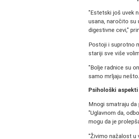
"Estetski još uvek 
usana, naročito su 
digestivne cevi," pr
Postoji i suprotno 
stariji sve više voli
"Bolje radnice su o
samo mrljaju nešto.
Psihološki aspekti
Mnogi smatraju da 
"Uglavnom da, odbo
mogu da je prolepša
"Živimo nažalost u v