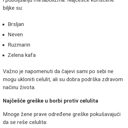
i poboljšanju metabolizma. Najčešće korišćene
biljke su:
Brsljan
Neven
Ruzmarin
Zelena kafa
Važno je napomenuti da čajevi sami po sebi ne
mogu ukloniti celulit, ali su dobra podrška zdravom
načinu života.
Najčešće greške u borbi protiv celulita
Mnoge žene prave određene greške pokušavajući
da se reše celulita: