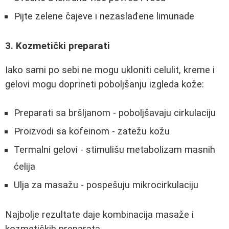
Pijte zelene čajeve i nezaslađene limunade
3. Kozmetički preparati
Iako sami po sebi ne mogu ukloniti celulit, kreme i
gelovi mogu doprineti poboljšanju izgleda kože:
Preparati sa bršljanom - poboljšavaju cirkulaciju
Proizvodi sa kofeinom - zatežu kožu
Termalni gelovi - stimulišu metabolizam masnih
ćelija
Ulja za masažu - pospešuju mikrocirkulaciju
Najbolje rezultate daje kombinacija masaže i
kozmetičkih preparata.