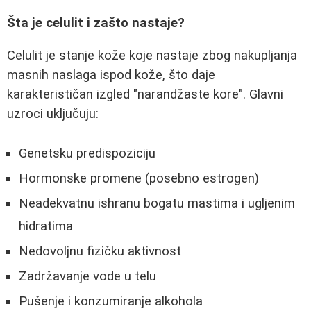
Šta je celulit i zašto nastaje?
Celulit je stanje kože koje nastaje zbog nakupljanja
masnih naslaga ispod kože, što daje
karakterističan izgled "narandžaste kore". Glavni
uzroci uključuju:
Genetsku predispoziciju
Hormonske promene (posebno estrogen)
Neadekvatnu ishranu bogatu mastima i ugljenim
hidratima
Nedovoljnu fizičku aktivnost
Zadržavanje vode u telu
Pušenje i konzumiranje alkohola