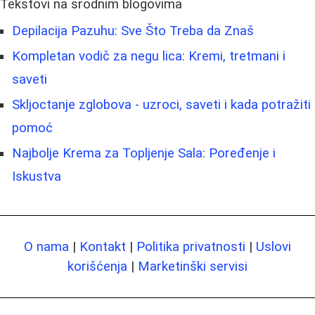
Tekstovi na srodnim blogovima
Depilacija Pazuhu: Sve Što Treba da Znaš
Kompletan vodič za negu lica: Kremi, tretmani i
saveti
Skljoctanje zglobova - uzroci, saveti i kada potražiti
pomoć
Najbolje Krema za Topljenje Sala: Poređenje i
Iskustva
O nama
|
Kontakt
|
Politika privatnosti
|
Uslovi
korišćenja
|
Marketinški servisi