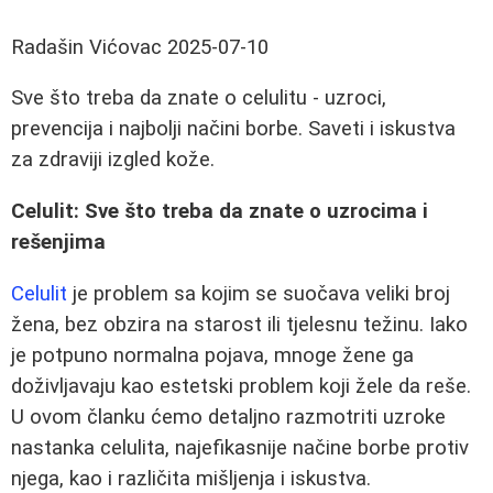
Radašin Vićovac
2025-07-10
Sve što treba da znate o celulitu - uzroci,
prevencija i najbolji načini borbe. Saveti i iskustva
za zdraviji izgled kože.
Celulit: Sve što treba da znate o uzrocima i
rešenjima
Celulit
je problem sa kojim se suočava veliki broj
žena, bez obzira na starost ili tjelesnu težinu. Iako
je potpuno normalna pojava, mnoge žene ga
doživljavaju kao estetski problem koji žele da reše.
U ovom članku ćemo detaljno razmotriti uzroke
nastanka celulita, najefikasnije načine borbe protiv
njega, kao i različita mišljenja i iskustva.