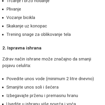
Trčanje i brzo hodanje
Plivanje
Vozanje bicikla
Skakanje uz konopac
Trening snage za oblikovanje tela
2. Ispravna ishrana
Zdrav način ishrane može značajno da smanji
pojavu celulita:
Povedite unos vode (minimum 2 litre dnevno)
Smanjite unos soli i šećera
Izbegavajte prženu i premasnu hranu
Uvedite u ishranu više povrća i voća