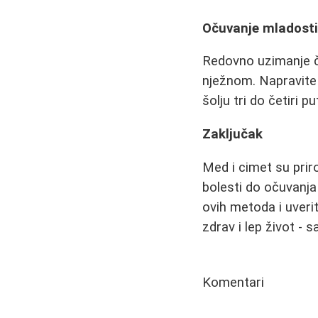
Očuvanje mladost
Redovno uzimanje ča
nježnom. Napravite č
šolju tri do četiri p
Zaključak
Med i cimet su priro
bolesti do očuvanja
ovih metoda i uveri
zdrav i lep život - s
Komentari