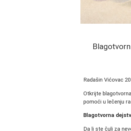
Blagotvorna
Radašin Vićovac
20
Otkrijte blagotvorn
pomoći u lečenju raz
Blagotvorna dejstva
Da li ste čuli za n