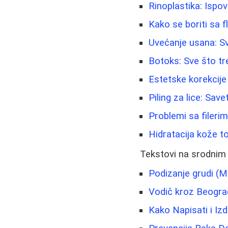
Rinoplastika: Ispov
Kako se boriti sa f
Uvećanje usana: Sv
Botoks: Sve što tr
Estetske korekcije 
Piling za lice: Sav
Problemi sa fileri
Hidratacija kože to
Tekstovi na srodnim
Podizanje grudi (M
Vodič kroz Beogra
Kako Napisati i Iz