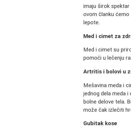
imaju širok spektar 
ovom članku ćemo is
lepote.
Med i cimet za zdr
Med i cimet su prir
pomoći u lečenju raz
Artritis i bolovi u
Mešavina meda i ci
jednog dela meda i 
bolne delove tela.
može čak izlečiti hro
Gubitak kose