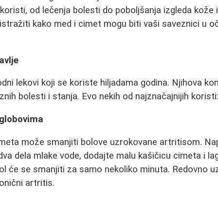
koristi, od lečenja bolesti do poboljšanja izgleda kože 
tražiti kako med i cimet mogu biti vaši saveznici u oč
avlje
odni lekovi koji se koriste hiljadama godina. Njihova k
nih bolesti i stanja. Evo nekih od najznačajnijih koristi
 zglobovima
meta može smanjiti bolove uzrokovane artritisom. Na
dva dela mlake vode, dodajte malu kašičicu cimeta i l
 Bol će se smanjiti za samo nekoliko minuta. Redovno 
nični artritis.