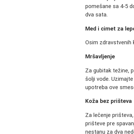
pomešane sa 4-5 dcl
dva sata.
Med i cimet za lep
Osim zdravstvenih ko
Mršavljenje
Za gubitak težine, 
šolji vode. Uzimajt
upotreba ove smese 
Koža bez prišteva
Za lečenje prišteva,
prišteve pre spavan
nestanu za dva nede