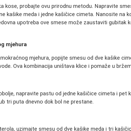
tka kose, probajte ovu prirodnu metodu. Napravite sme
dne kašike meda i jedne kašičice cimeta. Nanosite na ko
edovna upotreba ove smese može zaustaviti gubitak ko
og mjehura
a mokraćnog mjehura, popijte smesu od dve kašike cime
vode. Ova kombinacija uništava klice i pomaže u brže
bolje, napravite pastu od jedne kašičice cimeta i pet 
ub tri puta dnevno dok bol ne prestane.
erola, uzimajte smesu od dve kašike meda i tri kašiči