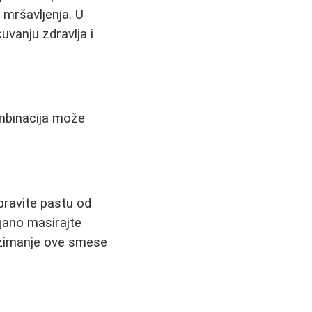
i mršavljenja. U
uvanju zdravlja i
ombinacija može
:
pravite pastu od
agano masirajte
uzimanje ove smese