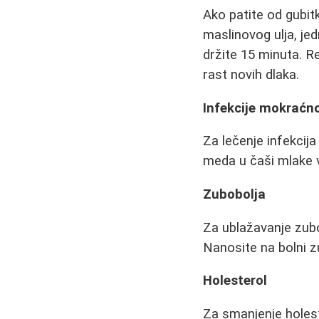
Ako patite od gubi
maslinovog ulja, je
držite 15 minuta. R
rast novih dlaka.
Infekcije mokraćn
Za lečenje infekcij
meda u čaši mlake 
Zubobolja
Za ublažavanje zubo
Nanosite na bolni z
Holesterol
Za smanjenje holest