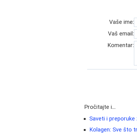
Vaše ime:
Vaš email:
Komentar:
Pročitajte i...
Saveti i preporuke
Kolagen: Sve što t