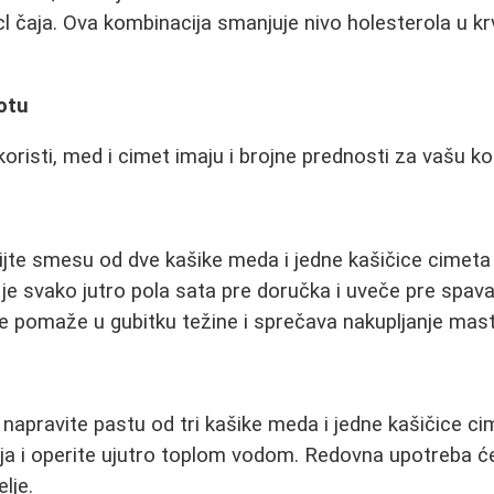
 čaja. Ova kombinacija smanjuje nivo holesterola u kr
otu
risti, med i cimet imaju i brojne prednosti za vašu kož
pijte smesu od dve kašike meda i jedne kašičice cimeta
e je svako jutro pola sata pre doručka i uveče pre spav
pomaže u gubitku težine i sprečava nakupljanje masti
 napravite pastu od tri kašike meda i jedne kašičice ci
ja i operite ujutro toplom vodom. Redovna upotreba će 
lje.