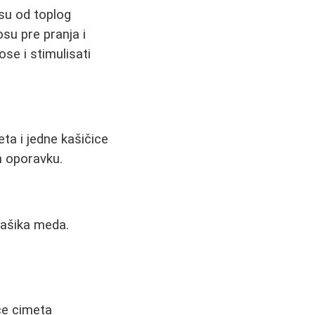
su od toplog
su pre pranja i
se i stimulisati
ta i jedne kašičice
m oporavku.
kašika meda.
ce cimeta