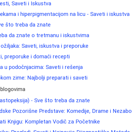
esti, Saveti i Iskustva
lekama i hiperpigmentacijom na licu - Saveti i iskustva
e što treba da znate
eba da znate o tretmanu i iskustvima
ožiljaka: Saveti, iskustva i preporuke
eti, preporuke i domaći recepti
ma u podočnjacima: Saveti i rešenja
kom zime: Najbolji preparati i saveti
 blogovima
astopeksija) - Sve što treba da znate
dske Pozorišne Predstave: Komedije, Drame i Nezabor
dati Knjigu: Kompletan Vodič za Početnike