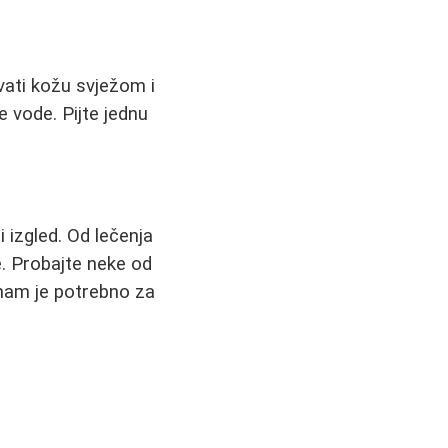
vati kožu svježom i
e vode. Pijte jednu
i izgled. Od lečenja
e. Probajte neke od
 nam je potrebno za