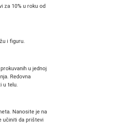
vi za 10% u roku od
u i figuru.
 prokuvanih u jednoj
anja. Redovna
 u telu.
meta. Nanosite je na
učiniti da prištevi