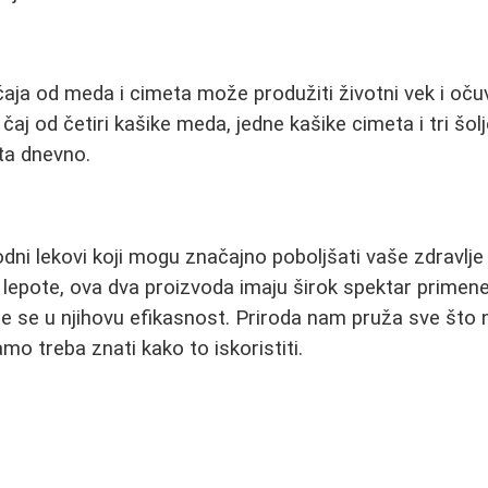
i
ja od meda i cimeta može produžiti životni vek i oču
aj od četiri kašike meda, jedne kašike cimeta i tri šolj
uta dnevno.
dni lekovi koji mogu značajno poboljšati vaše zdravlje 
 lepote, ova dva proizvoda imaju širok spektar primen
te se u njihovu efikasnost. Priroda nam pruža sve što
amo treba znati kako to iskoristiti.