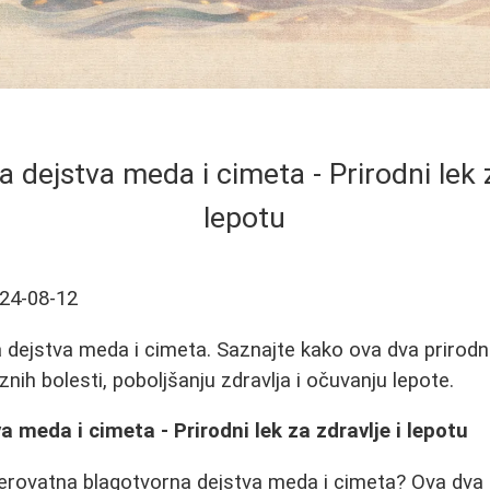
 dejstva meda i cimeta - Prirodni lek z
lepotu
24-08-12
a dejstva meda i cimeta. Saznajte kako ova dva priro
nih bolesti, poboljšanju zdravlja i očuvanju lepote.
 meda i cimeta - Prirodni lek za zdravlje i lepotu
everovatna blagotvorna dejstva meda i cimeta? Ova dva