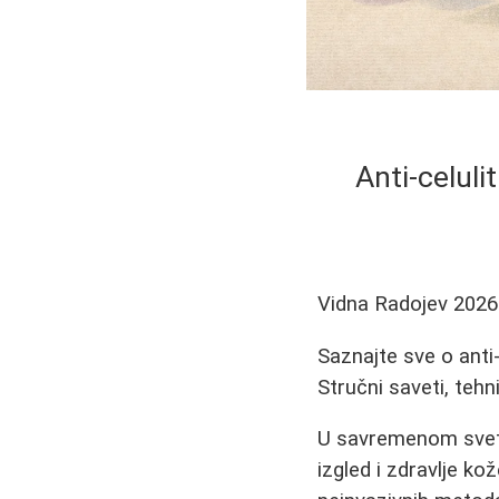
Anti-celuli
Vidna Radojev
2026
Saznajte sve o anti
Stručni saveti, tehn
U savremenom svetu
izgled i zdravlje ko