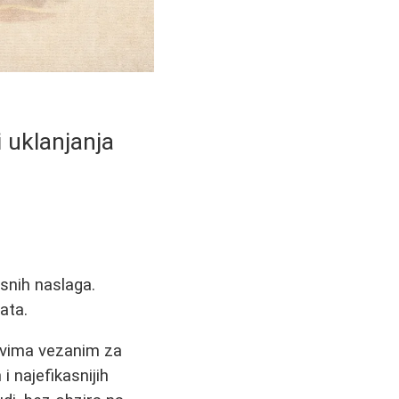
i uklanjanja
snih naslaga.
ata.
ovima vezanim za
i najefikasnijih