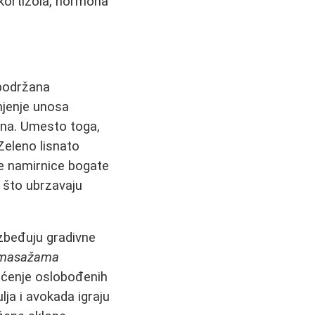
 kortizola, hormona
 podržana
njenje unosa
ana. Umesto toga,
Zeleno lisnato
čne namirnice bogate
 što ubrzavaju
ezbeđuju gradivne
t masažama
išćenje oslobođenih
ja i avokada igraju