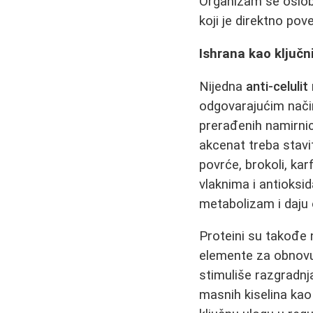
Organizam se osloba
koji je direktno po
Ishrana kao ključni
Nijedna
anti-celuli
odgovarajućim način
prerađenih namirni
akcenat treba stavit
povrće, brokoli, kar
vlaknima i antioks
metabolizam i daju 
Proteini su takođe n
elemente za obnovu
stimuliše razgradnj
masnih kiselina kao