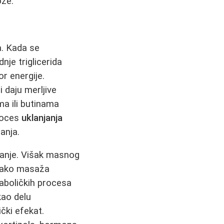
ože.
. Kada se
nje triglicerida
r energije.
 daju merljive
a ili butinama
roces
uklanjanja
anja.
tanje. Višak masnog
 Iako masaža
taboličkih procesa
kao delu
čki efekat.