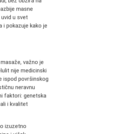
udi, bez obzira na
, razbije masne
 uvid u svet
 i pokazuje kako je
t masaže, važno je
ulit nije medicinski
e ispod površinskog
ističnu neravnu
i faktori: genetska
i i kvalitet
o izuzetno