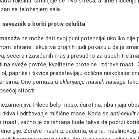
đa toksina, smanjuje se nivo stresa, a time i lučenje
vezan sa taloženjem sala.
 saveznik u borbi protiv celulita
t masaža
ne može dati svoj puni potencijal ukoliko nije
om ishrane. Iskustva brojnih ljudi pokazuju da je sma
ca, šećera i zasićenih masti presudno za uspeh tretm
i na sveže povrće, kvalitetne proteine i zdrave masti. 
fiol, paprike i tikvice predstavljaju odlične niskokalori
idansima. One pomažu u
uklanjanju masnih naslaga
tako
osećaj sitosti.
ezamenljivi. Pileće belo meso, ćuretina, riba i jaja ob
 tkiva i održavanje mišićne mase. Kada se
anti-celuli
a masti, važno je da ishrana bude takva da podrži kor
 energije. Zdrave masti iz badema, oraha, maslinovog ul