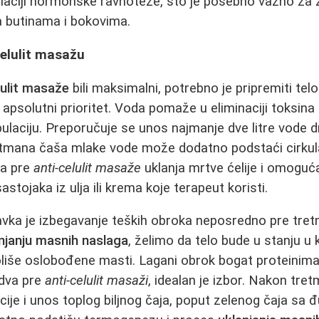
ulaciji hormonske ravnoteže, što je posebno važno za
na butinama i bokovima.
celulit masažu
lulit masaže
bili maksimalni, potrebno je pripremiti tel
e apsolutni prioritet. Voda pomaže u eliminaciji toksina i
ulaciju. Preporučuje se unos najmanje dve litre vode 
tmana čaša mlake vode može dodatno podstaći cirkulac
dva pre
anti-celulit masaže
uklanja mrtve ćelije i omoguć
astojaka iz ulja ili krema koje terapeut koristi.
avka je izbegavanje teških obroka neposredno pre tre
njanju masnih naslaga
, želimo da telo bude u stanju 
liše oslobođene masti. Lagani obrok bogat proteinima
dva pre
anti-celulit masaži
, idealan je izbor. Nakon tre
cije i unos toplog biljnog čaja, poput zelenog čaja sa 