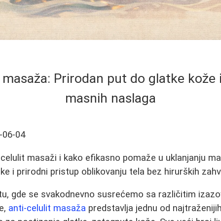
t masaža: Prirodan put do glatke kože 
masnih naslaga
-06-04
-celulit masaži i kako efikasno pomaže u uklanjanju ma
ike i prirodni pristup oblikovanju tela bez hirurških zahv
, gde se svakodnevno susrećemo sa različitim izaz
že,
anti-celulit masaža
predstavlja jednu od najtraženijih 