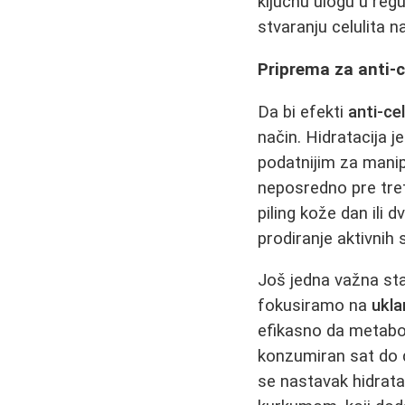
ključnu ulogu u reg
stvaranju celulita 
Priprema za anti-
Da bi efekti
anti-ce
način. Hidratacija j
podatnijim za manip
neposredno pre tre
piling kože dan ili 
prodiranje aktivnih s
Još jedna važna st
fokusiramo na
ukla
efikasno da metabo
konzumiran sat do 
se nastavak hidrata