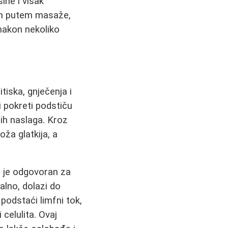
ine i višak
om putem masaže,
 nakon nekoliko
tiska, gnječenja i
i pokreti podstiču
ih naslaga. Kroz
oža glatkija, a
m je odgovoran za
alno, dolazi do
odstaći limfni tok,
 celulita. Ovaj