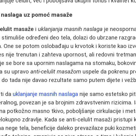
juje celulit, već i poboljšava ukupni tonus i kvalitet k
h naslaga uz pomoć masaže
celulit masaže
i
uklanjanja masnih naslaga
je neosporna
stimuliše određeni deo tela, dolazi do ubrzane razgrad
a. One se potom oslobađaju u krvotok i koriste kao izvo
 nije trenutan i zahteva upornost, ali redovni tretmani
oje se bore sa upornim naslagama na stomaku, bokovim
da su upravo
anti-celulit masažom
uspele da pokrenu p
i do tada nije davao rezultate samo putem dijete i vežb
ti da
uklanjanje masnih naslaga
nije samo estetsko pi
ceralnog, povezan je sa brojnim zdravstvenim rizicima.
na potkožno masno tkivo, poboljšanje cirkulacije i me
lokupno zdravlje. Kada se anti-celulit masaži pristupi 
 nege tela, beneficije daleko prevazilaze puki kozmeti