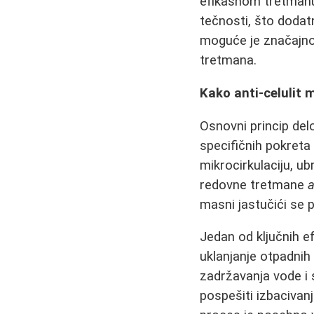
efikasnom tretmanu.
tečnosti, što doda
moguće je značajno p
tretmana.
Kako anti-celulit 
Osnovni princip de
specifičnih pokreta 
mikrocirkulaciju, u
redovne tretmane
a
masni jastučići se
Jedan od ključnih e
uklanjanje otpadnih
zadržavanja vode i
pospešiti izbacivanj