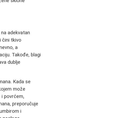
 žene sklone
o na adekvatan
 čini tkivo
dnevno, a
iju. Takođe, blagi
ava dublje
tmana. Kada se
u kojem može
 i povrćem,
tmana, preporučuje
đumbirom i