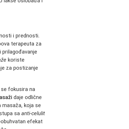
o lakše oslobađa i
nosti i prednosti.
bova terapeuta za
i prilagođavanje
aže
koriste
nje za postizanje
 se fokusira na
masaži
daje odlične
a masaža, koja se
istupa sa
anti-celulit
sveobuhvatan efekat