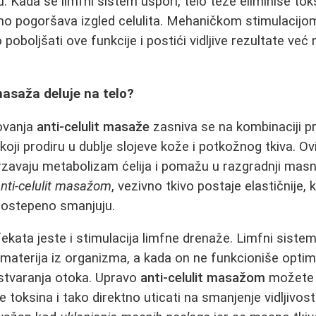
 Kada se limfni sistem uspori, telo teže eliminiše toks
tno pogoršava izgled celulita. Mehaničkom stimulacij
oboljšati ove funkcije i postići vidljive rezultate već
masaža deluje na telo?
lovanja
anti-celulit masaže
zasniva se na kombinaciji pri
koji prodiru u dublje slojeve kože i potkožnog tkiva. Ov
brzavaju metabolizam ćelija i pomažu u razgradnji masn
nti-celulit masažom
, vezivno tkivo postaje elastičnije, k
 postepeno smanjuju.
fekata jeste i stimulacija limfne drenaže. Limfni siste
 materija iz organizma, a kada on ne funkcioniše optim
 stvaranja otoka. Upravo
anti-celulit masažom
možete p
e toksina i tako direktno uticati na smanjenje vidljivosti