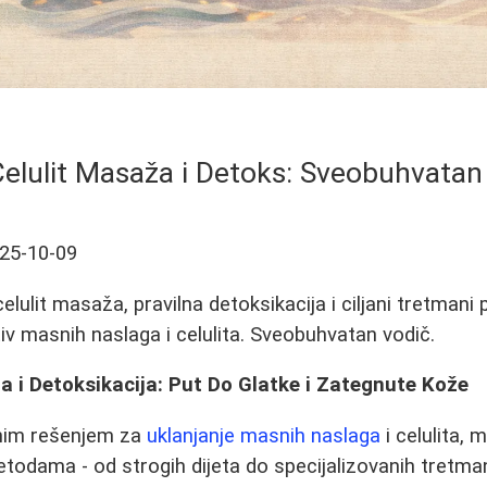
Celulit Masaža i Detoks: Sveobuhvatan
25-10-09
elulit masaža, pravilna detoksikacija i ciljani tretmani
iv masnih naslaga i celulita. Sveobuhvatan vodič.
a i Detoksikacija: Put Do Glatke i Zategnute Kože
snim rešenjem za
uklanjanje masnih naslaga
i celulita,
etodama - od strogih dijeta do specijalizovanih tretm