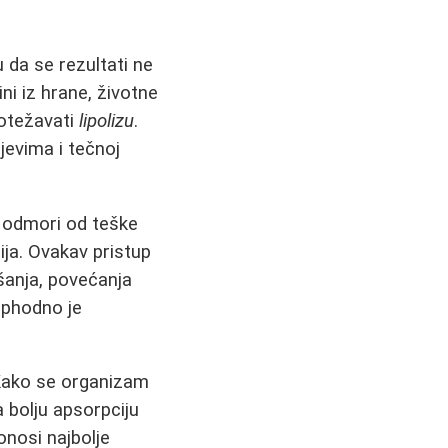
 da se rezultati ne
i iz hrane, životne
 otežavati
lipolizu
.
jevima i tečnoj
e odmori od teške
ija. Ovakav pristup
šanja, povećanja
ophodno je
 Kako se organizam
 bolju apsorpciju
onosi najbolje