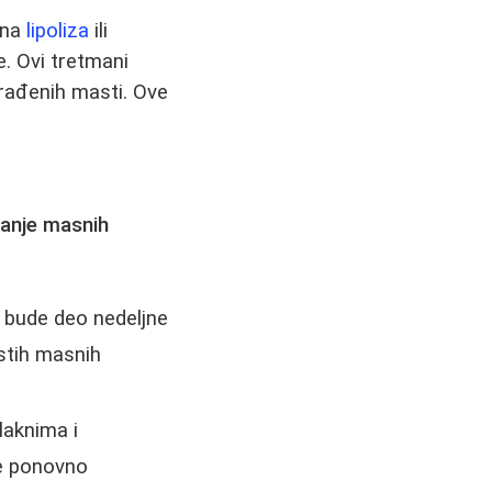
čna
lipoliza
ili
e. Ovi tretmani
građenih masti. Ove
janje masnih
a bude deo nedeljne
rstih masnih
laknima i
e ponovno