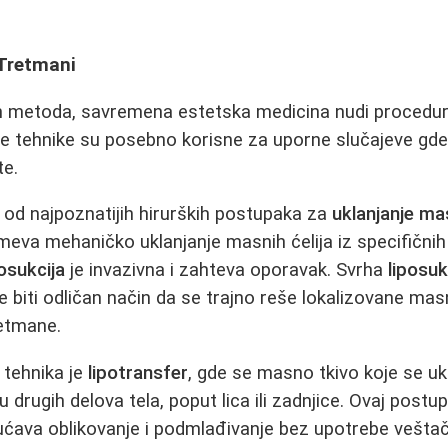
 Tretmani
ih metoda, savremena estetska medicina nudi procedur
ve tehnike su posebno korisne za uporne slučajeve gde 
te.
 od najpoznatijih hirurških postupaka za
uklanjanje ma
va mehaničko uklanjanje masnih ćelija iz specifičnih d
posukcija
je invazivna i zahteva oporavak. Svrha
liposuk
e biti odličan način da se trajno reše lokalizovane ma
retmane.
 tehnika je
lipotransfer
, gde se masno tkivo koje se u
 drugih delova tela, poput lica ili zadnjice. Ovaj post
ćava oblikovanje i podmlađivanje bez upotrebe veštačk