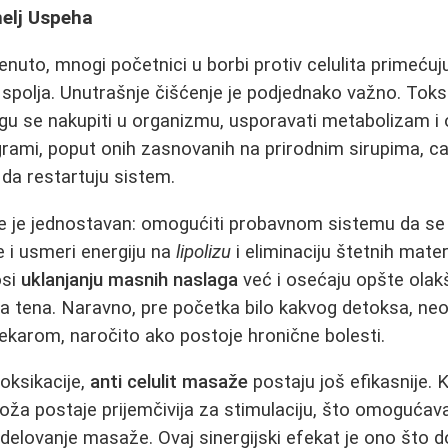
melj Uspeha
nuto, mnogi početnici u borbi protiv celulita primećuju
polja. Unutrašnje čišćenje je podjednako važno. Toksin
gu se nakupiti u organizmu, usporavati metabolizam i
rami, poput onih zasnovanih na prirodnim sirupima, ca
j da restartuju sistem.
ije je jednostavan: omogućiti probavnom sistemu da s
 i usmeri energiju na
lipolizu
i eliminaciju štetnih mater
osi
uklanjanju masnih naslaga
već i osećaju opšte olak
nja tena. Naravno, pre početka bilo kakvog detoksa, ne
lekarom, naročito ako postoje hronične bolesti.
ksikacije,
anti celulit masaže
postaju još efikasnije.
oža postaje prijemčivija za stimulaciju, što omogućava
 delovanje masaže. Ovaj sinergijski efekat je ono što d