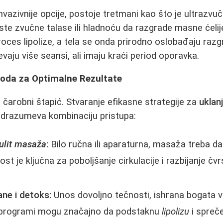
nvazivnije opcije, postoje tretmani kao što je ultrazvu
oriste zvučne talase ili hladnoću da razgrade masne ćelij
proces lipolize, a tela se onda prirodno oslobađaju raz
aju više seansi, ali imaju kraći period oporavka.
oda za Optimalne Rezultate
 čarobni štapić. Stvaranje efikasne strategije za
uklan
podrazumeva kombinaciju pristupa:
lulit masaža
:
Bilo ručna ili aparaturna, masaža treba d
ost je ključna za poboljšanje cirkulacije i razbijanje čv
ane i detoks:
Unos dovoljno tečnosti, ishrana bogata v
 programi mogu značajno da podstaknu
lipolizu
i spreč