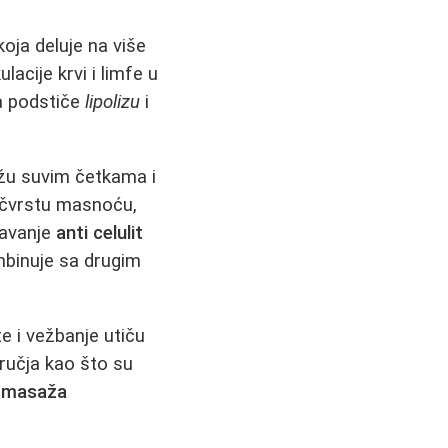
koja deluje na više
lacije krvi i limfe u
ja podstiče
lipolizu
i
ažu suvim četkama i
e čvrstu masnoću,
gavanje
anti celulit
mbinuje sa drugim
te i vežbanje utiču
ručja kao što su
it masaža