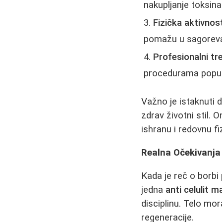
nakupljanje toksina
Fizička aktivnost
pomažu u sagoreva
Profesionalni tr
procedurama pop
Važno je istaknuti 
zdrav životni stil. 
ishranu i redovnu fi
Realna Očekivanja 
Kada je reč o borbi 
jedna
anti celulit 
disciplinu. Telo mo
regeneracije.