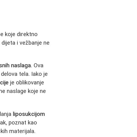
e koje direktno
dijeta i vežbanje ne
snih naslaga
. Ova
elova tela. Iako je
cije
je oblikovanje
sne naslage koje ne
klanja
liposukcijom
upak, poznat kao
ih materijala.