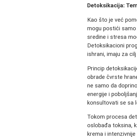
Detoksikacija: Te
Kao što je već pome
mogu postići samo s
sredine i stresa mo
Detoksikacioni prog
ishrani, imaju za cil
Princip detoksikac
obrade čvrste hrane
ne samo da doprin
energije i poboljša
konsultovati se sa 
Tokom procesa deto
oslobađa toksina, k
krema i intenzivnije