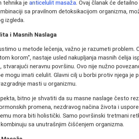
 tehnika je
anticelulit masaža
. Ovaj članak će detailno 
ombinaciji sa pravilnom detoksikacijom organizma, može
g izgleda.
ita i Masnih Naslaga
stimo u metode lečenja, važno je razumeti problem. Ce
om korom", nastaje usled nakupljanja masnih ćelija is
o, stvarajući neravnu površinu. Ovo nije nužno poveza
e mogu imati celulit. Glavni cilj u borbi protiv njega je
razgradnje masti u organizmu.
ekta, bitno je shvatiti da su masne naslage često rez
 hormonskih promena, nezdravog načina života i uspor
lemu mora biti holistički. Samo površinski tretmani re
e kombinuju sa unutrašnjim čišćenjem organizma.
t Masaže