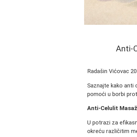
Anti-
Radašin Vićovac
20
Saznajte kako anti c
pomoći u borbi prot
Anti-Celulit Masaž
U potrazi za efika
okreću različitim m