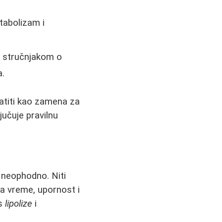
tabolizam i
m stručnjakom o
a.
vatiti kao zamena za
jučuje pravilnu
je neophodno. Niti
a vreme, upornost i
es
lipolize
i