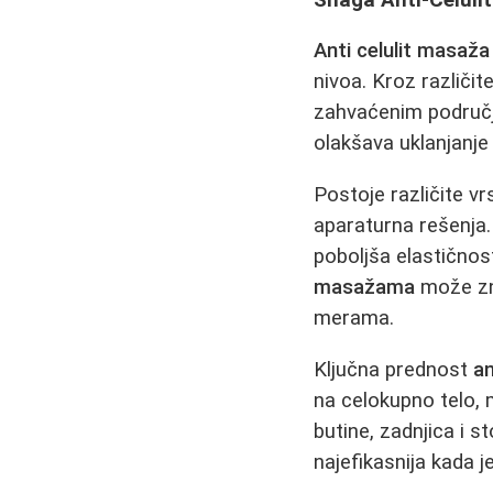
Anti celulit masaža
nivoa. Kroz različit
zahvaćenim područji
olakšava uklanjanje 
Postoje različite v
aparaturna rešenja
poboljša elastičnos
masažama
može zna
merama.
Ključna prednost
a
na celokupno telo,
butine, zadnjica i 
najefikasnija kada j