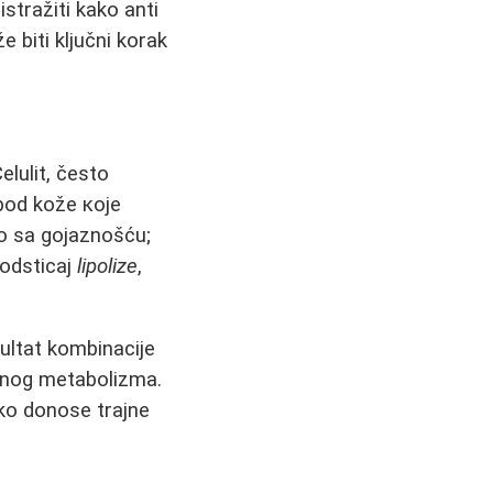
istražiti kako anti
 biti ključni korak
lulit, često
pod kože које
no sa gojaznošću;
 podsticaj
lipolize
,
ultat kombinacije
enog metabolizma.
tko donose trajne