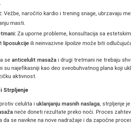
.
:
Vežbe, naročito kardio i trening snage, ubrzavaju me
nju masti.
etmani:
Za uporne probleme, konsultacija sa estetski
ut
liposukcije
ili neinvazivne
lipolize
može biti odlučujuć
da se
anticelulit masaža
i drugi tretmani ne trebaju sh
Oni su najefikasniji kao deo sveobuhvatnog plana koji ukl
zičku aktivnost.
i Strpljenje
protiv celulita i
uklanjanju masnih naslaga
, strpljenje 
masaža
neće doneti rezultate preko noći. Proces zahtev
ra da se navikne na nove nadražaje i da započne proc