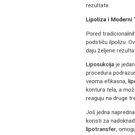
rezultate.
Lipoliza i Moderni
Pored tradicionaln
podstiču
lipolizu
. O
daju željene rezulta
Liposukcija
je jedan
procedura podrazume
veoma efikasna,
li
kontura tela, a mož
reaguju na druge t
Još jedna napredna
koristi za nadoknadu
lipotransfer
, omogu