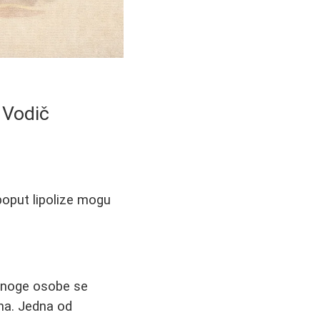
 Vodič
 poput lipolize mogu
 mnoge osobe se
ana. Jedna od