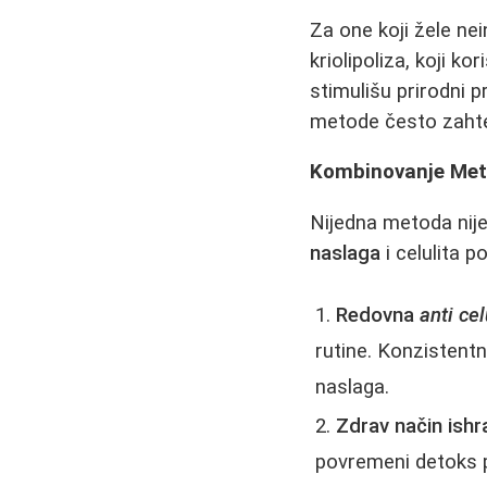
Za one koji žele nei
kriolipoliza, koji k
stimulišu prirodni 
metode često zahtev
Kombinovanje Met
Nijedna metoda nije
naslaga
i celulita 
Redovna
anti ce
rutine. Konzistentn
naslaga.
Zdrav način ishr
povremeni detoks