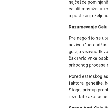
najčešće pominjanih
celulit masaža, u k
u postizanju željeno
Razumevanje Celul
Pre nego što se upu
nazivan "narandžast
guraju vezivno tkiv
čak i vrlo vitke osob
prirodnog procesa 
Pored estetskog asp
faktora: genetike,
Stoga, pristup prob
rezultate ako se n
Snaga Anti-Celuli