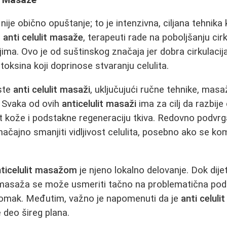
nije obično opuštanje; to je intenzivna, ciljana tehnika 
e
anti celulit masaže
, terapeuti rade na poboljšanju cirku
ma. Ovo je od suštinskog značaja jer dobra cirkulaci
toksina koji doprinose stvaranju celulita.
rste
anti celulit masaži
, uključujući ručne tehnike, mas
. Svaka od ovih
anticelulit masaži
ima za cilj da razbij
t kože i podstakne regeneraciju tkiva. Redovno podvr
čajno smanjiti vidljivost celulita, posebno ako se ko
nticelulit masažom
je njeno lokalno delovanje. Dok dije
 masaža se može usmeriti tačno na problematična pod
stomak. Međutim, važno je napomenuti da je
anti celul
e deo šireg plana.