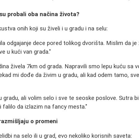
 su probali oba načina života?
kustva onih koji su živeli i u gradu i na selu:
la odgajanje dece pored tolikog dvorišta. Mislim da je 
ive u kući van grada."
ina živela 7km od grada. Napravili smo lepu kuću sa 
kad mi dođe da živim u gradu, ali kad odem tamo, sve
gradu, ali volim selo i sve te seoske poslove. Sutra b
i falilo da izlazim na fancy mesta."
 razmišljaju o promeni
lidbi na selo ili u grad, evo nekoliko korisnih saveta: