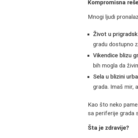
Kompromisna reše
Mnogi ljudi pronala
Život u prigradsk
gradu dostupno z
Vikendice blizu g
bih mogla da živi
Sela u blizini urb
grada. Imaš mir, a
Kao što neko pametn
sa periferije grada
Šta je zdravije?