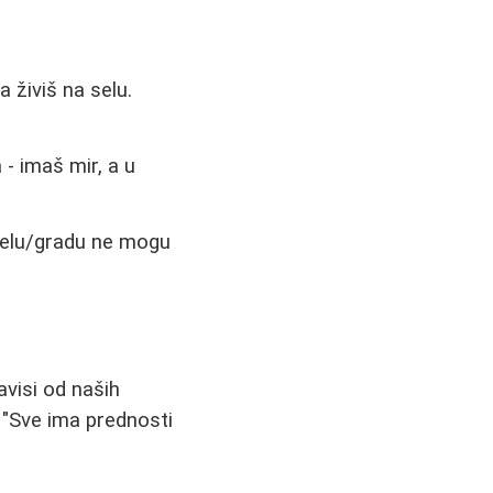
a živiš na selu.
"
 - imaš mir, a u
selu/gradu ne mogu
avisi od naših
: "Sve ima prednosti