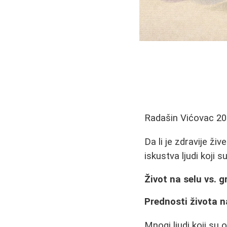
Radašin Vićovac
20
Da li je zdravije ži
iskustva ljudi koji s
Život na selu vs. g
Prednosti života n
Mnogi ljudi koji su 