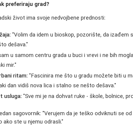
ak preferiraju grad?
adski život ima svoje nedvojbene prednosti:
aja:
"Volim da idem u bioskop, pozorište, da izađem sa
to dešava."
am u samom centru grada u buci i vrevi i ne bih mogla
i mir."
rbani ritam:
"Fascinira me što u gradu možete biti u ma
ki dan vidiš nova lica i stalno se nešto dešava."
t usluga:
"Sve mi je na dohvat ruke - škole, bolnice, pr
edan sagovornik: "Verujem da je teško odviknuti se od
 ako ste u njemu odrasli."