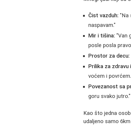
Čist vazduh:
"Na 
naspavam."
Mir i tišina:
"Van g
posle posla pravo 
Prostor za decu:
Prilika za zdravu 
voćem i povrćem.
Povezanost sa p
goru svako jutro."
Kao što jedna osoba 
udaljeno samo 6km 