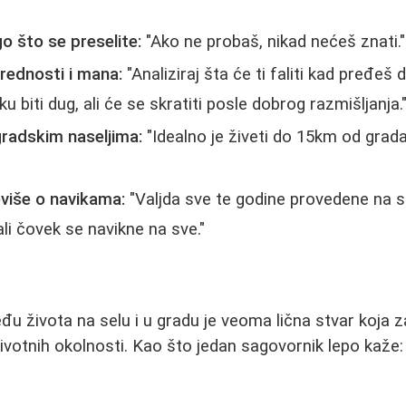
o što se preselite:
"Ako ne probaš, nikad nećeš znati."
prednosti i mana:
"Analiziraj šta će ti faliti kad pređeš d
 biti dug, ali će se skratiti posle dobrog razmišljanja.
gradskim naseljima:
"Idealno je živeti do 15km od grada
eviše o navikama:
"Valjda sve te godine provedene na 
ali čovek se navikne na sve."
đu života na selu i u gradu je veoma lična stvar koja z
 životnih okolnosti. Kao što jedan sagovornik lepo kaže