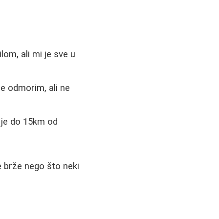
lom, ali mi je sve u
e odmorim, ali ne
e je do 15km od
e brže nego što neki