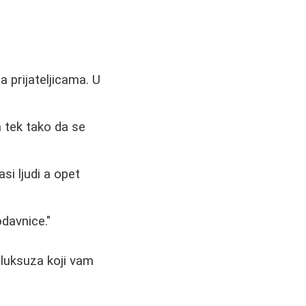
 prijateljicama. U
 tek tako da se
si ljudi a opet
odavnice."
 luksuza koji vam