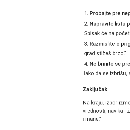
Probajte pre neg
Napravite listu 
Spisak će na početku
Razmislite o pri
grad stižeš brzo."
Ne brinite se pr
lako da se izbrišu, 
Zaključak
Na kraju, izbor izme
vrednosti, navika i
i mane."