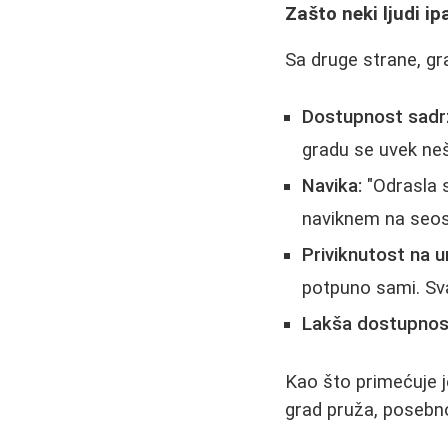
Zašto neki ljudi ip
Sa druge strane, gr
Dostupnost sadrž
gradu se uvek neš
Navika:
"Odrasla s
naviknem na seosk
Priviknutost na u
potpuno sami. Sva
Lakša dostupnos
Kao što primećuje j
grad pruža, posebno