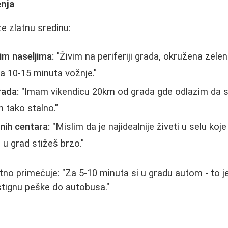
nja
ze zlatnu sredinu:
im naseljima:
"Živim na periferiji grada, okružena zeleni
a 10-15 minuta vožnje."
rada:
"Imam vikendicu 20km od grada gde odlazim da s
m tako stalno."
anih centara:
"Mislim da je najidealnije živeti u selu koj
 u grad stižeš brzo."
o primećuje: "Za 5-10 minuta si u gradu autom - to j
 stignu peške do autobusa."