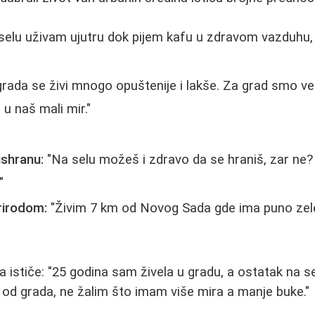
selu uživam ujutru dok pijem kafu u zdravom vazduhu,
rada se živi mnogo opuštenije i lakše. Za grad smo ve
u naš mali mir."
ishranu:
"Na selu možeš i zdravo da se hraniš, zar ne
"
rirodom:
"Živim 7 km od Novog Sada gde ima puno zelen
ističe: "25 godina sam živela u gradu, a ostatak na sel
od grada, ne žalim što imam više mira a manje buke."