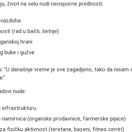
lju, život na selu nudi neosporne prednosti:
 vazduha
nosti (rad u bašti, šetnje)
rganskoj hrani
g buke i gužve
u: "U današnje vreme je sve zagadjeno, tako da nisam s
e."
adovi nude:
 infrastrukturu
h namirnica (organske prodavnice, farmerske pijace)
 fizičku aktivnost (teretane, bazeni, fitnes centri)