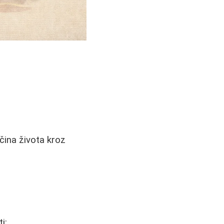
ačina života kroz
i: