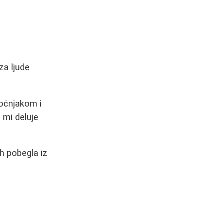
za ljude
voćnjakom i
 mi deluje
ih pobegla iz