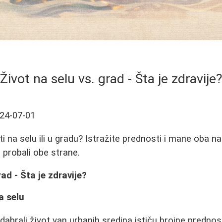
Život na selu vs. grad - Šta je zdravije?
24-07-01
veti na selu ili u gradu? Istražite prednosti i mane oba n
u probali obe strane.
rad - Šta je zdravije?
a selu
odabrali život van urbanih sredina ističu brojne prednost