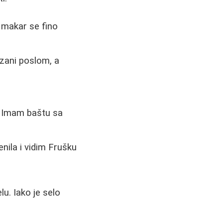
 makar se fino
zani poslom, a
? Imam baštu sa
ila i vidim Frušku
u. Iako je selo