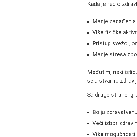
Kada je reč o zdrav
Manje zagađenja
Više fizičke aktiv
Pristup svežoj, o
Manje stresa zbo
Međutim, neki istič
selu stvarno zdravij
Sa druge strane, gr
Bolju zdravstvenu
Veći izbor zdravi
Više mogućnosti za