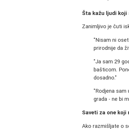
Šta kažu ljudi koji
Zanimljivo je čuti is
"Nisam ni oseti
prirodnije da ž
"Ja sam 29 god
bašticom. Pone
dosadno."
"Rodjena sam u 
grada - ne bi m
Saveti za one koji
Ako razmišljate o se