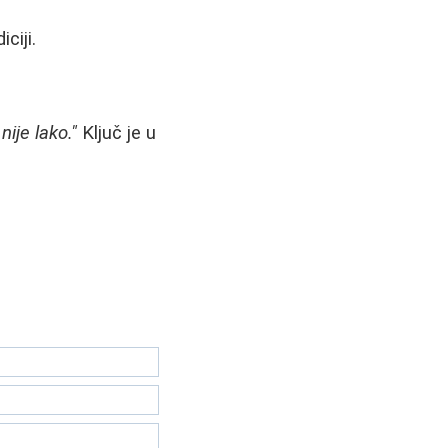
ciji.
ije lako."
Ključ je u