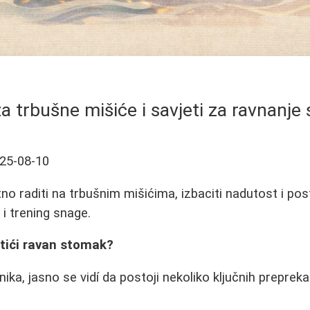
a trbušne mišiće i savjeti za ravnanj
25-08-10
no raditi na trbušnim mišićima, izbaciti nadutost i po
 i trening snage.
stići ravan stomak?
nika, jasno se vidí da postoji nekoliko ključnih preprek