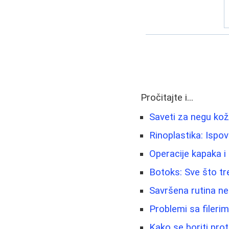
Pročitajte i...
Saveti za negu kož
Rinoplastika: Ispov
Operacije kapaka i
Botoks: Sve što tr
Savršena rutina neg
Problemi sa fileri
Kako se boriti prot