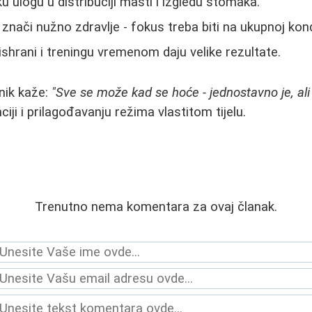
ku ulogu u distribuciji masti i izgledu stomaka.
nači nužno zdravlje - fokus treba biti na ukupnoj kondi
shrani i treningu vremenom daju velike rezultate.
nik kaže:
"Sve se može kad se hoće - jednostavno je, ali n
ciji i prilagođavanju režima vlastitom tijelu.
Trenutno nema komentara za ovaj članak.