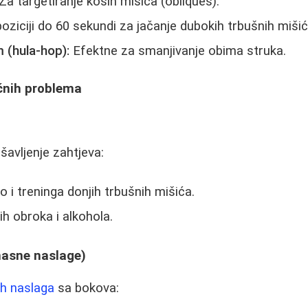
Za targetiranje kosih mišića (obliques).
oziciji do 60 sekundi za jačanje dubokih trbušnih mišić
 (hula-hop):
Efektne za smanjivanje obima struka.
ičnih problema
avljenje zahtjeva:
 i treninga donjih trbušnih mišića.
ih obroka i alkohola.
masne naslage)
ih naslaga
sa bokova: