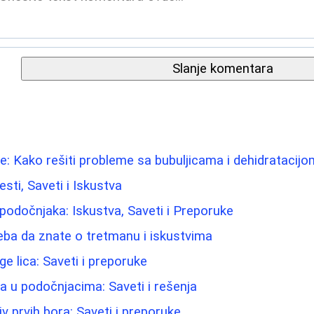
Slanje komentara
e: Kako rešiti probleme sa bubuljicama i dehidratacijo
esti, Saveti i Iskustva
 podočnjaka: Iskustva, Saveti i Preporuke
eba da znate o tretmanu i iskustvima
e lica: Saveti i preporuke
ma u podočnjacima: Saveti i rešenja
iv prvih bora: Saveti i preporuke