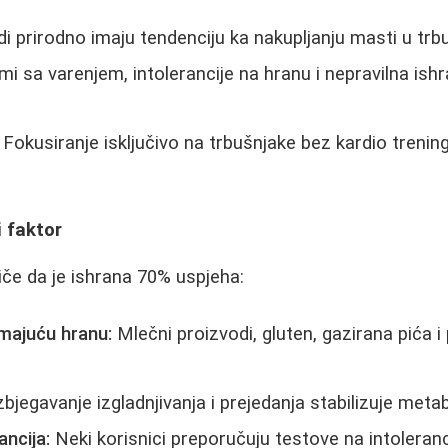
di prirodno imaju tendenciju ka nakupljanju masti u trbuš
i sa varenjem, intolerancije na hranu i nepravilna ish
Fokusiranje isključivo na trbušnjake bez kardio trenin
i faktor
iče da je ishrana 70% uspjeha:
imajuću hranu:
Mlečni proizvodi, gluten, gazirana pića 
zbjegavanje izgladnjivanja i prejedanja stabilizuje meta
ancija:
Neki korisnici preporučuju testove na intoleranc