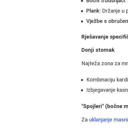
Bočni trbušnjaci:
Plank:
Držanje u p
Vježbe s obručem
Rješavanje specif
Donji stomak
Najteža zona za mrš
Kombinaciju kardio
Izbjegavanje kasn
"Spojleri" (bočne 
Za
uklanjanje masn