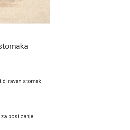
e stomaka
stići ravan stomak
a za postizanje