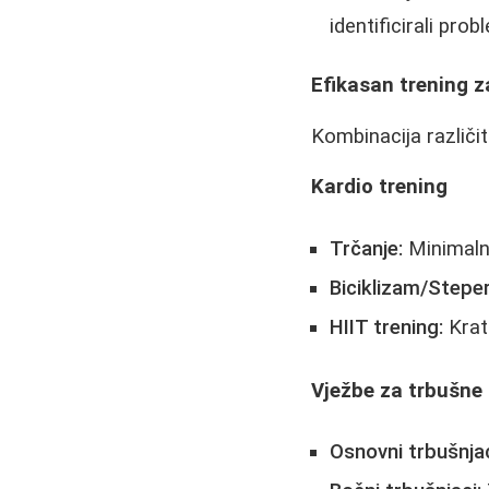
identificirali pro
Efikasan trening z
Kombinacija različit
Kardio trening
Trčanje:
Minimalno
Biciklizam/Steper
HIIT trening:
Kratk
Vježbe za trbušne
Osnovni trbušnjac