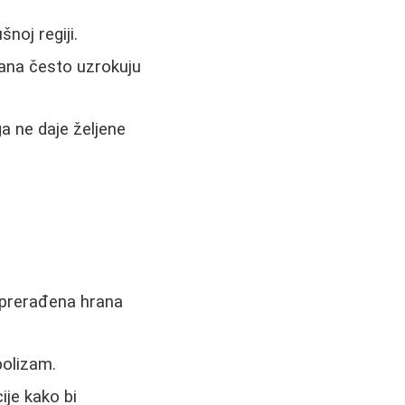
noj regiji.
rana često uzrokuju
ga ne daje željene
i prerađena hrana
bolizam.
ije kako bi