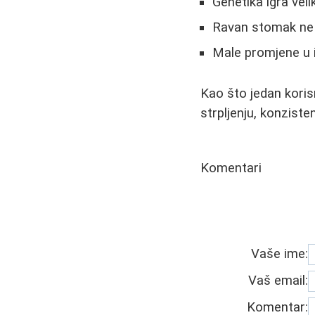
Genetika igra veli
Ravan stomak ne z
Male promjene u i
Kao što jedan koris
strpljenju, konzisten
Komentari
Vaše ime:
Vaš email:
Komentar: