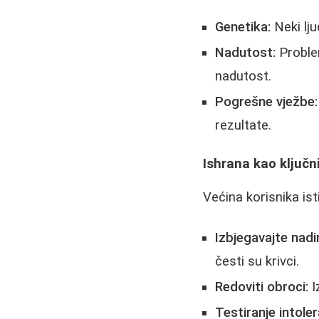
Genetika:
Neki lju
Nadutost:
Problem
nadutost.
Pogrešne vježbe:
rezultate.
Ishrana kao ključn
Većina korisnika ist
Izbjegavajte nad
česti su krivci.
Redoviti obroci:
I
Testiranje intoler